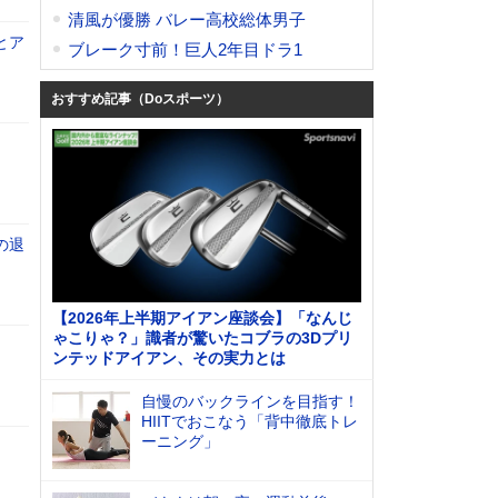
清風が優勝 バレー高校総体男子
とア
ブレーク寸前！巨人2年目ドラ1
おすすめ記事（Doスポーツ）
の退
【2026年上半期アイアン座談会】「なんじ
ゃこりゃ？」識者が驚いたコブラの3Dプリ
ンテッドアイアン、その実力とは
自慢のバックラインを目指す！
HIITでおこなう「背中徹底トレ
ーニング」