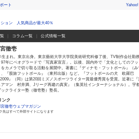
レポート
Yahoo
ション 人気商品が最大40％
一覧
コラム一覧
公式情報一覧
宮徹壱
66年生まれ。東京出身。東京藝術大学大学院美術研究科修了後、TV制作会社勤
、97年にベオグラードで「写真家宣言」。以後、国内外で「文化としてのフッ
」をカメラで切り取る活動を展開中。著書に『ディナモ・フットボール』（み
）、『股旅フットボール』（東邦出版）など。『フットボールの犬 欧羅巴
9−2009』（同）は第20回ミズノスポーツライター賞最優秀賞を受賞。近著に『
ェアマン 村井満、Jリーグ再建の真実』（集英社インターナショナル）。宇
ブックライター塾（徹壱塾）塾長。
リンク
都宮徹壱ウェブマガジン
ク先はすべて外部サイトになります