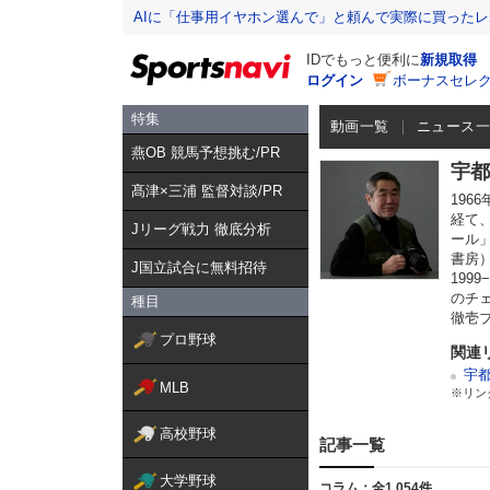
AIに「仕事用イヤホン選んで」と頼んで実際に買った
IDでもっと便利に
新規取得
ログイン
ボーナスセレク
特集
動画一覧
ニュース
燕OB 競馬予想挑む/PR
宇都
髙津×三浦 監督対談/PR
19
経て
Jリーグ戦力 徹底分析
ール
書房
J国立試合に無料招待
199
のチ
種目
徹壱
プロ野球
関連
宇
MLB
※リン
高校野球
記事一覧
大学野球
コラム：全1,054件