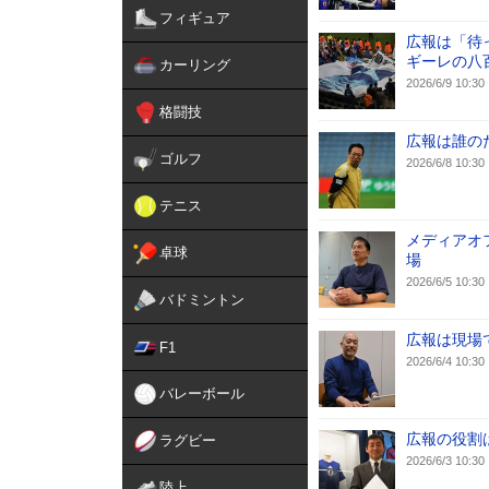
フィギュア
広報は「待
ギーレの八
カーリング
2026/6/9 10:30
格闘技
広報は誰の
ゴルフ
2026/6/8 10:30
テニス
メディアオ
卓球
場
2026/6/5 10:30
バドミントン
広報は現場
F1
2026/6/4 10:30
バレーボール
広報の役割
ラグビー
2026/6/3 10:30
陸上