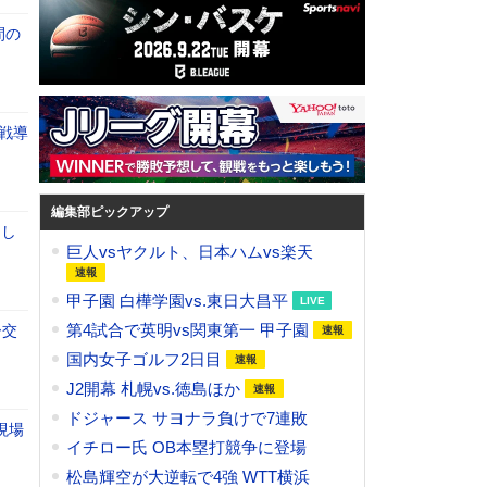
間の
戦導
編集部ピックアップ
らし
巨人vsヤクルト、日本ハムvs楽天
甲子園 白樺学園vs.東日大昌平
第4試合で英明vs関東第一 甲子園
ー交
国内女子ゴルフ2日目
J2開幕 札幌vs.徳島ほか
ドジャース サヨナラ負けで7連敗
現場
イチロー氏 OB本塁打競争に登場
松島輝空が大逆転で4強 WTT横浜