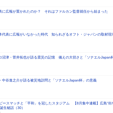
表に広報が置かれたのか？ それはファルカン監督就任から始まった
本代表に広報がいなかった時代 知られざるオフト・ジャパンの取材現
ロ沼津・菅井拓也が語る震災の記憶 備えの大切さと「ソナエルJapan
・中谷進之介が語る被災地訪問と「ソナエルJapan杯」の意義
のピースマッチと「平和」を冠したスタジアム 【8月集中連載】広島“街
誕生秘話（30）
5