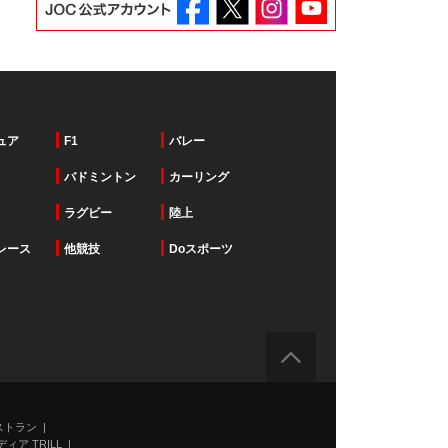
ュア
F1
バレー
バドミントン
カーリング
ラグビー
陸上
レース
他競技
Doスポーツ
ストラン
ィア TRILL