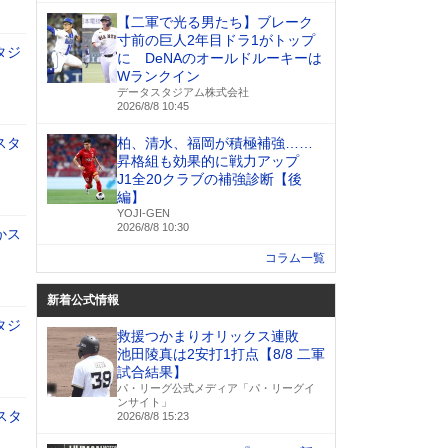
【二軍で光る男たち】ブレーク
寸前の巨人2年目ドラ1がトップ
タジ
に DeNAのオールドルーキーは
Wランクイン
データスタジアム株式会社
2026/8/8 10:45
スタ
柏、清水、福岡が積極補強……
昇格組も効果的に戦力アップ
J1全20クラブの補強診断【後
編】
YOJI-GEN
2026/8/8 10:30
かス
コラム一覧
新着公式情報
タジ
救援つかまりオリックス連敗
池田陵真は2安打1打点【8/8 二軍
試合結果】
パ・リーグ公式メディア「パ・リーグイ
ンサイト」
スタ
2026/8/8 15:23