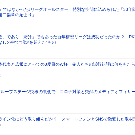
り」ではなかったJリーグオールスター 特別な空間に込められた「33年
第二楽章の始まり」
験」であり「賭け」でもあった百年構想リーグは成功だったのか？ PK
なしの中で“想定を超えた”もの
本代表と広報にとっての8度目のW杯 先人たちの試行錯誤は何をもた
5
グループステージ突破の裏側で コロナ対策と突然のメディアオフィサ
5
ライン化にどう取り組んだか？ スマートフォンとSNSで激変した取材
0