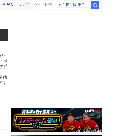
! JAPAN
ヘルプ
白樺学園 東日大昌平
検索
務を
トボ
すず
異端
都宮