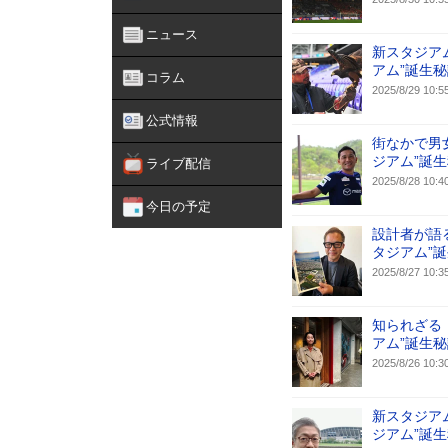
ニュース
新スタジア
アム”誕生秘
コラム
2025/8/29 10:5
公式情報
街なかで男
ジアム”誕生
ライブ配信
2025/8/28 10:4
今日の予定
設計者が語
タジアム”誕
2025/8/27 10:3
知られざる
アム”誕生秘
2025/8/26 10:3
新スタジア
ジアム”誕生