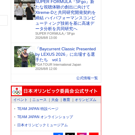
SUPER FORMULA『SFgo』新
たな視聴体験の創出に向けて
Xtreme-Dと共同研究開発契約を
締結 ハイパフォーマンスコンピ
ューティング技術を基に⾼速デ
ータ分析を共同研究へ
SUPER FORMULA／SFgo
2026/8/8 13:00
「Baycurrent Classic Presented
by LEXUS 2026」に出場する選
手たち vol.1
PGA TOUR International Japan
2026/8/8 12:00
公式情報一覧
イベント
ニュース
大会
教育
オリンピズム
TEAM JAPAN 特設ページ
TEAM JAPAN オンラインショップ
日本オリンピックミュージアム