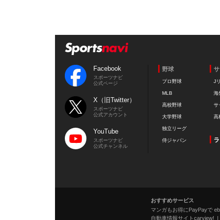
Facebook
野球
サ
スポーツナビ
プロ野球
J
公式ページ
MLB
海
X（旧Twitter）
高校野球
サ
スポーツナビ
公式アカウント
大学野球
高
独立リーグ
YouTube
ラ
スポーツナビ
侍ジャパン
公式チャンネル
おすすめサービス
マンガもお得にPayPayで eboo
自動車情報サイトcarview!