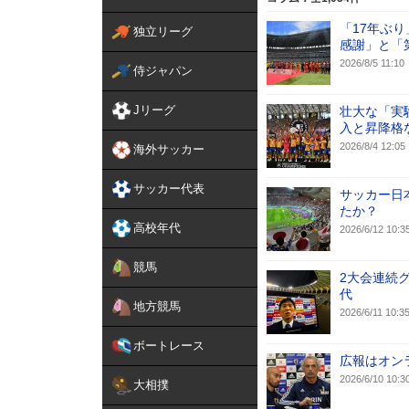
「17年ぶ
独立リーグ
感謝」と「
2026/8/5 11:10
侍ジャパン
Jリーグ
壮大な「実
入と昇降格
2026/8/4 12:05
海外サッカー
サッカー代表
サッカー日
たか？
高校年代
2026/6/12 10:3
競馬
2大会連続
代
地方競馬
2026/6/11 10:3
ボートレース
広報はオン
2026/6/10 10:3
大相撲