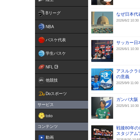
Bリーグ
なぜ日本代
2026/6/2 10:30
NBA
バスケ代表
サッカー日
2026/6/1 10:30
学生バスケ
NFL
アスルクラ
の意義
他競技
2025/9/9 11:00
Doスポーツ
ガンバ大阪
サービス
2025/9/1 10:30
toto
コンテンツ
戦後80年
スタジアム”
動画
2025/8/30 10:5