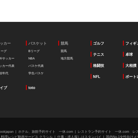
ッカー
バスケット
競馬
ゴルフ
フィギ
リーグ
Bリーグ
競馬
テニス
卓球
外サッカー
NBA
地方競馬
格闘技
大相撲
ッカー代表
バスケ代表
校年代
学生バスケ
NFL
ボート
イブ
toto
kjapan
ホテル、旅館予約サイト 一休.com
レストラン予約サイト 一休.com レ
料理レシピ動画サービス クラシル
仕事・求人探しはスタンバイ
国内No.1女性向けメデ