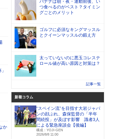
バナナは朝・夜・運動前後、い
つ食べるのがベスト？タイミン
グごとのメリット
ゴルフに必須なキングマッスル
とクイーンマッスルの鍛え方
場
太っていないのに悪玉コレステ
ロール値が高い原因と対策は？
杯」
記事一覧
新着コラム
“スペイン流”を目指す大岩ジャパ
ンの顔ぶれ、森保監督の「半年
間続投」が及ぼす影響 識者3人
による緊急座談会【後編】
なか
構成：YOJI-GEN
2026/8/8 11:00