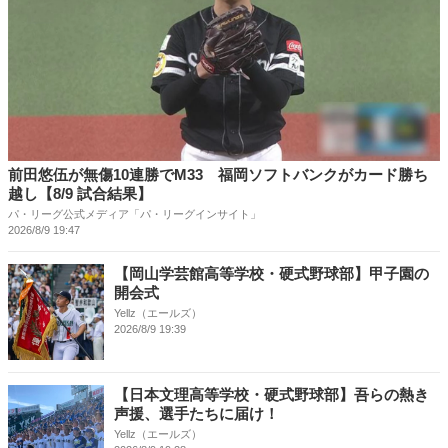
前田悠伍が無傷10連勝でM33 福岡ソフトバンクがカード勝ち
越し【8/9 試合結果】
パ・リーグ公式メディア「パ・リーグインサイト」
2026/8/9 19:47
【岡山学芸館高等学校・硬式野球部】甲子園の
開会式
Yellz（エールズ）
2026/8/9 19:39
【日本文理高等学校・硬式野球部】吾らの熱き
声援、選手たちに届け！
Yellz（エールズ）