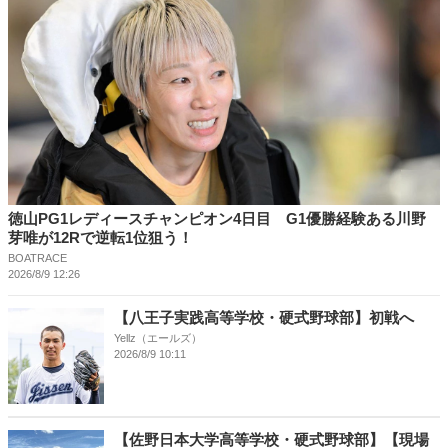
徳山PG1レディースチャンピオン4日目 G1優勝経験ある川野
芽唯が12Rで逆転1位狙う！
BOATRACE
2026/8/9 12:26
【八王子実践高等学校・硬式野球部】初戦へ
Yellz（エールズ）
2026/8/9 10:11
【佐野日本大学高等学校・硬式野球部】【現場