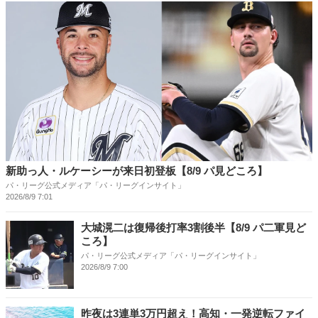
新助っ人・ルケーシーが来日初登板【8/9 パ見どころ】
パ・リーグ公式メディア「パ・リーグインサイト」
2026/8/9 7:01
大城滉二は復帰後打率3割後半【8/9 パ二軍見ど
ころ】
パ・リーグ公式メディア「パ・リーグインサイト」
2026/8/9 7:00
昨夜は3連単3万円超え！高知・一発逆転ファイ