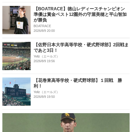
【BOATRACE】徳山レディースチャンピオン
準優は賞金ベスト12圏外の守屋美穂と平山智加
が勝負
BOATRACE
2026/8/9 20:00
【佐野日本大学高等学校・硬式野球部】2回戦ま
であと3日！
Yellz（エールズ）
2026/8/9 19:56
【花巻東高等学校・硬式野球部】１回戦 勝
利！
Yellz（エールズ）
2026/8/9 19:50