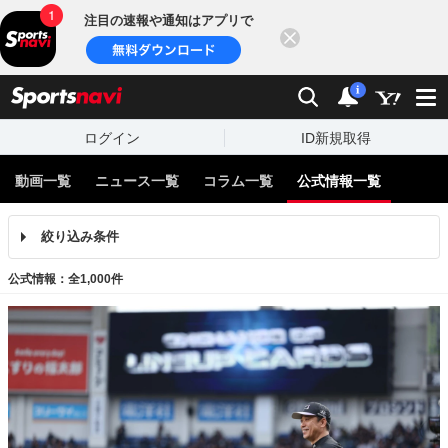
注目の速報や通知はアプリで
閉じる
sports
検索
通知
i
ログイン
ID新規取得
動画一覧
ニュース一覧
コラム一覧
公式情報一覧
絞り込み条件
公式情報：全1,000件