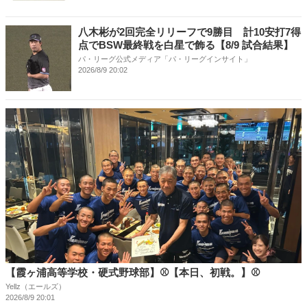
八木彬が2回完全リリーフで9勝目 計10安打7得
点でBSW最終戦を白星で飾る【8/9 試合結果】
パ・リーグ公式メディア「パ・リーグインサイト」
2026/8/9 20:02
【霞ヶ浦高等学校・硬式野球部】⚾【本日、初戦。】⚾
Yellz（エールズ）
2026/8/9 20:01