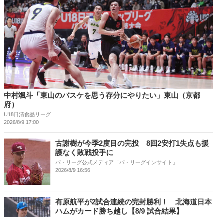
中村颯斗「東山のバスケを思う存分にやりたい」東山（京都
府）
U18日清食品リーグ
2026/8/9 17:00
古謝樹が今季2度目の完投 8回2安打1失点も援
護なく敗戦投手に
パ・リーグ公式メディア「パ・リーグインサイト」
2026/8/9 16:56
有原航平が2試合連続の完封勝利！ 北海道日本
ハムがカード勝ち越し【8/9 試合結果】