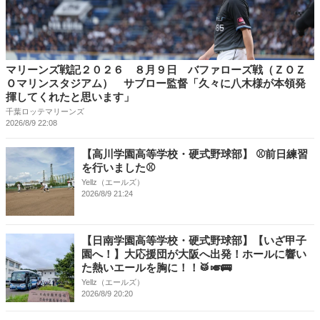
マリーンズ戦記２０２６ ８月９日 バファローズ戦（ＺＯＺ
Ｏマリンスタジアム） サブロー監督「久々に八木様が本領発
揮してくれたと思います」
千葉ロッテマリーンズ
2026/8/9 22:08
【高川学園高等学校・硬式野球部】 ⚾前日練習
を行いました⚾
Yellz（エールズ）
2026/8/9 21:24
【日南学園高等学校・硬式野球部】【いざ甲子
園へ！】大応援団が大阪へ出発！ホールに響い
た熱いエールを胸に！！🥁🎺🚌
Yellz（エールズ）
2026/8/9 20:20