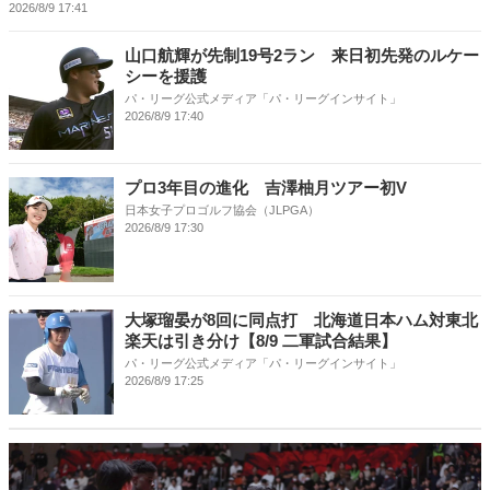
2026/8/9 17:41
山口航輝が先制19号2ラン 来日初先発のルケー
シーを援護
パ・リーグ公式メディア「パ・リーグインサイト」
2026/8/9 17:40
プロ3年目の進化 吉澤柚月ツアー初V
日本女子プロゴルフ協会（JLPGA）
2026/8/9 17:30
大塚瑠晏が8回に同点打 北海道日本ハム対東北
楽天は引き分け【8/9 二軍試合結果】
パ・リーグ公式メディア「パ・リーグインサイト」
2026/8/9 17:25