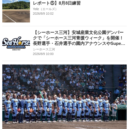
レポート⑤】8月8日練習
Yellz（エールズ）
2026/8/9 10:02
【シーホース三河】安城産業文化公園デンパー
クで「シーホース三河青援ウィーク」を開催！
長野選手・石井選手の園内アナウンスやSuper
Girlsのステージイベントを実施
シーホース三河
2026/8/9 10:00