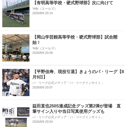
【有明高等学校・硬式野球部】次に向けて
Yellz（エールズ）
2026/8/9 20:14
【岡山学芸館高等学校・硬式野球部】試合開
始！
Yellz（エールズ）
2026/8/9 20:09
【平野佳寿、現役引退】きょうのパ・リーグ【8
月9日】
パ・リーグ公式メディア「パ・リーグインサイト」
2026/8/9 20:07
益田直也250S達成記念グッズ第2弾が登場 直
筆サイン入りや当日写真使用グッズも
パ・リーグ公式メディア「パ・リーグインサイト」
2026/8/9 20:04