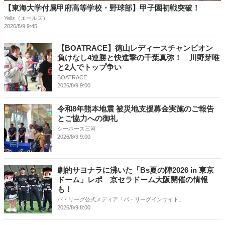
【東海大学付属甲府高等学校・野球部】甲子園初戦突破！
Yellz（エールズ）
2026/8/9 9:45
【BOATRACE】徳山レディースチャンピオン
負けなし4連勝と快進撃の千葉真弥！ 川野芽唯
と2人でトップ争い
BOATRACE
2026/8/9 9:00
令和8年熊本地震 被災地支援募金実施のご報告
とご協力への御礼
シーホース三河
2026/8/9 9:00
劇的サヨナラに沸いた「Bs夏の陣2026 in 東京
ドーム」レポ 京セラドーム大阪開催の情報
も！
パ・リーグ公式メディア「パ・リーグインサイト」
2026/8/9 8:00