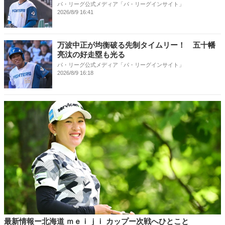
パ・リーグ公式メディア「パ・リーグインサイト」
2026/8/9 16:41
万波中正が均衡破る先制タイムリー！ 五十幡
亮汰の好走塁も光る
パ・リーグ公式メディア「パ・リーグインサイト」
2026/8/9 16:18
最新情報ー北海道 ｍｅｉｊｉ カップー次戦へひとこと