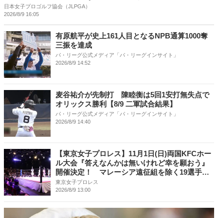
日本女子プロゴルフ協会（JLPGA）
2026/8/9 16:05
有原航平が史上161人目となるNPB通算1000奪
三振を達成
パ・リーグ公式メディア「パ・リーグインサイト」
2026/8/9 14:52
麦谷祐介が先制打 陳睦衡は5回1安打無失点で
オリックス勝利【8/9 二軍試合結果】
パ・リーグ公式メディア「パ・リーグインサイト」
2026/8/9 14:40
【東京女子プロレス】11月1日(日)両国KFCホー
ル大会『答えなんかは無いけれど幸を願おう』
開催決定！ マレーシア遠征組を除く19選手が
出場予定！
東京女子プロレス
2026/8/9 13:00