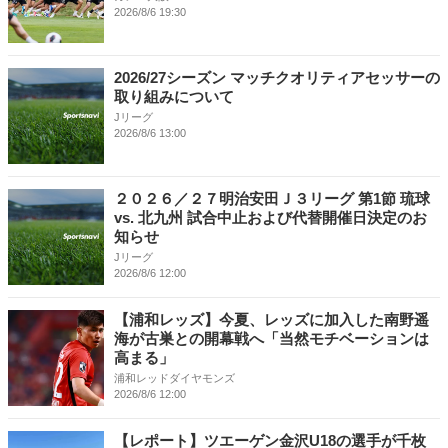
2026/8/6 19:30
2026/27シーズン マッチクオリティアセッサーの
取り組みについて
Jリーグ
2026/8/6 13:00
２０２６／２７明治安田Ｊ３リーグ 第1節 琉球
vs. 北九州 試合中止および代替開催日決定のお
知らせ
Jリーグ
2026/8/6 12:00
【浦和レッズ】今夏、レッズに加入した南野遥
海が古巣との開幕戦へ「当然モチベーションは
高まる」
浦和レッドダイヤモンズ
2026/8/6 12:00
【レポート】ツエーゲン金沢U18の選手が千枚