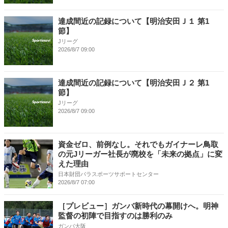
達成間近の記録について【明治安田Ｊ１ 第1
節】
Jリーグ
2026/8/7 09:00
達成間近の記録について【明治安田Ｊ２ 第1
節】
Jリーグ
2026/8/7 09:00
資金ゼロ、前例なし。それでもガイナーレ鳥取
の元Jリーガー社長が廃校を「未来の拠点」に変
えた理由
日本財団パラスポーツサポートセンター
2026/8/7 07:00
［プレビュー］ガンバ新時代の幕開けへ。明神
監督の初陣で目指すのは勝利のみ
ガンバ大阪