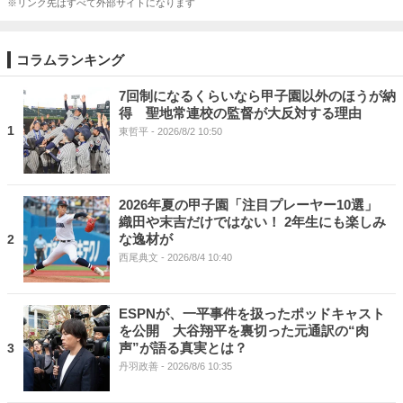
※リンク先はすべて外部サイトになります
コラムランキング
7回制になるくらいなら甲子園以外のほうが納
得 聖地常連校の監督が大反対する理由
1
東哲平
- 2026/8/2 10:50
2026年夏の甲子園「注目プレーヤー10選」
織田や末吉だけではない！ 2年生にも楽しみ
な逸材が
2
西尾典文
- 2026/8/4 10:40
ESPNが、一平事件を扱ったポッドキャスト
を公開 大谷翔平を裏切った元通訳の“肉
声”が語る真実とは？
3
丹羽政善
- 2026/8/6 10:35