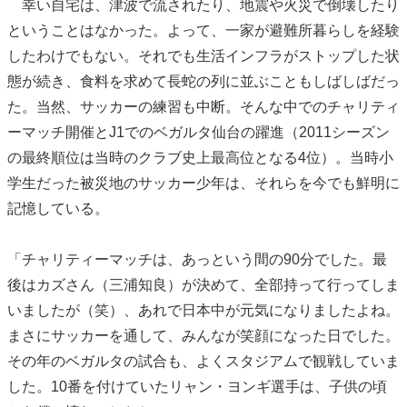
幸い自宅は、津波で流されたり、地震や火災で倒壊したり
ということはなかった。よって、一家が避難所暮らしを経験
したわけでもない。それでも生活インフラがストップした状
態が続き、食料を求めて長蛇の列に並ぶこともしばしばだっ
た。当然、サッカーの練習も中断。そんな中でのチャリティ
ーマッチ開催とJ1でのベガルタ仙台の躍進（2011シーズン
の最終順位は当時のクラブ史上最高位となる4位）。当時小
学生だった被災地のサッカー少年は、それらを今でも鮮明に
記憶している。
「チャリティーマッチは、あっという間の90分でした。最
後はカズさん（三浦知良）が決めて、全部持って行ってしま
いましたが（笑）、あれで日本中が元気になりましたよね。
まさにサッカーを通して、みんなが笑顔になった日でした。
その年のベガルタの試合も、よくスタジアムで観戦していま
した。10番を付けていたリャン・ヨンギ選手は、子供の頃