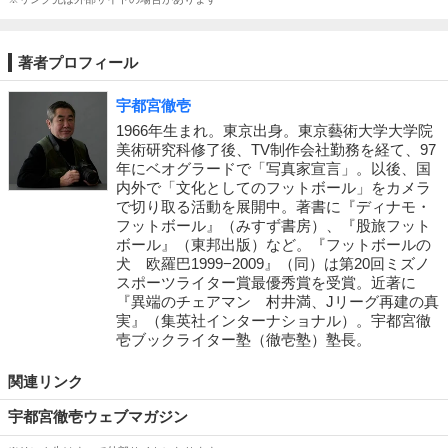
著者プロフィール
宇都宮徹壱
1966年生まれ。東京出身。東京藝術大学大学院
美術研究科修了後、TV制作会社勤務を経て、97
年にベオグラードで「写真家宣言」。以後、国
内外で「文化としてのフットボール」をカメラ
で切り取る活動を展開中。著書に『ディナモ・
フットボール』（みすず書房）、『股旅フット
ボール』（東邦出版）など。『フットボールの
犬 欧羅巴1999−2009』（同）は第20回ミズノ
スポーツライター賞最優秀賞を受賞。近著に
『異端のチェアマン 村井満、Jリーグ再建の真
実』（集英社インターナショナル）。宇都宮徹
壱ブックライター塾（徹壱塾）塾長。
関連リンク
宇都宮徹壱ウェブマガジン