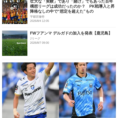
壮大な「実験」であり「賭け」でもあった百年
構想リーグは成功だったのか？ PK戦導入と昇
降格なしの中で“想定を超えた”もの
宇都宮徹壱
2026/8/4 12:05
FWフアンマ デルガドの加入を発表【鹿児島】
Jリーグ
2026/8/7 09:00