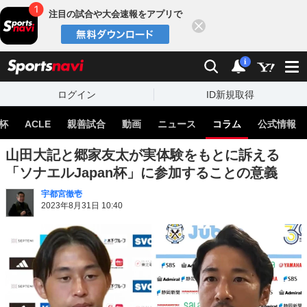
注目の試合や大会速報をアプリで
閉じる
sports
検索
通知
i
ログイン
ID新規取得
杯
ACLE
親善試合
動画
ニュース
コラム
公式情報
山田大記と郷家友太が実体験をもとに訴える
「ソナエルJapan杯」に参加することの意義
宇都宮徹壱
2023年8月31日 10:40