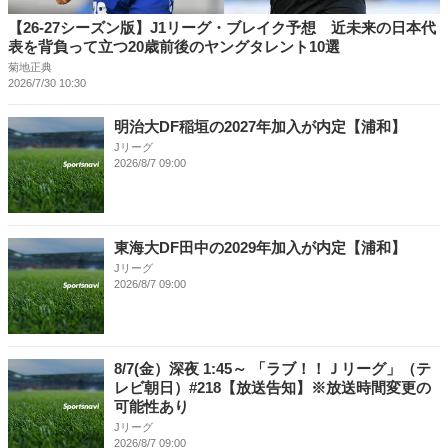
【26-27シーズン版】J1リーグ・ブレイク予想 近未来の日本代
表を背負って立つ20歳前後のヤングタレント10選
菊地正典
2026/7/30 10:30
明治大DF稲垣の2027年加入が内定【浦和】
Jリーグ
2026/8/7 09:00
東海大DF田中の2029年加入が内定【浦和】
Jリーグ
2026/8/7 09:00
8/7(金）深夜 1:45～ 「ラブ！！Ｊリーグ」（テ
レビ朝日）#218【放送告知】※放送時間変更の
可能性あり
Jリーグ
2026/8/7 09:00