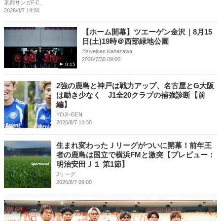
京都サンガF.C.
2026/8/7 14:00
【ホーム開幕】ツエーゲン金沢｜8月15
日(土)19時＠西部緑地公園
©︎zweigen Kanazawa
2026/7/30 09:00
0:15
2強の鹿島と神戸は戦力アップ、名古屋とG大阪
は動き少なく J1全20クラブの補強診断【前
編】
YOJI-GEN
2026/8/7 10:30
生まれ変わったＪリーグがついに開幕！前年王
者の鹿島は国立で横浜FMと激突【プレビュー：
明治安田Ｊ１ 第1節】
Jリーグ
2026/8/7 09:00