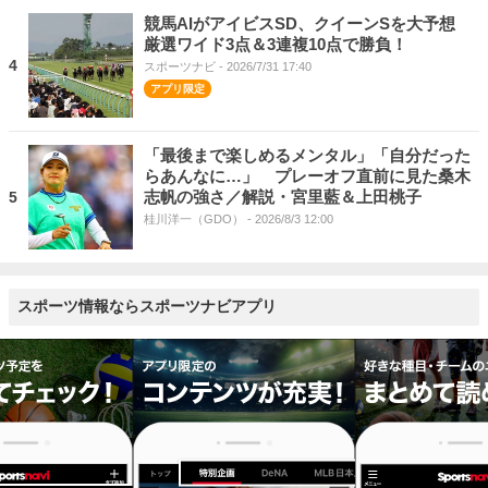
競馬AIがアイビスSD、クイーンSを大予想
厳選ワイド3点＆3連複10点で勝負！
4
スポーツナビ
- 2026/7/31 17:40
「最後まで楽しめるメンタル」「自分だった
らあんなに…」 プレーオフ直前に見た桑木
志帆の強さ／解説・宮里藍＆上田桃子
5
桂川洋一（GDO）
- 2026/8/3 12:00
スポーツ情報ならスポーツナビアプリ