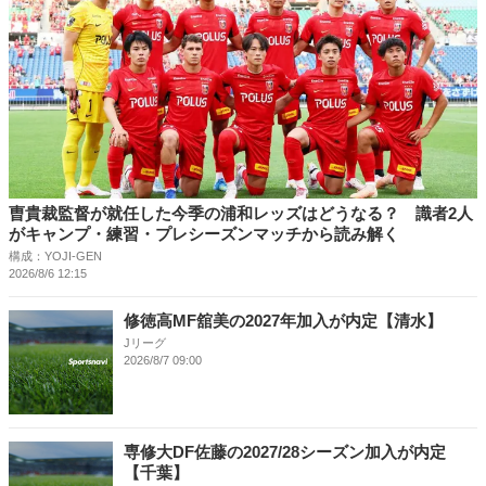
曺貴裁監督が就任した今季の浦和レッズはどうなる？ 識者2人
がキャンプ・練習・プレシーズンマッチから読み解く
構成：YOJI-GEN
2026/8/6 12:15
修徳高MF舘美の2027年加入が内定【清水】
Jリーグ
2026/8/7 09:00
専修大DF佐藤の2027/28シーズン加入が内定
【千葉】