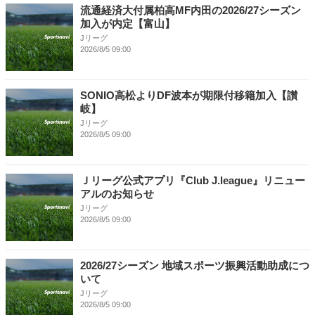
流通経済大付属柏高MF内田の2026/27シーズン
加入が内定【富山】
Jリーグ
2026/8/5 09:00
SONIO高松よりDF波本が期限付移籍加入【讃
岐】
Jリーグ
2026/8/5 09:00
Ｊリーグ公式アプリ『Club J.league』リニュー
アルのお知らせ
Jリーグ
2026/8/5 09:00
2026/27シーズン 地域スポーツ振興活動助成につ
いて
Jリーグ
2026/8/5 09:00