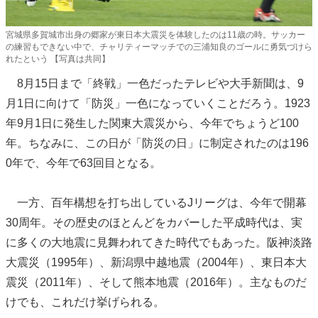
宮城県多賀城市出身の郷家が東日本大震災を体験したのは11歳の時。サッカー
の練習もできない中で、チャリティーマッチでの三浦知良のゴールに勇気づけら
れたという 【写真は共同】
8月15日まで「終戦」一色だったテレビや大手新聞は、9
月1日に向けて「防災」一色になっていくことだろう。1923
年9月1日に発生した関東大震災から、今年でちょうど100
年。ちなみに、この日が「防災の日」に制定されたのは196
0年で、今年で63回目となる。
一方、百年構想を打ち出しているJリーグは、今年で開幕
30周年。その歴史のほとんどをカバーした平成時代は、実
に多くの大地震に見舞われてきた時代でもあった。阪神淡路
大震災（1995年）、新潟県中越地震（2004年）、東日本大
震災（2011年）、そして熊本地震（2016年）。主なものだ
けでも、これだけ挙げられる。