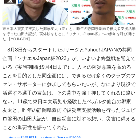
東日本大震災で被災した郷家友太（左）と、昨年の静岡県豪雨で被災者支援活動
を行った山田大記が、実体験をもとに「ソナエルJapan杯」への参加を呼び掛け
た 【YOJI-GEN】
8月8日からスタートしたJリーグとYahoo! JAPANの共同
企画「ソナエルJapan杯2023」が、いよいよ終盤戦を迎えて
いる（実施期間は9月4日まで）。人々の防災意識を高める
ことを目的とした同企画には、できるだけ多くのクラブのフ
ァン・サポーターに参加してもらいたいが、なにより現役で
活躍する選手の言葉は、その背中を強く押してくれるに違い
ない。11歳で東日本大震災を経験したベガルタ仙台の郷家
友太と、昨年の静岡県豪雨で被災者支援活動を行ったジュビ
ロ磐田の山田大記が、自然災害に対する想い、災害に備える
ことの重要性を語ってくれた。