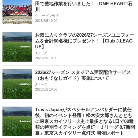
田で整地作業を行いました！ | ONE HEART!石
川
ツエーゲン金沢
2026/8/5 19:20
お気に入りクラブの2026/27シーズンユニフォー
ムを合計60名様にプレゼント！【Club J.LEAG
UE】
Jリーグ
2026/8/5 18:00
2026/27シーズン スタジアム実況配信サービス
（おもてなしガイド）実施について
Jリーグ
2026/8/5 18:00
Travis Japanがスペシャルアンバサダーに就任
後、初のイベント登壇！松木安太郎さんととも
に東京スカイツリー®史上最多となる1日で60種
類の特別ライティングを点灯「Ｊリーグ 8.7新開
幕」東京スカイツリー点灯式 開催レポート