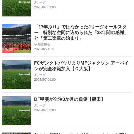
Jリーグ
2026/8/7 09:00
「17年ぶり」ではなかったJリーグオールスタ
ー 特別な空間に込められた「33年間の感謝」
と「第二楽章の始まり」
宇都宮徹壱
2026/8/5 11:10
FCザンクトパウリよりMFジャクソン アーバイ
ンが完全移籍加入【Ｃ大阪】
Jリーグ
2026/8/7 09:00
DF甲斐が全治3か月の負傷【磐田】
Jリーグ
2026/8/7 09:00