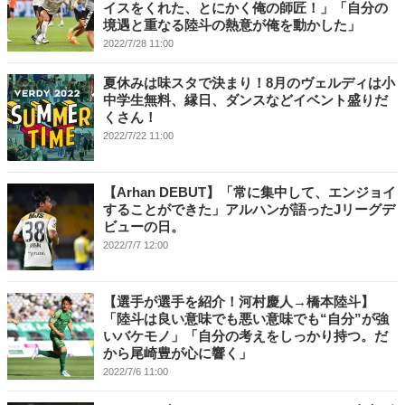
イスをくれた、とにかく俺の師匠！」「自分の
境遇と重なる陸斗の熱意が俺を動かした」
2022/7/28 11:00
夏休みは味スタで決まり！8月のヴェルディは小
中学生無料、縁日、ダンスなどイベント盛りだ
くさん！
2022/7/22 11:00
【Arhan DEBUT】「常に集中して、エンジョイ
することができた」アルハンが語ったJリーグデ
ビューの日。
2022/7/7 12:00
【選手が選手を紹介！河村慶人→橋本陸斗】
「陸斗は良い意味でも悪い意味でも“自分”が強
いバケモノ」「自分の考えをしっかり持つ。だ
から尾崎豊が心に響く」
2022/7/6 11:00