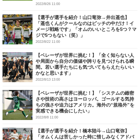
2022/8/26 11:00
【選手が選手を紹介！山口竜弥→井出遥也】
「遥也くんがクールなのはピッチの中だけ！イ
メージ戦略です」「オムのいいところを5つ？マ
ジで5つもない（笑）」
2022/8/22 11:00
【ベレーザが世界に挑む！】「全く知らない人
や局面から自分の価値や誇りを見つけられる瞬
間。若い選手たちにも気づいてもらえたらいい
かなと思います」
2022/8/13 13:00
【ベレーザが世界に挑む！】「システムの緻密
さや技術の高さはヨーロッパ。ゴールする気持
ちの強さや迫力はアメリカ。海外の“規格外”を
実感できる機会にしたい」
2022/8/8 11:00
【選手が選手を紹介！橋本陸斗→山口竜弥】
「オムくんは苦しかった時に惜しみなくアドバ