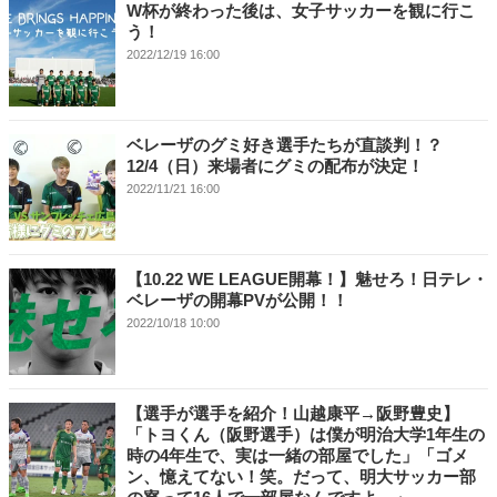
W杯が終わった後は、女子サッカーを観に行こ
う！
2022/12/19 16:00
ベレーザのグミ好き選手たちが直談判！？
12/4（日）来場者にグミの配布が決定！
2022/11/21 16:00
【10.22 WE LEAGUE開幕！】魅せろ！日テレ・
ベレーザの開幕PVが公開！！
2022/10/18 10:00
【選手が選手を紹介！山越康平→阪野豊史】
「トヨくん（阪野選手）は僕が明治大学1年生の
時の4年生で、実は一緒の部屋でした」「ゴメ
ン、憶えてない！笑。だって、明大サッカー部