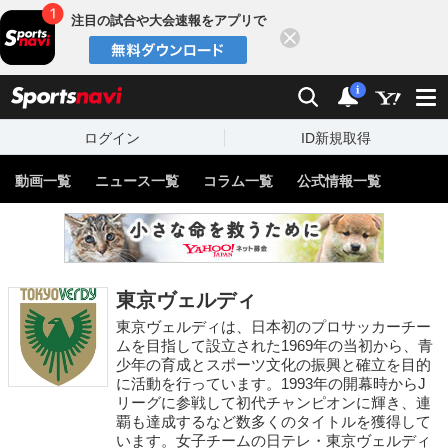
注目の試合や大会速報をアプリで
閉じる
sports
検索
通知
i
ログイン
ID新規取得
動画一覧
ニュース一覧
コラム一覧
公式情報一覧
東京ヴェルディ
東京ヴェルディは、日本初のプロサッカーチー
ムを目指して設立された1969年の当初から、青
少年の育成とスポーツ文化の振興と確立を目的
に活動を行っています。1993年の開幕時からJ
リーグに参戦して初代チャンピオンに輝き、連
覇も達成するなど数多くのタイトルを獲得して
います。女子チームの日テレ・東京ヴェルディ