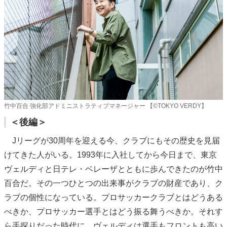
竹中百合 強化部アドミニストラティブマネージャー 【©️TOKYO VERDY】
＜後編＞
Jリーグが30周年を迎える今、クラブにもその歴史を見届
けてきた人がいる。1993年に入社してから今日まで、東京
ヴェルディと日テレ・ベレーザとともに歩んできたのが竹中
百合だ。その一つひとつの出来事がクラブの財産であり、ク
ラブの個性になっている。プロサッカークラブとはどうある
べきか、プロサッカー選手とはどう振る舞うべきか。それす
ら手探りだった時代に、ヴェルディは選手もフロントも高い