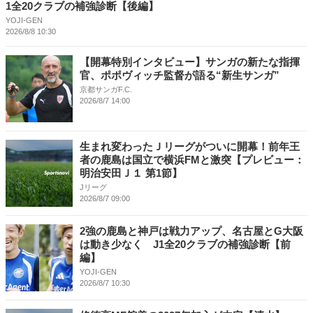
1全20クラブの補強診断【後編】
YOJI-GEN
2026/8/8 10:30
【開幕特別インタビュー】サンガの新たな指揮
官、ポポヴィッチ監督が語る“新生サンガ”
京都サンガF.C.
2026/8/7 14:00
生まれ変わったＪリーグがついに開幕！前年王
者の鹿島は国立で横浜FMと激突【プレビュー：
明治安田Ｊ１ 第1節】
Jリーグ
2026/8/7 09:00
2強の鹿島と神戸は戦力アップ、名古屋とG大阪
は動き少なく J1全20クラブの補強診断【前
編】
YOJI-GEN
2026/8/7 10:30