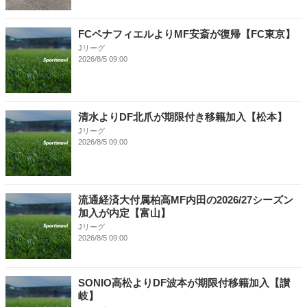
FCペナフィエルよりMF安斎が復帰【FC東京】
Jリーグ
2026/8/5 09:00
清水よりDF北爪が期限付き移籍加入【松本】
Jリーグ
2026/8/5 09:00
流通経済大付属柏高MF内田の2026/27シーズン
加入が内定【富山】
Jリーグ
2026/8/5 09:00
SONIO高松よりDF波本が期限付移籍加入【讃
岐】