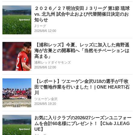
２０２６／２７明治安田Ｊ３リーグ 第1節 琉球
vs. 北九州 試合中止および代替開催日決定のお
知らせ
Jリーグ
2026/8/6 12:00
【浦和レッズ】今夏、レッズに加入した南野遥
海が古巣との開幕戦へ「当然モチベーションは
高まる」
浦和レッドダイヤモンズ
2026/8/6 12:00
【レポート】ツエーゲン金沢U18の選手が千枚
田で整地作業を行いました！ | ONE HEART!石
川
ツエーゲン金沢
2026/8/5 19:20
お気に入りクラブの2026/27シーズンユニフォー
ムを合計60名様にプレゼント！【Club J.LEAG
UE】