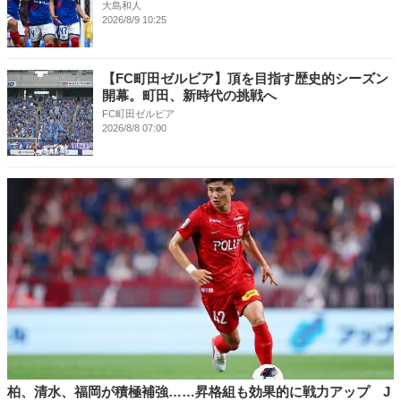
大島和人
2026/8/9 10:25
【FC町田ゼルビア】頂を目指す歴史的シーズン
開幕。町田、新時代の挑戦へ
FC町田ゼルビア
2026/8/8 07:00
柏、清水、福岡が積極補強……昇格組も効果的に戦力アップ J