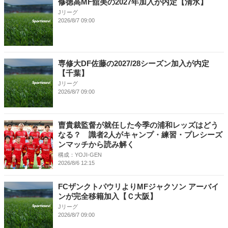
修徳高MF舘美の2027年加入が内定【清水】
Jリーグ
2026/8/7 09:00
専修大DF佐藤の2027/28シーズン加入が内定
【千葉】
Jリーグ
2026/8/7 09:00
曺貴裁監督が就任した今季の浦和レッズはどう
なる？ 識者2人がキャンプ・練習・プレシーズ
ンマッチから読み解く
構成：YOJI-GEN
2026/8/6 12:15
FCザンクトパウリよりMFジャクソン アーバイ
ンが完全移籍加入【Ｃ大阪】
Jリーグ
2026/8/7 09:00