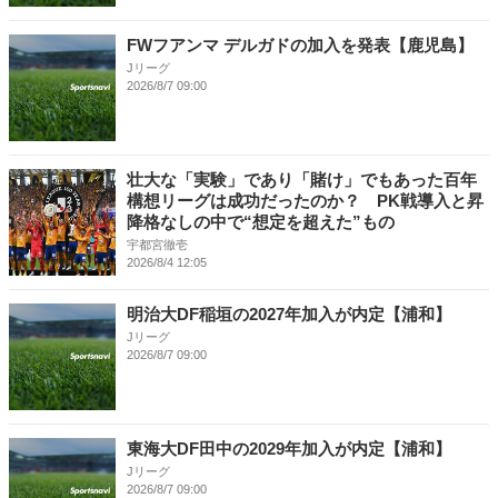
FWフアンマ デルガドの加入を発表【鹿児島】
Jリーグ
2026/8/7 09:00
壮大な「実験」であり「賭け」でもあった百年
構想リーグは成功だったのか？ PK戦導入と昇
降格なしの中で“想定を超えた”もの
宇都宮徹壱
2026/8/4 12:05
明治大DF稲垣の2027年加入が内定【浦和】
Jリーグ
2026/8/7 09:00
東海大DF田中の2029年加入が内定【浦和】
Jリーグ
2026/8/7 09:00