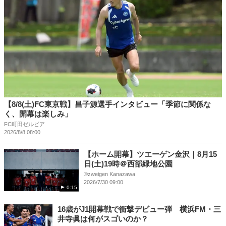
【8/8(土)FC東京戦】昌子源選手インタビュー「季節に関係な
く、開幕は楽しみ」
FC町田ゼルビア
2026/8/8 08:00
【ホーム開幕】ツエーゲン金沢｜8月15
日(土)19時＠西部緑地公園
©︎zweigen Kanazawa
2026/7/30 09:00
0:15
16歳がJ1開幕戦で衝撃デビュー弾 横浜FM・三
井寺眞は何がスゴいのか？