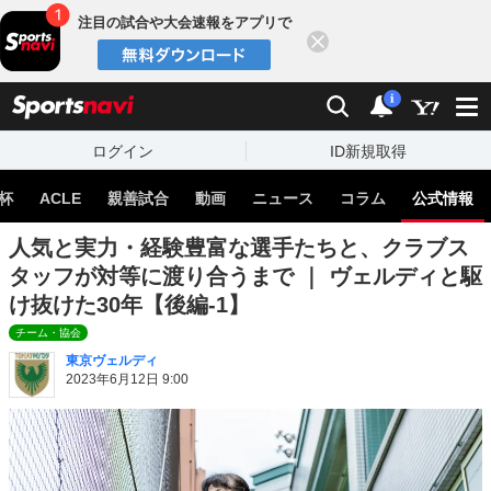
注目の試合や大会速報をアプリで
閉じる
sports
検索
通知
i
ログイン
ID新規取得
杯
ACLE
親善試合
動画
ニュース
コラム
公式情報
人気と実力・経験豊富な選手たちと、クラブス
タッフが対等に渡り合うまで ｜ ヴェルディと駆
け抜けた30年【後編-1】
チーム・協会
東京ヴェルディ
2023年6月12日 9:00