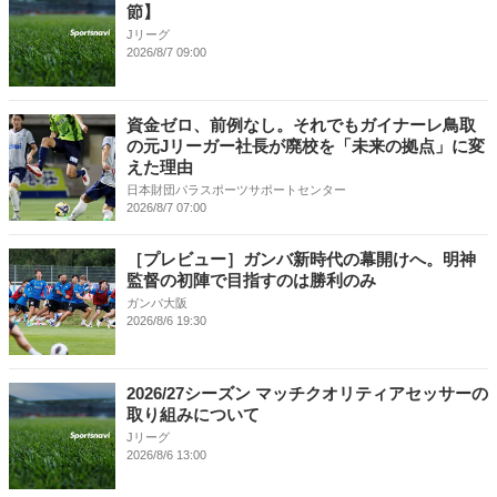
節】
Jリーグ
2026/8/7 09:00
資金ゼロ、前例なし。それでもガイナーレ鳥取
の元Jリーガー社長が廃校を「未来の拠点」に変
えた理由
日本財団パラスポーツサポートセンター
2026/8/7 07:00
［プレビュー］ガンバ新時代の幕開けへ。明神
監督の初陣で目指すのは勝利のみ
ガンバ大阪
2026/8/6 19:30
2026/27シーズン マッチクオリティアセッサーの
取り組みについて
Jリーグ
2026/8/6 13:00