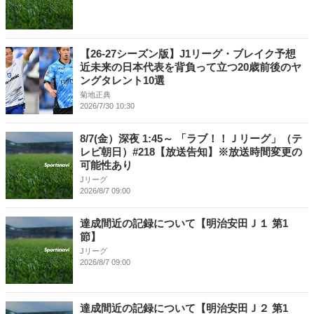
【26-27シーズン版】J1リーグ・ブレイク予想
近未来の日本代表を背負って立つ20歳前後のヤ
ングタレント10選
菊地正典
2026/7/30 10:30
8/7(金）深夜 1:45～ 「ラブ！！Ｊリーグ」（テ
レビ朝日）#218【放送告知】※放送時間変更の
可能性あり
Jリーグ
2026/8/7 09:00
達成間近の記録について【明治安田Ｊ１ 第1
節】
Jリーグ
2026/8/7 09:00
達成間近の記録について【明治安田Ｊ２ 第1