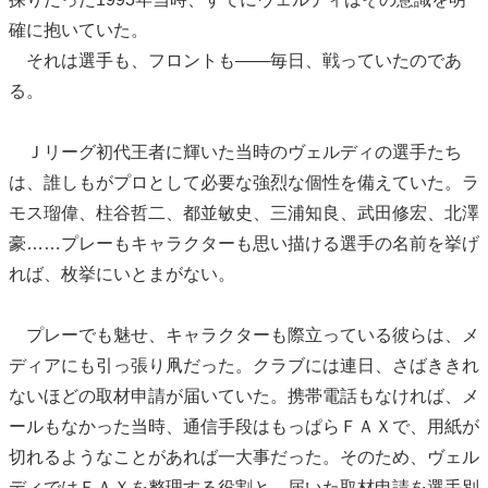
確に抱いていた。
それは選手も、フロントも——毎日、戦っていたのであ
る。
Ｊリーグ初代王者に輝いた当時のヴェルディの選手たち
は、誰しもがプロとして必要な強烈な個性を備えていた。ラ
モス瑠偉、柱谷哲二、都並敏史、三浦知良、武田修宏、北澤
豪……プレーもキャラクターも思い描ける選手の名前を挙げ
れば、枚挙にいとまがない。
プレーでも魅せ、キャラクターも際立っている彼らは、メ
ディアにも引っ張り凧だった。クラブには連日、さばききれ
ないほどの取材申請が届いていた。携帯電話もなければ、メ
ールもなかった当時、通信手段はもっぱらＦＡＸで、用紙が
切れるようなことがあれば一大事だった。そのため、ヴェル
ディではＦＡＸを整理する役割と、届いた取材申請を選手別