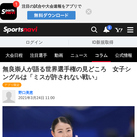
注目の試合や大会速報をアプリで
閉じる
sports
検索
通知
i
ログイン
ID新規取得
大会日程
注目選手
動画
ニュース
コラム
公式情報
無良崇人が語る世界選手権の見どころ 女子シ
ングルは「ミスが許されない戦い」
アプリ限定
野口美恵
2021年3月24日 11:00