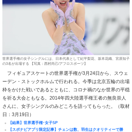
世界選手権の女子シングルには、日本代表として紀平梨花、坂本花織、宮原知子
の3名が出場する 【写真：西村尚己/アフロスポーツ】
フィギュアスケートの世界選手権が3月24日から、スウェ
ーデン・ストックホルムで行われる。今季は北京五輪の出場
枠をかけた戦いであるとともに、コロナ禍のなか世界の平穏
を祈る大会ともなる。2014年四大陸選手権王者の無良崇人
さんに、女子シングルのみどころを語ってもらった。（取材
日：3月19日）
【結果】世界選手権･女子SP
【スポナビアプリ限定記事】チェンは数、羽生はクオリティーで勝