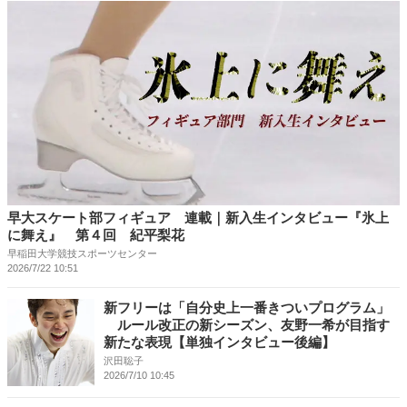
早大スケート部フィギュア 連載｜新入生インタビュー『氷上
に舞え』 第４回 紀平梨花
早稲田大学競技スポーツセンター
2026/7/22 10:51
新フリーは「自分史上一番きついプログラム」
ルール改正の新シーズン、友野一希が目指す
新たな表現【単独インタビュー後編】
沢田聡子
2026/7/10 10:45