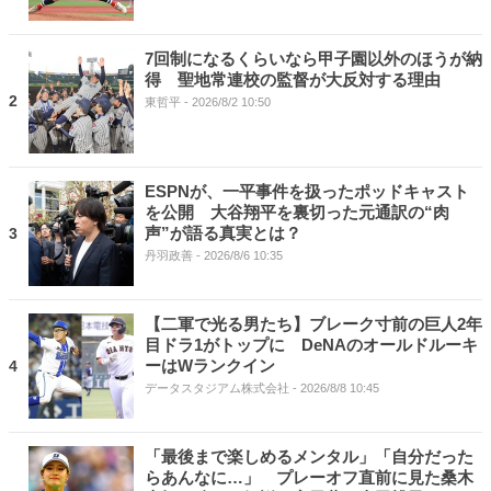
7回制になるくらいなら甲子園以外のほうが納
得 聖地常連校の監督が大反対する理由
2
東哲平
- 2026/8/2 10:50
ESPNが、一平事件を扱ったポッドキャスト
を公開 大谷翔平を裏切った元通訳の“肉
声”が語る真実とは？
3
丹羽政善
- 2026/8/6 10:35
【二軍で光る男たち】ブレーク寸前の巨人2年
目ドラ1がトップに DeNAのオールドルーキ
ーはWランクイン
4
データスタジアム株式会社
- 2026/8/8 10:45
「最後まで楽しめるメンタル」「自分だった
らあんなに…」 プレーオフ直前に見た桑木