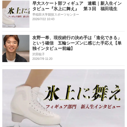
早大スケート部フィギュア 連載｜新入生イン
タビュー『氷上に舞え』 第３回 福田琉生
早稲田大学競技スポーツセンター
2026/7/22 10:43
友野一希、現役続行の決め手は「進化できる」
という確信 五輪シーズンに感じた手応え【単
独インタビュー前編】
沢田聡子
2026/7/9 11:20