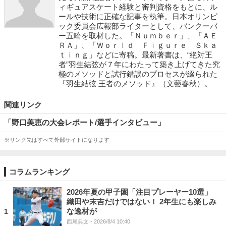
ィギュアスケート経験と審判資格をもとに、ル
ールや技術に正確な記事を執筆。日本オリンピ
ック委員会広報部ライターとして、バンクーバ
ー五輪を取材した。「Ｎｕｍｂｅｒ」、「ＡＥ
ＲＡ」、「Ｗｏｒｌｄ Ｆｉｇｕｒｅ Ｓｋａ
ｔｉｎｇ」などに寄稿。最新著書は、“絶対王
者”羽生結弦が７年にわたって築き上げてきた究
極のメソッドと試行錯誤のプロセスが綴られた
『羽生結弦 王者のメソッド』（文藝春秋）。
関連リンク
「野口美恵の大会レポート/選手インタビュー」
※リンク先はすべて外部サイトになります
コラムランキング
2026年夏の甲子園「注目プレーヤー10選」
織田や末吉だけではない！ 2年生にも楽しみ
な逸材が
1
西尾典文
- 2026/8/4 10:40