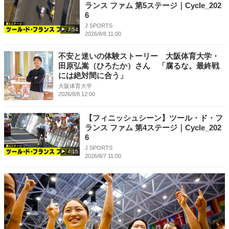
ランス ファム 第5ステージ｜Cycle_202
6
J SPORTS
3:54
2026/8/8 11:00
不安と迷いの体験ストーリー 大阪体育大学・
田原弘嵩（ひろたか）さん 「腐るな。最終戦
には絶対間に合う」
大阪体育大学
2026/8/8 12:00
【フィニッシュシーン】ツール・ド・フ
ランス ファム 第4ステージ｜Cycle_202
6
J SPORTS
4:15
2026/8/7 11:00