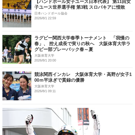
【ハンドボール女子ユース日本代表】 第11回女
子ユース世界選手権 第3戦 スロバキアに惜敗
日本ハンドボール協会
2026/8/1 22:59
ラグビー関西大学春季トーナメント 「我慢の
春」、 控え成長で実りの秋へ 大阪体育大学ラ
グビー部プレーバック春～夏
大阪体育大学
2026/8/1 20:00
競泳関西インカレ 大阪体育大学・高野が女子1
00ｍ平泳ぎで貫録の優勝
大阪体育大学
2026/8/1 09:11