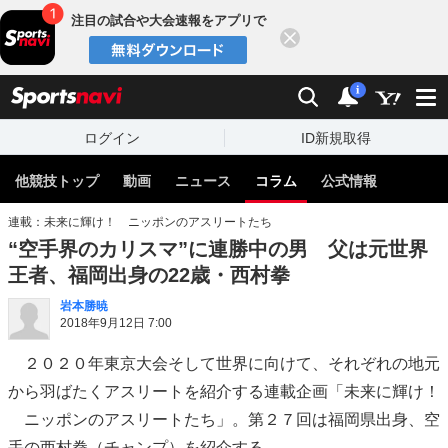
注目の試合や大会速報をアプリで
閉じる
sports
検索
通知
i
ログイン
ID新規取得
他競技トップ
動画
ニュース
コラム
公式情報
連載：未来に輝け！ ニッポンのアスリートたち
“空手界のカリスマ”に連勝中の男 父は元世界
王者、福岡出身の22歳・西村拳
岩本勝暁
2018年9月12日 7:00
２０２０年東京大会そして世界に向けて、それぞれの地元
から羽ばたくアスリートを紹介する連載企画「未来に輝け！
ニッポンのアスリートたち」。第２７回は福岡県出身、空
手の西村拳（チャンプ）を紹介する。