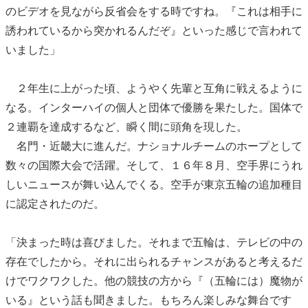
のビデオを見ながら反省会をする時ですね。『これは相手に
誘われているから突かれるんだぞ』といった感じで言われて
いました」
２年生に上がった頃、ようやく先輩と互角に戦えるように
なる。インターハイの個人と団体で優勝を果たした。国体で
２連覇を達成するなど、瞬く間に頭角を現した。
名門・近畿大に進んだ。ナショナルチームのホープとして
数々の国際大会で活躍。そして、１６年８月、空手界にうれ
しいニュースが舞い込んでくる。空手が東京五輪の追加種目
に認定されたのだ。
「決まった時は喜びました。それまで五輪は、テレビの中の
存在でしたから。それに出られるチャンスがあると考えるだ
けでワクワクした。他の競技の方から『（五輪には）魔物が
いる』という話も聞きました。もちろん楽しみな舞台です