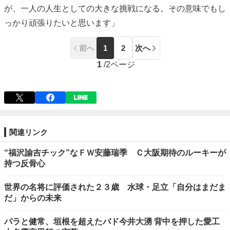
が、一人の人生としての大きな挑戦になる。その意味でもし
っかり頑張りたいと思います」
前へ
1
2
次へ
1
/
2ページ
関連リンク
“福沢諭吉チック”なＦＷ安藤瑞季 Ｃ大阪期待のルーキーが
持つ反骨心
世界の名将に評価された２３歳 水球・足立「自分はまだま
だ」からの未来
パラと健常、垣根を超えたバド今井大湧 背中を押した愛工