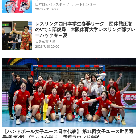
日本財団パラスポーツサポートセンター
2026/7/31 07:00
レスリング西日本学生春季リーグ 団体戦圧巻
のVで１部復帰 大阪体育大学レスリング部プレ
ーバック春～夏
大阪体育大学
2026/7/30 20:00
【ハンドボール女子ユース日本代表】 第11回女子ユース世界選
手権 第2戦 ブラジルを破り、予選ラウンド突破