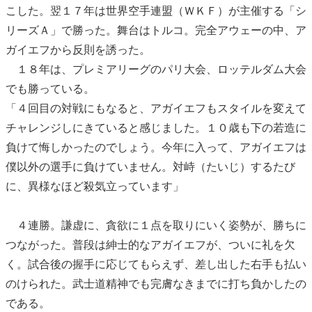
こした。翌１７年は世界空手連盟（ＷＫＦ）が主催する「シ
リーズＡ」で勝った。舞台はトルコ。完全アウェーの中、ア
ガイエフから反則を誘った。
１８年は、プレミアリーグのパリ大会、ロッテルダム大会
でも勝っている。
「４回目の対戦にもなると、アガイエフもスタイルを変えて
チャレンジしにきていると感じました。１０歳も下の若造に
負けて悔しかったのでしょう。今年に入って、アガイエフは
僕以外の選手に負けていません。対峙（たいじ）するたび
に、異様なほど殺気立っています」
４連勝。謙虚に、貪欲に１点を取りにいく姿勢が、勝ちに
つながった。普段は紳士的なアガイエフが、ついに礼を欠
く。試合後の握手に応じてもらえず、差し出した右手も払い
のけられた。武士道精神でも完膚なきまでに打ち負かしたの
である。