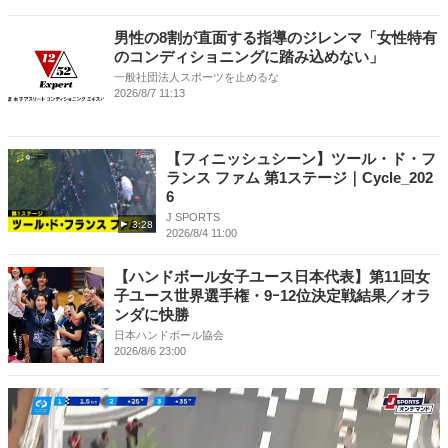
男性の8割が直面する指導のジレンマ「女性特有
のコンディショニングに踏み込めない」
一般社団法人スポーツを止めるな
2026/8/7 11:13
【フィニッシュシーン】ツール・ド・フ
ランス ファム 第1ステージ｜Cycle_202
6
J SPORTS
3:28
2026/8/4 11:00
【ハンドボール女子ユース日本代表】第11回女
子ユース世界選手権・9ｰ12位決定戦結果／オラ
ンダに快勝
日本ハンドボール協会
2026/8/6 23:00