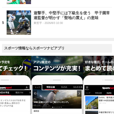
遊撃手、中堅手には下級生を使う 甲子園常
連監督が明かす「聖地の震え」の意味
5
東哲平
- 2026/8/3 10:30
スポーツ情報ならスポーツナビアプリ