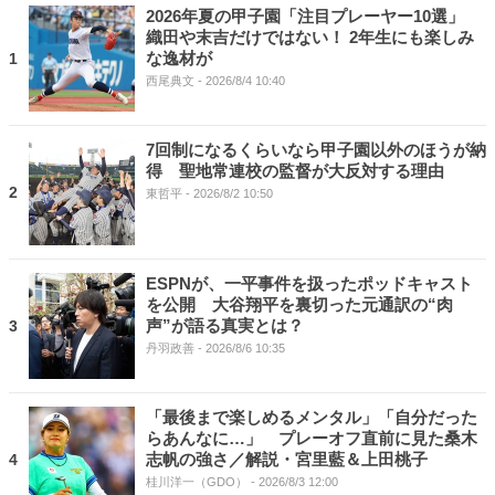
2026年夏の甲子園「注目プレーヤー10選」
織田や末吉だけではない！ 2年生にも楽しみ
な逸材が
1
西尾典文
- 2026/8/4 10:40
7回制になるくらいなら甲子園以外のほうが納
得 聖地常連校の監督が大反対する理由
2
東哲平
- 2026/8/2 10:50
ESPNが、一平事件を扱ったポッドキャスト
を公開 大谷翔平を裏切った元通訳の“肉
声”が語る真実とは？
3
丹羽政善
- 2026/8/6 10:35
「最後まで楽しめるメンタル」「自分だった
らあんなに…」 プレーオフ直前に見た桑木
志帆の強さ／解説・宮里藍＆上田桃子
4
桂川洋一（GDO）
- 2026/8/3 12:00