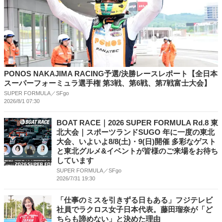
PONOS NAKAJIMA RACING予選/決勝レースレポート【全日本
スーパーフォーミュラ選手権 第3戦、第6戦、第7戦富士大会】
SUPER FORMULA／SFgo
2026/8/1 07:30
BOAT RACE｜2026 SUPER FORMULA Rd.8 東
北⼤会｜スポーツランドSUGO 年に⼀度の東北
⼤会、いよいよ8/8(⼟)・9(⽇)開催 多彩なゲスト
と東北グルメ&イベントが皆様のご来場をお待ち
しています
SUPER FORMULA／SFgo
2026/7/31 19:30
「仕事のミスを引きずる日もある」フジテレビ
社員でラクロス女子日本代表。藤田瑠奈が「ど
ちらも諦めない」と決めた理由