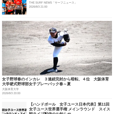
THE SURF NEWS「サーフニュース」
2026/8/3 21:00
女子野球春のインカレ ３連続完封から暗転、４位 大阪体育
大学硬式野球部女子プレーバック春～夏
大阪体育大学
2026/8/3 20:00
【ハンドボール 女子ユース日本代表】第11回
女子ユース世界選手権 メインラウンド スイス
戦ライブ配信のお知らせ