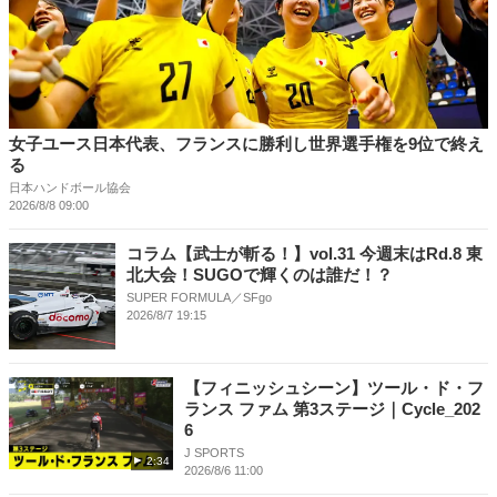
女子ユース日本代表、フランスに勝利し世界選手権を9位で終え
る
日本ハンドボール協会
2026/8/8 09:00
コラム【武士が斬る！】vol.31 今週末はRd.8 東
北⼤会！SUGOで輝くのは誰だ！？
SUPER FORMULA／SFgo
2026/8/7 19:15
【フィニッシュシーン】ツール・ド・フ
ランス ファム 第3ステージ｜Cycle_202
6
J SPORTS
2:34
2026/8/6 11:00