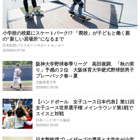
小学校の校庭にスケートパーク!? 「廃校」が子どもと働く親
の“新しい居場所”になるまで
日本財団パラスポーツサポートセンター
2026/8/3 07:00
阪神大学野球春季リーグ 高田復調、「秋の実
り」予感の２位 大阪体育大学硬式野球部男子
プレーバック春～夏
大阪体育大学
2026/8/2 20:00
【ハンドボール 女子ユース日本代表】第11回
女子ユース世界選手権 メインラウンド第1戦で
スイスと対戦
日本ハンドボール協会
2026/8/2 19:05
日本製鉄堺ブレイザーズの選手と大学生が小学