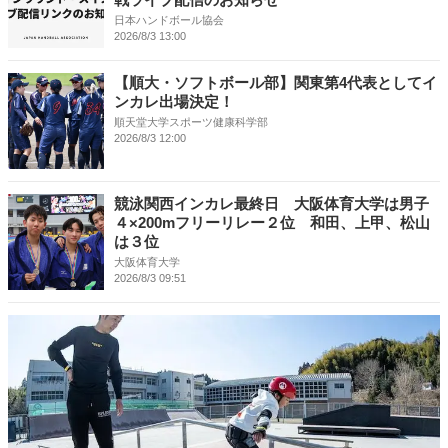
日本ハンドボール協会
2026/8/3 13:00
【順大・ソフトボール部】関東第4代表としてイ
ンカレ出場決定！
順天堂大学スポーツ健康科学部
2026/8/3 12:00
競泳関西インカレ最終日 大阪体育大学は男子
４×200mフリーリレー２位 和田、上甲、松山
は３位
大阪体育大学
2026/8/3 09:51