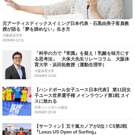
元アーティスティックスイミング日本代表・石黒由美子客員教
授が語る「夢を諦めない」生き方
大阪経済大学
2026/8/4 12:11
「科学の力で『常識』を疑え！乳酸を味方にす
る思考法」 大体大先生リレーコラム 大阪体
育大学・浜田拓教授（運動生理学）
大阪体育大学
2026/8/4 12:00
【ハンドボール女子ユース日本代表】 第11回女
子ユース世界選手権 メインラウンド第1戦 スイ
スに敗れる
日本ハンドボール協会
2026/8/3 22:40
【サーフィン】五十嵐カノアが2位！CS第2戦
『Lexus US Open of Surfing』