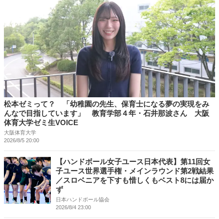
松本ゼミって？ 「幼稚園の先生、保育士になる夢の実現をみ
んなで目指しています」 教育学部４年・石井那波さん 大阪
体育大学ゼミ生VOICE
大阪体育大学
2026/8/5 20:00
【ハンドボール女子ユース日本代表】第11回女
子ユース世界選手権・メインラウンド第2戦結果
／スロベニアを下すも惜しくもベスト8には届か
ず
日本ハンドボール協会
2026/8/4 23:00