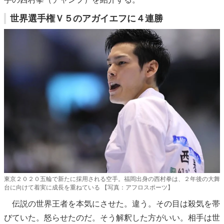
世界選手権Ｖ５のアガイエフに４連勝
東京２０２０五輪で新たに採用される空手。福岡出身の西村拳は、２年後の大舞
台に向けて着実に成長を重ねている 【写真：アフロスポーツ】
伝説の世界王者を本気にさせた。違う。その目は殺気を帯
びていた。怒らせたのだ。そう解釈した方がいい。相手は世