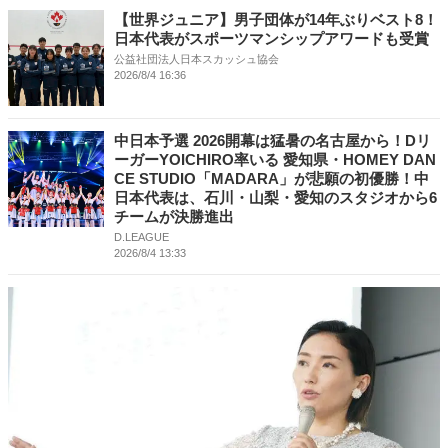
【世界ジュニア】男子団体が14年ぶりベスト8！
日本代表がスポーツマンシップアワードも受賞
公益社団法人日本スカッシュ協会
2026/8/4 16:36
中日本予選 2026開幕は猛暑の名古屋から！Dリ
ーガーYOICHIRO率いる 愛知県・HOMEY DAN
CE STUDIO「MADARA」が悲願の初優勝！中
日本代表は、石川・山梨・愛知のスタジオから6
チームが決勝進出
D.LEAGUE
2026/8/4 13:33