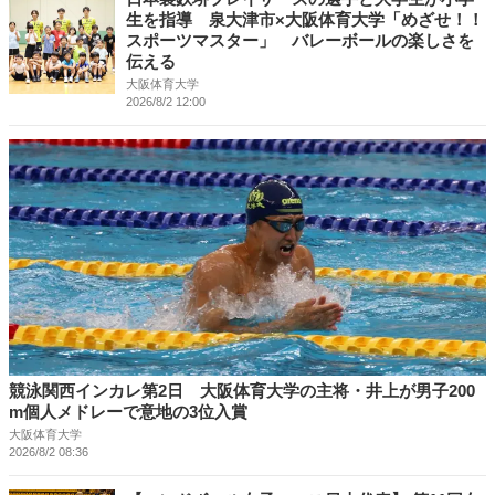
生を指導 泉大津市×大阪体育大学「めざせ！！
スポーツマスター」 バレーボールの楽しさを
伝える
大阪体育大学
2026/8/2 12:00
競泳関西インカレ第2日 大阪体育大学の主将・井上が男子200
m個人メドレーで意地の3位入賞
大阪体育大学
2026/8/2 08:36