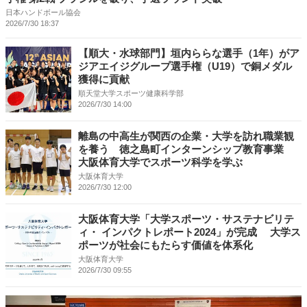
日本ハンドボール協会
2026/7/30 18:37
【順大・水球部門】垣内ららな選手（1年）がア
ジアエイジグループ選手権（U19）で銅メダル
獲得に貢献
順天堂大学スポーツ健康科学部
2026/7/30 14:00
離島の中高生が関西の企業・大学を訪れ職業観
を養う 徳之島町インターンシップ教育事業
大阪体育大学でスポーツ科学を学ぶ
大阪体育大学
2026/7/30 12:00
大阪体育大学「大学スポーツ・サステナビリテ
ィ・ インパクトレポート2024」が完成 大学ス
ポーツが社会にもたらす価値を体系化
大阪体育大学
2026/7/30 09:55