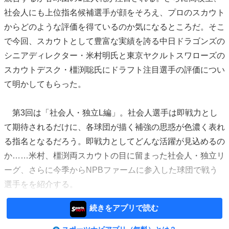
社会人にも上位指名候補選手が顔をそろえ、プロのスカウト
からどのような評価を得ているのか気になるところだ。そこ
で今回、スカウトとして豊富な実績を誇る中日ドラゴンズの
シニアディレクター・米村明氏と東京ヤクルトスワローズの
スカウトデスク・橿渕聡氏にドラフト注目選手の評価につい
て明かしてもらった。
第3回は「社会人・独立L編」。社会人選手は即戦力とし
て期待されるだけに、各球団が描く補強の思惑が色濃く表れ
る指名となるだろう。即戦力としてどんな活躍が見込めるの
か……米村、橿渕両スカウトの目に留まった社会人・独立リ
ーグ、さらに今季からNPBファームに参入した球団で戦う
選手をを紹介する。
続きをアプリで読む