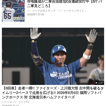
寺地隆成が二軍合流後3試合連続安打中【8/7 パ
二軍見どころ】
パ・リーグ公式メディア「パ・リーグインサイト」
2026/8/7 07:00
1:07
【8回表】走者一掃!! ファイターズ・上川畑大悟 左中間を破るタ
イムリー2ベースで点差を広げる!! 2026年8月6日 福岡ソフトバ
ンクホークス 対 北海道日本ハムファイターズ
パーソル パ・リーグTV
2026/8/6 21:41