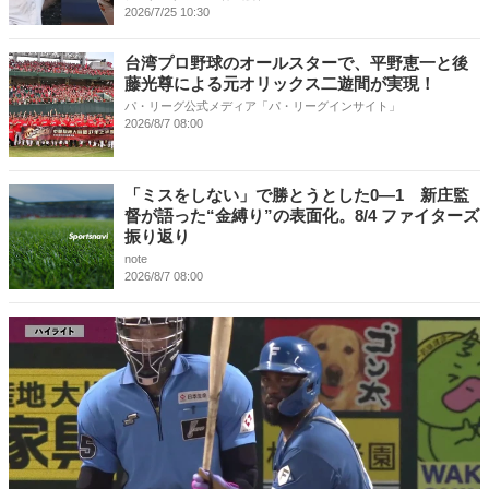
2026/7/25 10:30
台湾プロ野球のオールスターで、平野恵一と後
藤光尊による元オリックス二遊間が実現！
パ・リーグ公式メディア「パ・リーグインサイト」
2026/8/7 08:00
「ミスをしない」で勝とうとした0―1 新庄監
督が語った“金縛り”の表面化。8/4 ファイターズ
振り返り
note
2026/8/7 08:00