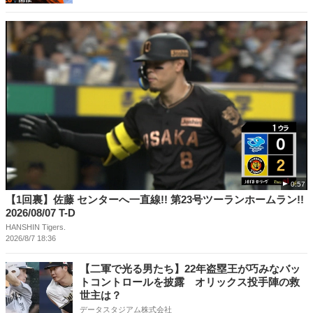
0:57
【1回裏】佐藤 センターへ一直線!! 第23号ツーランホームラン!!
2026/08/07 T-D
HANSHIN Tigers.
2026/8/7 18:36
【二軍で光る男たち】22年盗塁王が巧みなバッ
トコントロールを披露 オリックス投手陣の救
世主は？
データスタジアム株式会社