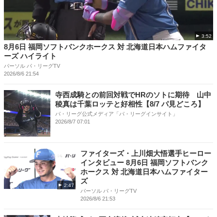
3:52
8月6日 福岡ソフトバンクホークス 対 北海道日本ハムファイタ
ーズ ハイライト
パーソル パ・リーグTV
2026/8/6 21:54
寺西成騎との前回対戦でHRのソトに期待 山中
稜真は千葉ロッテと好相性【8/7 パ見どころ】
パ・リーグ公式メディア「パ・リーグインサイト」
2026/8/7 07:01
ファイターズ・上川畑大悟選手ヒーロー
インタビュー 8月6日 福岡ソフトバンク
ホークス 対 北海道日本ハムファイター
ズ
2:47
パーソル パ・リーグTV
2026/8/6 21:53