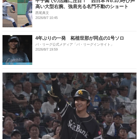
甲子園での活躍に注目！ 西日本Ｎo.1の呼び声
高い大型右腕、強肩光る名門不動のショート
西尾典文
2026/8/7 10:45
4年ぶりの一発 柘植世那が同点の1号ソロ
パ・リーグ公式メディア「パ・リーグインサイト」
2026/8/7 19:59