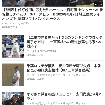
1:08
【7回表】代打起用に応えた!! ホークス・柳町達 センターへの勝
ち越しタイムリー3ベースヒット!! 2026年8月7日 埼玉西武ライ
オンズ 対 福岡ソフトバンクホークス
パーソル パ・リーグTV
2026/8/7 20:21
【二軍で光る男たち】3つのランキングでロッテ
選手が1位に 一軍昇格への近道は落ちる系への
対応？
データスタジアム株式会社
2026/8/1 11:20
千葉ロッテが惜敗 唐川侑己が5回2失点、本前
郁也が4回1失点投球【8/7 二軍試合結果】
パ・リーグ公式メディア「パ・リーグインサイト」
2026/8/7 19:40
すぐさま試合を振り出しに！ 安田尚憲が4号2
ラン
パ・リーグ公式メディア「パ・リーグインサイト」