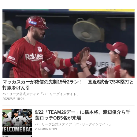
マッカスカーが確信の先制15号2ラン！ 直近6試合で3本塁打と
打線をけん引
パ・リーグ公式メディア「パ・リーグインサイト」
2026/8/6 18:24
9/22「TEAM26デー」に橋本将、渡辺俊介ら千
葉ロッテOB5名が来場
パ・リーグ公式メディア「パ・リーグインサイト」
2026/8/6 18:09