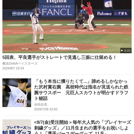
0:21
5回表、平良選手がストレートで見逃し三振に仕留める！
横浜DeNAベイスターズ
2026/8/7 19:34
「もう本当に獲りたくて...」諦めるしかなかっ
た沢村賞右腕 高校時代は指名が見送られた鉄
腕サウスポー 元巨人スカウトが明かすドラフ
ト秘話
永松欣也
2026/7/28 10:50
<8/7(金)受注開始＞毎年大人気の「プレイヤーズ
刺繍グッズ」／11月生まれの選手をお祝いしよ
う！「選手バースデーグッズ_11月」