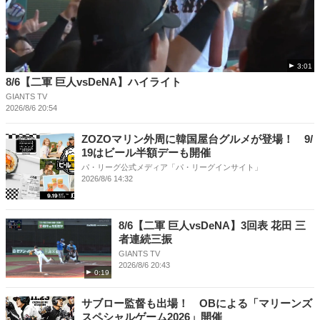
3:01
8/6【二軍 巨人vsDeNA】ハイライト
GIANTS TV
2026/8/6 20:54
ZOZOマリン外周に韓国屋台グルメが登場！ 9/
19はビール半額デーも開催
パ・リーグ公式メディア「パ・リーグインサイト」
2026/8/6 14:32
8/6【二軍 巨人vsDeNA】3回表 花田 三
者連続三振
GIANTS TV
2026/8/6 20:43
0:19
サブロー監督も出場！ OBによる「マリーンズ
スペシャルゲーム2026」開催