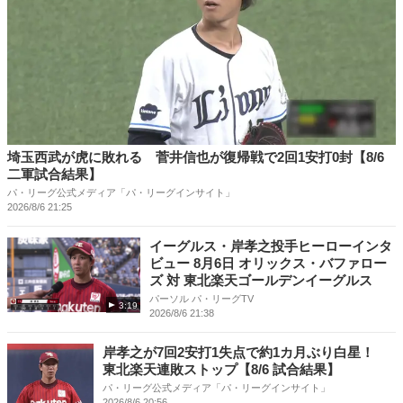
埼玉西武が虎に敗れる 菅井信也が復帰戦で2回1安打0封【8/6
二軍試合結果】
パ・リーグ公式メディア「パ・リーグインサイト」
2026/8/6 21:25
イーグルス・岸孝之投手ヒーローインタ
ビュー 8月6日 オリックス・バファロー
ズ 対 東北楽天ゴールデンイーグルス
パーソル パ・リーグTV
3:19
2026/8/6 21:38
岸孝之が7回2安打1失点で約1カ月ぶり白星！
東北楽天連敗ストップ【8/6 試合結果】
パ・リーグ公式メディア「パ・リーグインサイト」
2026/8/6 20:56