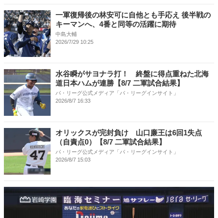
一軍復帰後の林安可に自他とも手応え 後半戦の
キーマンへ、4番と同等の活躍に期待
中島大輔
2026/7/29 10:25
水谷瞬がサヨナラ打！ 終盤に得点重ねた北海
道日本ハムが連勝【8/7 二軍試合結果】
パ・リーグ公式メディア「パ・リーグインサイト」
2026/8/7 16:33
オリックスが完封負け 山口廉王は6回1失点
（自責点0）【8/7 二軍試合結果】
パ・リーグ公式メディア「パ・リーグインサイト」
2026/8/7 15:03