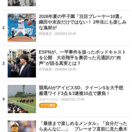
2026年夏の甲子園「注目プレーヤー10選」
織田や末吉だけではない！ 2年生にも楽しみ
な逸材が
2
西尾典文
- 2026/8/4 10:40
ESPNが、一平事件を扱ったポッドキャスト
を公開 大谷翔平を裏切った元通訳の“肉
声”が語る真実とは？
3
丹羽政善
- 2026/8/6 10:35
競馬AIがアイビスSD、クイーンSを大予想
厳選ワイド3点＆3連複10点で勝負！
4
スポーツナビ
- 2026/7/31 17:40
「最後まで楽しめるメンタル」「自分だった
らあんなに…」 プレーオフ直前に見た桑木