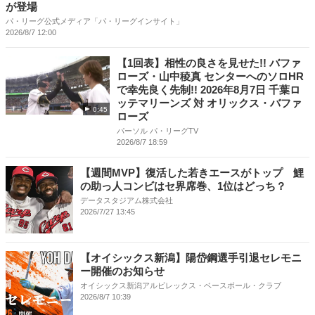
が登場
パ・リーグ公式メディア「パ・リーグインサイト」
2026/8/7 12:00
【1回表】相性の良さを見せた!! バファ
ローズ・山中稜真 センターへのソロHR
で幸先良く先制!! 2026年8月7日 千葉ロ
ッテマリーンズ 対 オリックス・バファ
0:45
ローズ
パーソル パ・リーグTV
2026/8/7 18:59
【週間MVP】復活した若きエースがトップ 鯉
の助っ人コンビはセ界席巻、1位はどっち？
データスタジアム株式会社
2026/7/27 13:45
【オイシックス新潟】陽岱鋼選手引退セレモニ
ー開催のお知らせ
オイシックス新潟アルビレックス・ベースボール・クラブ
2026/8/7 10:39