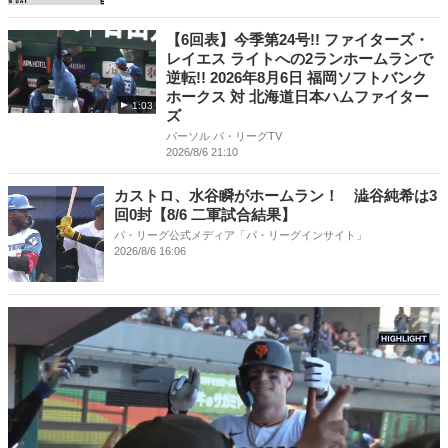
【6回表】今季第24号!! ファイターズ・
レイエス ライトへの2ランホームランで
逆転!! 2026年8月6日 福岡ソフトバンク
ホークス 対 北海道日本ハムファイター
1:03
ズ
パーソル パ・リーグTV
2026/8/6 21:10
カストロ、水谷瞬がホームラン！ 澁谷純希は3
回0封【8/6 二軍試合結果】
パ・リーグ公式メディア「パ・リーグインサイト」
2026/8/6 16:06