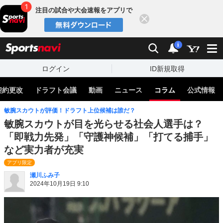
注目の試合や大会速報をアプリで
閉じる
sports
検索
通知
i
ログイン
ID新規取得
契約更改
ドラフト会議
動画
ニュース
コラム
公式情報
敏腕スカウトが評価！ドラフト上位候補は誰だ？
敏腕スカウトが目を光らせる社会人選手は？
「即戦力先発」「守護神候補」「打てる捕手」
など実力者が充実
アプリ限定
瀬川ふみ子
2024年10月19日 9:10