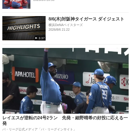
8/6(木)対阪神タイガース ダイジェスト
横浜DeNAベイスターズ
2026/8/6 21:22
3:37
レイエスが逆転の24号2ラン 先発・細野晴希の好投に応える一
発
パ・リーグ公式メディア「パ・リーグインサイト」