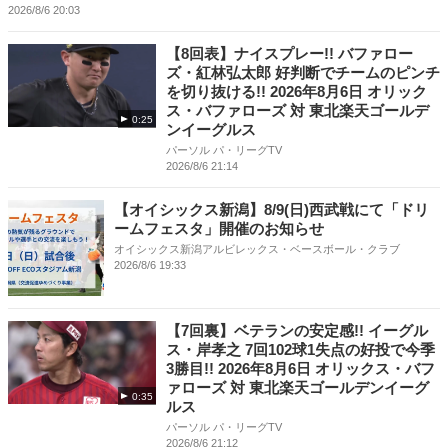
2026/8/6 20:03
【8回表】ナイスプレー!! バファロー
ズ・紅林弘太郎 好判断でチームのピンチ
を切り抜ける!! 2026年8月6日 オリック
ス・バファローズ 対 東北楽天ゴールデ
0:25
ンイーグルス
パーソル パ・リーグTV
2026/8/6 21:14
【オイシックス新潟】8/9(日)西武戦にて「ドリ
ームフェスタ」開催のお知らせ
オイシックス新潟アルビレックス・ベースボール・クラブ
2026/8/6 19:33
【7回裏】ベテランの安定感!! イーグル
ス・岸孝之 7回102球1失点の好投で今季
3勝目!! 2026年8月6日 オリックス・バフ
ァローズ 対 東北楽天ゴールデンイーグ
0:35
ルス
パーソル パ・リーグTV
2026/8/6 21:12