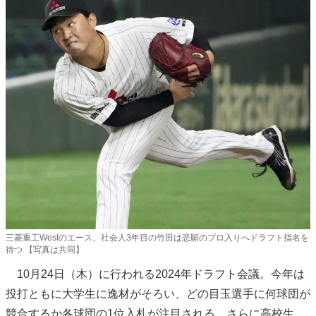
三菱重工Westのエース、社会人3年目の竹田は悲願のプロ入りへドラフト指名を
待つ 【写真は共同】
10月24日（木）に行われる2024年ドラフト会議。今年は
投打ともに大学生に逸材がそろい、どの目玉選手に何球団が
競合するか各球団の1位入札が注目される。さらに高校生、