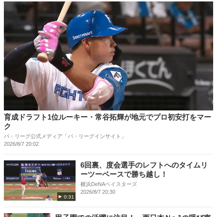
育成ドラフト1位ルーキー・常谷拓輝が地元でプロ初安打をマー
ク
パ・リーグ公式メディア「パ・リーグインサイト」
2026/8/7 20:02
6回裏、度会選手のレフトへのタイムリ
ーツーベースで勝ち越し！
横浜DeNAベイスターズ
2026/8/7 20:30
0:31