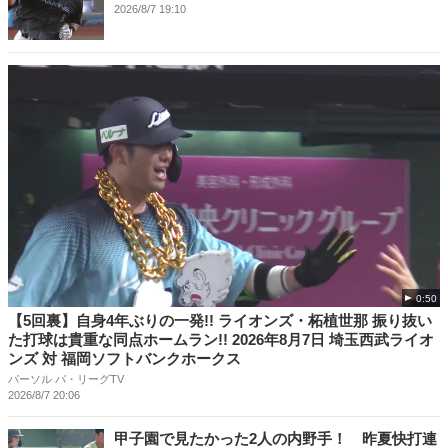
2026/8/7 19:10
0:50
【5回裏】自身4年ぶりの一発!! ライオンズ・柘植世那 振り抜い
た打球は貴重な同点ホームラン!! 2026年8月7日 埼玉西武ライオ
ンズ 対 福岡ソフトバンクホークス
パーソル パ・リーグTV
2026/8/7 20:06
甲子園で見たかった2人の内野手！ 昨夏快打連