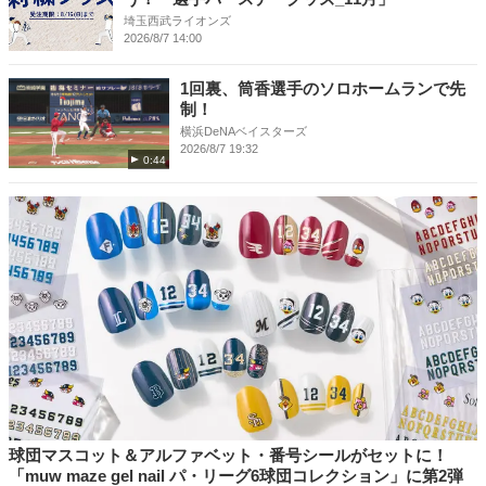
埼玉西武ライオンズ
2026/8/7 14:00
1回裏、筒香選手のソロホームランで先
制！
横浜DeNAベイスターズ
2026/8/7 19:32
0:44
球団マスコット＆アルファベット・番号シールがセットに！
「muw maze gel nail パ・リーグ6球団コレクション」に第2弾