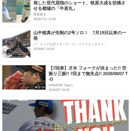
発した世代屈指のショート、牧原大成を彷彿さ
せる都城の「牛若丸」
西尾典文
2026/7/31 11:00
山中稜真が先制の2号ソロ！ 7月19日以来の一
発
パ・リーグ公式メディア「パ・リーグインサイト」
2026/8/7 18:44
【7回表】才木 フォークが決まった!! 空
振り三振!! 7回まで無失点!! 2026/08/07 T
-D
HANSHIN Tigers.
0:38
2026/8/7 20:05