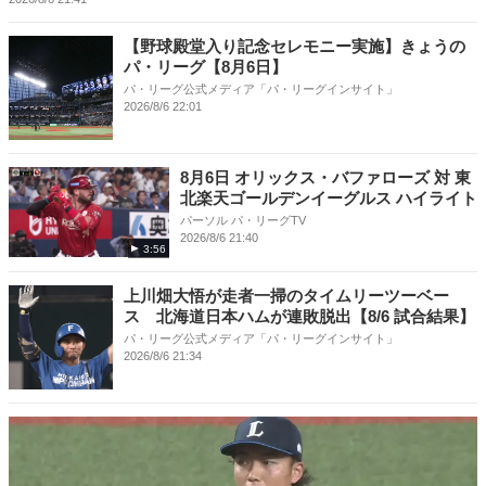
【野球殿堂入り記念セレモニー実施】きょうの
パ・リーグ【8月6日】
パ・リーグ公式メディア「パ・リーグインサイト」
2026/8/6 22:01
8月6日 オリックス・バファローズ 対 東
北楽天ゴールデンイーグルス ハイライト
パーソル パ・リーグTV
2026/8/6 21:40
3:56
上川畑大悟が走者一掃のタイムリーツーベー
ス 北海道日本ハムが連敗脱出【8/6 試合結果】
パ・リーグ公式メディア「パ・リーグインサイト」
2026/8/6 21:34