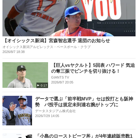
【オイシックス新潟】宮森智志選手 退団のお知らせ
オイシックス新潟アルビレックス・ベースボール・クラブ
2026/8/7 18:38
【巨人vsヤクルト】5回表 ハワード 気迫
の奪三振でピンチを切り抜ける！
GIANTS TV
2026/8/7 20:05
0:17
データで選ぶ「前半戦MVP」セは投打とも阪神
勢 パ投手は規定未到達右腕がトップに
データスタジアム株式会社
2026/7/29 14:05
「小島のローストビーフ丼」が4年連続販売数1