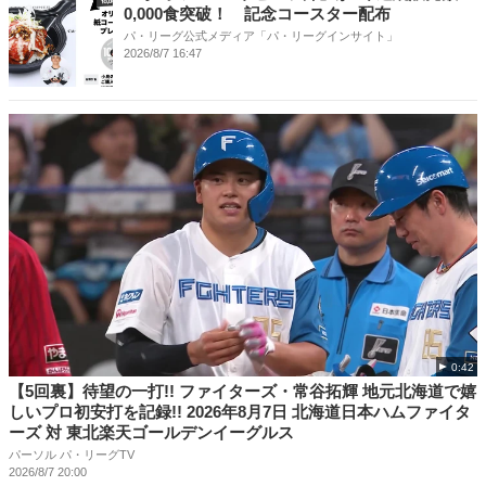
0,000食突破！ 記念コースター配布
パ・リーグ公式メディア「パ・リーグインサイト」
2026/8/7 16:47
0:42
【5回裏】待望の一打!! ファイターズ・常谷拓輝 地元北海道で嬉
しいプロ初安打を記録!! 2026年8月7日 北海道日本ハムファイタ
ーズ 対 東北楽天ゴールデンイーグルス
パーソル パ・リーグTV
2026/8/7 20:00