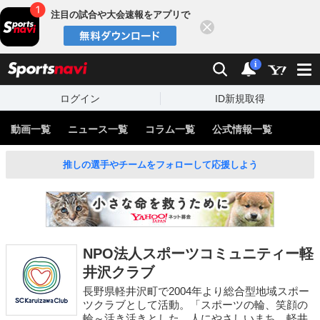
注目の試合や大会速報をアプリで
閉じる
sports
検索
通知
i
ログイン
ID新規取得
動画一覧
ニュース一覧
コラム一覧
公式情報一覧
推しの選手やチームをフォローして応援しよう
NPO法人スポーツコミュニティー軽
井沢クラブ
長野県軽井沢町で2004年より総合型地域スポー
ツクラブとして活動。「スポーツの輪、笑顔の
輪～活き活きとした、人にやさしいまち、軽井