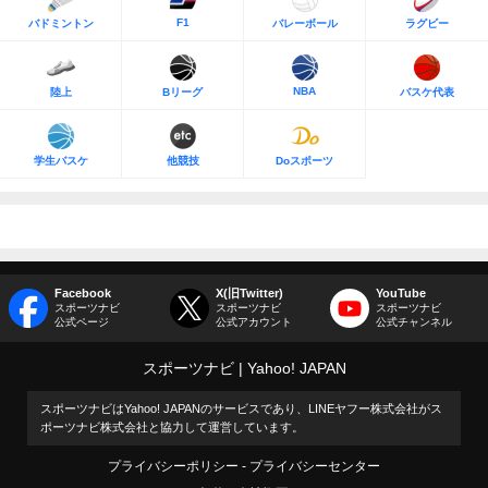
F1
バドミントン
バレーボール
ラグビー
NBA
陸上
Bリーグ
バスケ代表
学生バスケ
他競技
Doスポーツ
Facebook
X(旧Twitter)
YouTube
スポーツナビ
スポーツナビ
スポーツナビ
公式ページ
公式アカウント
公式チャンネル
スポーツナビ
Yahoo! JAPAN
スポーツナビはYahoo! JAPANのサービスであり、LINEヤフー株式会社がス
ポーツナビ株式会社と協力して運営しています。
プライバシーポリシー
プライバシーセンター