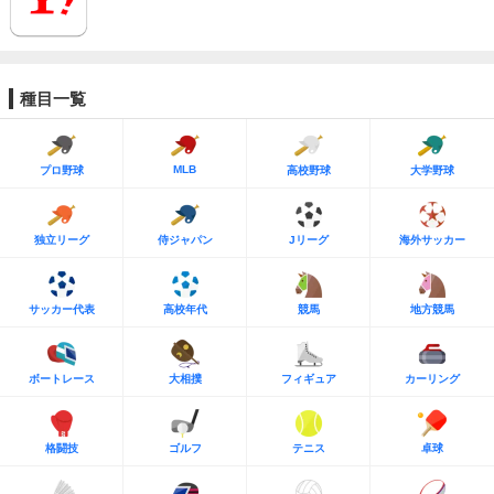
種目一覧
MLB
プロ野球
高校野球
大学野球
独立リーグ
侍ジャパン
Jリーグ
海外サッカー
サッカー代表
高校年代
競馬
地方競馬
ボートレース
大相撲
フィギュア
カーリング
格闘技
ゴルフ
テニス
卓球