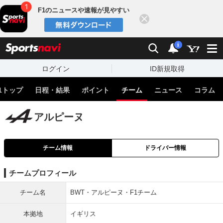
F1のニュースや速報が見やすい
閉じる
sports
検索
通知
i
ログイン
ID新規取得
1トップ
日程・結果
ポイント
チーム
ニュース
コラム
アルピーヌ
チーム情報
ドライバー情報
チームプロフィール
チーム名
BWT・アルピーヌ・F1チーム
本拠地
イギリス