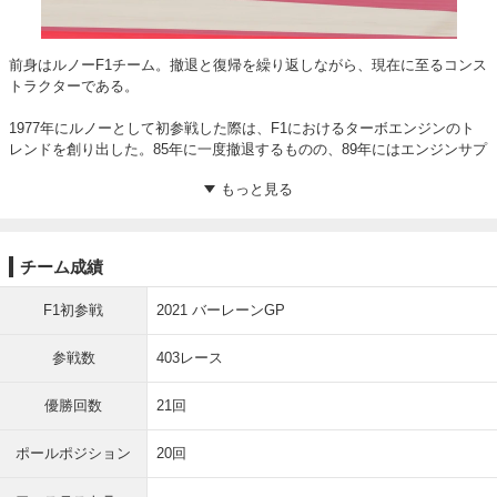
前身はルノーF1チーム。撤退と復帰を繰り返しながら、現在に至るコンス
トラクターである。

1977年にルノーとして初参戦した際は、F1におけるターボエンジンのト
レンドを創り出した。85年に一度撤退するものの、89年にはエンジンサプ
ライヤーとして復帰。V10エンジンの技術を発展させ、タッグを組んだウ
ィリアムズの92年王座獲得に貢献するなど、エンジン開発の面でF1界に大
きな影響を与えてきた。

2002年からは「マイルドセブン・ルノーF1チーム」として2度目のフル参
チーム成績
戦を開始。05年と06年にはフェルナンド・アロンソを擁し、ドライバーズ
とコンストラクターズの両部門で連覇を達成する。しかし、その後の株主
F1初参戦
2021 バーレーンGP
交代など財政面での不安定さが露呈すると、ルノーは徐々にチーム運営か
ら離れ、11年を最後に再び完全撤退した。

参戦数
403レース
そして16年に3度目の復帰を果たし、21年にはチーム名を現在の「アルピ
ーヌ」へと変更。近年は不振が続いており、24年シーズンは終盤のブラジ
優勝回数
21回
ルGPで大量ポイントを獲得してランキング6位に食い込んだものの、昨季
はさらなる苦境に立たされた。新人ジャック・ドゥーハンが開幕からポイ
ポールポジション
20回
ントを挙げられず、早々にフランコ・コラピントへと交代。しかしそのコ
ラピントも振るわず、チームの得点はピエール・ガスリーが獲得した22ポ