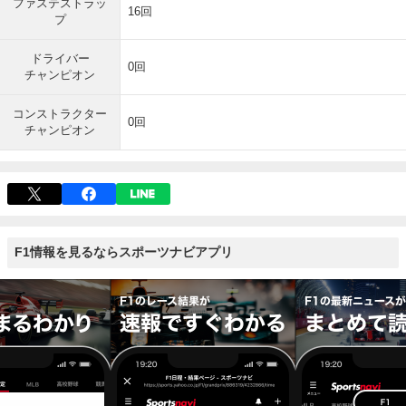
ファステストラッ
イントに留まり、コンストラクターズランキングは最下位に沈んだ。

16回
プ
25年シーズンを最後に、長年開発を続けてきた自社製ルノーエンジンはそ
ドライバー
の幕を閉じ、今季からはメルセデス製パワーユニットへと切り替わり、新
0回
チャンピオン
たな歴史を切り拓いていくことになる。
コンストラクター
0回
チャンピオン
F1情報を見るならスポーツナビアプリ