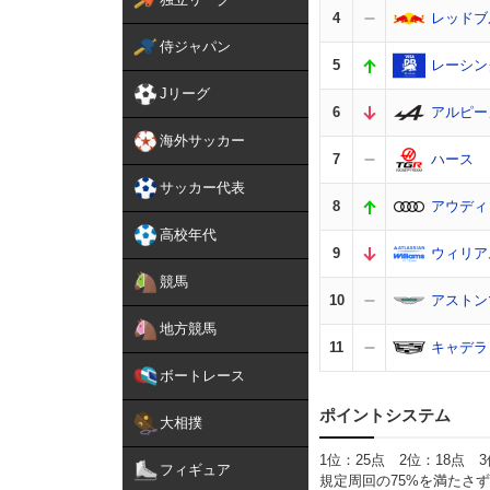
4
レッドブ
侍ジャパン
5
レーシン
Jリーグ
6
アルピー
海外サッカー
7
ハース
サッカー代表
8
アウディ
高校年代
9
ウィリア
競馬
10
アストン
地方競馬
11
キャデラ
ボートレース
ポイントシステム
大相撲
1位：25点 2位：18点 
フィギュア
規定周回の75%を満たさず