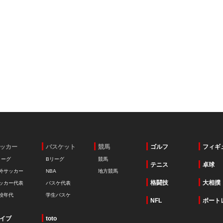
ッカー
バスケット
競馬
ゴルフ
フィギ
リーグ
Bリーグ
競馬
テニス
卓球
外サッカー
NBA
地方競馬
格闘技
大相撲
ッカー代表
バスケ代表
校年代
学生バスケ
NFL
ボート
イブ
toto