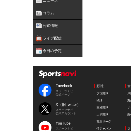
ニュース
コラム
公式情報
ライブ配信
今日の予定
Facebook
野球
サ
スポーツナビ
プロ野球
J
公式ページ
MLB
海
X（旧Twitter）
高校野球
サ
スポーツナビ
公式アカウント
大学野球
高
独立リーグ
YouTube
ラ
スポーツナビ
侍ジャパン