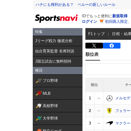
ハチにも権利がある？ ペルーの新しいルール
IDでもっと便利に
新規取得
ログイン
初回購入限定
特集
F1トップ
日程・結
Jリーグ戦力 徹底分析
仙台育英監督 名将対談
順位表
J国立試合に無料招待
種目
プロ野球
順位
チ
MLB
1
メルセデ
高校野球
2
フェラー
大学野球
3
マクラー
独立リーグ