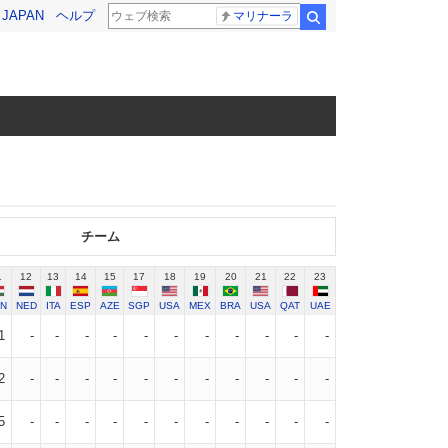
! JAPAN
ヘルプ
マリナーラ
検索
チーム
1
12
13
14
15
17
18
19
20
21
22
23
N
NED
ITA
ESP
AZE
SGP
USA
MEX
BRA
USA
QAT
UAE
1
-
-
-
-
-
-
-
-
-
-
-
2
-
-
-
-
-
-
-
-
-
-
-
5
-
-
-
-
-
-
-
-
-
-
-