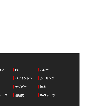
ュア
F1
バレー
バドミントン
カーリング
ラグビー
陸上
レース
他競技
Doスポーツ