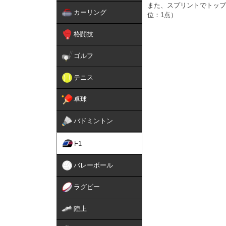
また、スプリントでトップ8
カーリング
位：1点）
格闘技
ゴルフ
テニス
卓球
バドミントン
F1
バレーボール
ラグビー
陸上