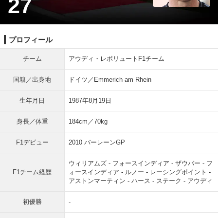
27
プロフィール
チーム
アウディ・レボリュートF1チーム
国籍／出身地
ドイツ／Emmerich am Rhein
生年月日
1987年8月19日
身長／体重
184cm／70kg
F1デビュー
2010 バーレーンGP
ウィリアムズ - フォースインディア - ザウバー - フ
F1チーム経歴
ォースインディア - ルノー - レーシングポイント -
アストンマーティン - ハース - ステーク - アウディ
初優勝
-