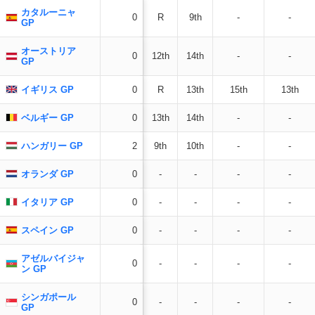
カタルーニャ
0
R
9th
-
-
GP
オーストリア
0
12th
14th
-
-
GP
イギリス GP
0
R
13th
15th
13th
ベルギー GP
0
13th
14th
-
-
ハンガリー GP
2
9th
10th
-
-
オランダ GP
0
-
-
-
-
イタリア GP
0
-
-
-
-
スペイン GP
0
-
-
-
-
アゼルバイジャ
0
-
-
-
-
ン GP
シンガポール
0
-
-
-
-
GP