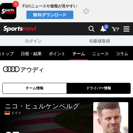
F1のニュースや速報が見やすい
閉じる
sports
検索
通知
i
ログイン
ID新規取得
1トップ
日程・結果
ポイント
チーム
ニュース
コラム
アウディ
チーム情報
ドライバー情報
ニコ・ヒュルケンベルグ
ドイツ