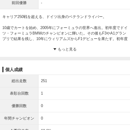
前回優勝
-
キャリア250戦を超える、ドイツ出身のベテランドライバー。

10歳でカートを始め、2005年にフォーミュラの世界へ進出。初年度でドイ
ツ・フォーミュラBMWのチャンピオンに輝いた。その後もF3やA1グラン
プリで結果を残し、10年にウィリアムズからF1デビューを果たす。初年度
のブラジルGPでは、幸運にも恵まれつつポールポジションを獲得し、世
界を驚かせた。

その後は、所属チームの資金難によるしわ寄せを受けるなどの不運もあ
り、移籍を繰り返す時期が続く。14年にフォースインディアへ2度目の加
個人成績
入を果たし、17年にはルノーへ移籍。18年には自己最高となるドライバー
ズランキング7位という好成績を収めた。

総出走数
251
19年シーズンを最後に一度はF1を離れたが、23年にハースのレギュラー
表彰台回数
1
ドライバーとして4年ぶりのフル参戦を果たす。この年はマシンの性能差
もあり9ポイントに留まったが、翌24年は年間を通じて着実にポイントを
積み上げ、前年を大きく上回る41ポイントを獲得した。

優勝回数
0
誰もが認める実力者でありながらトップチームへの縁がなく、「表彰台未
年間チャンピオン
0
登壇ドライバーの最多出走記録」を更新し続けていた。25年も競争力が劣
るステークから出走となったが、イギリスGPで奇跡を起こす。予選で19