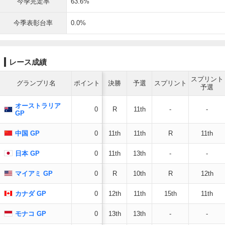
今季完走率
63.6%
位に沈み、最後列からのスタートとなった決勝。激しく天候が変化し、王
者のマックス・フェルスタッペン（レッドブル）ですらスピンを喫する過
今季表彰台率
0.0%
酷なコンディションの中、冷静な走りに徹した。レース展開も味方して3
位まで浮上すると、終盤にはルイス・ハミルトン（フェラーリ）の猛追を
振り切り、デビュー16年目、通算239戦目にして悲願の初表彰台を掴み取
った。

レース成績
26年からアウディのワークスチームに加わる。エースとしてのコース上で
スプリント
の活躍はもちろん、チームをワークス体制として成長させていくために、
グランプリ名
ポイント
決勝
予選
スプリント
予選
これまで積み上げてきた豊富な経験が力となるだろう。
オーストラリア
0
R
11th
-
-
GP
中国 GP
0
11th
11th
R
11th
日本 GP
0
11th
13th
-
-
マイアミ GP
0
R
10th
R
12th
カナダ GP
0
12th
11th
15th
11th
モナコ GP
0
13th
13th
-
-