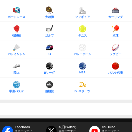
ボートレース
大相撲
フィギュア
カーリング
格闘技
ゴルフ
テニス
卓球
F1
バドミントン
バレーボール
ラグビー
NBA
陸上
Bリーグ
バスケ代表
学生バスケ
他競技
Doスポーツ
Facebook
X(旧Twitter)
YouTube
スポーツナビ
スポーツナビ
スポーツナビ