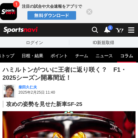
注目の試合や大会速報をアプリで
閉じる
sports
検索
通知
i
ログイン
ID新規取得
1トップ
日程・結果
ポイント
チーム
ニュース
コラム
ハミルトンがついに王者に返り咲く？ F1・
2025シーズン開幕間近！
柴田久仁夫
2025年2月25日 11:40
攻めの姿勢を見せた新車SF-25