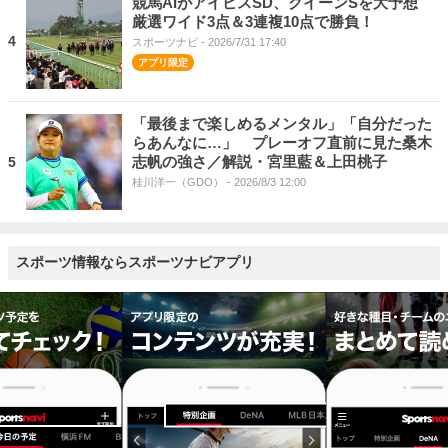
競馬AIがアイビスSD、クイーンSを大予想
厳選ワイド3点＆3連複10点で勝負！
4
スポーツナビ
- 2026/7/31 17:40
「最後まで楽しめるメンタル」「自分だった
らあんなに…」 プレーオフ直前に見た桑木
志帆の強さ／解説・宮里藍＆上田桃子
5
桂川洋一（GDO）
- 2026/8/3 12:00
スポーツ情報ならスポーツナビアプリ