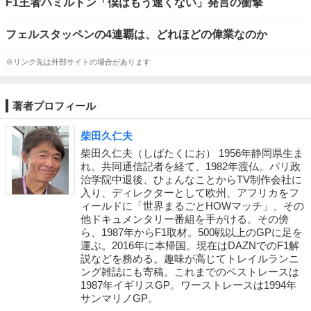
F1王者ハミルトン「僕はもう速くない」発言の衝撃
フェルスタッペンの4連覇は、どれほどの偉業なのか
※リンク先は外部サイトの場合があります
著者プロフィール
柴田久仁夫
柴田久仁夫（しばたくにお） 1956年静岡県生ま
れ。共同通信記者を経て、1982年渡仏。パリ政
治学院中退後、ひょんなことからTV制作会社に
入り、ディレクターとして欧州、アフリカをフ
ィールドに「世界まるごとHOWマッチ」、その
他ドキュメンタリー番組を手がける。その傍
ら、1987年からF1取材。500戦以上のGPに足を
運ぶ。2016年に本帰国。現在はDAZNでのF1解
説などを務める。趣味が高じてトレイルランニ
ング雑誌にも寄稿。これまでのベストレースは
1987年イギリスGP。ワーストレースは1994年
サンマリノGP。