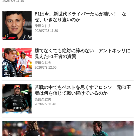
2026/8/6 11:10
F1は今、新世代ドライバーたちが凄い！ な
ぜ、いきなり速いのか
柴田久仁夫
2026/7/23 11:30
勝てなくても絶対に諦めない アントネッリに
見えたF1王者の資質
柴田久仁夫
2026/7/9 12:05
苦戦の中でもベストを尽くすアロンソ 元F1王
者は何を信じて戦い続けているのか
柴田久仁夫
2026/7/2 11:40