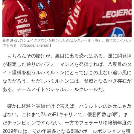
新車SF-25のシェイクダウンを担当したのはルクレール（右）。最大のライバル
でもある 【©ScuderiaFerrari】
もちろんその賭けが、裏目に出る恐れはある。逆に開発陣
が想定した通りのパフォーマンスを発揮すれば、八度目のタ
イト獲得を狙うルハミルトンにとってはこの上ない追い風に
なるだろう。ただしハミルトンには、脅威となるべき存在が
ある。チームメイトのシャルル・ルクレールだ。
確かに経験と実績だけで言えば、ハミルトンの足元にも及
ばない。これまで7年のF1キャリアで、優勝回数は8回。ま
だチャンピオンですらない。一方でフェラーリ移籍初年度の
2019年には、その年最多となる6回のポールポジションを獲