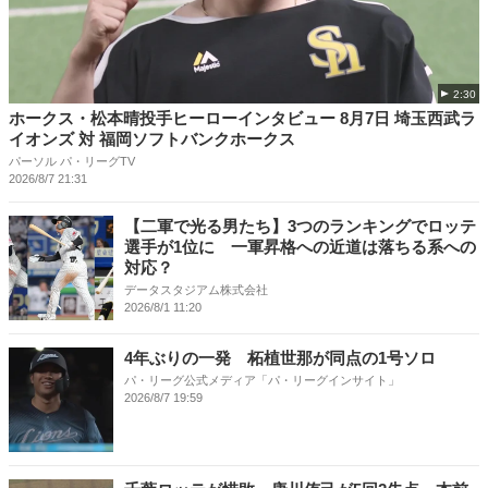
2:30
ホークス・松本晴投手ヒーローインタビュー 8月7日 埼玉西武ラ
イオンズ 対 福岡ソフトバンクホークス
パーソル パ・リーグTV
2026/8/7 21:31
【二軍で光る男たち】3つのランキングでロッテ
選手が1位に 一軍昇格への近道は落ちる系への
対応？
データスタジアム株式会社
2026/8/1 11:20
4年ぶりの一発 柘植世那が同点の1号ソロ
パ・リーグ公式メディア「パ・リーグインサイト」
2026/8/7 19:59