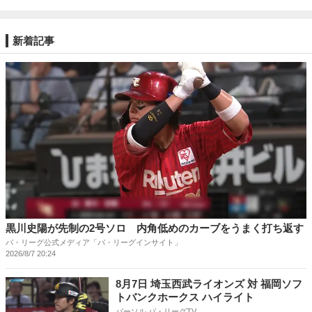
新着記事
黒川史陽が先制の2号ソロ 内角低めのカーブをうまく打ち返す
パ・リーグ公式メディア「パ・リーグインサイト」
2026/8/7 20:24
8月7日 埼玉西武ライオンズ 対 福岡ソフ
トバンクホークス ハイライト
パーソル パ・リーグTV