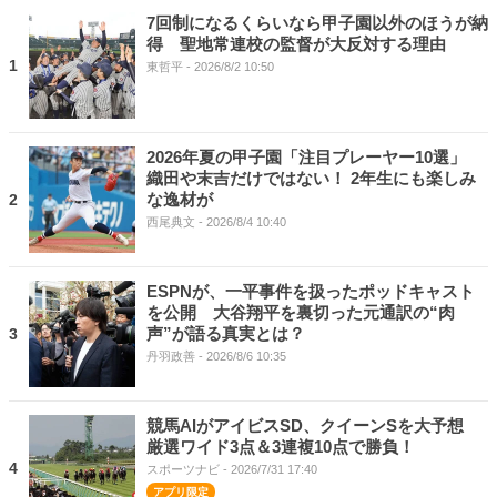
7回制になるくらいなら甲子園以外のほうが納
得 聖地常連校の監督が大反対する理由
1
東哲平
- 2026/8/2 10:50
2026年夏の甲子園「注目プレーヤー10選」
織田や末吉だけではない！ 2年生にも楽しみ
な逸材が
2
西尾典文
- 2026/8/4 10:40
ESPNが、一平事件を扱ったポッドキャスト
を公開 大谷翔平を裏切った元通訳の“肉
声”が語る真実とは？
3
丹羽政善
- 2026/8/6 10:35
競馬AIがアイビスSD、クイーンSを大予想
厳選ワイド3点＆3連複10点で勝負！
4
スポーツナビ
- 2026/7/31 17:40