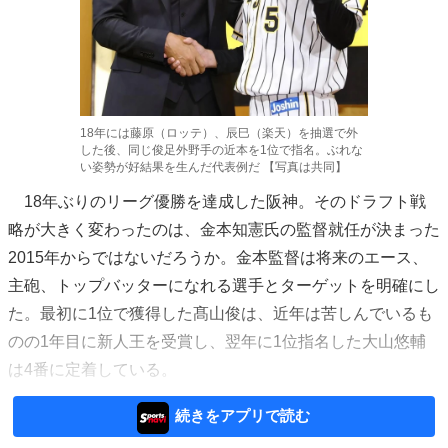
18年には藤原（ロッテ）、辰巳（楽天）を抽選で外
した後、同じ俊足外野手の近本を1位で指名。ぶれな
い姿勢が好結果を生んだ代表例だ 【写真は共同】
18年ぶりのリーグ優勝を達成した阪神。そのドラフト戦
略が大きく変わったのは、金本知憲氏の監督就任が決まった
2015年からではないだろうか。金本監督は将来のエース、
主砲、トップバッターになれる選手とターゲットを明確にし
た。最初に1位で獲得した髙山俊は、近年は苦しんでいるも
のの1年目に新人王を受賞し、翌年に1位指名した大山悠輔
は4番に定着している。
続きをアプリで読む