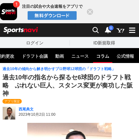
注目の試合や大会速報をアプリで
閉じる
sports
検索
通知
i
ログイン
ID新規取得
契約更改
ドラフト会議
動画
ニュース
コラム
公式情報
過去10年の傾向から解き明かすプロ野球12球団の「ドラフト戦略」
過去10年の指名から探るセ6球団のドラフト戦
略 ぶれない巨人、スタンス変更が奏功した阪
神
アプリ限定
西尾典文
2023年10月2日 11:00