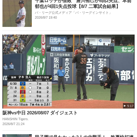
千葉ロッテが惜敗 唐川侑己が5回2失点、本前
郁也が4回1失点投球【8/7 二軍試合結果】
パ・リーグ公式メディア「パ・リーグインサイト」
2026/8/7 19:40
5:17
阪神vs中日 2026/08/07 ダイジェスト
HANSHIN Tigers.
2026/8/7 21:24