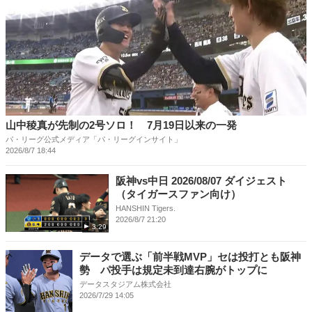
山中稜真が先制の2号ソロ！ 7月19日以来の一発
パ・リーグ公式メディア「パ・リーグインサイト」
2026/8/7 18:44
阪神vs中日 2026/08/07 ダイジェスト
（タイガースファン向け）
HANSHIN Tigers.
2026/8/7 21:20
3:29
データで選ぶ「前半戦MVP」セは投打とも阪神
勢 パ投手は規定未到達右腕がトップに
データスタジアム株式会社
2026/7/29 14:05