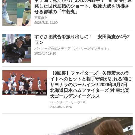
甲子園で見たかった2人の内野手！ 昨夏快打連
発した世代屈指のショート、牧原大成を彷彿さ
せる都城の「牛若丸」
西尾典文
2026/7/31 11:00
すぐさま試合を振り出しに！ 安田尚憲が4号2
ラン
パ・リーグ公式メディア「パ・リーグインサイト」
2026/8/7 19:10
【9回裏】ファイターズ・矢澤宏太のラ
イトへのヒットと相手守備が乱れる間に
サヨナラのホームイン!! 2026年8月7日
北海道日本ハムファイターズ 対 東北楽
1:10
天ゴールデンイーグルス
パーソル パ・リーグTV
2026/8/7 21:24