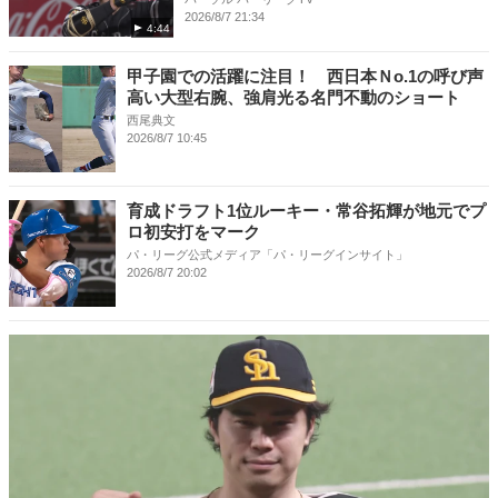
2026/8/7 21:34
4:44
甲子園での活躍に注目！ 西日本Ｎo.1の呼び声
高い大型右腕、強肩光る名門不動のショート
西尾典文
2026/8/7 10:45
育成ドラフト1位ルーキー・常谷拓輝が地元でプ
ロ初安打をマーク
パ・リーグ公式メディア「パ・リーグインサイト」
2026/8/7 20:02