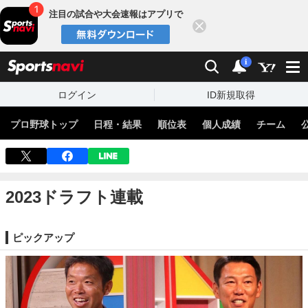
注目の試合や大会速報はアプリで
閉じる
sports
検索
通知数：
i
ログイン
ID新規取得
プロ野球トップ
日程・結果
順位表
個人成績
チーム
2023ドラフト連載
ピックアップ