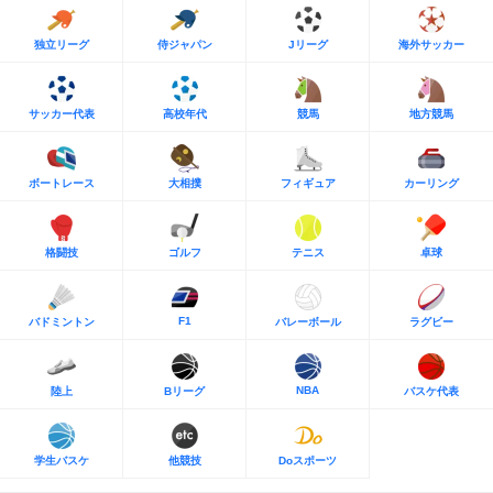
独立リーグ
侍ジャパン
Jリーグ
海外サッカー
サッカー代表
高校年代
競馬
地方競馬
ボートレース
大相撲
フィギュア
カーリング
格闘技
ゴルフ
テニス
卓球
F1
バドミントン
バレーボール
ラグビー
NBA
陸上
Bリーグ
バスケ代表
学生バスケ
他競技
Doスポーツ