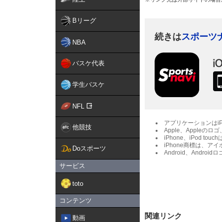
Bリーグ
続きは
スポーツ
NBA
バスケ代表
学生バスケ
NFL
アプリケーションはiPh
他競技
Apple、Appleのロ
iPhone、iPod touc
iPhone商標は、
Doスポーツ
Android、Androi
サービス
toto
コンテンツ
関連リンク
動画