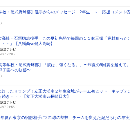
学校・硬式野球部】選手からのメッセージ 2年生 ～ 応援コメン
ズ）
大高崎・石垣聡志投手 この夏初先発で毎回の１１奪三振「完封狙った
・・・」【八幡商vs健大高崎】
放送テレビ
/8/7 22:05
高等学校・硬式野球部】「涙は、強くなる。」〜昨夏の9回裏を越えて
甲子園への軌跡〜
ズ）
に灯したＨランプ！立正大淞南２年生金城がチーム初ヒット キャプテ
も続き・・・【立正大淞南vs長崎日大】
放送テレビ
/8/7 21:55
3年夏西東京の宿敵相手に221球の熱投 チームを変えた泥だらけの早実