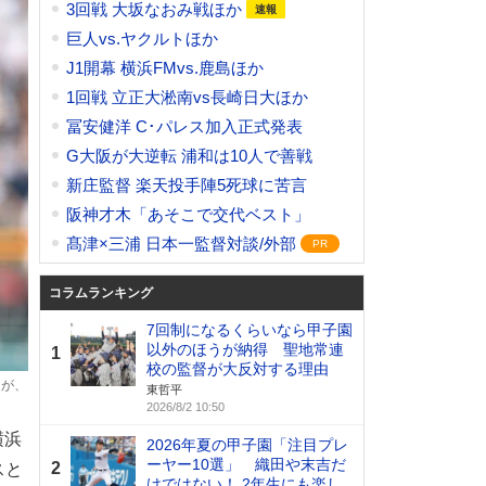
3回戦 大坂なおみ戦ほか
巨人vs.ヤクルトほか
J1開幕 横浜FMvs.鹿島ほか
1回戦 立正大淞南vs長崎日大ほか
冨安健洋 C･パレス加入正式発表
G大阪が大逆転 浦和は10人で善戦
新庄監督 楽天投手陣5死球に苦言
阪神才木「あそこで交代ベスト」
髙津×三浦 日本一監督対談/外部
コラムランキング
7回制になるくらいなら甲子園
以外のほうが納得 聖地常連
1
校の監督が大反対する理由
たが、
東哲平
2026/8/2 10:50
横浜
2026年夏の甲子園「注目プレ
ーヤー10選」 織田や末吉だ
2
スと
けではない！ 2年生にも楽し