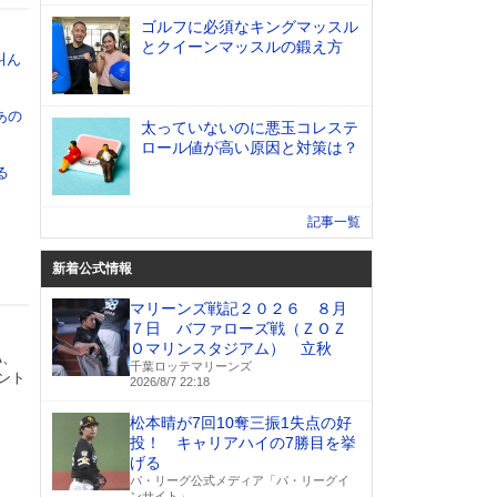
ゴルフに必須なキングマッスル
とクイーンマッスルの鍛え方
叫ん
あの
太っていないのに悪玉コレステ
ロール値が高い原因と対策は？
る
記事一覧
新着公式情報
マリーンズ戦記２０２６ ８月
７日 バファローズ戦（ＺＯＺ
Ｏマリンスタジアム） 立秋
A、
千葉ロッテマリーンズ
ント
2026/8/7 22:18
松本晴が7回10奪三振1失点の好
投！ キャリアハイの7勝目を挙
げる
パ・リーグ公式メディア「パ・リーグイ
ンサイト」