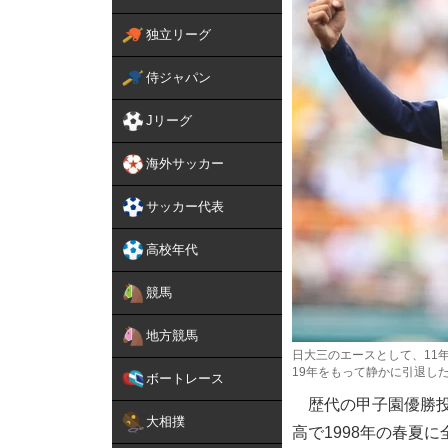
独立リーグ
侍ジャパン
Jリーグ
海外サッカー
サッカー代表
高校年代
競馬
地方競馬
日大三のエースとして、11
19年をもって静かに引退した
ボートレース
歴代の甲子園優勝投
大相撲
高で1998年の春夏