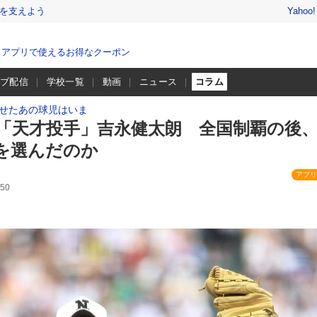
を支えよう
Yahoo
、アプリで使えるお得なクーポン
イブ配信
学校一覧
動画
ニュース
コラム
せたあの球児はいま
「天才投手」吉永健太朗 全国制覇の後
を選んだのか
アプリ
50