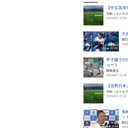
【中京高等
Yellz（エール
2026/8/7 21:34
大
朝日
2026
11:30
甲子園での
ョート
西尾典文
2026/8/7 10:45
【佐野日本
Yellz（エール
2026/8/7 21:32
長
ッ
朝日
2:43
2026