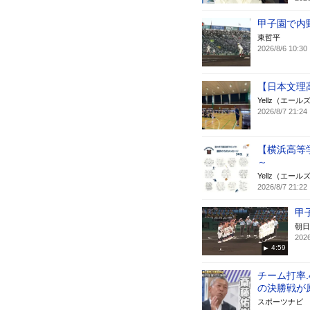
甲子園で内
東哲平
2026/8/6 10:30
【日本文理
Yellz（エール
2026/8/7 21:24
【横浜高等
～
Yellz（エール
2026/8/7 21:22
甲
朝日
2026
4:59
チーム打率.
の決勝戦が
スポーツナビ