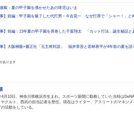
連載：夏の甲子園を沸かせたあの球児はいま
事】前編：甲子園を魅了した代打男・今吉晃一 なぜ打席で「シャー！」と
事】前編：13年夏の甲子園を席巻した千葉翔太 「カット打法」誕生秘話と
事】大阪桐蔭×履正社「元主将対談」 福井章吾と若林将平が4年前の夏を語
があります
類
0年4月10日、神奈川県横浜市生まれ。スポーツ新聞に勤務していた当時はDeN
、ヤクルト、西武の担当記者を歴任。現在はライター、アスリートのマネジメ
どの活動をしている。