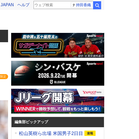
! JAPAN
ヘルプ
持田香織
検索
、
限定
編集部ピックアップ
松山英樹ら出場 米国男子2日目