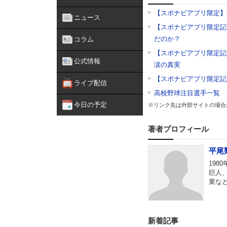
【スポナビアプリ限定】
ニュース
【スポナビアプリ限定記
だのか？
コラム
【スポナビアプリ限定記
公式情報
涙の真実
【スポナビアプリ限定記
ライブ配信
高校野球注目選手一覧
今日の予定
※リンク先は外部サイトの場合
著者プロフィール
平尾
198
巨人
業な
新着記事