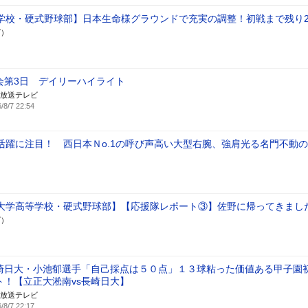
学校・硬式野球部】日本生命様グラウンドで充実の調整！初戦まで残り
ズ）
会第3日 デイリーハイライト
放送テレビ
/8/7 22:54
活躍に注目！ 西日本Ｎo.1の呼び声高い大型右腕、強肩光る名門不動
大学高等学校・硬式野球部】【応援隊レポート③】佐野に帰ってきまし
ズ）
崎日大・小池郁選手「自己採点は５０点」１３球粘った価値ある甲子園
ト！【立正大淞南vs長崎日大】
放送テレビ
/8/7 22:17