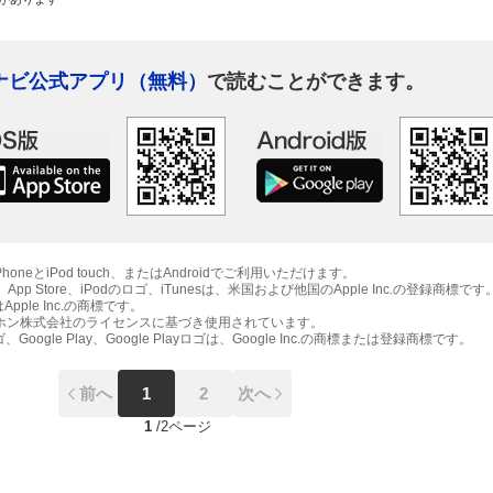
ナビ公式アプリ（無料）
で読むことができます。
oneとiPod touch、またはAndroidでご利用いただけます。
ゴ、App Store、iPodのロゴ、iTunesは、米国および他国のApple Inc.の登録商標です
hはApple Inc.の商標です。
アイホン株式会社のライセンスに基づき使用されています。
dロゴ、Google Play、Google Playロゴは、Google Inc.の商標または登録商標です。
前へ
1
2
次へ
1
/
2ページ