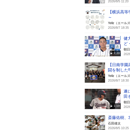
2026/8/5 11:20
【横浜高等
～
Yellz（エール
2026/8/7 18:35
健
ど
朝日
2:39
2026
【日南学園
闘を制した
Yellz（エール
2026/8/7 18:30
遂
田
朝日
1:19
2026
斎藤佑樹、
石田雄太
2026/8/5 10:25