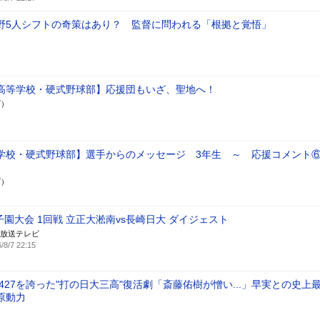
野5人シフトの奇策はあり？ 監督に問われる「根拠と覚悟」
高等学校・硬式野球部】応援団もいざ、聖地へ！
ズ）
学校・硬式野球部】選手からのメッセージ 3年生 ～ 応援コメン
ズ）
子園大会 1回戦 立正大淞南vs長崎日大 ダイジェスト
放送テレビ
/8/7 22:15
427を誇った"打の日大三高"復活劇「斎藤佑樹が憎い...」早実との史上
原動力