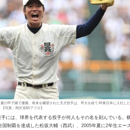
年夏の甲子園で優勝。将来を嘱望された天才投手は、早大を経てJR東日本に入社し
 【写真：岡沢克郎/アフロ】
手には、球界を代表する投手が何人もその名を刻んでいる。
に全国制覇を達成した松坂大輔（西武）、2005年夏に2年生エー