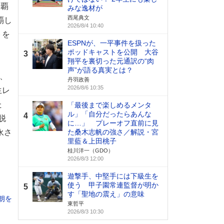
連覇
みな逸材が
西尾典文
覇し
2026/8/4 10:40
トを
ESPNが、一平事件を扱った
ポッドキャストを公開 大谷
3
翔平を裏切った元通訳の“肉
声”が語る真実とは？
、
丹羽政善
2026/8/6 10:35
生レ
た
「最後まで楽しめるメンタ
ル」「自分だったらあんな
4
脱
に…」 プレーオフ直前に見
永さ
た桑木志帆の強さ／解説・宮
里藍＆上田桃子
桂川洋一（GDO）
2026/8/3 12:00
遊撃手、中堅手には下級生を
使う 甲子園常連監督が明か
5
す「聖地の震え」の意味
朗を
東哲平
2026/8/3 10:30