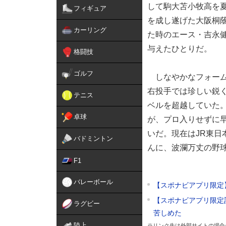
して駒大苫小牧高を夏
フィギュア
を成し遂げた大阪桐蔭
カーリング
た時のエース・吉永
与えたひとりだ。
格闘技
ゴルフ
しなやかなフォーム
右投手では珍しい鋭
テニス
ベルを超越していた
卓球
が、プロ入りせずに早
いだ。現在はJR東
バドミントン
んに、波瀾万丈の野
F1
バレーボール
【スポナビアプリ限定
【スポナビアプリ限定
ラグビー
苦しめた
陸上
※リンク先は外部サイトの場合