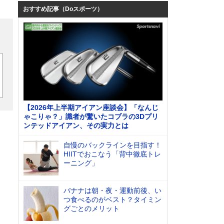
おすすめ記事（Doスポーツ）
【2026年上半期アイアン座談会】「なんじ
ゃこりゃ？」識者が驚いたコブラの3Dプリ
ンテッドアイアン、その実力とは
。
自慢のバックラインを目指す！
HIITでおこなう「背中徹底トレ
ーニング」
バナナは朝・夜・運動前後、い
つ食べるのがベスト？タイミン
グごとのメリット