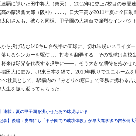
連覇に導いた田中将大（楽天）、2012年に史上7校目の春夏
高の藤浪晋太郎（阪神）……。日大三高が2011年夏に全国制
健太朗さんも、彼らと同様、甲子園の大舞台で強烈なインパク
から投げ込む140キロ台後半の直球に、切れ味鋭いスライダー
く落ちるシンカーを駆使し、打者を翻弄する。その投球は高校
。将来は球界を代表する投手に――。そう大きな期待を抱かせ
稲田大に進み、JR東日本を経て、2019年限りでユニホームを
日本の社員として、駅構内の『みどりの窓口』で業務に携わる吉
球人生を振り返ってもらった。
】連載：夏の甲子園を沸かせたあの球児はいま
記事】後編：皮肉にも「甲子園での成功体験」が早大進学後の吉永健太
があります