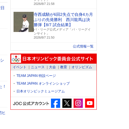
2026/8/7 21:58
2日
寺西成騎が6回2失点で自身4カ月
ぶりの先発勝利 西川龍馬は決
勝弾【8/7 試合結果】
パ・リーグ公式メディア「パ・リーグイ
ンサイト」
2026/8/7 21:50
公式情報一覧
のシ
イベント
ニュース
大会
教育
オリンピズム
TEAM JAPAN 特設ページ
TEAM JAPAN オンラインショップ
た！
日本オリンピックミュージアム
初ヒ