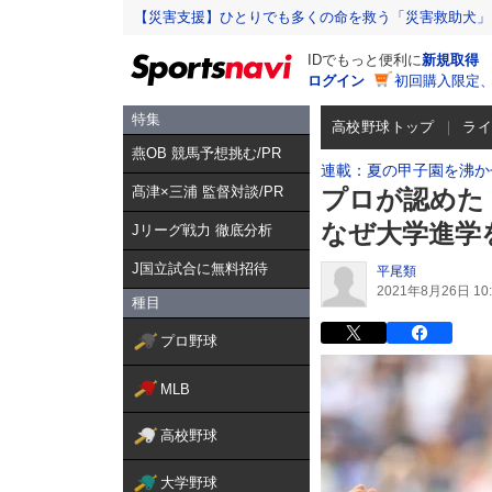
【災害支援】ひとりでも多くの命を救う「災害救助犬」
IDでもっと便利に
新規取得
ログイン
初回購入限定
特集
高校野球トップ
ラ
燕OB 競馬予想挑む/PR
連載：夏の甲子園を沸か
髙津×三浦 監督対談/PR
プロが認めた
なぜ大学進学
Jリーグ戦力 徹底分析
J国立試合に無料招待
平尾類
2021年8月26日 10:
種目
プロ野球
MLB
高校野球
大学野球