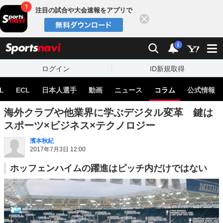
注目の試合や大会速報をアプリで
閉じる
sports
検索
通知
i
ログイン
ID新規取得
L
ECL
日本人選手
動画
ニュース
コラム
公式情報
海外クラブや他業界に学ぶデジタル変革 鍵は
スポーツ×ビジネス×テクノロジー
濱本秋紀
2017年7月3日 12:00
ホッフェンハイムの躍進はピッチ内だけではない