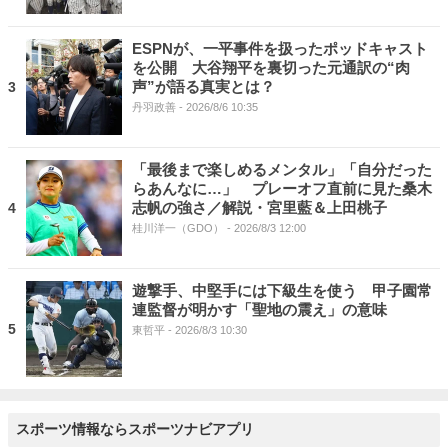
ESPNが、一平事件を扱ったポッドキャスト
を公開 大谷翔平を裏切った元通訳の“肉
声”が語る真実とは？
3
丹羽政善
- 2026/8/6 10:35
「最後まで楽しめるメンタル」「自分だった
らあんなに…」 プレーオフ直前に見た桑木
志帆の強さ／解説・宮里藍＆上田桃子
4
桂川洋一（GDO）
- 2026/8/3 12:00
遊撃手、中堅手には下級生を使う 甲子園常
連監督が明かす「聖地の震え」の意味
5
東哲平
- 2026/8/3 10:30
スポーツ情報ならスポーツナビアプリ