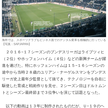
海外では、スポーツクラブもビジネス面でのデジタル変革を積極的に行っている
【写真：SAPJAPAN】
２０１６−１７シーズンのブンデスリーガはライプツィヒ
（２位）やホッフェンハイム（４位）などの新興チームが躍
進を遂げた。特にホッフェンハイムは１５−１６シーズンの
途中から当時２８歳のユリアン・ナーゲルスマンをブンデス
リーガ史上最年少監督として抜てき。テクノロジーを自在に
駆使した育成と戦術作りを見せ、２シーズン目はドルトムン
トとシーズン最終節まで３位争いを演じて話題となった。
以下の動画は１３年に制作されたものだが、Ｕ−１９のヘ