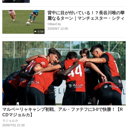
背中に目が付いている！？長谷川唯の華
麗なるターン｜マンチェスター・シティ
©ManCity
2026/8/7 12:00
0:59
マルベーリャキャンプ初戦、アル・ファテフに3-0で快勝！【R
CDマジョルカ】
マジョルカ
2026/7/31 21:30