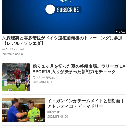
2:01
久保建英と喜多壱也がドイツ遠征前最後のトレーニングに参加
【レアル・ソシエダ】
©RealSociedad
2026/8/8 08:00
残り１ヶ月を切った夏の移籍市場。ラリーガ EA
SPORTS 入りが決まった新戦力をチェック
ラ・リーガ公式
2026/8/4 06:00
イ・ガンインがチームメイトと初対面｜
アトレティコ・デ・マドリー
©️AtletiJP
2026/8/8 08:00
0:29