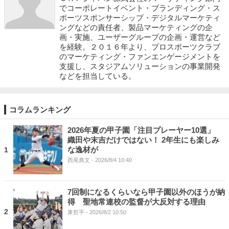
でコーポレートイベント・ブランディング・ス
ポーツスポンサーシップ・デジタルマーケティ
ングなどの責任者、製品マーケティングの企
画・実施、ユーザーグループの企画・運営など
を経験。２０１６年より、プロスポーツクラブ
のマーケティング・ファンエンゲージメントを
支援し、スタジアムソリューションの事業開発
などを担当している。
コラムランキング
2026年夏の甲子園「注目プレーヤー10選」
織田や末吉だけではない！ 2年生にも楽しみ
な逸材が
1
西尾典文
- 2026/8/4 10:40
7回制になるくらいなら甲子園以外のほうが納
得 聖地常連校の監督が大反対する理由
2
東哲平
- 2026/8/2 10:50