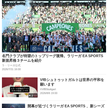
名門クラブが待望のトップリーグ復帰。ラリーガ EA SPORTS
新規昇格３チームを紹介
ラ・リーガ公式
2026/7/31 16:00
VfBシュトゥットガルトは世界の平和を
願います
©VfBStuttgart
2026/8/6 19:00
0:11
開幕が近づくラリーガ EA SPORTS 、新シーズ