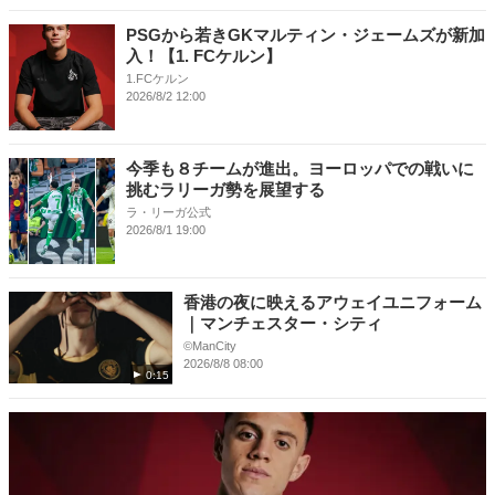
PSGから若きGKマルティン・ジェームズが新加
入！【1. FCケルン】
1.FCケルン
2026/8/2 12:00
今季も８チームが進出。ヨーロッパでの戦いに
挑むラリーガ勢を展望する
ラ・リーガ公式
2026/8/1 19:00
香港の夜に映えるアウェイユニフォーム
｜マンチェスター・シティ
©ManCity
2026/8/8 08:00
0:15