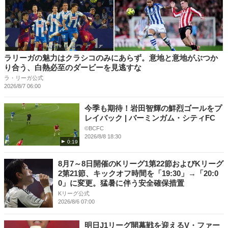
ラリーガの魅力はクラシコのみにあらず。意地と意地がぶつか
り合う、白熱必至のダービーを見逃すな
ラ・リーガ公式
2026/8/7 06:00
今季も期待！岩田智輝の鮮烈ゴールをプ
レイバック | バーミンガム・シティFC
©BCFC
2026/8/8 18:30
0:19
8月7～8日開催のKリーグ1第22節およびKリーグ
2第21節、キックオフ時間を「19:30」→「20:0
0」に変更。猛暑に伴う安全確保措置
Kリーグ公式
2026/8/6 07:00
明日J1リーグ開幕戦を迎えるV・ファー