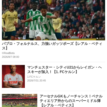
0:27
パブロ・フォルナルス、力強いガッツポーズ【レアル・ベティ
ス】
©RealBetis
2026/8/7 08:00
マンチェスター・シティU21からレイガン・ヘ
スキーが加入！【1. FCケルン】
1.FCケルン
2026/7/31 20:45
アーセナルGKもノーチャンス！ペナル
ティエリア外からのスーパーミドル弾
【レアル・ベティス】