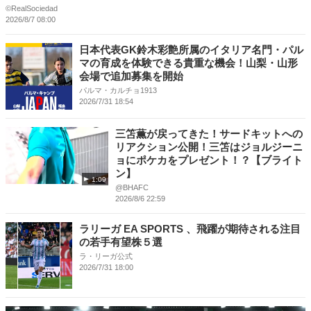
©RealSociedad
2026/8/7 08:00
日本代表GK鈴木彩艶所属のイタリア名門・パル
マの育成を体験できる貴重な機会！山梨・山形
会場で追加募集を開始
パルマ・カルチョ1913
2026/7/31 18:54
三笘薫が戻ってきた！サードキットへの
リアクション公開！三笘はジョルジーニ
ョにポケカをプレゼント！？【ブライト
ン】
1:09
@BHAFC
2026/8/6 22:59
ラリーガ EA SPORTS 、飛躍が期待される注目
の若手有望株５選
ラ・リーガ公式
2026/7/31 18:00