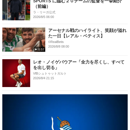
SPORTS に臨む２０チームの監督を一挙紹介
（前編）
ラ・リーガ公式
2026/8/5 06:00
アーセナル戦のハイライト、笑顔が溢れ
た一日【レアル・ベティス】
©RealBetis
2026/8/8 08:00
0:57
レオ・ノイゲバウアー「全力を尽くし、すべて
を出し切る」
VfBシュトゥットガルト
2026/8/4 21:15