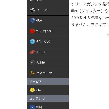
クリーマガジンを発
Bリーグ
itter（ツイッター）
どのＳＮＳ投稿をベ
NBA
りません。中にはフ
バスケ代表
学生バスケ
NFL
他競技
Doスポーツ
サービス
toto
コンテンツ
動画