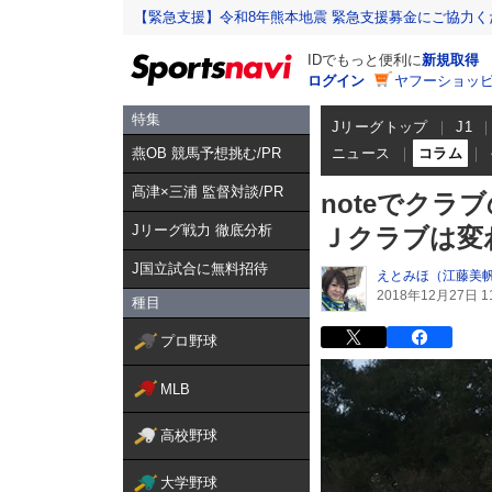
【緊急支援】令和8年熊本地震 緊急支援募金にご協力く
IDでもっと便利に
新規取得
ログイン
ヤフーショッピ
特集
Jリーグトップ
J1
燕OB 競馬予想挑む/PR
ニュース
コラム
髙津×三浦 監督対談/PR
noteでク
Jリーグ戦力 徹底分析
Ｊクラブは変
J国立試合に無料招待
えとみほ（江藤美
2018年12月27日 11
種目
プロ野球
MLB
高校野球
大学野球