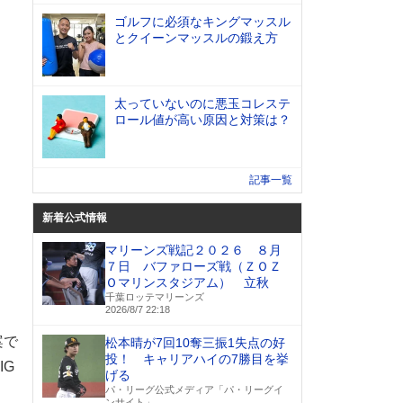
ゴルフに必須なキングマッスル
とクイーンマッスルの鍛え方
太っていないのに悪玉コレステ
ロール値が高い原因と対策は？
記事一覧
新着公式情報
マリーンズ戦記２０２６ ８月
７日 バファローズ戦（ＺＯＺ
Ｏマリンスタジアム） 立秋
千葉ロッテマリーンズ
2026/8/7 22:18
案で
松本晴が7回10奪三振1失点の好
投！ キャリアハイの7勝目を挙
IG
げる
パ・リーグ公式メディア「パ・リーグイ
ンサイト」