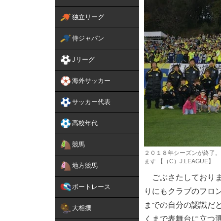
独立リーグ
侍ジャパン
Jリーグ
海外サッカー
サッカー代表
高校年代
競馬
２０１８年シーズンが終了。
ます 【（C）J.LEAGUE】
地方競馬
ごぶさたしておりま
ボートレース
りにもクラブのフロ
までの自分の認識だ
大相撲
くまで表舞台に立つ