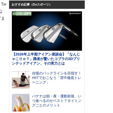
Tw
おすすめ記事（Doスポーツ）
な
どま
【2026年上半期アイアン座談会】「なんじ
ゃこりゃ？」識者が驚いたコブラの3Dプリ
ンテッドアイアン、その実力とは
自慢のバックラインを目指す！
HIITでおこなう「背中徹底トレ
ーニング」
バナナは朝・夜・運動前後、い
つ食べるのがベスト？タイミン
グごとのメリット