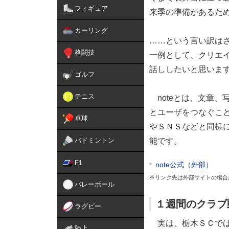
フィギュア
来季の準備があるた
カーリング
……という言い訳は
格闘技
一例として、クリエイ
話ししたいと思いま
ゴルフ
テニス
noteとは、文章、
とユーザをつなぐこ
卓球
やＳＮＳなどと同様
バドミントン
能です。
F1
note公式（外部）
※リンク先は外部サイトの場合
バレーボール
１週間のクラブ
ラグビー
実は、栃木ＳＣでは１
陸上