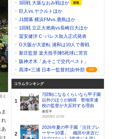
3回戦 大坂なおみ戦ほか
巨人vs.ヤクルトほか
J1開幕 横浜FMvs.鹿島ほか
1回戦 立正大淞南vs長崎日大ほか
冨安健洋 C･パレス加入正式発表
G大阪が大逆転 浦和は10人で善戦
新庄監督 楽天投手陣5死球に苦言
阪神才木「あそこで交代ベスト」
髙津×三浦 日本一監督対談/外部
コラムランキング
7回制になるくらいなら甲子園
迎え
以外のほうが納得 聖地常連
1
校の監督が大反対する理由
あま
東哲平
2026/8/2 10:50
これ
2026年夏の甲子園「注目プレ
はあ
ーヤー10選」 織田や末吉だ
2
務は
けではない！ 2年生にも楽し