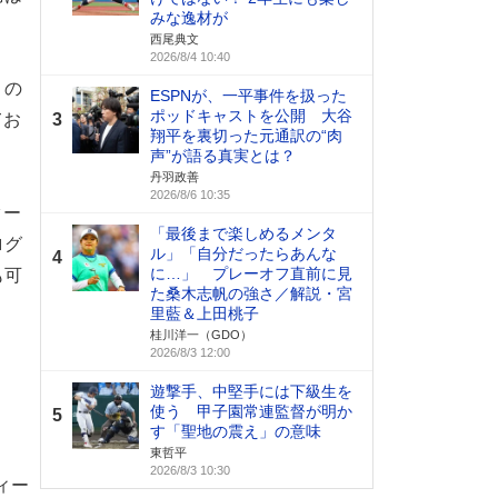
みな逸材が
西尾典文
2026/8/4 10:40
」の
ESPNが、一平事件を扱った
ポッドキャストを公開 大谷
てお
3
翔平を裏切った元通訳の“肉
声”が語る真実とは？
丹羽政善
2026/8/6 10:35
ター
「最後まで楽しめるメンタ
ログ
ル」「自分だったらあんな
4
に…」 プレーオフ直前に見
も可
た桑木志帆の強さ／解説・宮
里藍＆上田桃子
桂川洋一（GDO）
2026/8/3 12:00
遊撃手、中堅手には下級生を
使う 甲子園常連監督が明か
5
す「聖地の震え」の意味
東哲平
2026/8/3 10:30
ィー