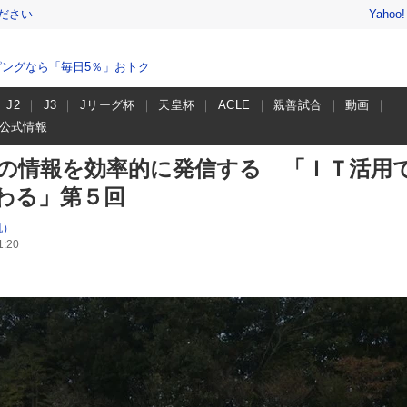
ださい
Yahoo
ングなら「毎日5％」おトク
J2
J3
Jリーグ杯
天皇杯
ACLE
親善試合
動画
公式情報
ラブの情報を効率的に発信する 「ＩＴ活用
わる」第５回
帆）
:20