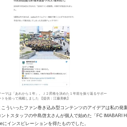
テーマは「あれから１年」。Ｊ２昇格を決めた１年前を振り返るサポー
ートを拾って掲載しました 【提供：江藤美帆】
こういったファン巻き込み型コンテンツのアイデアは私の発
トスタッフの中島啓太さんが個人で始めた「FC IMABARI H
noteにインスピレーションを得たものでした。