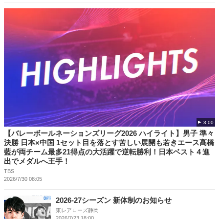
3:00
【バレーボールネーションズリーグ2026 ハイライト】男子 準々
決勝 日本×中国 1セット目を落とす苦しい展開も若きエース髙橋
藍が両チーム最多21得点の大活躍で逆転勝利！日本ベスト４進
出でメダルへ王手！
TBS
2026/7/30 08:05
2026-27シーズン 新体制のお知らせ
東レアローズ静岡
2026/7/23 18:00