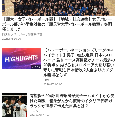
【順大・女子バレーボール部】【地域・社会連携】女子バレー
ボール部が小学生対象の「順天堂大学バレーボール教室」を開
催しました
順天堂大学スポーツ健康科学部
2026/8/5 10:00
【バレーボールネーションズリーグ2026
ハイライト】男子 3位決定戦 日本×スロ
ベニア 若きエース髙橋藍がチーム最多の
20得点をあげるもスロベニアの粘り強い
3:09
守りに苦戦し日本惜敗 2大会ぶりのメダ
ル獲得ならず
TBS
2026/8/3 08:05
有望株の20歳･川野琢磨が元チームメイトから受
けた刺激 精巣がんから復帰のイタリア代表ガ
ラッシが世界に伝えた言葉とは？
田中夕子
2026/7/31 10:40