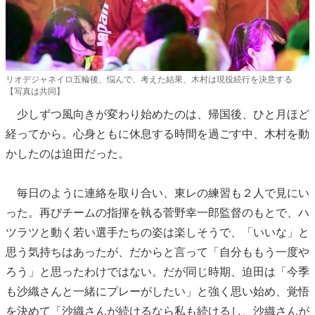
リオデジャネイロ五輪後、悩んで、考えた結果、木村は現役続行を決意する
【写真は共同】
少しずつ風向きが変わり始めたのは、帰国後、ひと月ほど
経ってから。心身ともに休息する時間を過ごす中、木村を動
かしたのは迫田だった。
毎日のように連絡を取り合い、東レの練習も２人で見にい
った。再びチームの指揮を執る菅野幸一郎監督のもとで、ハ
ツラツと動く若い選手たちの姿は楽しそうで、「いいな」と
思う気持ちはあったが、だからと言って「自分ももう一度や
ろう」と思ったわけではない。だが同じ時期、迫田は「今季
も沙織さんと一緒にプレーがしたい」と強く思い始め、覚悟
を決めて「沙織さんが続けるなら私も続けるし、沙織さんが