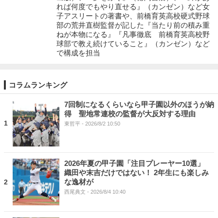
れば何度でもやり直せる』（カンゼン）など女
子アスリートの著書や、前橋育英高校硬式野球
部の荒井直樹監督が記した『当たり前の積み重
ねが本物になる』『凡事徹底 前橋育英高校野
球部で教え続けていること』（カンゼン）など
で構成を担当
コラムランキング
7回制になるくらいなら甲子園以外のほうが納
得 聖地常連校の監督が大反対する理由
1
東哲平
- 2026/8/2 10:50
2026年夏の甲子園「注目プレーヤー10選」
織田や末吉だけではない！ 2年生にも楽しみ
な逸材が
2
西尾典文
- 2026/8/4 10:40