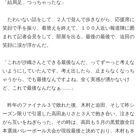
「結局足、つっちゃったな」
たわいない話をして、２人で並んで歩きながら、応援席に
笑顔で手を振り、着替えを終えて、１００人近い報道陣に囲
まれて記者会見をして、部屋を出る。最後の最後で、迫田の
笑顔に涙が浮かんだ。
「これが沙織さんとできる最後なんだ、ってずーっと考えな
いようにしていたんです。考え出したら、止まらなくなっち
ゃうから。でも最後なんですよね。全く実感が湧かないけ
ど、これで最後なんだなぁ……」
昨年のファイナル３で敗れた後、木村と迫田、そして昨シ
ーズン限りで引退した高田ありさと３人で抱き合い、泣きな
がら互いをねぎらった。その時は、高田も５月の黒鷲旗全日
本選抜バレーボール大会が現役最後と決めており、木村も８