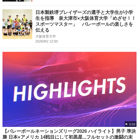
日本製鉄堺ブレイザーズの選手と大学生が小学
生を指導 泉大津市×大阪体育大学「めざせ！！
スポーツマスター」 バレーボールの楽しさを
伝える
大阪体育大学
2026/8/2 12:00
3:02
【バレーボールネーションズリーグ2026 ハイライト】男子 準決
勝 日本×アメリカ 14戦目にして初黒星...フルセットの激闘の末