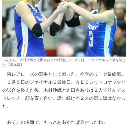
（左から）木村沙織と迫田さおりの特別なシーズンは、ファイナル６で幕を閉じ
た 【坂本清】
東レアローズの選手として戦った、今季のリーグ最終戦。
３月５日のファイナル６最終日、ＮＥＣレッドロケッツと
の試合を終えた後、木村沙織と迫田さおりは２人で並んでス
トレッチ。顔を寄せ合い、話し続ける２人の顔に涙はなかっ
た。
「あそこの場面で、もっとああすれば良かったね」