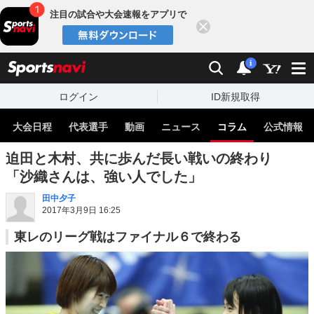
注目の試合や大会速報をアプリで
閉じる
sports
検索
通知
i
ログイン
ID新規取得
大会日程
代表選手
動画
ニュース
コラム
公式情報
迫田と木村、共に歩んだ長い戦いの終わり
「沙織さんは、強い人でした」
田中夕子
2017年3月9日 16:25
東レのリーグ戦はファイナル６で終わる