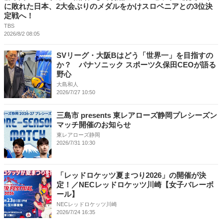
に敗れた日本、2大会ぶりのメダルをかけスロベニアとの3位決
定戦へ！
TBS
2026/8/2 08:05
SVリーグ・大阪Bはどう「世界一」を目指すの
か？ パナソニック スポーツ久保田CEOが語る
野心
大島和人
2026/7/27 10:50
三島市 presents 東レアローズ静岡プレシーズン
マッチ開催のお知らせ
東レアローズ静岡
2026/7/31 10:30
「レッドロケッツ夏まつり2026」の開催が決
定！／NECレッドロケッツ川崎【女子バレーボ
ール】
NECレッドロケッツ川崎
2026/7/24 16:35