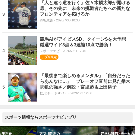
「人と違う道を行く」佐々木麟太郎が開ける
扉、その先に 未来の挑戦者たちへの新たな
フロンティアを拓けるか
3
丹羽政善
- 2026/7/30 10:30
競馬AIがアイビスSD、クイーンSを大予想
厳選ワイド3点＆3連複10点で勝負！
4
スポーツナビ
- 2026/7/31 17:40
「最後まで楽しめるメンタル」「自分だった
らあんなに…」 プレーオフ直前に見た桑木
志帆の強さ／解説・宮里藍＆上田桃子
5
桂川洋一（GDO）
- 2026/8/3 12:00
スポーツ情報ならスポーツナビアプリ