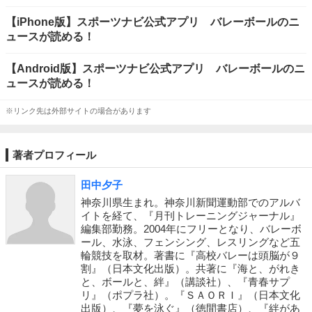
【iPhone版】スポーツナビ公式アプリ バレーボールのニ
ュースが読める！
【Android版】スポーツナビ公式アプリ バレーボールのニ
ュースが読める！
※リンク先は外部サイトの場合があります
著者プロフィール
田中夕子
神奈川県生まれ。神奈川新聞運動部でのアルバ
イトを経て、『月刊トレーニングジャーナル』
編集部勤務。2004年にフリーとなり、バレーボ
ール、水泳、フェンシング、レスリングなど五
輪競技を取材。著書に『高校バレーは頭脳が９
割』（日本文化出版）。共著に『海と、がれき
と、ボールと、絆』（講談社）、『青春サプ
リ』（ポプラ社）。『ＳＡＯＲＩ』（日本文化
出版）、『夢を泳ぐ』（徳間書店）、『絆があ