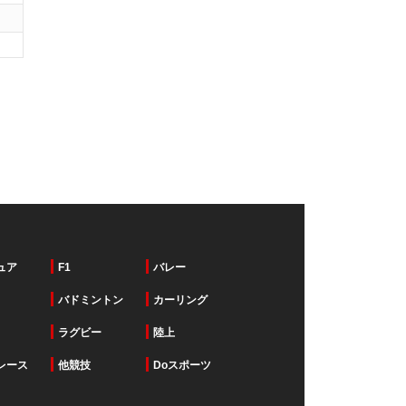
ュア
F1
バレー
バドミントン
カーリング
ラグビー
陸上
レース
他競技
Doスポーツ