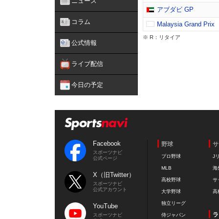
ニュース
アブダビ GP
コラム
Malaysia Grand Prix
※ R：リタイア
公式情報
ライブ配信
今日の予定
Facebook
野球
サ
スポーツナビ
プロ野球
J
公式ページ
MLB
海
X（旧Twitter）
高校野球
サ
スポーツナビ
公式アカウント
大学野球
高
独立リーグ
YouTube
ラ
スポーツナビ
侍ジャパン