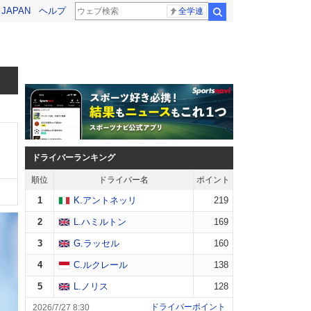
! JAPAN
ヘルプ
全学連
検索
ドライバーランキング
順位
ドライバー名
ポイント
1
K.アントネッリ
219
2
L.ハミルトン
169
3
G.ラッセル
160
4
C.ルクレール
138
5
L.ノリス
128
ドライバーポイント
2026/7/27 8:30