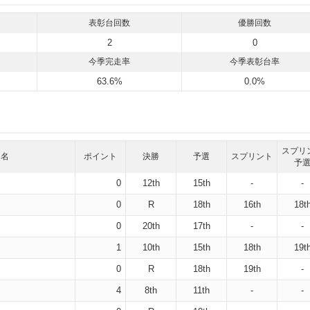
入賞を重ねると、チーム事情によりシーズン後半から早くもレッドブルへの
ねたこの抜擢に対し好走で応え、同年にはルーキー・オブ・ザ・イヤーを受
表彰台回数
優勝回数
2
0
ルから参戦したが、チームの高い要求を満たすことができず、翌21年はリザー
今季完走率
今季表彰台率
からはウィリアムズの正ドライバーとしてF1の舞台に復帰した。

63.6%
0.0%
ンで奮闘を見せたものの、自身のミスも重なりリタイアが多く、わずか12ポイ
年は4度の5位入賞を記録するなど安定した走りを見せ、ランキング8位。自身
した。

スプリ
ス・サインツの得点を上回ったものの、その差はわずか9ポイントと実力は拮
リ名
ポイント
決勝
予選
スプリント
予
切磋琢磨することで、チーム全体をさらなる高みへと押し上げることが期待
0
12th
15th
-
-
0
R
18th
16th
18t
0
20th
17th
-
-
1
10th
15th
18th
19t
0
R
18th
19th
-
4
8th
11th
-
-