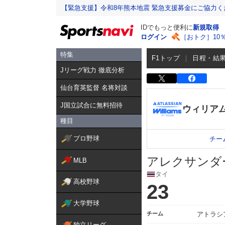
【緊急支援】令和8年熊本地震 緊急支援募金にご協力く
IDでもっと便利に
新規取得
ログイン
［おトク］10
特集
F1トップ
日程・結
Jリーグ戦力 徹底分析
仙台育英監督 名将対談
J国立試合に無料招待
ウィリア
種目
プロ野球
チー
アレクサンダ
MLB
タイ
高校野球
23
大学野球
チーム
アトラシ
独立リーグ