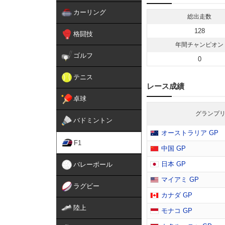
デビュー1年目から順調に
カーリング
が決定。翌年のテストも兼
総出走数
た。

128
格闘技
20年も継続してレッドブ
年間チャンピオン
ライバーへと降格。22年
ゴルフ
0
24年は競争力の劣るマシ
テニス
の獲得に終わったが、25
レース成績
価を再び高めることに成功
卓球
25年から加入したカルロ
グランプ
ている。今季もサインツと
バドミントン
る。
オーストラリア GP
F1
中国 GP
日本 GP
バレーボール
マイアミ GP
ラグビー
カナダ GP
陸上
モナコ GP