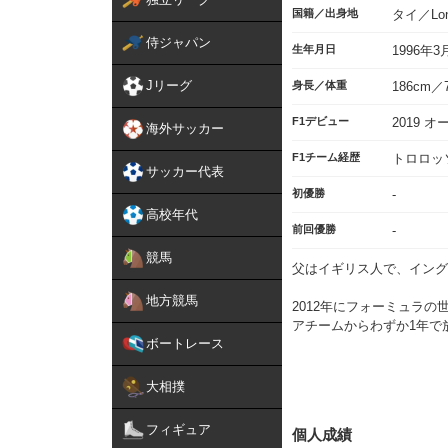
国籍／出身地
タイ／Lon
侍ジャパン
生年月日
1996年3
Jリーグ
身長／体重
186cm／7
F1デビュー
2019 
海外サッカー
F1チーム経歴
トロロッソ
サッカー代表
初優勝
-
高校年代
前回優勝
-
競馬
父はイギリス人で、イング
地方競馬
2012年にフォーミュラ
アチームからわずか1年で
ボートレース
しかし、翌年以降は徐々に成
年にはランキング3位に食
大相撲
ドブルが、かつてジュニア
アチームという位置づけの
フィギュア
個人成績