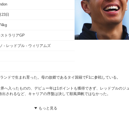
don
月23日
4kg
オーストラリアGP
 - レッドブル - ウィリアムズ
ランドで生まれ育った。母の故郷であるタイ国籍でF1に参戦している。

の世界へ入ったものの、デビュー年は1ポイントも獲得できず、レッドブルのジ
放出されるなど、キャリアの序盤は決して順風満帆ではなかった。

績を伸ばし、15年にF3へ参戦、17年にはF2へとステップアップを果たす。
い込み、注目を集める存在となった。ここで、ドライバー選定に動いていた
チームに所属していたアルボンに白羽の矢を立て、19年からレッドブルのジ
トロロッソでのF1デビューが決定する。
