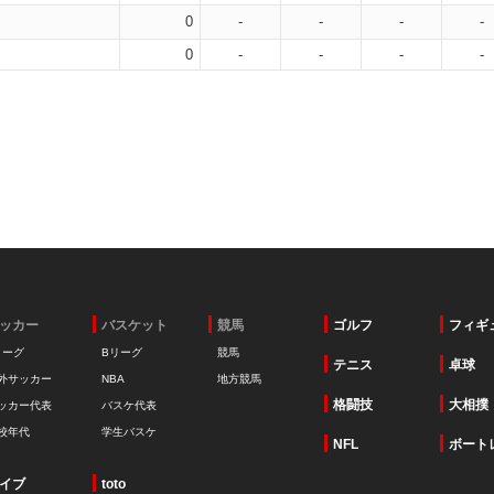
0
-
-
-
-
0
-
-
-
-
ッカー
バスケット
競馬
ゴルフ
フィギ
リーグ
Bリーグ
競馬
テニス
卓球
外サッカー
NBA
地方競馬
格闘技
大相撲
ッカー代表
バスケ代表
校年代
学生バスケ
NFL
ボート
イブ
toto