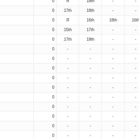
0
R
18th
-
-
0
17th
18th
-
-
0
R
16th
18th
16t
0
15th
17th
-
-
0
17th
19th
-
-
0
-
-
-
-
0
-
-
-
-
0
-
-
-
-
0
-
-
-
-
0
-
-
-
-
0
-
-
-
-
0
-
-
-
-
0
-
-
-
-
0
-
-
-
-
0
-
-
-
-