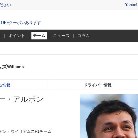
ださい
Yahoo
％OFFクーポンあります
果
ポイント
チーム
ニュース
コラム
ムズ
Williams
ム情報
ドライバー情報
ー・アルボン
アン・ウイリアムズF1チーム