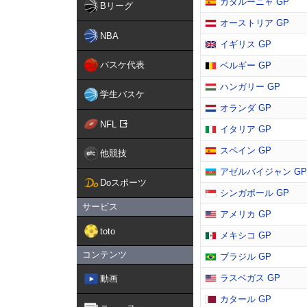
カタルーニャ GP
Bリーグ
オーストリア GP
NBA
イギリス GP
バスケ代表
ベルギー GP
ハンガリー GP
学生バスケ
オランダ GP
NFL
イタリア GP
スペイン GP
他競技
アゼルバイジャン GP
Doスポーツ
シンガポール GP
サービス
アメリカ GP
toto
メキシコ GP
コンテンツ
ブラジル GP
ラスベガス GP
動画
カタール GP