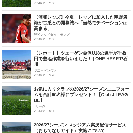
2026/8/6 12:00
【浦和レッズ】今夏、レッズに加入した南野遥
海が古巣との開幕戦へ「当然モチベーションは
高まる」
浦和レッドダイヤモンズ
2026/8/6 12:00
【レポート】ツエーゲン金沢U18の選手が千枚
田で整地作業を行いました！ | ONE HEART!石
川
ツエーゲン金沢
2026/8/5 19:20
お気に入りクラブの2026/27シーズンユニフォー
ムを合計60名様にプレゼント！【Club J.LEAG
UE】
Jリーグ
2026/8/5 18:00
2026/27シーズン スタジアム実況配信サービス
（おもてなしガイド）実施について