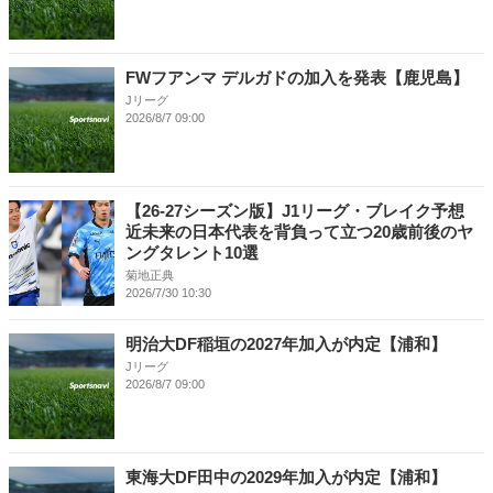
FWフアンマ デルガドの加入を発表【鹿児島】
Jリーグ
2026/8/7 09:00
【26-27シーズン版】J1リーグ・ブレイク予想
近未来の日本代表を背負って立つ20歳前後のヤ
ングタレント10選
菊地正典
2026/7/30 10:30
明治大DF稲垣の2027年加入が内定【浦和】
Jリーグ
2026/8/7 09:00
東海大DF田中の2029年加入が内定【浦和】