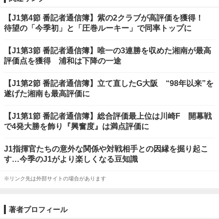
【J1第4節 番記者通信簿】紫の2クラブが高評価を獲得！
待望の「今季初」と「圧巻ルーキー」で同率トップに
【J1第3節 番記者通信簿】唯一の3連勝を収めた湘南が最高
評価点を獲得 浦和は下降の一途
【J1第2節 番記者通信簿】立て直したG大阪 “98年以来”を
遂げた湘南も最高評価に
【J1第1節 番記者通信簿】総合評価最上位は川崎F 開幕戦
で4発大勝を飾り『興奮度』は満点評価に
J1指揮官たちの意外な関係や対戦相手との因縁を掘り起こ
す…今季のJ1がより楽しくなる豆知識
※リンク先は外部サイトの場合があります
著者プロフィール