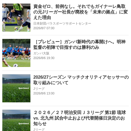
資金ゼロ、前例なし。それでもガイナーレ鳥取
の元Jリーガー社長が廃校を「未来の拠点」に変
えた理由
日本財団パラスポーツサポートセンター
2026/8/7 07:00
［プレビュー］ガンバ新時代の幕開けへ。明神
監督の初陣で目指すのは勝利のみ
ガンバ大阪
2026/8/6 19:30
2026/27シーズン マッチクオリティアセッサーの
取り組みについて
Jリーグ
2026/8/6 13:00
２０２６／２７明治安田Ｊ３リーグ 第1節 琉球
vs. 北九州 試合中止および代替開催日決定のお
知らせ
Jリーグ