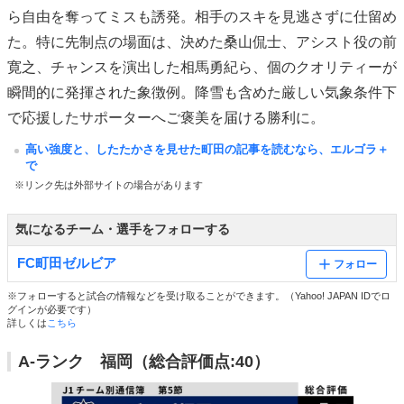
ら自由を奪ってミスも誘発。相手のスキを見逃さずに仕留め
た。特に先制点の場面は、決めた桑山侃士、アシスト役の前
寛之、チャンスを演出した相馬勇紀ら、個のクオリティーが
瞬間的に発揮された象徴例。降雪も含めた厳しい気象条件下
で応援したサポーターへご褒美を届ける勝利に。
高い強度と、したたかさを見せた町田の記事を読むなら、エルゴラ＋
で
※リンク先は外部サイトの場合があります
気になるチーム・選手をフォローする
FC町田ゼルビア
フォロー
※フォローすると試合の情報などを受け取ることができます。（Yahoo! JAPAN IDでロ
グインが必要です）
詳しくは
こちら
A-ランク 福岡（総合評価点:40）