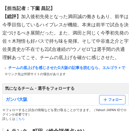
【担当記者：下薗 昌記】
【総評】
加入後初先発となった満田誠の働きもあり、前半は
今季目指しているハイプレスが機能。本来は前半で試合を決
定づけるべき展開だった。また、満田と同じく今季初先発の
佐々木翔悟も好パスで持ち味を発揮。そして中谷進之介と宇
佐美貴史が不在でも2試合連続の“ウノゼロ”は選手間の共通
理解あってこそ。チームの底上げを確かに感じさせた。
チームの底上げを感じさせたG大阪の記事を読むなら、エルゴラ＋で
※リンク先は外部サイトの場合があります
気になるチーム・選手をフォローする
ガンバ大阪
フォロー
※フォローすると試合の情報などを受け取ることができます。（Yahoo! JAPAN IDでロ
グインが必要です）
詳しくは
こちら