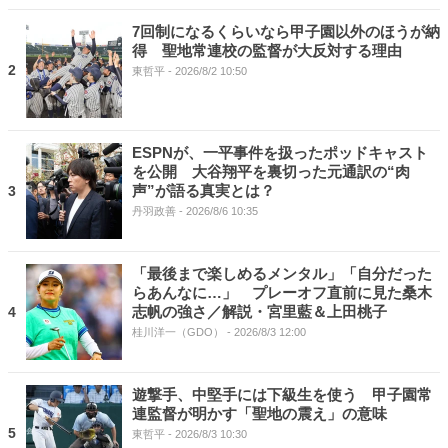
7回制になるくらいなら甲子園以外のほうが納
得 聖地常連校の監督が大反対する理由
2
東哲平
- 2026/8/2 10:50
ESPNが、一平事件を扱ったポッドキャスト
を公開 大谷翔平を裏切った元通訳の“肉
声”が語る真実とは？
3
丹羽政善
- 2026/8/6 10:35
「最後まで楽しめるメンタル」「自分だった
らあんなに…」 プレーオフ直前に見た桑木
志帆の強さ／解説・宮里藍＆上田桃子
4
桂川洋一（GDO）
- 2026/8/3 12:00
遊撃手、中堅手には下級生を使う 甲子園常
連監督が明かす「聖地の震え」の意味
5
東哲平
- 2026/8/3 10:30