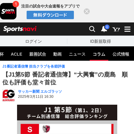
注目の試合や大会速報をアプリで
閉じる
sports
検索
通知
i
ログイン
ID新規取得
杯
ACLE
親善試合
動画
ニュース
コラム
公式情報
J1番記者通信簿 担当クラブを各節評価
【J1第5節 番記者通信簿】“大興奮”の鹿島 順
位も評価も堂々首位
サッカー新聞 エルゴラッソ
2025年3月11日 16:30