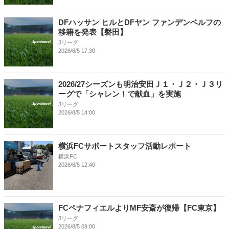
DFハッサン ヒルとDFヤン ファンデンベルフの
移籍を発表【磐田】
Jリーグ
2026/8/5 17:30
2026/27シーズンも明治安田Ｊ１・Ｊ２・Ｊ３リ
ーグで「シャレン！で献血」を実施
Jリーグ
2026/8/5 14:00
横浜FCサポートスタッフ活動レポート
横浜FC
2026/8/5 12:40
FCペナフィエルよりMF安斎が復帰【FC東京】
Jリーグ
2026/8/5 09:00