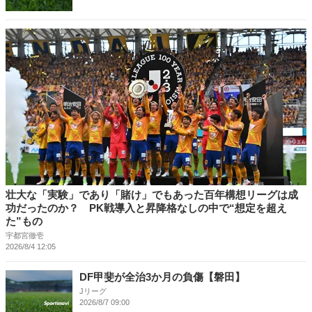
壮大な「実験」であり「賭け」でもあった百年構想リーグは成
功だったのか？ PK戦導入と昇降格なしの中で“想定を超え
た”もの
宇都宮徹壱
2026/8/4 12:05
DF甲斐が全治3か月の負傷【磐田】
Jリーグ
2026/8/7 09:00