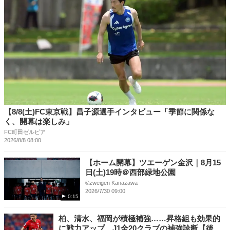
【8/8(土)FC東京戦】昌子源選手インタビュー「季節に関係な
く、開幕は楽しみ」
FC町田ゼルビア
2026/8/8 08:00
【ホーム開幕】ツエーゲン金沢｜8月15
日(土)19時＠西部緑地公園
©︎zweigen Kanazawa
2026/7/30 09:00
0:15
柏、清水、福岡が積極補強……昇格組も効果的
に戦力アップ J1全20クラブの補強診断【後