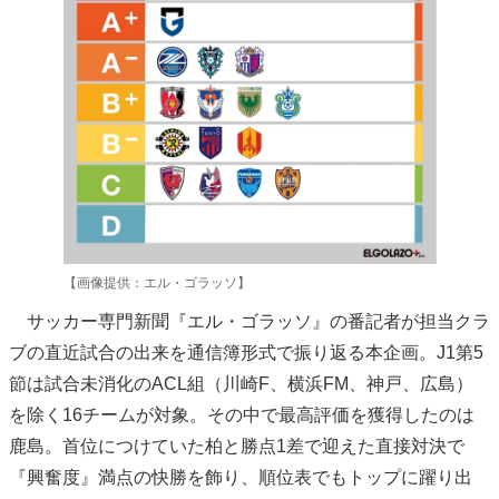
【画像提供：エル・ゴラッソ】
サッカー専門新聞『エル・ゴラッソ』の番記者が担当クラ
ブの直近試合の出来を通信簿形式で振り返る本企画。J1第5
節は試合未消化のACL組（川崎F、横浜FM、神戸、広島）
を除く16チームが対象。その中で最高評価を獲得したのは
鹿島。首位につけていた柏と勝点1差で迎えた直接対決で
『興奮度』満点の快勝を飾り、順位表でもトップに躍り出