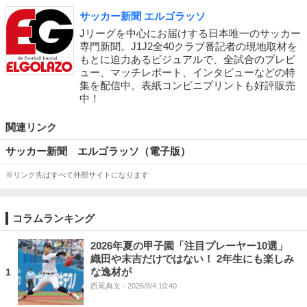
サッカー新聞 エルゴラッソ
Jリーグを中心にお届けする日本唯一のサッカー
専門新聞。J1J2全40クラブ番記者の現地取材を
もとに迫力あるビジュアルで、全試合のプレビ
ュー、マッチレポート、インタビューなどの特
集を配信中。表紙コンビニプリントも好評販売
中！
関連リンク
サッカー新聞 エルゴラッソ（電子版）
※リンク先はすべて外部サイトになります
コラムランキング
2026年夏の甲子園「注目プレーヤー10選」
織田や末吉だけではない！ 2年生にも楽しみ
な逸材が
1
西尾典文
- 2026/8/4 10:40