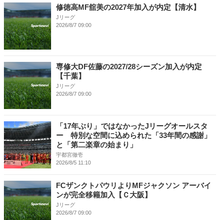
修徳高MF舘美の2027年加入が内定【清水】
Jリーグ
2026/8/7 09:00
専修大DF佐藤の2027/28シーズン加入が内定
【千葉】
Jリーグ
2026/8/7 09:00
「17年ぶり」ではなかったJリーグオールスタ
ー 特別な空間に込められた「33年間の感謝」
と「第二楽章の始まり」
宇都宮徹壱
2026/8/5 11:10
FCザンクトパウリよりMFジャクソン アーバイ
ンが完全移籍加入【Ｃ大阪】
Jリーグ
2026/8/7 09:00