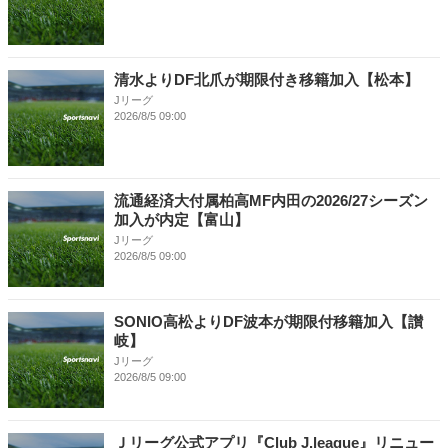
清水よりDF北爪が期限付き移籍加入【松本】
Jリーグ
2026/8/5 09:00
流通経済大付属柏高MF内田の2026/27シーズン
加入が内定【富山】
Jリーグ
2026/8/5 09:00
SONIO高松よりDF波本が期限付移籍加入【讃
岐】
Jリーグ
2026/8/5 09:00
Ｊリーグ公式アプリ『Club J.league』リニュー