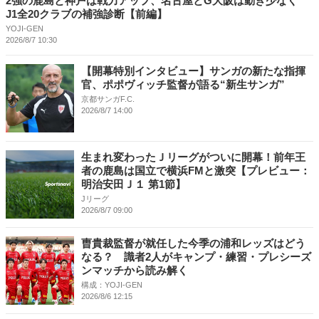
2強の鹿島と神戸は戦力アップ、名古屋とG大阪は動き少なく
J1全20クラブの補強診断【前編】
YOJI-GEN
2026/8/7 10:30
【開幕特別インタビュー】サンガの新たな指揮
官、ポポヴィッチ監督が語る“新生サンガ”
京都サンガF.C.
2026/8/7 14:00
生まれ変わったＪリーグがついに開幕！前年王
者の鹿島は国立で横浜FMと激突【プレビュー：
明治安田Ｊ１ 第1節】
Jリーグ
2026/8/7 09:00
曺貴裁監督が就任した今季の浦和レッズはどう
なる？ 識者2人がキャンプ・練習・プレシーズ
ンマッチから読み解く
構成：YOJI-GEN
2026/8/6 12:15