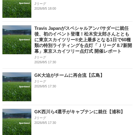
Jリーグ
2026/8/5 18:00
Travis Japanがスペシャルアンバサダーに就任
後、初のイベント登壇！松木安太郎さんととも
に東京スカイツリー®史上最多となる1日で60種
類の特別ライティングを点灯「Ｊリーグ 8.7新開
幕」東京スカイツリー点灯式 開催レポート
Jリーグ
2026/8/5 17:30
GK大迫がチームに再合流【広島】
Jリーグ
2026/8/5 17:30
GK西川ら4選手がキャプテンに就任【浦和】
Jリーグ
2026/8/5 17:30