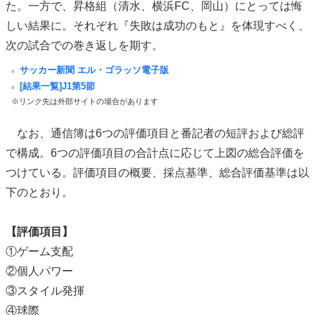
た。一方で、昇格組（清水、横浜FC、岡山）にとっては悔
しい結果に。それぞれ『失敗は成功のもと』を体現すべく、
次の試合での巻き返しを期す。
サッカー新聞 エル・ゴラッソ電子版
[結果一覧]J1第5節
※リンク先は外部サイトの場合があります
なお、通信簿は6つの評価項目と番記者の短評および総評
で構成。6つの評価項目の合計点に応じて上図の総合評価を
つけている。評価項目の概要、採点基準、総合評価基準は以
下のとおり。
【評価項目】
①ゲーム支配
②個人パワー
③スタイル発揮
④球際