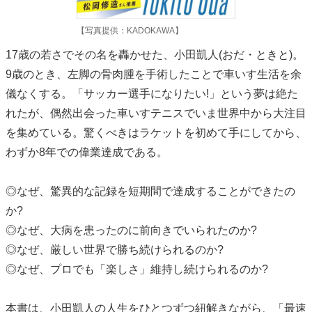
【写真提供：KADOKAWA】
17歳の若さでその名を轟かせた、小田凱人(おだ・ときと)。
9歳のとき、左脚の骨肉腫を手術したことで車いす生活を余
儀なくする。「サッカー選手になりたい!」という夢は絶た
れたが、偶然出会った車いすテニスでいま世界中から大注目
を集めている。驚くべきはラケットを初めて手にしてから、
わずか8年での偉業達成である。
◎なぜ、驚異的な記録を短期間で達成することができたの
か?
◎なぜ、大病を患ったのに前向きでいられたのか?
◎なぜ、厳しい世界で勝ち続けられるのか?
◎なぜ、プロでも「楽しさ」維持し続けられるのか?
本書は、小田凱人の人生をひとつずつ紐解きながら、「最速