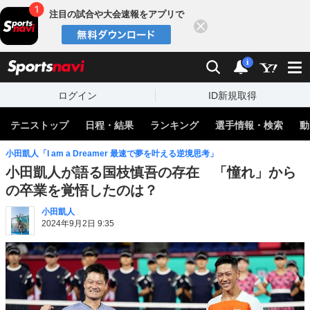
注目の試合や大会速報をアプリで
閉じる
sports
検索
通知
i
ログイン
ID新規取得
テニストップ
日程・結果
ランキング
選手情報・検索
動
小田凱人「I am a Dreamer 最速で夢を叶える逆境思考」
小田凱人が語る国枝慎吾の存在 「憧れ」から
の卒業を覚悟したのは？
小田凱人
2024年9月2日 9:35