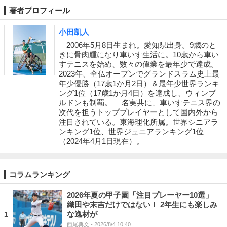
著者プロフィール
小田凱人
2006年5月8日生まれ。愛知県出身。9歳のと
きに骨肉腫になり車いす生活に。10歳から車い
すテニスを始め、数々の偉業を最年少で達成。
2023年、全仏オープンでグランドスラム史上最
年少優勝（17歳1か月2日）＆最年少世界ランキ
ング1位（17歳1か月4日）を達成し、ウィンブ
ルドンも制覇。 名実共に、車いすテニス界の
次代を担うトッププレイヤーとして国内外から
注目されている。東海理化所属。世界シニアラ
ンキング1位、世界ジュニアランキング1位
（2024年4月1日現在）。
コラムランキング
2026年夏の甲子園「注目プレーヤー10選」
織田や末吉だけではない！ 2年生にも楽しみ
な逸材が
1
西尾典文
- 2026/8/4 10:40