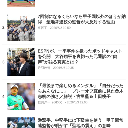
7回制になるくらいなら甲子園以外のほうが納
得 聖地常連校の監督が大反対する理由
2
東哲平
- 2026/8/2 10:50
ESPNが、一平事件を扱ったポッドキャスト
を公開 大谷翔平を裏切った元通訳の“肉
声”が語る真実とは？
3
丹羽政善
- 2026/8/6 10:35
「最後まで楽しめるメンタル」「自分だった
らあんなに…」 プレーオフ直前に見た桑木
志帆の強さ／解説・宮里藍＆上田桃子
4
桂川洋一（GDO）
- 2026/8/3 12:00
遊撃手、中堅手には下級生を使う 甲子園常
連監督が明かす「聖地の震え」の意味