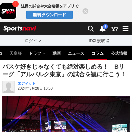
注目の試合や大会速報をアプリで
閉じる
sports
検索
通知
i
ログイン
ID新規取得
3
天皇杯
ドラフト
動画
ニュース
コラム
公式情報
バスケ好きじゃなくても絶対楽しめる！ Bリ
ーグ「アルバルク東京」の試合を観に行こう！
エディット
2024年3月28日 16:50