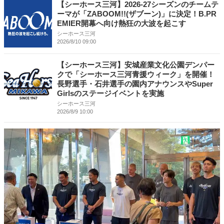
【シーホース三河】2026-27シーズンのチームテ
ーマが「ZABOOM!!(ザブーン)」に決定！B.PR
EMIER開幕へ向け熱狂の大波を起こす
シーホース三河
2026/8/10 09:00
【シーホース三河】安城産業文化公園デンパー
クで「シーホース三河青援ウィーク」を開催！
長野選手・石井選手の園内アナウンスやSuper
Girlsのステージイベントを実施
シーホース三河
2026/8/9 10:00