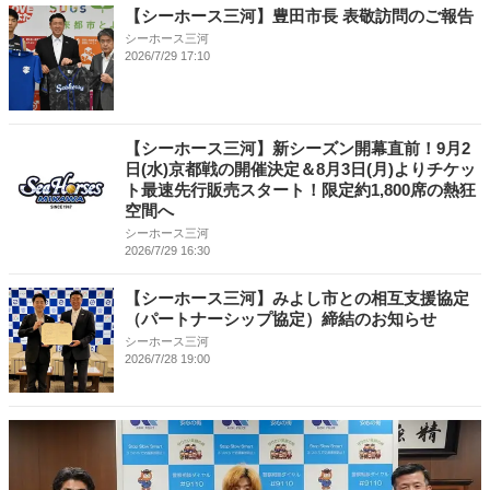
【シーホース三河】豊田市長 表敬訪問のご報告
シーホース三河
2026/7/29 17:10
【シーホース三河】新シーズン開幕直前！9月2
日(水)京都戦の開催決定＆8月3日(月)よりチケッ
ト最速先行販売スタート！限定約1,800席の熱狂
空間へ
シーホース三河
2026/7/29 16:30
【シーホース三河】みよし市との相互支援協定
（パートナーシップ協定）締結のお知らせ
シーホース三河
2026/7/28 19:00