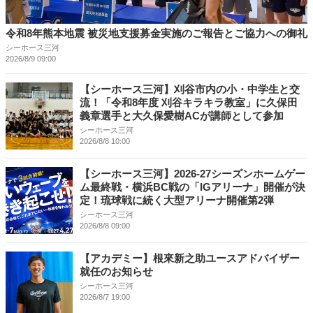
令和8年熊本地震 被災地支援募金実施のご報告とご協力への御礼
シーホース三河
2026/8/9 09:00
【シーホース三河】刈谷市内の小・中学生と交
流！「令和8年度 刈谷キラキラ教室」に久保田
義章選手と大久保愛樹ACが講師として参加
シーホース三河
2026/8/8 10:00
【シーホース三河】2026-27シーズンホームゲー
ム最終戦・横浜BC戦の「IGアリーナ」開催が決
定！琉球戦に続く大型アリーナ開催第2弾
シーホース三河
2026/8/8 09:00
【アカデミー】根來新之助ユースアドバイザー
就任のお知らせ
シーホース三河
2026/8/7 19:00