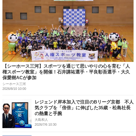
【シーホース三河】スポーツを通じて思いやりの心を育む「人
権スポーツ教室」を開催！石井講祐選手・平良彰吾選手・大久
保愛樹ACが参加
シーホース三河
2026/8/10 10:00
レジェンド岸本加入で注目のBリーグ京都 不人
気クラブを「倍倍」に伸ばした35歳・松島社長
の熱量と手腕
大島和人
2026/7/6 10:30