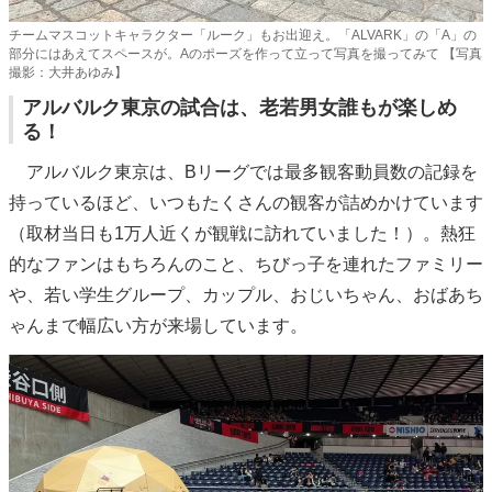
チームマスコットキャラクター「ルーク」もお出迎え。「ALVARK」の「A」の
部分にはあえてスペースが。Aのポーズを作って立って写真を撮ってみて 【写真
撮影：大井あゆみ】
アルバルク東京の試合は、老若男女誰もが楽しめ
る！
アルバルク東京は、Bリーグでは最多観客動員数の記録を
持っているほど、いつもたくさんの観客が詰めかけています
（取材当日も1万人近くが観戦に訪れていました！）。熱狂
的なファンはもちろんのこと、ちびっ子を連れたファミリー
や、若い学生グループ、カップル、おじいちゃん、おばあち
ゃんまで幅広い方が来場しています。