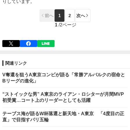
りしています。
前へ
1
2
次へ
1
/
2ページ
関連リンク
V奪還を狙うA東京コンビが語る「常勝アルバルクの宿命と
Bリーグの進化」
“ストイックな男” A東京のライアン・ロシターが月間MVP
初受賞…コート上のリーダーとしても活躍
テーブス海が語るW杯落選と新天地・A東京 「4度目の正
直」で目指すパリ五輪