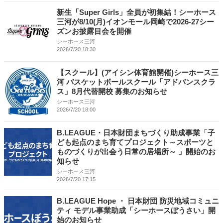
新生「Super Girls」全員が初集結！シーホース
三河が8/10(月)イオンモール岡崎で2026-27シー
ズンお披露目会を開催
シーホース三河
2026/7/20 18:30
【スクール】(アイシン体育館開催)シーホース三
河 バスケットボールスクール「アドバンスクラ
ス」8月代替開校 募集のお知らせ
シーホース三河
2026/7/20 18:00
B.LEAGUE・日本財団まちづくり助成事業「子
ども起点のまち育てプロジェクト～スポーツと
ものづくりが出会う日常の居場所～ 」開始のお
知らせ
シーホース三河
2026/7/20 17:15
B.LEAGUE Hope ・ 日本財団 防災地域コミュニ
ティ モデル事業助成「シーホースぼうさい」開
始のお知らせ