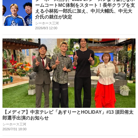
ームコートMC体制をスタート！長年クラブを支
える小林拓一郎氏に加え、中川大輔氏、中元大
介氏の就任が決定
シーホース三河
2026/8/3 12:00
【メディア】中京テレビ「あすりーとHOLIDAY」#13 須田侑太
郎選手出演のお知らせ
シーホース三河
2026/7/31 18:00