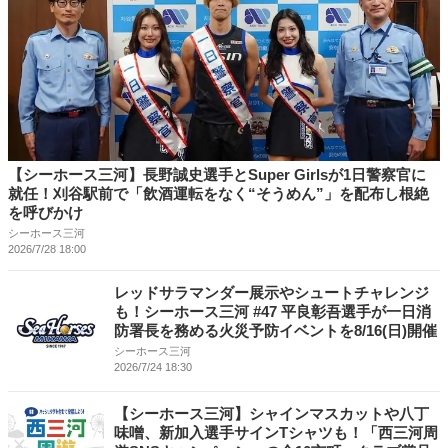
【シーホース三河】長野誠史選手とSuper Girlsが1日警察官に
就任！刈谷駅前で「飲酒運転をなく“そうめん”」を配布し根絶
を呼びかけ
シーホース三河
2026/7/28 18:00
レッドサラマンダー展示やシュートチャレンジ
も！シーホース三河 #47 平良彰吾選手が一日消
防署長を務める火災予防イベントを8/16(日)開催
シーホース三河
2026/7/24 18:30
【シーホース三河】シャインマスカットや八丁
味噌、新加入選手サインTシャツも！「西三河周