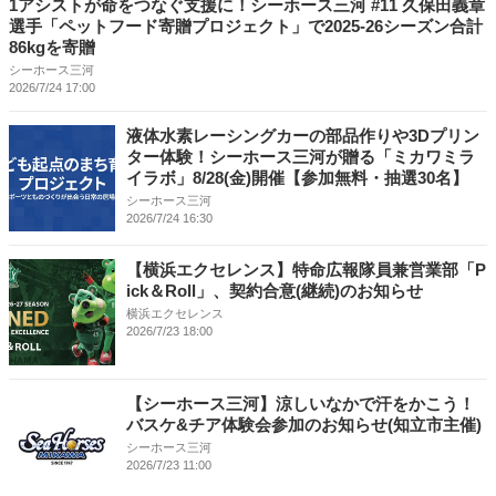
1アシストが命をつなぐ支援に！シーホース三河 #11 久保田義章
選手「ペットフード寄贈プロジェクト」で2025-26シーズン合計
86kgを寄贈
シーホース三河
2026/7/24 17:00
液体水素レーシングカーの部品作りや3Dプリン
ター体験！シーホース三河が贈る「ミカワミラ
イラボ」8/28(金)開催【参加無料・抽選30名】
シーホース三河
2026/7/24 16:30
【横浜エクセレンス】特命広報隊員兼営業部「P
ick＆Roll」、契約合意(継続)のお知らせ
横浜エクセレンス
2026/7/23 18:00
【シーホース三河】涼しいなかで汗をかこう！
バスケ&チア体験会参加のお知らせ(知立市主催)
シーホース三河
2026/7/23 11:00