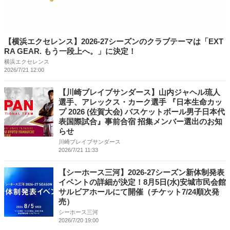
【横浜エクセレンス】2026-27シーズンのクラブテーマは「EXT
RA GEAR. もう一段上へ。」に決定！
横浜エクセレンス
2026/7/21 12:00
【川崎ブレイブサンダース】山内ジャヘル琉人
選手、アレックス・カーク選手 『日本生命カッ
プ 2026 (佐賀大会) バスケットボール男子日本代
表国際試合』事前合宿 招集メンバー選出のお知
らせ
川崎ブレイブサンダース
2026/7/21 11:33
【シーホース三河】2026-27シーズン新体制発表
イベントの詳細が決定！8月5日(水)安城市民会館
サルビアホールにて開催（チケット7/24順次発
売）
シーホース三河
2026/7/20 19:00