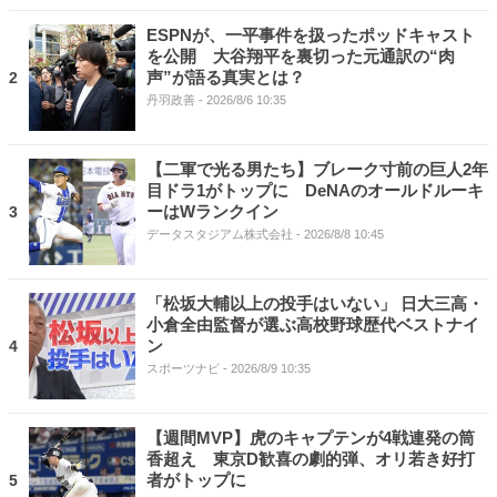
ESPNが、一平事件を扱ったポッドキャスト
を公開 大谷翔平を裏切った元通訳の“肉
声”が語る真実とは？
2
丹羽政善
- 2026/8/6 10:35
【二軍で光る男たち】ブレーク寸前の巨人2年
目ドラ1がトップに DeNAのオールドルーキ
ーはWランクイン
3
データスタジアム株式会社
- 2026/8/8 10:45
「松坂大輔以上の投手はいない」 日大三高・
小倉全由監督が選ぶ高校野球歴代ベストナイ
ン
4
スポーツナビ
- 2026/8/9 10:35
【週間MVP】虎のキャプテンが4戦連発の筒
香超え 東京D歓喜の劇的弾、オリ若き好打
者がトップに
5