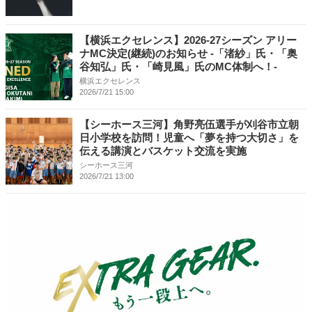
【横浜エクセレンス】2026-27シーズン アリー
ナMC決定(継続)のお知らせ -「渚紗」氏・「奥
谷知弘」氏・「崎見風」氏のMC体制へ！-
横浜エクセレンス
2026/7/21 15:00
【シーホース三河】角野亮伍選手が刈谷市立朝
日小学校を訪問！児童へ「夢を持つ大切さ」を
伝える講演とバスケット交流を実施
シーホース三河
2026/7/21 13:00