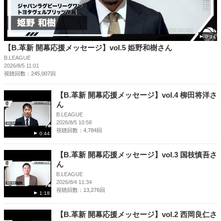
0:44
【B.革新 開幕応援メッセージ】vol.5 姫野和樹さん
B.LEAGUE
2026/8/5 11:01
視聴回数：245,007回
【B.革新 開幕応援メッセージ】vol.4 柳田将洋さ
ん
B.LEAGUE
2026/8/5 10:58
視聴回数：4,784回
0:44
【B.革新 開幕応援メッセージ】vol.3 国枝慎吾さ
ん
B.LEAGUE
2026/8/4 11:34
視聴回数：13,276回
1:18
【B.革新 開幕応援メッセージ】vol.2 西岡良仁さ