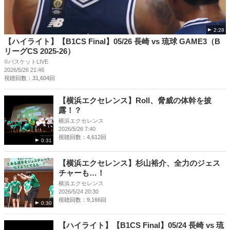
2:28
【ハイライト】【B1CS Final】05/26 長崎 vs 琉球 GAME3（B
リーグCS 2025-26）
©バスケットLIVE
2026/5/26 21:46
視聴回数：31,604回
【横浜エクセレンス】Roll、脅威の体幹を披
露！？
横浜エクセレンス
2026/5/26 7:40
視聴回数：4,612回
0:31
【横浜エクセレンス】杉山裕介、全力のジェス
チャーも…！
横浜エクセレンス
2026/5/24 20:30
視聴回数：9,166回
0:30
【ハイライト】【B1CS Final】05/24 長崎 vs 琉