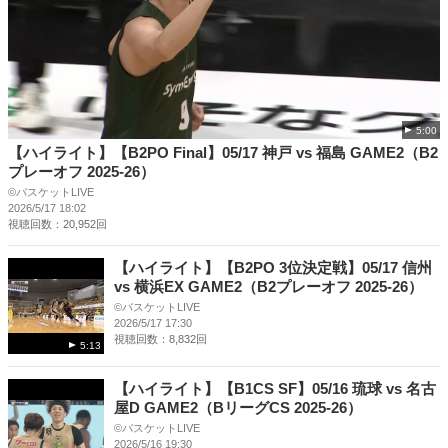
5:00
【ハイライト】【B2PO Final】05/17 神戸 vs 福島 GAME2（B2
プレーオフ 2025-26）
©バスケットLIVE
2026/5/17 18:02
視聴回数：20,952回
【ハイライト】【B2PO 3位決定戦】05/17 信州
vs 横浜EX GAME2（B2プレーオフ 2025-26）
©バスケットLIVE
2026/5/17 17:30
視聴回数：8,832回
5:13
【ハイライト】【B1CS SF】05/16 琉球 vs 名古
屋D GAME2（BリーグCS 2025-26）
©バスケットLIVE
2026/5/16 19:30