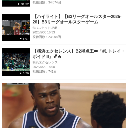
視聴回数：34,874回
31:32
【ハイライト】【B3リーグオールスター2025-
26】B3リーグオールスターゲーム
©バスケットLIVE
2026/5/30 16:33
視聴回数：23,904回
5:07
【横浜エクセレンス】B2得点王👑「#1 トレイ・
ボイドIII」🏀🔥
横浜エクセレンス
2026/5/29 18:00
視聴回数：741回
0:59