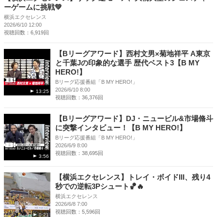
ーゲームに挑戦💚
横浜エクセレンス
2026/6/10 12:00
視聴回数：6,919回
【Bリーグアワード】西村文男×菊地祥平 A東京
と千葉Jの印象的な選手 歴代ベスト3【B MY
HERO!】
Bリーグ応援番組「B MY HERO!」
2026/6/10 8:00
13:25
視聴回数：36,376回
【Bリーグアワード】DJ・ニュービル&市場脩斗
に突撃インタビュー！【B MY HERO!】
Bリーグ応援番組「B MY HERO!」
2026/6/9 8:00
視聴回数：38,695回
3:56
【横浜エクセレンス】トレイ・ボイドIII、残り4
秒での逆転3Pシュート🏀🔥
横浜エクセレンス
2026/6/8 7:00
視聴回数：5,596回
0:21