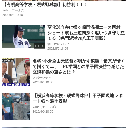
【有明高等学校・硬式野球部】初勝利！！！
Yellz（エールズ）
2026/8/8 10:40
変化球自在に操る鳴門渦潮エース西村
ショート濱も三遊間深く追いつき守り立
てる【鳴門渦潮vs八王子実践】
朝日放送テレビ
1:18
2026/8/9 18:05
名将･小倉全由元監督が明かす秘話「帝京が憎く
て憎くて....」 PL学園との甲子園決勝で感じた
立浪和義の凄さとは？
スポーツナビ
2026/8/4 10:30
【横浜高等学校・硬式野球部】甲子園現地レポ
ート⑧〜選手表彰
Yellz（エールズ）
2026/8/8 10:35