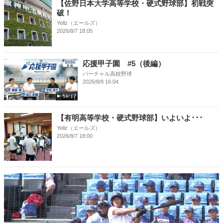
【佐野日本大学高等学校・硬式野球部】初戦突
破！
Yellz（エールズ）
2026/8/7 18:05
応援甲子園 #5（後編）
バーチャル高校野球
2026/8/9 16:04
59:17
【有明高等学校・硬式野球部】いよいよ･･･
Yellz（エールズ）
2026/8/7 18:00