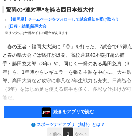
驚異の“連対率”を誇る西日本短大付
【福岡県】チームページをフォローして試合通知を受け取ろう
[日程・結果]福岡大会
※リンク先は外部サイトの場合があります
春の王者・福岡大大濠に「◎」を打った。7試合で65得点
と春の県大会では猛打が爆発。高校通算40本塁打超の捕
手・藤田悠太郎（3年）や、同じく一発のある黒田悠真（3
年）ら、1年時からレギュラーを張る主軸を中心に、大神浩
郎、高田大賀など攻守に非凡な2年生戦力も充実。日高智心
（3年）をはじめ足を使える選手も多く、多彩な仕掛けが可
能だ。
続きをアプリで読む
スポーツナビアプリ（無料）とは？
前へ
1
次へ