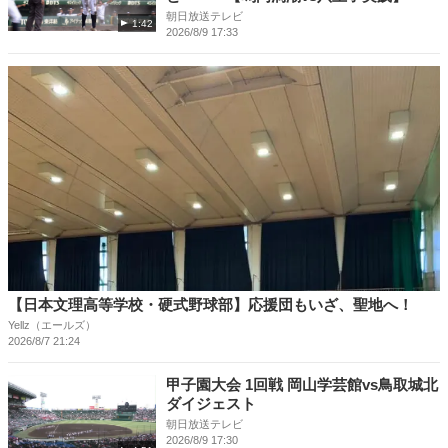
朝日放送テレビ
1:42
2026/8/9 17:33
【日本文理高等学校・硬式野球部】応援団もいざ、聖地へ！
Yellz（エールズ）
2026/8/7 21:24
甲子園大会 1回戦 岡山学芸館vs鳥取城北
ダイジェスト
朝日放送テレビ
2026/8/9 17:30