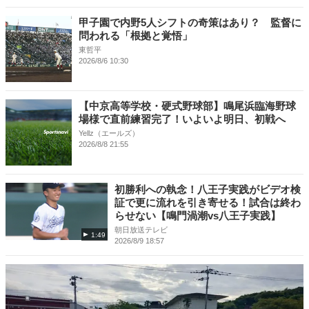
甲子園で内野5人シフトの奇策はあり？ 監督に
問われる「根拠と覚悟」
東哲平
2026/8/6 10:30
【中京高等学校・硬式野球部】鳴尾浜臨海野球
場様で直前練習完了！いよいよ明日、初戦へ
Yellz（エールズ）
2026/8/8 21:55
初勝利への執念！八王子実践がビデオ検
証で更に流れを引き寄せる！試合は終わ
らせない【鳴門渦潮vs八王子実践】
朝日放送テレビ
1:49
2026/8/9 18:57