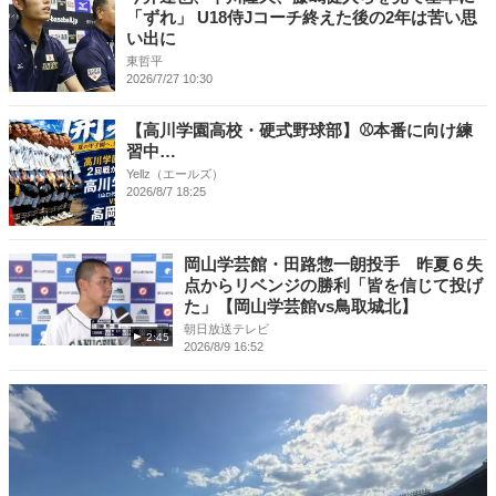
「ずれ」 U18侍Jコーチ終えた後の2年は苦い思
い出に
東哲平
2026/7/27 10:30
【高川学園高校・硬式野球部】⚾本番に向け練
習中…
Yellz（エールズ）
2026/8/7 18:25
岡山学芸館・田路惣一朗投手 昨夏６失
点からリベンジの勝利「皆を信じて投げ
た」【岡山学芸館vs鳥取城北】
朝日放送テレビ
2:45
2026/8/9 16:52