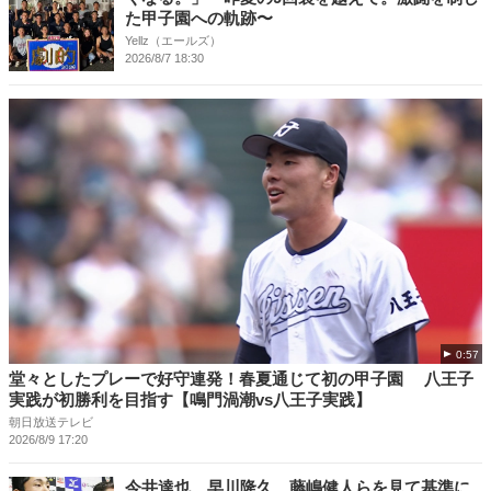
た甲子園への軌跡〜
Yellz（エールズ）
2026/8/7 18:30
0:57
堂々としたプレーで好守連発！春夏通じて初の甲子園 八王子
実践が初勝利を目指す【鳴門渦潮vs八王子実践】
朝日放送テレビ
2026/8/9 17:20
今井達也、早川隆久、藤嶋健人らを見て基準に