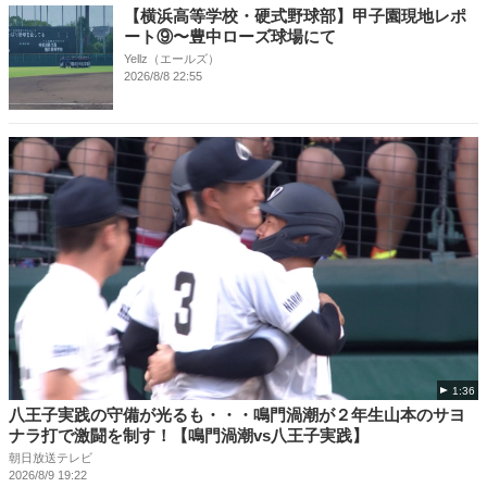
【横浜高等学校・硬式野球部】甲子園現地レポ
ート⑨〜豊中ローズ球場にて
Yellz（エールズ）
2026/8/8 22:55
1:36
八王子実践の守備が光るも・・・鳴門渦潮が２年生山本のサヨ
ナラ打で激闘を制す！【鳴門渦潮vs八王子実践】
朝日放送テレビ
2026/8/9 19:22