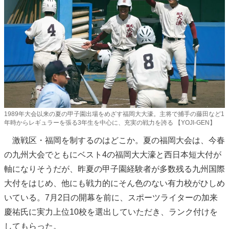
1989年大会以来の夏の甲子園出場をめざす福岡大大濠。主将で捕手の藤田など1
年時からレギュラーを張る3年生を中心に、充実の戦力を誇る 【YOJI-GEN】
激戦区・福岡を制するのはどこか。夏の福岡大会は、今春
の九州大会でともにベスト4の福岡大大濠と西日本短大付が
軸になりそうだが、昨夏の甲子園経験者が多数残る九州国際
大付をはじめ、他にも戦力的にそん色のない有力校がひしめ
いている。7月2日の開幕を前に、スポーツライターの加来
慶祐氏に実力上位10校を選出していただき、ランク付けを
してもらった。