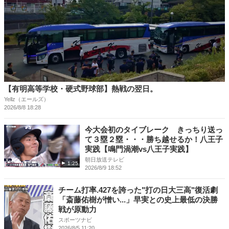
【有明高等学校・硬式野球部】熱戦の翌日。
Yellz（エールズ）
2026/8/8 18:28
今大会初のタイブレーク きっちり送っ
て３塁２塁・・・勝ち越せるか！八王子
実践【鳴門渦潮vs八王子実践】
朝日放送テレビ
1:25
2026/8/9 18:52
チーム打率.427を誇った"打の日大三高"復活劇
「斎藤佑樹が憎い...」早実との史上最低の決勝
戦が原動力
スポーツナビ
2026/8/5 11:20