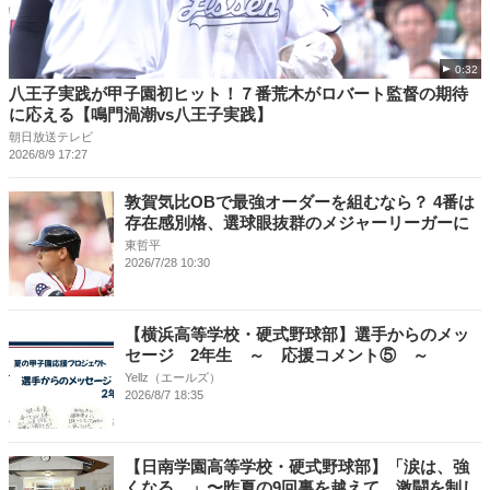
0:32
八王子実践が甲子園初ヒット！７番荒木がロバート監督の期待
に応える【鳴門渦潮vs八王子実践】
朝日放送テレビ
2026/8/9 17:27
敦賀気比OBで最強オーダーを組むなら？ 4番は
存在感別格、選球眼抜群のメジャーリーガーに
東哲平
2026/7/28 10:30
【横浜高等学校・硬式野球部】選手からのメッ
セージ 2年生 ～ 応援コメント⑤ ～
Yellz（エールズ）
2026/8/7 18:35
【日南学園高等学校・硬式野球部】「涙は、強
くなる。」〜昨夏の9回裏を越えて。激闘を制し