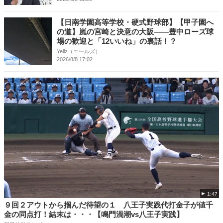
【日南学園高等学校・硬式野球部】【甲子園へ
の道】嵐の宮崎と決意の大阪――豊中ローズ球
場の歓迎と「12いいね」の裏話！？
Yellz（エールズ）
2026/8/8 17:02
1:47
９回２アウトから掴んだ待望の１ 八王子実践代打金子が値千
金の同点打！結末は・・・【鳴門渦潮vs八王子実践】