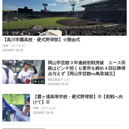
【高川学園高校・硬式野球部】☆開会式
Yellz（エールズ）
2026/8/7 18:20
岡山学芸館３年連続初戦突破 エース田
路はピンチ招くも要所を締め４回以降得
点与えず【岡山学芸館vs鳥取城北】
朝日放送テレビ
1:36
2026/8/9 16:34
【霞ヶ浦高等学校・硬式野球部】⚾【初戦へ向
けて】⚾
Yellz（エールズ）
2026/8/7 18:15