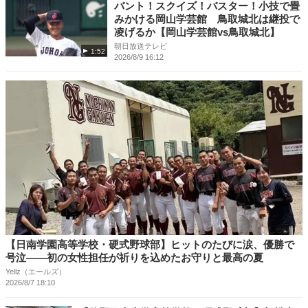
バント！スクイズ！バスター！小技で畳
みかける岡山学芸館 鳥取城北は継投で
凌げるか【岡山学芸館vs鳥取城北】
朝日放送テレビ
1:52
2026/8/9 16:12
【日南学園高等学校・硬式野球部】ヒットのたびに涙、優勝で
号泣――初の女性担任が祈りを込めたお守りと最高の夏
Yellz（エールズ）
2026/8/7 18:10