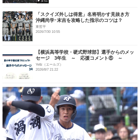
4:51
「スクイズ外しは得意」名将明かす見抜き方
沖縄尚学･末吉を攻略した指示のコツは？
東哲平
2026/7/30 10:55
【横浜高等学校・硬式野球部】選手からのメッ
セージ 3年生 ～ 応援コメント⑥ ～
Yellz（エールズ）
2026/8/7 21:22