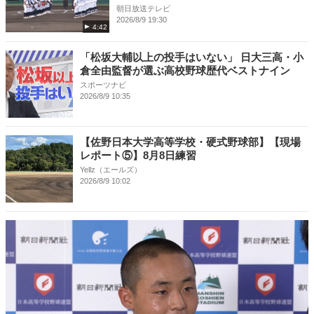
朝日放送テレビ
2026/8/9 19:30
4:42
「松坂大輔以上の投手はいない」 日大三高・小
倉全由監督が選ぶ高校野球歴代ベストナイン
スポーツナビ
2026/8/9 10:35
【佐野日本大学高等学校・硬式野球部】【現場
レポート⑤】8月8日練習
Yellz（エールズ）
2026/8/9 10:02