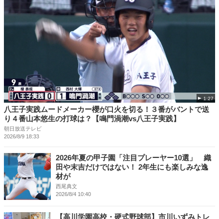
1:27
八王子実践ムードメーカー櫻が口火を切る！３番がバントで送
り４番山本悠生の打球は？【鳴門渦潮vs八王子実践】
朝日放送テレビ
2026/8/9 18:33
2026年夏の甲子園「注目プレーヤー10選」 織
田や末吉だけではない！ 2年生にも楽しみな逸
材が
西尾典文
2026/8/4 10:40
【高川学園高校・硬式野球部】市川いずみトレ