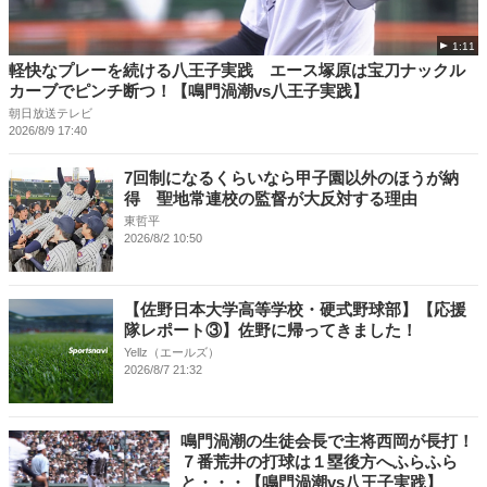
1:11
軽快なプレーを続ける八王子実践 エース塚原は宝刀ナックル
カーブでピンチ断つ！【鳴門渦潮vs八王子実践】
朝日放送テレビ
2026/8/9 17:40
7回制になるくらいなら甲子園以外のほうが納
得 聖地常連校の監督が大反対する理由
東哲平
2026/8/2 10:50
【佐野日本大学高等学校・硬式野球部】【応援
隊レポート③】佐野に帰ってきました！
Yellz（エールズ）
2026/8/7 21:32
鳴門渦潮の生徒会長で主将西岡が長打！
７番荒井の打球は１塁後方へふらふら
と・・・【鳴門渦潮vs八王子実践】