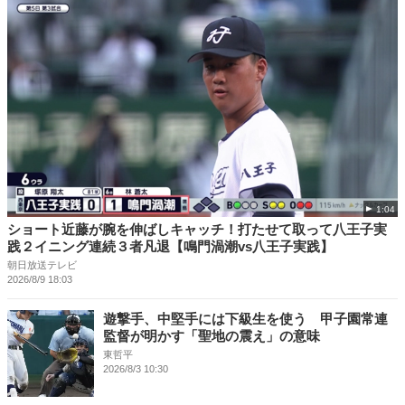
1:04
ショート近藤が腕を伸ばしキャッチ！打たせて取って八王子実
践２イニング連続３者凡退【鳴門渦潮vs八王子実践】
朝日放送テレビ
2026/8/9 18:03
遊撃手、中堅手には下級生を使う 甲子園常連
監督が明かす「聖地の震え」の意味
東哲平
2026/8/3 10:30