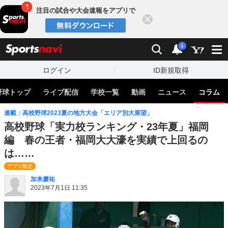
注目の試合や大会速報をアプリで
閉じる
sports
検索
通知
i
ログイン
ID新規取得
野球トップ
ライブ配信
学校一覧
動画
ニュース
コラム
連載：高校野球2023夏の地方大会「エリア別大展望」
高校野球「実力校ランキング・23年夏」福岡
編 春の王者・福岡大大濠を実績で上回るの
は……
アプリ限定
加来慶祐
2023年7月1日 11:35