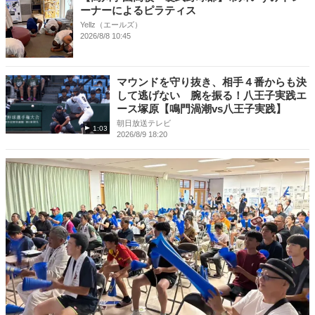
ーナーによるピラティス
Yellz（エールズ）
2026/8/8 10:45
マウンドを守り抜き、相手４番からも決
して逃げない 腕を振る！八王子実践エ
ース塚原【鳴門渦潮vs八王子実践】
朝日放送テレビ
1:03
2026/8/9 18:20