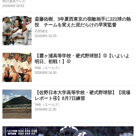
朝日放送テレビ
2026/8/9 18:52
斎藤佑樹、3年夏西東京の宿敵相手に221球の熱
投 チームを変えた泥だらけの早実監督
石田雄太
2026/8/5 10:25
【霞ヶ浦高等学校・硬式野球部】⚾【いよいよ
明日、初戦！】⚾
Yellz（エールズ）
2026/8/8 16:30
【佐野日本大学高等学校・硬式野球部】【現場
レポート④】8月7日練習
Yellz（エールズ）
2026/8/8 11:30