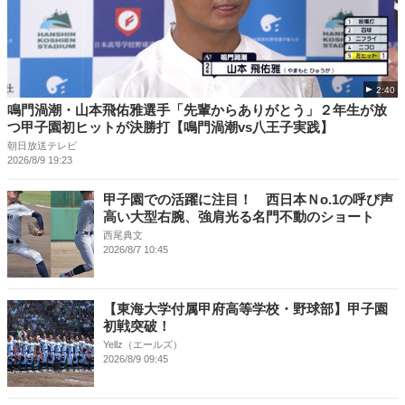
2:40
鳴門渦潮・山本飛佑雅選手「先輩からありがとう」２年生が放
つ甲子園初ヒットが決勝打【鳴門渦潮vs八王子実践】
朝日放送テレビ
2026/8/9 19:23
甲子園での活躍に注目！ 西日本Ｎo.1の呼び声
高い大型右腕、強肩光る名門不動のショート
西尾典文
2026/8/7 10:45
【東海大学付属甲府高等学校・野球部】甲子園
初戦突破！
Yellz（エールズ）
2026/8/9 09:45