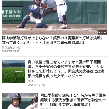
0:58
岡山学芸館打線が止まらない！笑顔の３番藤原の打球は浜風に
乗って高く上がり・・・【岡山学芸館vs鳥取城北】
朝日放送テレビ
2026/8/9 15:27
良い表情で過ごせていますか？夏の甲子園開
幕。八王子実践の矢沢主将が選手宣誓。「いい
顔をして野球しよう」。開会式の先導役には廃
部の危機を救った女子マネジャー
note
2026/8/7 07:00
岡山学芸館が逆転！１年時から甲子園を
経験する繁光が繋ぎ２番森下が執念の一
打！【岡山学芸館vs鳥取城北】