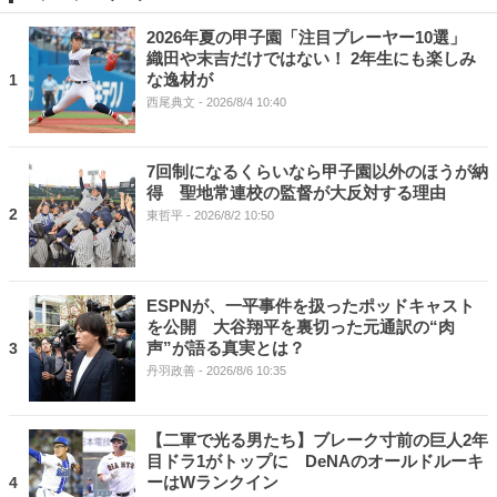
2026年夏の甲子園「注目プレーヤー10選」
織田や末吉だけではない！ 2年生にも楽しみ
な逸材が
1
西尾典文
- 2026/8/4 10:40
7回制になるくらいなら甲子園以外のほうが納
得 聖地常連校の監督が大反対する理由
2
東哲平
- 2026/8/2 10:50
ESPNが、一平事件を扱ったポッドキャスト
を公開 大谷翔平を裏切った元通訳の“肉
声”が語る真実とは？
3
丹羽政善
- 2026/8/6 10:35
【二軍で光る男たち】ブレーク寸前の巨人2年
目ドラ1がトップに DeNAのオールドルーキ
ーはWランクイン
4