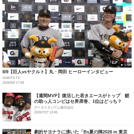
5:58
8/9【巨人vsヤクルト】丸・岡田 ヒーローインタビュー
GIANTS TV
2026/8/9 17:58
【週間MVP】復活した若きエースがトップ 鯉
の助っ人コンビはセ界席巻、1位はどっち？
データスタジアム株式会社
2026/7/27 13:45
劇的サヨナラに沸いた「Bs夏の陣2026 in 東京