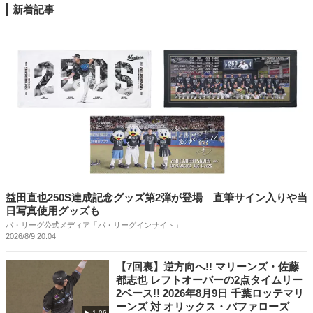
新着記事
益田直也250S達成記念グッズ第2弾が登場 直筆サイン入りや当
日写真使用グッズも
パ・リーグ公式メディア「パ・リーグインサイト」
2026/8/9 20:04
【7回裏】逆方向へ!! マリーンズ・佐藤
都志也 レフトオーバーの2点タイムリー
2ベース!! 2026年8月9日 千葉ロッテマリ
ーンズ 対 オリックス・バファローズ
1:06