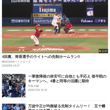
0:37
4回裏、筒香選手のライトへの先制ホームラン!!
横浜DeNAベイスターズ
2026/8/9 19:37
一軍復帰後の林安可に自他とも手応え 後半戦の
キーマンへ、4番と同等の活躍に期待
中島大輔
2026/7/29 10:25
万波中正が均衡破る先制タイムリー！ 五十幡