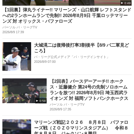
0:49
【1回裏】弾丸ライナー!! マリーンズ・山口航輝 レフトスタンド
への2ランホームランで先制!! 2026年8月9日 千葉ロッテマリー
ンズ 対 オリックス・バファローズ
パーソル パ・リーグTV
2026/8/9 17:39
大城滉二は復帰後打率3割後半【8/9 パ二軍見ど
ころ】
パ・リーグ公式メディア「パ・リーグインサイト」
2026/8/9 07:00
【2回表】バースデーアーチ!! ホーク
ス・近藤健介 第24号の先制ソロホーム
ランを放つ!! 2026年8月9日 埼玉西武ラ
イオンズ 対 福岡ソフトバンクホークス
0:58
パーソル パ・リーグTV
2026/8/9 17:35
マリーンズ戦記２０２６ ８月８日 バファロ
ーズ戦（ＺＯＺＯマリンスタジアム） 令和８
年８月８日 ジャクソン８勝目