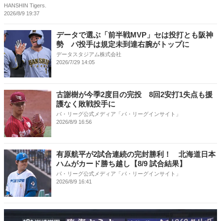
HANSHIN Tigers.
2026/8/9 19:37
データで選ぶ「前半戦MVP」セは投打とも阪神
勢 パ投手は規定未到達右腕がトップに
データスタジアム株式会社
2026/7/29 14:05
古謝樹が今季2度目の完投 8回2安打1失点も援
護なく敗戦投手に
パ・リーグ公式メディア「パ・リーグインサイト」
2026/8/9 16:56
有原航平が2試合連続の完封勝利！ 北海道日本
ハムがカード勝ち越し【8/9 試合結果】
パ・リーグ公式メディア「パ・リーグインサイト」
2026/8/9 16:41