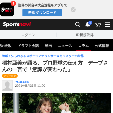
注目の試合や大会速報をアプリで
閉じる
sports
検索
通知
i
ログイン
ID新規取得
契約更改
ドラフト会議
動画
ニュース
コラム
公式情報
連載：知られざるスポーツアナウンサー＆キャスターの世界
稲村亜美が語る、プロ野球の伝え方 デーブさ
んの一言で「意識が変わった」
アプリ限定
YOJI-GEN
2021年5月31日 11:00