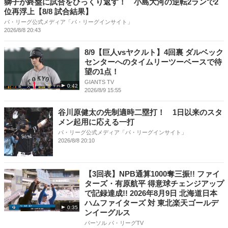
獅子が終盤に試合をひっくり返す！ 小島大河の逆転2ランで2
位再浮上【8/8 試合結果】
パ・リーグ公式メディア「パ・リーグインサイト」
2026/8/8 20:43
8/9【巨人vsヤクルト】4回裏 ダルベック
センターへのタイムリーツーベースで待
望の1点！
GIANTS TV
0:42
2026/8/9 15:55
谷川原健太の先制適時二塁打！ 1日以来のスタ
メン起用に応える一打
パ・リーグ公式メディア「パ・リーグインサイト」
2026/8/8 20:10
【3回表】NPB通算1000奪三振!! ファイ
ターズ・有原航平 得意球チェンジアップ
で記録達成!! 2026年8月9日 北海道日本
ハムファイターズ 対 東北楽天ゴールデ
0:35
ンイーグルス
パーソル パ・リーグTV