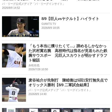
パ・リーグ公式メディア「パ・リーグインサイト」
2026/8/9 14:52
8/9【巨人vsヤクルト】ハイライト
GIANTS TV
2026/8/9 18:05
3:59
「もう本当に獲りたくて...」諦めるしかなかっ
た沢村賞右腕 高校時代は指名が見送られた鉄
腕サウスポー 元巨人スカウトが明かすドラフ
ト秘話
永松欣也
2026/7/28 10:50
麦谷祐介が先制打 陳睦衡は5回1安打無失点で
オリックス勝利【8/9 二軍試合結果】
パ・リーグ公式メディア「パ・リーグインサイト」
2026/8/9 14:40