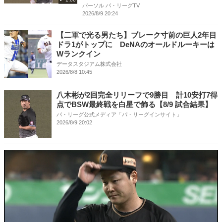
パーソル パ・リーグTV
2026/8/9 20:24
【二軍で光る男たち】ブレーク寸前の巨人2年目
ドラ1がトップに DeNAのオールドルーキーは
Wランクイン
データスタジアム株式会社
2026/8/8 10:45
八木彬が2回完全リリーフで9勝目 計10安打7得
点でBSW最終戦を白星で飾る【8/9 試合結果】
パ・リーグ公式メディア「パ・リーグインサイト」
2026/8/9 20:02