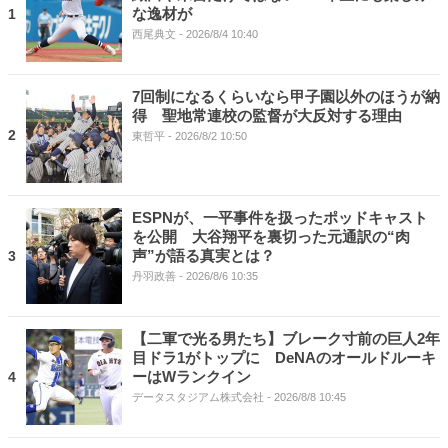
な逸材が
1
西尾典文
- 2026/8/4 10:40
7回制になるくらいなら甲子園以外のほうが納
得 聖地常連校の監督が大反対する理由
2
東哲平
- 2026/8/2 10:50
ESPNが、一平事件を扱ったポッドキャスト
を公開 大谷翔平を裏切った元通訳の“肉
声”が語る真実とは？
3
丹羽政善
- 2026/8/6 10:35
【二軍で光る男たち】ブレーク寸前の巨人2年
目ドラ1がトップに DeNAのオールドルーキ
ーはWランクイン
4
データスタジアム株式会社
- 2026/8/8 10:45