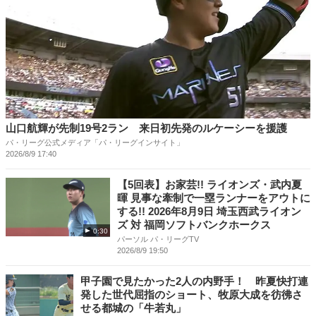
山口航輝が先制19号2ラン 来日初先発のルケーシーを援護
パ・リーグ公式メディア「パ・リーグインサイト」
2026/8/9 17:40
【5回表】お家芸!! ライオンズ・武内夏
暉 見事な牽制で一塁ランナーをアウトに
する!! 2026年8月9日 埼玉西武ライオン
ズ 対 福岡ソフトバンクホークス
0:30
パーソル パ・リーグTV
2026/8/9 19:50
甲子園で見たかった2人の内野手！ 昨夏快打連
発した世代屈指のショート、牧原大成を彷彿さ
せる都城の「牛若丸」