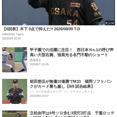
0:36
【6回表】木下 0点で抑えた!! 2026/08/09 T-D
HANSHIN Tigers.
2026/8/9 20:20
甲子園での活躍に注目！ 西日本Ｎo.1の呼び声
高い大型右腕、強肩光る名門不動のショート
西尾典文
2026/8/7 10:45
前田悠伍が無傷10連勝でM33 福岡ソフトバン
クがカード勝ち越し【8/9 試合結果】
パ・リーグ公式メディア「パ・リーグインサイト」
2026/8/9 19:47
立松由宇は4号ソロ含む3安打2打点 千葉ロッテ