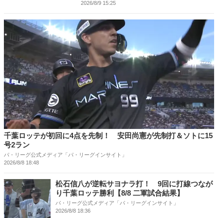
2026/8/9 15:25
千葉ロッテが初回に4点を先制！ 安田尚憲が先制打＆ソトに15
号2ラン
パ・リーグ公式メディア「パ・リーグインサイト」
2026/8/8 18:48
松石信八が逆転サヨナラ打！ 9回に打線つなが
り千葉ロッテ勝利【8/8 二軍試合結果】
パ・リーグ公式メディア「パ・リーグインサイト」
2026/8/8 18:36