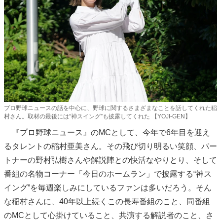
プロ野球ニュースの話を中心に、野球に関するさまざまなことを話してくれた稲
村さん。取材の最後には“神スイング”も披露してくれた 【YOJI-GEN】
『プロ野球ニュース』のMCとして、今年で6年目を迎え
るタレントの稲村亜美さん。その飛び切り明るい笑顔、パー
トナーの野村弘樹さんや解説陣との快活なやりとり、そして
番組の名物コーナー「今日のホームラン」で披露する“神ス
イング”を毎週楽しみにしているファンは多いだろう。そん
な稲村さんに、40年以上続くこの長寿番組のこと、同番組
のMCとして心掛けていること、共演する解説者のこと、さ