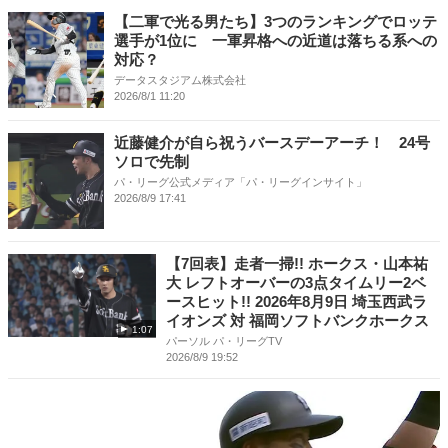
【二軍で光る男たち】3つのランキングでロッテ
選手が1位に 一軍昇格への近道は落ちる系への
対応？
データスタジアム株式会社
2026/8/1 11:20
近藤健介が自ら祝うバースデーアーチ！ 24号
ソロで先制
パ・リーグ公式メディア「パ・リーグインサイト」
2026/8/9 17:41
【7回表】走者一掃!! ホークス・山本祐
大 レフトオーバーの3点タイムリー2ベ
ースヒット!! 2026年8月9日 埼玉西武ラ
イオンズ 対 福岡ソフトバンクホークス
1:07
パーソル パ・リーグTV
2026/8/9 19:52