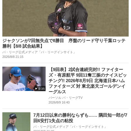
ジャクソンが7回無失点で8勝目 序盤のリード守り千葉ロッテ
勝利【8/8 試合結果】
パ・リーグ公式メディア「パ・リーグインサイト」
2026/8/8 21:15
【9回表】2試合連続完封!! ファイター
ズ・有原航平 9回11奪三振のナイスピッ
チング!! 2026年8月9日 北海道日本ハム
ファイターズ 対 東北楽天ゴールデンイ
0:35
ーグルス
パーソル パ・リーグTV
2026/8/9 16:40
7月12日以来の勝利ならずも…… 隅田知一郎が7
回6安打1失点の粘投
パ・リーグ公式メディア「パ・リーグインサイト」