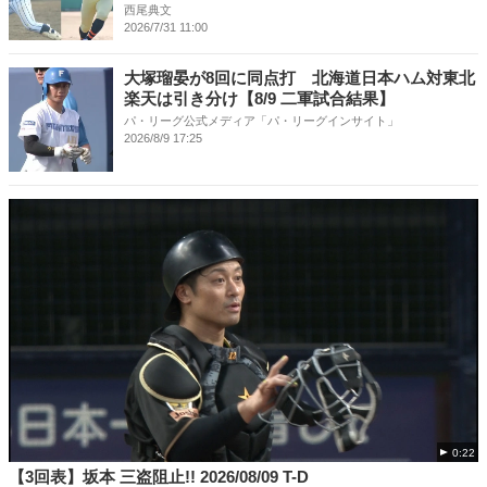
西尾典文
2026/7/31 11:00
大塚瑠晏が8回に同点打 北海道日本ハム対東北
楽天は引き分け【8/9 二軍試合結果】
パ・リーグ公式メディア「パ・リーグインサイト」
2026/8/9 17:25
0:22
【3回表】坂本 三盗阻止!! 2026/08/09 T-D