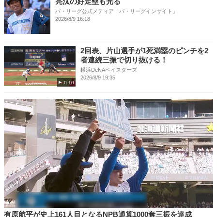
亮汰の好走塁も光る
パ・リーグ公式メディア「パ・リーグインサイト」
2026/8/9 16:18
2回表、片山選手が1死満塁のピンチを2
者連続三振で切り抜ける！
横浜DeNAベイスターズ
2026/8/9 19:35
0:10
有原航平が史上161人目となるNPB通算1000奪三振を達成