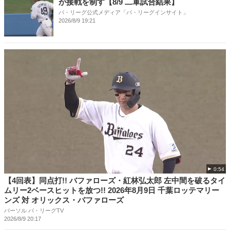
が接戦を制す【8/9 二軍試合結果】
パ・リーグ公式メディア「パ・リーグインサイト」
2026/8/9 19:21
0:54
【4回表】同点打!! バファローズ・紅林弘太郎 左中間を破るタイ
ムリー2ベースヒットを放つ!! 2026年8月9日 千葉ロッテマリー
ンズ 対 オリックス・バファローズ
パーソル パ・リーグTV
2026/8/9 20:17