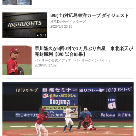
8/8(土)対広島東洋カープ ダイジェスト
横浜DeNAベイスターズ
2026/8/8 23:15
3:42
早川隆久が8回0封で1カ月ぶり白星 東北楽天が
完封勝利【8/8 試合結果】
パ・リーグ公式メディア「パ・リーグインサイト」
2026/8/8 17:52