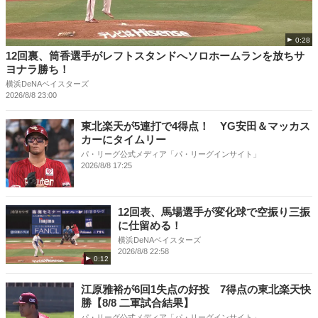
0:28
12回裏、筒香選手がレフトスタンドへソロホームランを放ちサ
ヨナラ勝ち！
横浜DeNAベイスターズ
2026/8/8 23:00
東北楽天が5連打で4得点！ YG安田＆マッカス
カーにタイムリー
パ・リーグ公式メディア「パ・リーグインサイト」
2026/8/8 17:25
12回表、馬場選手が変化球で空振り三振
に仕留める！
横浜DeNAベイスターズ
2026/8/8 22:58
0:12
江原雅裕が6回1失点の好投 7得点の東北楽天快
勝【8/8 二軍試合結果】
パ・リーグ公式メディア「パ・リーグインサイト」