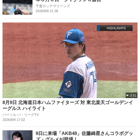
千葉ロッテマリーンズ
2026/8/8 21:38
3:51
8月9日 北海道日本ハムファイターズ 対 東北楽天ゴールデンイ
ーグルス ハイライト
パーソル パ・リーグTV
2026/8/9 17:02
9日に来場「AKB48」佐藤綺星さんコラボグッ
ズ・グルメが登場！