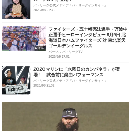
パ・リーグ公式メディア「パ・リーグインサイト」
2026/8/8 21:35
ファイターズ・五十幡亮汰選手・万波中
正選手ヒーローインタビュー 8月9日 北
海道日本ハムファイターズ 対 東北楽天
ゴールデンイーグルス
8:04
パーソル パ・リーグTV
2026/8/9 17:01
ZOZOマリンに「水曜日のカンパネラ」が登
場！ 試合前に楽曲パフォーマンス
パ・リーグ公式メディア「パ・リーグインサイト」
2026/8/8 21:32