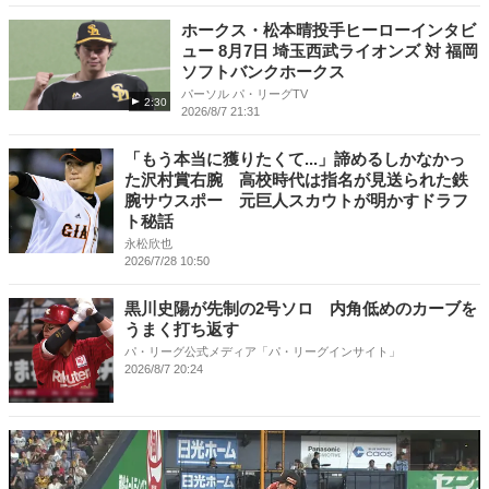
ホークス・松本晴投手ヒーローインタビ
ュー 8月7日 埼玉西武ライオンズ 対 福岡
ソフトバンクホークス
パーソル パ・リーグTV
2:30
2026/8/7 21:31
「もう本当に獲りたくて...」諦めるしかなかっ
た沢村賞右腕 高校時代は指名が見送られた鉄
腕サウスポー 元巨人スカウトが明かすドラフ
ト秘話
永松欣也
2026/7/28 10:50
黒川史陽が先制の2号ソロ 内角低めのカーブを
うまく打ち返す
パ・リーグ公式メディア「パ・リーグインサイト」
2026/8/7 20:24