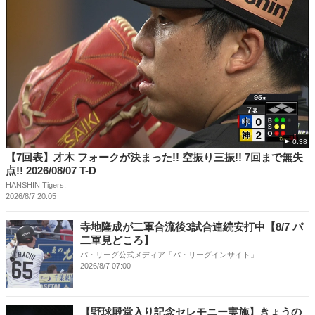
0:38
【7回表】才木 フォークが決まった!! 空振り三振!! 7回まで無失
点!! 2026/08/07 T-D
HANSHIN Tigers.
2026/8/7 20:05
寺地隆成が二軍合流後3試合連続安打中【8/7 パ
二軍見どころ】
パ・リーグ公式メディア「パ・リーグインサイト」
2026/8/7 07:00
【野球殿堂入り記念セレモニー実施】きょうの