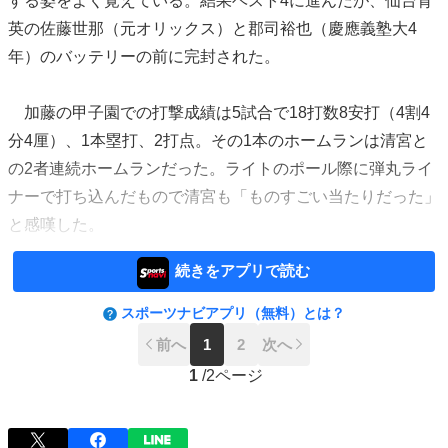
する姿をよく覚えている。結果ベスト4に進んだが、仙台育
英の佐藤世那（元オリックス）と郡司裕也（慶應義塾大4
年）のバッテリーの前に完封された。
加藤の甲子園での打撃成績は5試合で18打数8安打（4割4
分4厘）、1本塁打、2打点。その1本のホームランは清宮と
の2者連続ホームランだった。ライトのポール際に弾丸ライ
ナーで打ち込んだもので清宮も「ものすごい当たりだった」
と感嘆した。
続きをアプリで読む
スポーツナビアプリ（無料）とは？
前へ
1
2
次へ
1
/
2ページ