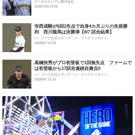
データスタジアム株式会社
2026/7/29 14:05
寺西成騎が6回2失点で自身4カ月ぶりの先発勝
利 西川龍馬は決勝弾【8/7 試合結果】
パ・リーグ公式メディア「パ・リーグインサイト」
2026/8/7 21:50
高橋快秀がプロ初登板で1回無失点 ファームで
は初登板から17試合連続自責点0
パ・リーグ公式メディア「パ・リーグインサイト」
2026/8/7 21:42