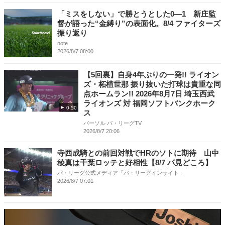
「ミスをしない」で勝とうとした0―1 新庄監
督が語った“金縛り”の表面化。8/4 ファイターズ
振り返り
note
2026/8/7 08:00
【5回裏】自身4年ぶりの一発!! ライオン
ズ・柘植世那 振り抜いた打球は貴重な同
点ホームラン!! 2026年8月7日 埼玉西武
ライオンズ 対 福岡ソフトバンクホーク
0:50
ス
パーソル パ・リーグTV
2026/8/7 20:06
寺西成騎との前回対戦でHRのソトに期待 山中
稜真は千葉ロッテと好相性【8/7 パ見どころ】
パ・リーグ公式メディア「パ・リーグインサイト」
2026/8/7 07:01