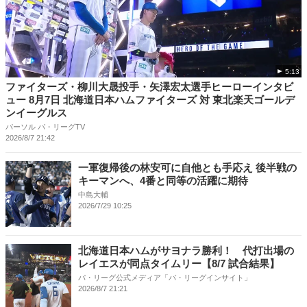
5:13
ファイターズ・柳川大晟投手・矢澤宏太選手ヒーローインタビ
ュー 8月7日 北海道日本ハムファイターズ 対 東北楽天ゴールデ
ンイーグルス
パーソル パ・リーグTV
2026/8/7 21:42
一軍復帰後の林安可に自他とも手応え 後半戦の
キーマンへ、4番と同等の活躍に期待
中島大輔
2026/7/29 10:25
北海道日本ハムがサヨナラ勝利！ 代打出場の
レイエスが同点タイムリー【8/7 試合結果】
パ・リーグ公式メディア「パ・リーグインサイト」
2026/8/7 21:21