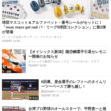
球団マスコット＆アルファベット・番号シールがセットに！
「muw maze gel nail パ・リーグ6球団コレクション」に第2弾
が登場
パ・リーグ公式メディア「パ・リーグインサイト」
2026/8/7 12:00
【オイシックス新潟】陽岱鋼選手引退セレモニ
ー開催のお知らせ
オイシックス新潟アルビレックス・ベースボール・クラブ
2026/8/7 10:39
6回裏、度会選手のレフトへのタイムリ
ーツーベースで勝ち越し！
横浜DeNAベイスターズ
2026/8/7 20:30
0:31
台湾プロ野球のオールスターで、平野恵一と後