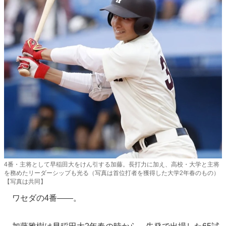
4番・主将として早稲田大をけん引する加藤。長打力に加え、高校・大学と主将
を務めたリーダーシップも光る（写真は首位打者を獲得した大学2年春のもの）
【写真は共同】
ワセダの4番――。