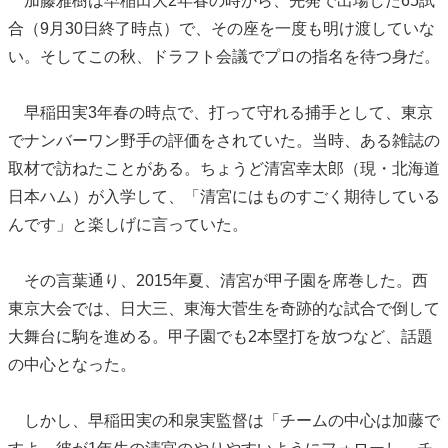
加藤雅樹は早稲田大2年春の時から、先発で出場した65試
合（9月30日終了時点）で、その座を一度も明け渡していな
い。そしてこの秋、ドラフト会議でプロの指名を待つ身だ。
早稲田実3年春の時点で、打って守れる捕手として、東京
でナンバーワン野手の評価をされていた。当時、ある雑誌の
取材で訪ねたことがある。ちょうど清宮幸太郎（現・北海道
日本ハム）が入学して、「清宮にはものすごく期待している
んです」と楽しげに言っていた。
その言葉通り、2015年夏、清宮が甲子園を席巻した。西
東京大会では、日大三、東海大菅生を奇跡的な試合で倒して
大舞台に駒を進める。甲子園でも2本塁打を放つなど、話題
の中心となった。
しかし、早稲田実の和泉実監督は「チームの中心は加藤で