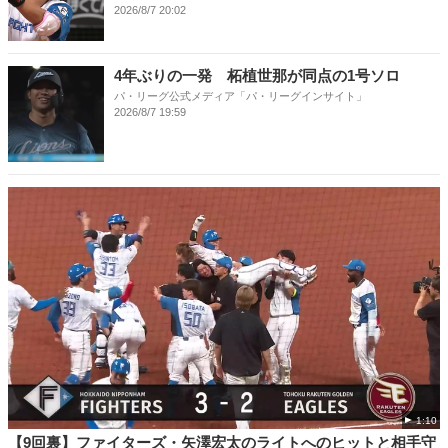
2026/8/7 20:02
4年ぶりの一発 柘植世那が同点の1号ソロ
パ・リーグ公式メディア「パ・リーグインサイト」
2026/8/7 19:59
1:10
【9回裏】ファイターズ・矢澤宏太のライトへのヒットと相手守