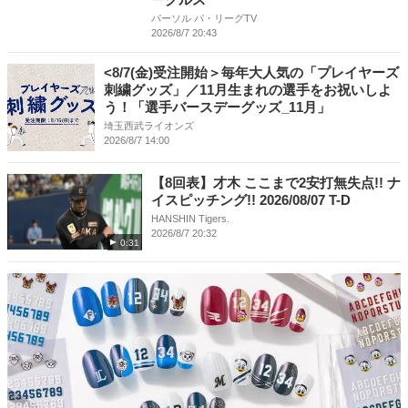
パーソル パ・リーグTV
2026/8/7 20:43
<8/7(金)受注開始＞毎年大人気の「プレイヤーズ
刺繍グッズ」／11月生まれの選手をお祝いしよ
う！「選手バースデーグッズ_11月」
埼玉西武ライオンズ
2026/8/7 14:00
【8回表】才木 ここまで2安打無失点!! ナ
イスピッチング!! 2026/08/07 T-D
HANSHIN Tigers.
2026/8/7 20:32
0:31