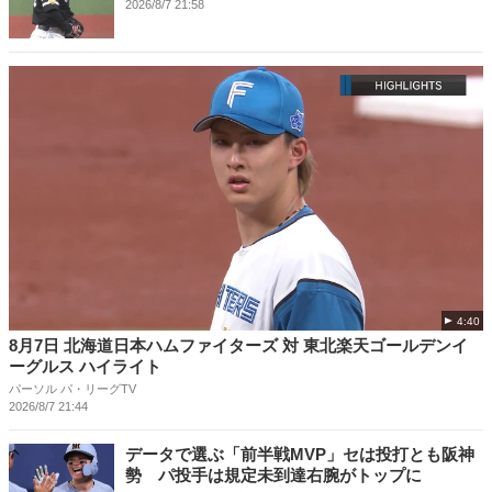
2026/8/7 21:58
4:40
8月7日 北海道日本ハムファイターズ 対 東北楽天ゴールデンイ
ーグルス ハイライト
パーソル パ・リーグTV
2026/8/7 21:44
データで選ぶ「前半戦MVP」セは投打とも阪神
勢 パ投手は規定未到達右腕がトップに