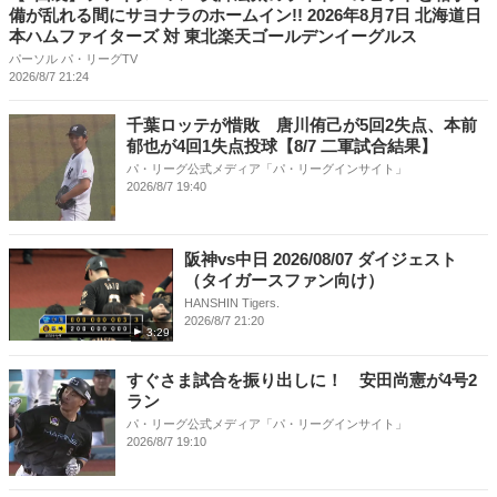
備が乱れる間にサヨナラのホームイン!! 2026年8月7日 北海道日
本ハムファイターズ 対 東北楽天ゴールデンイーグルス
パーソル パ・リーグTV
2026/8/7 21:24
千葉ロッテが惜敗 唐川侑己が5回2失点、本前
郁也が4回1失点投球【8/7 二軍試合結果】
パ・リーグ公式メディア「パ・リーグインサイト」
2026/8/7 19:40
阪神vs中日 2026/08/07 ダイジェスト
（タイガースファン向け）
HANSHIN Tigers.
2026/8/7 21:20
3:29
すぐさま試合を振り出しに！ 安田尚憲が4号2
ラン
パ・リーグ公式メディア「パ・リーグインサイト」
2026/8/7 19:10