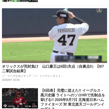
1:44
オリックスが完封負け 山口廉王は6回1失点（自責点0）【8/7
二軍試合結果】
パ・リーグ公式メディア「パ・リーグインサイト」
2026/8/7 15:03
【6回表】完璧に捉えた!! イーグルス・
黒川史陽 ライトへのソロHRで先制点を
挙げる!! 2026年8月7日 北海道日本ハム
ファイターズ 対 東北楽天ゴールデンイ
0:55
ーグルス