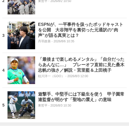
2
東哲平
- 2026/8/2 10:50
ESPNが、一平事件を扱ったポッドキャスト
を公開 大谷翔平を裏切った元通訳の“肉
声”が語る真実とは？
3
丹羽政善
- 2026/8/6 10:35
「最後まで楽しめるメンタル」「自分だった
らあんなに…」 プレーオフ直前に見た桑木
志帆の強さ／解説・宮里藍＆上田桃子
4
桂川洋一（GDO）
- 2026/8/3 12:00
遊撃手、中堅手には下級生を使う 甲子園常
連監督が明かす「聖地の震え」の意味
5
東哲平
- 2026/8/3 10:30