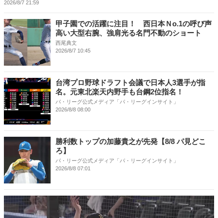
2026/8/7 21:59
甲子園での活躍に注目！ 西日本Ｎo.1の呼び声
高い大型右腕、強肩光る名門不動のショート
西尾典文
2026/8/7 10:45
台湾プロ野球ドラフト会議で日本人3選手が指
名。元東北楽天内野手も台鋼2位指名！
パ・リーグ公式メディア「パ・リーグインサイト」
2026/8/8 08:00
勝利数トップの加藤貴之が先発【8/8 パ見どこ
ろ】
パ・リーグ公式メディア「パ・リーグインサイト」
2026/8/8 07:01