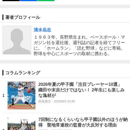
著者プロフィール
清水岳志
１９６３年、長野県生まれ。ベースボール・マ
ガジン社を退社後、週刊誌の記者を経てフリー
に。「ホームラン」「読む野球」などに寄稿。
野球を中心にスポーツの取材に携わる。
コラムランキング
2026年夏の甲子園「注目プレーヤー10選」
織田や末吉だけではない！ 2年生にも楽しみ
な逸材が
1
西尾典文
- 2026/8/4 10:40
7回制になるくらいなら甲子園以外のほうが納
得 聖地常連校の監督が大反対する理由