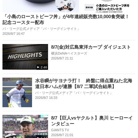
「小島のローストビーフ丼」が4年連続販売数10,000食突破！
記念コースター配布
パ・リーグ公式メディア「パ・リーグインサイト」
2026/8/7 16:47
8/7(金)対広島東洋カープ ダイジェスト
横浜DeNAベイスターズ
2026/8/7 21:11
2:46
水谷瞬がサヨナラ打！ 終盤に得点重ねた北海
道日本ハムが連勝【8/7 二軍試合結果】
パ・リーグ公式メディア「パ・リーグインサイト」
2026/8/7 16:33
8/7【巨人vsヤクルト】奥川 ヒーローイ
ンタビュー
GIANTS TV
2026/8/7 21:01