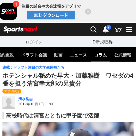
注目の試合や大会速報をアプリで
閉じる
sports
検索
通知
i
ログイン
ID新規取得
契約更改
ドラフト会議
動画
ニュース
コラム
公式情報
連載：ドラフト注目の大学生候補たち
ポテンシャル秘めた早大・加藤雅樹 ワセダの4
番を担う清宮幸太郎の兄貴分
アプリ限定
清水岳志
2019年10月1日 11:00
高校時代は清宮とともに甲子園で活躍