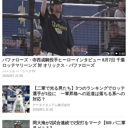
3:30
バファローズ・寺西成騎投手ヒーローインタビュー 8月7日 千葉
ロッテマリーンズ 対 オリックス・バファローズ
パーソル パ・リーグTV
2026/8/7 21:56
【二軍で光る男たち】3つのランキングでロッテ
選手が1位に 一軍昇格への近道は落ちる系への
対応？
データスタジアム株式会社
2026/8/1 11:20
岡大海が2試合連続で2安打をマーク【8/8 パ二軍