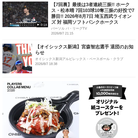
【7回裏】最後は3者連続三振!! ホーク
ス・松本晴 7回103球10奪三振の好投で7
勝目!! 2026年8月7日 埼玉西武ライオン
ズ 対 福岡ソフトバンクホークス
0:18
パーソル パ・リーグTV
2026/8/7 21:15
【オイシックス新潟】宮森智志選手 退団のお知
らせ
オイシックス新潟アルビレックス・ベースボール・クラブ
2026/8/7 18:38