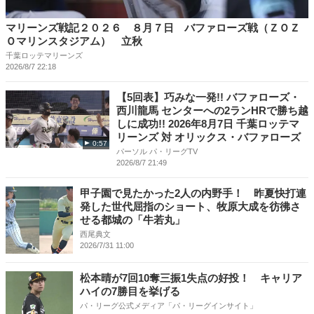
マリーンズ戦記２０２６ ８月７日 バファローズ戦（ＺＯＺ
Ｏマリンスタジアム） 立秋
千葉ロッテマリーンズ
2026/8/7 22:18
【5回表】巧みな一発!! バファローズ・
西川龍馬 センターへの2ランHRで勝ち越
しに成功!! 2026年8月7日 千葉ロッテマ
リーンズ 対 オリックス・バファローズ
0:57
パーソル パ・リーグTV
2026/8/7 21:49
甲子園で見たかった2人の内野手！ 昨夏快打連
発した世代屈指のショート、牧原大成を彷彿さ
せる都城の「牛若丸」
西尾典文
2026/7/31 11:00
松本晴が7回10奪三振1失点の好投！ キャリア
ハイの7勝目を挙げる
パ・リーグ公式メディア「パ・リーグインサイト」