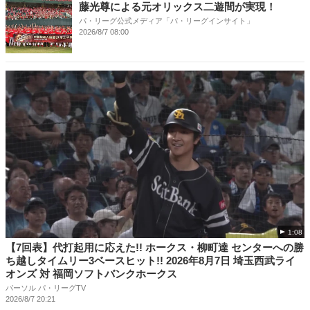
藤光尊による元オリックス二遊間が実現！
パ・リーグ公式メディア「パ・リーグインサイト」
2026/8/7 08:00
1:08
【7回表】代打起用に応えた!! ホークス・柳町達 センターへの勝
ち越しタイムリー3ベースヒット!! 2026年8月7日 埼玉西武ライ
オンズ 対 福岡ソフトバンクホークス
パーソル パ・リーグTV
2026/8/7 20:21