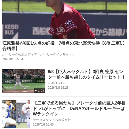
江原雅裕が6回1失点の好投 7得点の東北楽天快勝【8/8 二軍試
合結果】
パ・リーグ公式メディア「パ・リーグインサイト」
2026/8/8 15:54
8/8【巨人vsヤクルト】3回裏 笹原 セン
ター前へ勝ち越しのタイムリーヒット！
GIANTS TV
2026/8/8 16:28
1:08
【二軍で光る男たち】ブレーク寸前の巨人2年目
ドラ1がトップに DeNAのオールドルーキーは
Wランクイン
データスタジアム株式会社
2026/8/8 10:45