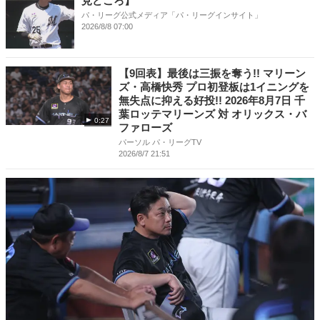
見どころ】
パ・リーグ公式メディア「パ・リーグインサイト」
2026/8/8 07:00
【9回表】最後は三振を奪う!! マリーン
ズ・高橋快秀 プロ初登板は1イニングを
無失点に抑える好投!! 2026年8月7日 千
葉ロッテマリーンズ 対 オリックス・バ
0:27
ファローズ
パーソル パ・リーグTV
2026/8/7 21:51