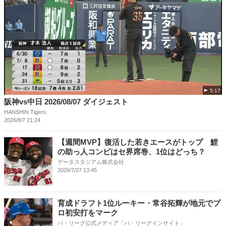
5:17
阪神vs中日 2026/08/07 ダイジェスト
HANSHIN Tigers.
2026/8/7 21:24
【週間MVP】復活した若きエースがトップ 鯉
の助っ人コンビはセ界席巻、1位はどっち？
データスタジアム株式会社
2026/7/27 13:45
育成ドラフト1位ルーキー・常谷拓輝が地元でプ
ロ初安打をマーク
パ・リーグ公式メディア「パ・リーグインサイト」