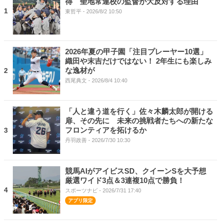
得 聖地常連校の監督が大反対する理由
1
東哲平
- 2026/8/2 10:50
2026年夏の甲子園「注目プレーヤー10選」
織田や末吉だけではない！ 2年生にも楽しみ
な逸材が
2
西尾典文
- 2026/8/4 10:40
「人と違う道を行く」佐々木麟太郎が開ける
扉、その先に 未来の挑戦者たちへの新たな
フロンティアを拓けるか
3
丹羽政善
- 2026/7/30 10:30
競馬AIがアイビスSD、クイーンSを大予想
厳選ワイド3点＆3連複10点で勝負！
4
スポーツナビ
- 2026/7/31 17:40