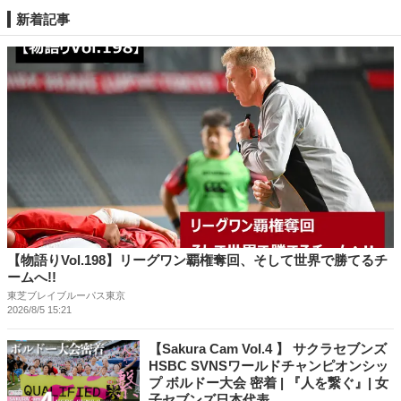
新着記事
【物語りVol.198】リーグワン覇権奪回、そして世界で勝てるチ
ームへ!!
東芝ブレイブルーパス東京
2026/8/5 15:21
【Sakura Cam Vol.4 】 サクラセブンズ
HSBC SVNSワールドチャンピオンシッ
プ ボルドー大会 密着 | 『人を繋ぐ』| 女
子セブンズ日本代表