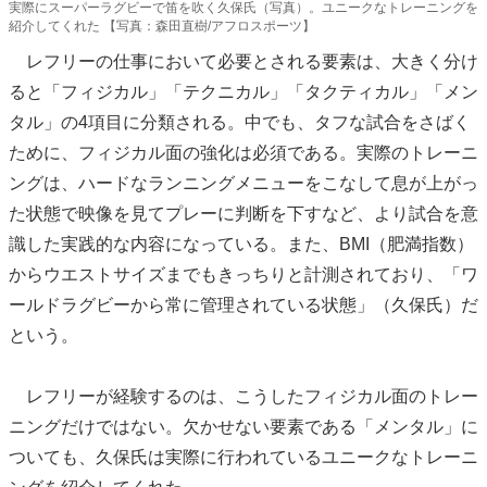
実際にスーパーラグビーで笛を吹く久保氏（写真）。ユニークなトレーニングを
紹介してくれた 【写真：森田直樹/アフロスポーツ】
レフリーの仕事において必要とされる要素は、大きく分け
ると「フィジカル」「テクニカル」「タクティカル」「メン
タル」の4項目に分類される。中でも、タフな試合をさばく
ために、フィジカル面の強化は必須である。実際のトレーニ
ングは、ハードなランニングメニューをこなして息が上がっ
た状態で映像を見てプレーに判断を下すなど、より試合を意
識した実践的な内容になっている。また、BMI（肥満指数）
からウエストサイズまでもきっちりと計測されており、「ワ
ールドラグビーから常に管理されている状態」（久保氏）だ
という。
レフリーが経験するのは、こうしたフィジカル面のトレー
ニングだけではない。欠かせない要素である「メンタル」に
ついても、久保氏は実際に行われているユニークなトレーニ