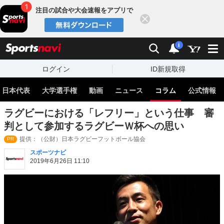
注目の試合や大会速報をアプリで
閉じる
sports
検索
通知
i
ログイン
ID新規取得
日本代表
大学選手権
動画
ニュース
コラム
公式情報
ラグビーにおける「レフリー」という仕事 審
判として参加するラグビーＷ杯への思い
提供：（公財）日本ラグビーフットボール協会
PR
スポーツナビ
2019年6月26日 11:10