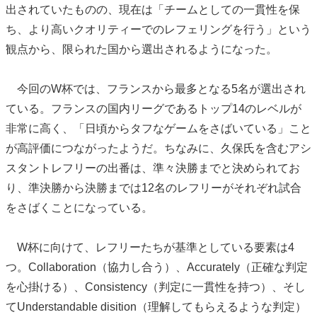
出されていたものの、現在は「チームとしての一貫性を保
ち、より高いクオリティーでのレフェリングを行う」という
観点から、限られた国から選出されるようになった。
今回のW杯では、フランスから最多となる5名が選出され
ている。フランスの国内リーグであるトップ14のレベルが
非常に高く、「日頃からタフなゲームをさばいている」こと
が高評価につながったようだ。ちなみに、久保氏を含むアシ
スタントレフリーの出番は、準々決勝までと決められてお
り、準決勝から決勝までは12名のレフリーがそれぞれ試合
をさばくことになっている。
W杯に向けて、レフリーたちが基準としている要素は4
つ。Collaboration（協力し合う）、Accurately（正確な判定
を心掛ける）、Consistency（判定に一貫性を持つ）、そし
てUnderstandable disition（理解してもらえるような判定）