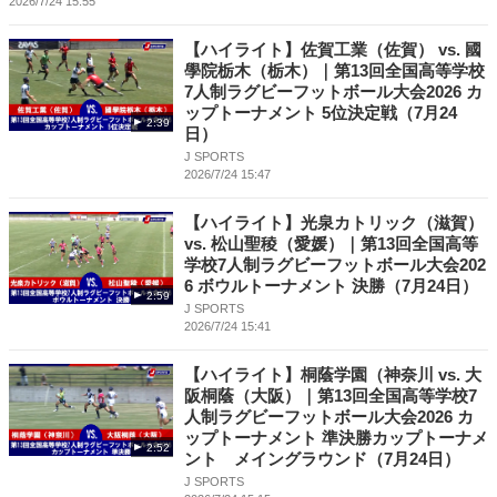
2026/7/24 15:55
【ハイライト】佐賀工業（佐賀） vs. 國
學院栃木（栃木）｜第13回全国高等学校
7人制ラグビーフットボール大会2026 カ
ップトーナメント 5位決定戦（7月24
2:39
日）
J SPORTS
2026/7/24 15:47
【ハイライト】光泉カトリック（滋賀）
vs. 松山聖稜（愛媛）｜第13回全国高等
学校7人制ラグビーフットボール大会202
6 ボウルトーナメント 決勝（7月24日）
2:59
J SPORTS
2026/7/24 15:41
【ハイライト】桐蔭学園（神奈川 vs. 大
阪桐蔭（大阪）｜第13回全国高等学校7
人制ラグビーフットボール大会2026 カ
ップトーナメント 準決勝カップトーナメ
2:52
ント メイングラウンド（7月24日）
J SPORTS