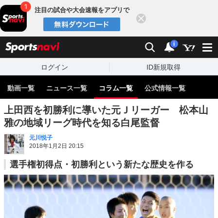
注目の試合や大会速報をアプリで
閉じる
sports
検索
通知
i
ログイン
ID新規取得
動画一覧
ニュース一覧
コラム一覧
公式情報一覧
上田西を初勝利に導いた元Ｊリーガー 松本山
雅の地域リーグ時代を知る白尾監督
元川悦子
2018年1月2日 20:15
選手権初得点・初勝利という新たな歴史を作る