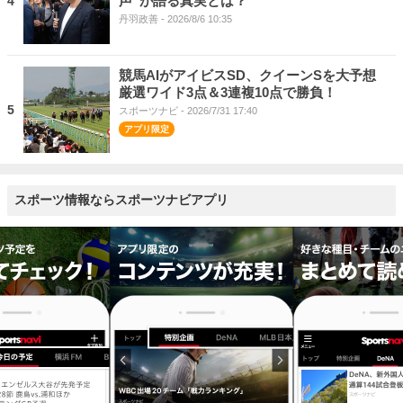
声”が語る真実とは？
4
丹羽政善
- 2026/8/6 10:35
競馬AIがアイビスSD、クイーンSを大予想
厳選ワイド3点＆3連複10点で勝負！
5
スポーツナビ
- 2026/7/31 17:40
スポーツ情報ならスポーツナビアプリ