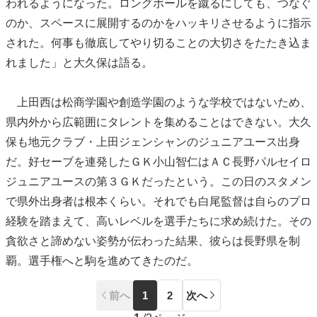
われるようになった。ロングボールを蹴るにしても、つなぐ
のか、スペースに展開するのかをハッキリさせるように指示
された。何事も徹底してやり切ることの大切さをたたき込ま
れました」と大久保は語る。
上田西は松商学園や創造学園のような学校ではないため、
県内外から広範囲にタレントを集めることはできない。大久
保も地元クラブ・上田ジェンシャンのジュニアユース出身
だ。好セーブを連発したＧＫ小山智仁はＡＣ長野パルセイロ
ジュニアユースの第３ＧＫだったという。この日のスタメン
で県外出身者は根本くらい。それでも白尾監督は自らのプロ
経験を踏まえて、高いレベルを選手たちに求め続けた。その
貪欲さと諦めない姿勢が伝わった結果、彼らは長野県を制
覇。選手権へと駒を進めてきたのだ。
前へ
1
2
次へ