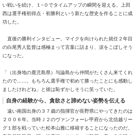
い戦いを続け、１−０でタイムアップの瞬間を迎える。上田
西は選手権初得点・初勝利という新たな歴史を作ることに成
功した。
直後の勝利インタビュー。マイクを向けられた就任２年目
の白尾秀人監督は感極まって言葉に詰まり、涙をこぼしそう
になった。
「（出身地の鹿児島県）与論島から仲間がたくさん来てくれ
たので……。もちろん選手権で初めて勝ったことにも感動し
ましたけれどね」と彼は恥ずかしそうに笑っていた。
自身の経験から、貪欲さと諦めない姿勢を伝える
遠い南国出身の３７歳の指揮官が長野県にやってきたのは
２００６年。当時Ｊ２のヴァンフォーレ甲府から北信越リー
グ１部を戦っていた松本山雅に移籍することになったのだ。