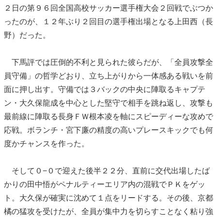
２日の第９６回全国高校サッカー選手権大会２回戦でぶつか
ったのが、１２年ぶり２回目の選手権出場となる上田西（長
野）だった。
下馬評では圧倒的不利と見られた彼らだが、「全員攻撃全
員守備」の哲学どおり、立ち上がりから一体感ある戦いを前
面に押し出す。守備では３バックの中央に陣取るキャプテ
ン・大久保龍成を中心とした堅守で相手を跳ね返し、攻撃も
最前線に陣取る長身ＦＷ根本凌を軸にスピーディーな攻めで
応戦。ボランチ・宮下廉の精度の高いプレースキックでも何
度かチャンスを作った。
そして０−０で迎えた後半２２分、直前に交代出場したば
かりの田中悟がペナルティーエリア内の混戦でＰＫをゲッ
ト。大久保が確実に沈めて１点をリードする。その後、京都
橘の猛攻を受けたが、全員が集中力を切らすことなく粘り強