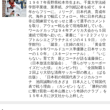
１９６７年長野県松本市生まれ。千葉大学法経
学部卒業後、業界紙、夕刊紙記者を経て、９４
年からフリーに。Ｊリーグ、日本代表、育成年
代、海外まで幅広くフォロー。特に日本代表は
非公開練習でもせっせと通って選手のコメント
を取り、アウェー戦も全て現地取材している。
ワールドカップは９４年アメリカ大会から５回
連続で現地へ赴いた。著書に「Ｕ−２２フィリッ
プトルシエとプラチナエイジの４１９日」（小
学館刊）、「蹴音」（主婦の友社）、「黄金世
代―９９年ワールドユース準優勝と日本サッカ
ーの１０年」（スキージャーナル）、「『いじ
らない』育て方 親とコーチが語る遠藤保仁」
（日本放送出版協会）、「僕らがサッカーボー
イズだった頃』（カンゼン刊）、「全国制覇１
２回より大切な清商サッカー部の教え」（ぱる
出版）、「日本初の韓国代表フィジカルコー
チ 池田誠剛の生きざま 日本人として韓国代
表で戦う理由 」（カンゼン）など。「勝利の街
に響け凱歌―松本山雅という奇跡のクラブ 」を
１５年４月に汐文社から上梓した