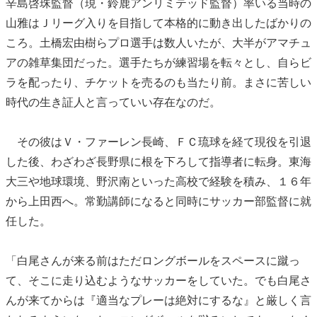
辛島啓珠監督（現・鈴鹿アンリミテッド監督）率いる当時の
山雅はＪリーグ入りを目指して本格的に動き出したばかりの
ころ。土橋宏由樹らプロ選手は数人いたが、大半がアマチュ
アの雑草集団だった。選手たちが練習場を転々とし、自らビ
ラを配ったり、チケットを売るのも当たり前。まさに苦しい
時代の生き証人と言っていい存在なのだ。
その彼はＶ・ファーレン長崎、ＦＣ琉球を経て現役を引退
した後、わざわざ長野県に根を下ろして指導者に転身。東海
大三や地球環境、野沢南といった高校で経験を積み、１６年
から上田西へ。常勤講師になると同時にサッカー部監督に就
任した。
「白尾さんが来る前はただロングボールをスペースに蹴っ
て、そこに走り込むようなサッカーをしていた。でも白尾さ
んが来てからは『適当なプレーは絶対にするな』と厳しく言