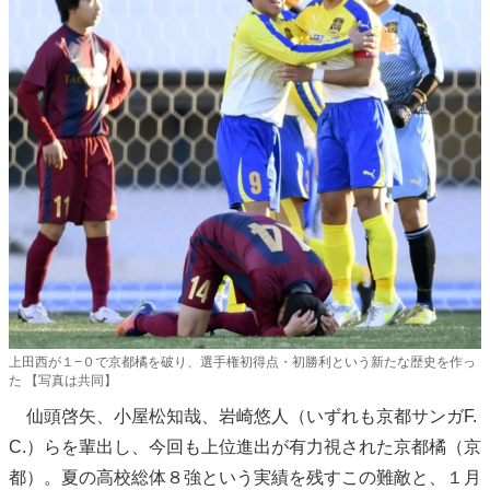
上田西が１−０で京都橘を破り、選手権初得点・初勝利という新たな歴史を作っ
た 【写真は共同】
仙頭啓矢、小屋松知哉、岩崎悠人（いずれも京都サンガF.
C.）らを輩出し、今回も上位進出が有力視された京都橘（京
都）。夏の高校総体８強という実績を残すこの難敵と、１月