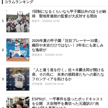
コラムランキング
7回制になるくらいなら甲子園以外のほうが納
得 聖地常連校の監督が大反対する理由
1
東哲平
- 2026/8/2 10:50
2026年夏の甲子園「注目プレーヤー10選」
織田や末吉だけではない！ 2年生にも楽しみ
な逸材が
2
西尾典文
- 2026/8/4 10:40
「人と違う道を行く」佐々木麟太郎が開ける
扉、その先に 未来の挑戦者たちへの新たな
フロンティアを拓けるか
3
丹羽政善
- 2026/7/30 10:30
ESPNが、一平事件を扱ったポッドキャスト
を公開 大谷翔平を裏切った元通訳の“肉