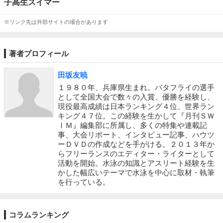
子高生スイマー
※リンク先は外部サイトの場合があります
著者プロフィール
田坂友暁
１９８０年、兵庫県生まれ。バタフライの選手
として全国大会で数々の入賞、優勝を経験し、
現役最高成績は日本ランキング４位、世界ラン
キング４７位。この経験を生かして『月刊ＳＷ
ＩＭ』編集部に所属し、多くの特集や連載記
事、大会リポート、インタビュー記事、ハウツ
ーＤＶＤの作成などを手がける。２０１３年か
らフリーランスのエディター・ライターとして
活動を開始。水泳の知識とアスリート経験を生
かした幅広いテーマで水泳を中心に取材・執筆
を行っている。
コラムランキング