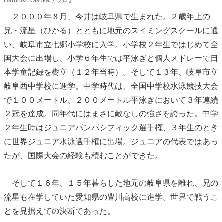
Haruhiko Otsuka/アフロ】
２０００年８月、今井は岐阜県で生まれた。２歳年上の
兄・流星（ひかる）とともに地元のスイミングスクールに通
い、岐阜市立七郷小学校に入学。小学校２年生ではじめて全
国大会に出場し、小学６年生では平泳ぎと個人メドレーで日
本学童記録を樹立（１２年当時）。そして１３年、岐阜市立
岐阜西中学校に進学。中学時代は、全国中学校水泳競技大会
で１００メートル、２００メートル平泳ぎにおいて３年連続
２冠を達成。同年代にはまさに敵なしの強さを誇った。中学
２年生時はジュニアパンパシフィック選手権、３年生のとき
に世界ジュニア水泳選手権に出場。ジュニアの代表ではあっ
たが、国際大会の経験も積むことができた。
そして１６年、１５年暮らした地元の岐阜県を離れ、兄の
流星も在学していた愛知県の豊川高校に進学。世界で戦うこ
とを見据えての決断であった。