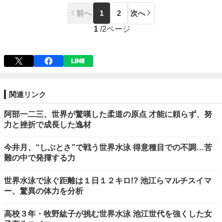
前へ
1
2
次へ
1
/
2ページ
関連リンク
阿部一二三、世界が驚嘆した柔道の原点 才能に頼らず、努
力と挫折で成長した逸材
今井月、“しぶとさ”で戦う世界水泳 得意種目での不調…苦
難の中で発揮する力
世界水泳で泳ぐ距離は１日１２キロ!? 池江らマルチスイマ
ー、驚異の体力を分析
高校３年・牧野紘子が挑む世界水泳 池江世代を強くした女