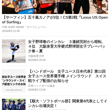
【サーフィン】五十嵐カノアが2位！CS第2戦『Lexus US Open
of Surfing』
THE SURF NEWS「サーフニュース」
2026/8/3 21:00
女子野球春のインカレ ３連続完封から暗転、
４位 大阪体育大学硬式野球部女子プレーバッ
ク春～夏
大阪体育大学
2026/8/3 20:00
【ハンドボール 女子ユース日本代表】第11回
女子ユース世界選手権 メインラウンド スイス
戦ライブ配信のお知らせ
日本ハンドボール協会
2026/8/3 13:00
【順大・ソフトボール部】関東第4代表としてイ
ンカレ出場決定！