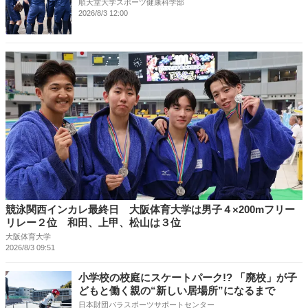
順天堂大学スポーツ健康科学部
2026/8/3 12:00
競泳関西インカレ最終日 大阪体育大学は男子４×200mフリー
リレー２位 和田、上甲、松山は３位
大阪体育大学
2026/8/3 09:51
小学校の校庭にスケートパーク!? 「廃校」が子
どもと働く親の“新しい居場所”になるまで
日本財団パラスポーツサポートセンター