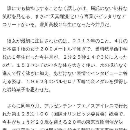
誰にでも物怖じすることなく話しかけ、屈託のない純粋な
笑顔を見せる、まさに“天真爛漫”という言葉がピッタリなア
スリートがいる。豊川高校２年生になった今井月だ。
彼女が最初に注目されたのは、２０１３年のこと。４月の
日本選手権の女子２００メートル平泳ぎで、当時岐阜西中学
校の１年生だった今井月が、２分２５秒１４で３位に入った
のだ。１５３センチの小さな体を大きく使い、水の抵抗なく
進んで行く泳ぎに加え、あどけない表情でインタビューに答
える姿は、１９９２年のバルセロナ五輪で金メダルを獲得し
た岩崎恭子を思わせた。
さらに同年９月、アルゼンチン・ブエノスアイレスで行わ
れた第１２５次ＩＯＣ（国際オリンピック委員会）総会で、
今井がちょうど２０歳を迎える２０年の東京五輪開催が決