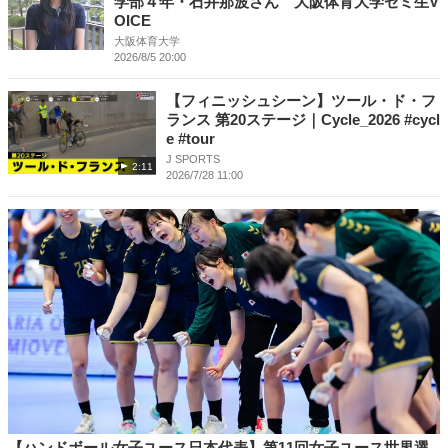
学部４年・石井那波さん 大阪体育大学ゼミ生V
OICE
大阪体育大学
2026/8/5 20:00
【フィニッシュシーン】ツール・ド・フ
ランス 第20ステージ｜Cycle_2026 #cycl
e #tour
J SPORTS
2:11
2026/7/28 11:00
【ハンドボール女子ユース日本代表】第11回女子ユース世界選