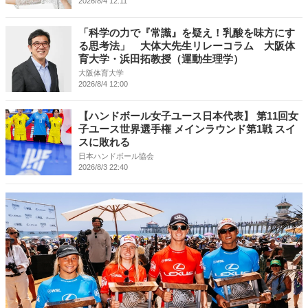
2026/8/4 12:11
「科学の力で『常識』を疑え！乳酸を味方にす
る思考法」 大体大先生リレーコラム 大阪体
育大学・浜田拓教授（運動生理学）
大阪体育大学
2026/8/4 12:00
【ハンドボール女子ユース日本代表】 第11回女
子ユース世界選手権 メインラウンド第1戦 スイ
スに敗れる
日本ハンドボール協会
2026/8/3 22:40