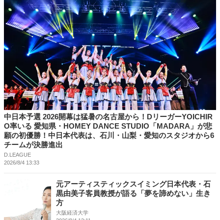
中日本予選 2026開幕は猛暑の名古屋から！DリーガーYOICHIR
O率いる 愛知県・HOMEY DANCE STUDIO「MADARA」が悲
願の初優勝！中日本代表は、石川・山梨・愛知のスタジオから6
チームが決勝進出
D.LEAGUE
2026/8/4 13:33
元アーティスティックスイミング日本代表・石
黒由美子客員教授が語る「夢を諦めない」生き
方
大阪経済大学