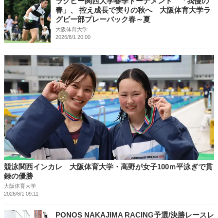
ラグビー関西大学春季トーナメント 「我慢の
春」、 控え成長で実りの秋へ 大阪体育大学ラ
グビー部プレーバック春～夏
大阪体育大学
2026/8/1 20:00
競泳関西インカレ 大阪体育大学・高野が女子100ｍ平泳ぎで貫
録の優勝
大阪体育大学
2026/8/1 09:11
PONOS NAKAJIMA RACING予選/決勝レースレ