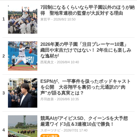
7回制になるくらいなら甲子園以外のほうが納
得 聖地常連校の監督が大反対する理由
1
東哲平
- 2026/8/2 10:50
2026年夏の甲子園「注目プレーヤー10選」
織田や末吉だけではない！ 2年生にも楽しみ
な逸材が
2
西尾典文
- 2026/8/4 10:40
ESPNが、一平事件を扱ったポッドキャスト
を公開 大谷翔平を裏切った元通訳の“肉
声”が語る真実とは？
3
丹羽政善
- 2026/8/6 10:35
競馬AIがアイビスSD、クイーンSを大予想
厳選ワイド3点＆3連複10点で勝負！
4
スポーツナビ
- 2026/7/31 17:40