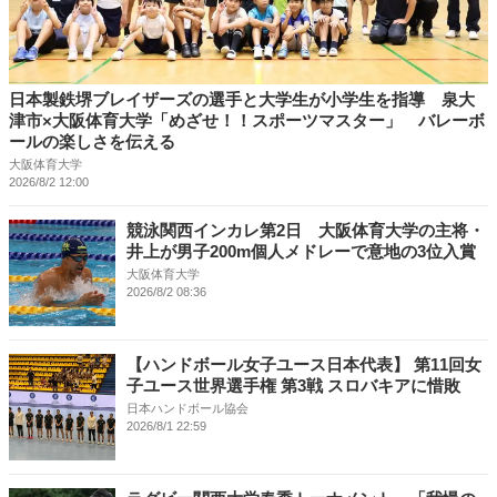
日本製鉄堺ブレイザーズの選手と大学生が小学生を指導 泉大
津市×大阪体育大学「めざせ！！スポーツマスター」 バレーボ
ールの楽しさを伝える
大阪体育大学
2026/8/2 12:00
競泳関西インカレ第2日 大阪体育大学の主将・
井上が男子200m個人メドレーで意地の3位入賞
大阪体育大学
2026/8/2 08:36
【ハンドボール女子ユース日本代表】 第11回女
子ユース世界選手権 第3戦 スロバキアに惜敗
日本ハンドボール協会
2026/8/1 22:59