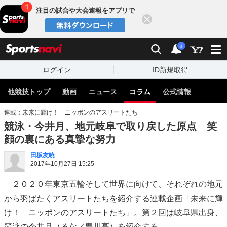
注目の試合や大会速報をアプリで
閉じる
sports
検索
通知
i
ログイン
ID新規取得
他競技トップ
動画
ニュース
コラム
公式情報
連載：未来に輝け！ ニッポンのアスリートたち
競泳・今井月、地元岐阜で取り戻した原点 笑
顔の裏にある真摯な努力
田坂友暁
2017年10月27日 15:25
２０２０年東京五輪そして世界に向けて、それぞれの地元
から羽ばたくアスリートたちを紹介する連載企画「未来に輝
け！ ニッポンのアスリートたち」。第２回は岐阜県出身、
競泳の今井月（るな／豊川高）を紹介する。