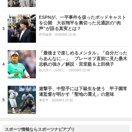
ESPNが、一平事件を扱ったポッドキャスト
を公開 大谷翔平を裏切った元通訳の“肉
声”が語る真実とは？
3
丹羽政善
- 2026/8/6 10:35
「最後まで楽しめるメンタル」「自分だった
らあんなに…」 プレーオフ直前に見た桑木
志帆の強さ／解説・宮里藍＆上田桃子
4
桂川洋一（GDO）
- 2026/8/3 12:00
遊撃手、中堅手には下級生を使う 甲子園常
連監督が明かす「聖地の震え」の意味
5
東哲平
- 2026/8/3 10:30
スポーツ情報ならスポーツナビアプリ