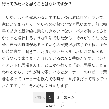
行ってみたいと思うことはないですか？
いや、もう全然思わないですね。今は逆に時間が空いて、
家にいてまったりしているのが贅沢だなと思います。前は朝
早く起きて新幹線に乗らなきゃいけない、バスが待ってると
かずっと追われるような生活でしたから。それがなくなった
分、自分の時間があるっていうのが贅沢な感じですね。寝た
い時に寝て、起きて、お腹が空いたら食べたい時に食べる。
そうやって家でまったりしているのが１番好きです。（ジャ
イアント）馬場さんも、どこかへ行くと「あ、馬場だ」と言
われるから、それが嫌で家にいるとか、ホテルのロビーで葉
巻を吸ってコーヒーを飲んでる時が１番好きだって言ってい
たんですけど、それがよく分かります。
前へ
1
2
次へ
1
/
2ページ