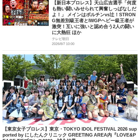
【新日本プロレス】天山広吉選手「何度
も熱い闘いみせられて興奮しっぱなしだ
よ！」 メインはボルチンvs辻！STRON
G無差別級王者とIWGPヘビー級王者が
8:01
激突！互いに強いと認め合う2人の闘い
に大熱狂 ほか
テレビ朝日
2026/8/7 10:00
【東京女子プロレス】東京・TOKYO IDOL FESTIVAL 2026 sup
ported by にしたんクリニック GREETING AREA内『LOVE&P