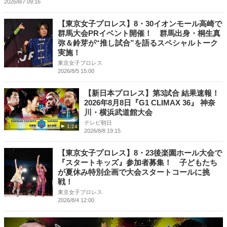
2026/8/7 09:16
【東京女子プロレス】8・30イオンモール高崎で
群馬大会PRイベント開催！ 群馬出身・桐生真
弥＆鈴芽が“推し試合”を語るスペシャルトーク
実施！
東京女子プロレス
2026/8/5 15:00
【新日本プロレス】第3試合 結果速報！
2026年8月8日『G1 CLIMAX 36』 神奈
川・横浜武道館大会
テレビ朝日
1:24
2026/8/8 19:15
【東京女子プロレス】8・23後楽園ホール大会で
『スタートキッズ』参加者募集！ 子どもたち
が夏休み特別企画で大会スタートコールに挑
戦！
東京女子プロレス
2026/8/4 12:00