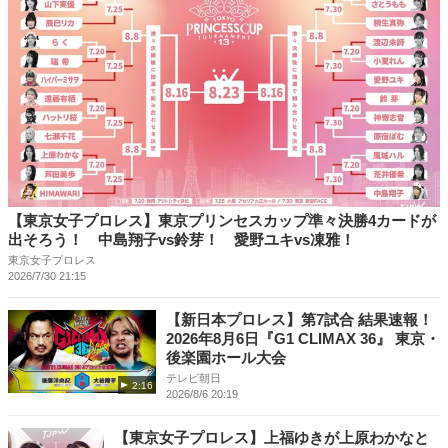
【東京女子プロレス】東京プリンセスカップ準々決勝4カードが
出そろう！ 中島翔子vs鈴芽！ 愛野ユキvs凍雅！
東京女子プロレス
2026/7/30 21:15
【新日本プロレス】第7試合 結果速報！
2026年8月6日『G1 CLIMAX 36』 東京・
後楽園ホール大会
テレビ朝日
2:16
2026/8/6 20:19
【東京女子プロレス】上福ゆきが上原わかなと