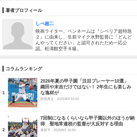
著者プロフィール
しべ超二
映画ライター。ペンネームは『シベリア超特急
２』に由来し、生前マイク水野監督に「どんど
んやってください」と認可されたため一応公
認。松濤館空手８級。
コラムランキング
2026年夏の甲子園「注目プレーヤー10選」
織田や末吉だけではない！ 2年生にも楽しみ
な逸材が
1
西尾典文
- 2026/8/4 10:40
7回制になるくらいなら甲子園以外のほうが納
得 聖地常連校の監督が大反対する理由
2
東哲平
- 2026/8/2 10:50