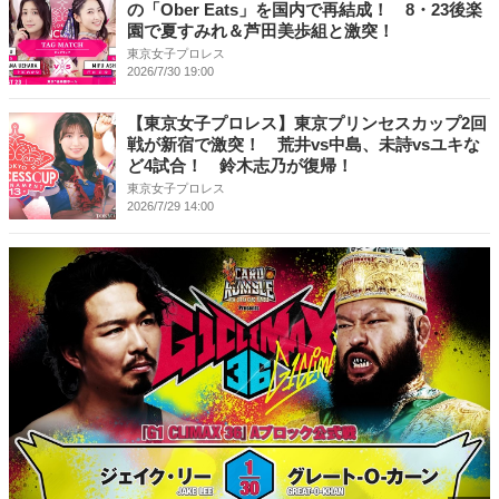
の「Ober Eats」を国内で再結成！ 8・23後楽
園で夏すみれ＆芦田美歩組と激突！
東京女子プロレス
2026/7/30 19:00
【東京女子プロレス】東京プリンセスカップ2回
戦が新宿で激突！ 荒井vs中島、未詩vsユキな
ど4試合！ 鈴木志乃が復帰！
東京女子プロレス
2026/7/29 14:00