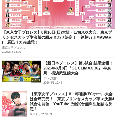
【東京女子プロレス】8月16日(日)大阪・176BOX大会、東京プ
リンセスカップ準決勝の組み合わせ決定！ 鈴芽vsHIMAWAR
I、辰巳リカvs凍雅！
東京女子プロレス
2026/8/8 18:00
【新日本プロレス】第5試合 結果速報！
2026年8月8日『G1 CLIMAX 36』 神奈
川・横浜武道館大会
テレビ朝日
2:45
2026/8/8 19:42
【東京女子プロレス】8・8両国KFCホール大会
は全席完売！ 東京プリンセスカップ準々決勝4
試合を開催 YouTubeで全試合無料生配信も決
定！
東京女子プロレス