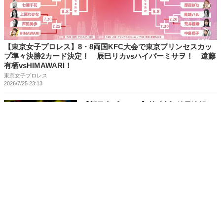
【東京女子プロレス】8・8両国KFC大会で東京プリンセスカッ
プ準々決勝2カード決定！ 辰巳リカvsハイパーミサヲ！ 遠藤
有栖vsHIMAWARI！
東京女子プロレス
2026/7/25 23:13
【新日本プロレス】第2試合 結果速報！
2026年8月6日『G1 CLIMAX 36』 東京・
後楽園ホール大会
テレビ朝日
1:40
2026/8/6 19:03
【新日本プロレス】第1試合 結果速報！
2026年8月6日『G1 CLIMAX 36』 東京・
後楽園ホール大会
テレビ朝日
1:49
2026/8/6 19:02