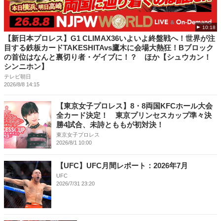
10:18
【新日本プロレス】G1 CLIMAX36いよいよ終盤戦へ！世界が注
目する鉄板カードTAKESHITAvs鷹木に会場大熱狂！Bブロック
の首位はなんと裏切り者・ゲイブに！？ ほか【シュウカン！
シンニホン】
テレビ朝日
2026/8/8 14:15
【東京女子プロレス】8・8両国KFCホール大会
全カード決定！ 東京プリンセスカップ準々決
勝4試合、未詩とももが初対決！
東京女子プロレス
2026/8/1 10:00
【UFC】UFC月間レポート：2026年7月
UFC
2026/7/31 23:20