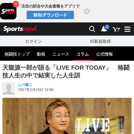
注目の試合や大会速報をアプリで
閉じる
sports
検索
通知
i
ログイン
ID新規取得
格闘技トップ
動画
ニュース
コラム
公式情報
天龍源一郎が語る「LIVE FOR TODAY」 格闘
技人生の中で結実した人生訓
しべ超二
2017年2月24日 14:00