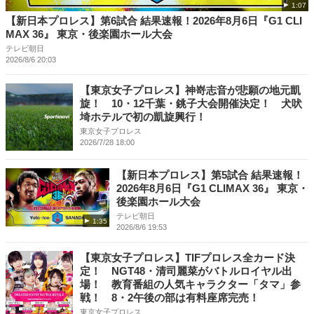
1:07
【新日本プロレス】第6試合 結果速報！2026年8月6日『G1 CLI
MAX 36』 東京・後楽園ホール大会
テレビ朝日
2026/8/6 20:03
【東京女子プロレス】神嵜志音が悲願の地元凱
旋！ 10・12千葉・銚子大会開催決定！ 犬吠
埼ホテルで初の凱旋興行！
東京女子プロレス
2026/7/28 18:00
【新日本プロレス】第5試合 結果速報！
2026年8月6日『G1 CLIMAX 36』 東京・
後楽園ホール大会
テレビ朝日
1:35
2026/8/6 19:53
【東京女子プロレス】TIFプロレス全カード決
定！ NGT48・清司麗菜がバトルロイヤル出
場！ 教育番組の人気キャラクター「タマ」参
戦！ 8・2午後の部は有料座席完売！
東京女子プロレス