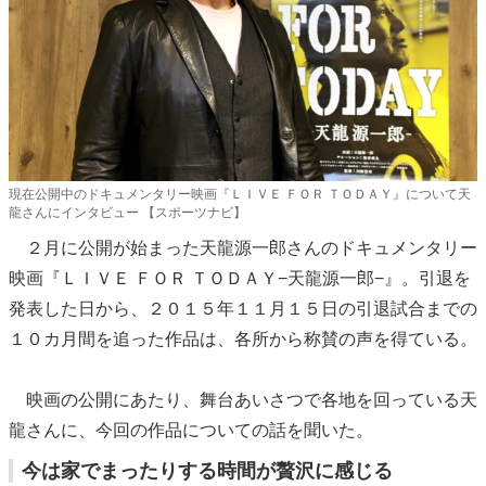
現在公開中のドキュメンタリー映画『ＬＩＶＥ ＦＯＲ ＴＯＤＡＹ』について天
龍さんにインタビュー 【スポーツナビ】
２月に公開が始まった天龍源一郎さんのドキュメンタリー
映画『ＬＩＶＥ ＦＯＲ ＴＯＤＡＹ−天龍源一郎−』。引退を
発表した日から、２０１５年１１月１５日の引退試合までの
１０カ月間を追った作品は、各所から称賛の声を得ている。
映画の公開にあたり、舞台あいさつで各地を回っている天
龍さんに、今回の作品についての話を聞いた。
今は家でまったりする時間が贅沢に感じる