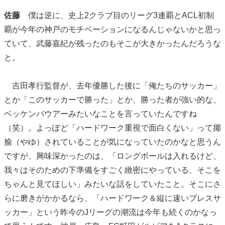
佐藤
僕は逆に、史上2クラブ目のリーグ3連覇とACL初制
覇が今年の神戸のモチベーションになるんじゃないかと思っ
ていて、武藤嘉紀が残ったのもそこが大きかったんだろうな
と。
吉田孝行監督が、去年優勝した後に「俺たちのサッカー」
とか「このサッカーで勝った」とか、勝った者が強い的な、
ベッケンバウアーみたいなことを言っていたんですね
（笑）。よっぽど「ハードワーク重視で面白くない」って揶
揄（やゆ）されていることが気になっていたのかなと思うん
ですが、興味深かったのは、「ロングボールは入れるけど、
我々はそのための下準備をすごく緻密にやっている、そこを
ちゃんと見てほしい」みたいな話をしていたこと。そこにさ
らに磨きがかかるなら、「ハードワーク＆縦に速いプレスサ
ッカー」という昨今のJリーグの潮流は今年も続くのかなっ