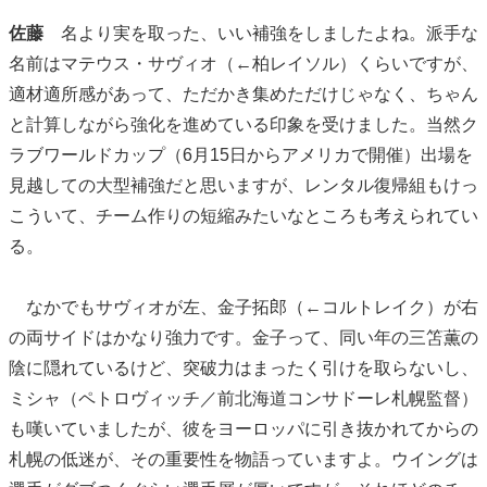
佐藤
名より実を取った、いい補強をしましたよね。派手な
名前はマテウス・サヴィオ（←柏レイソル）くらいですが、
適材適所感があって、ただかき集めただけじゃなく、ちゃん
と計算しながら強化を進めている印象を受けました。当然ク
ラブワールドカップ（6月15日からアメリカで開催）出場を
見越しての大型補強だと思いますが、レンタル復帰組もけっ
こういて、チーム作りの短縮みたいなところも考えられてい
る。
なかでもサヴィオが左、金子拓郎（←コルトレイク）が右
の両サイドはかなり強力です。金子って、同い年の三笘薫の
陰に隠れているけど、突破力はまったく引けを取らないし、
ミシャ（ペトロヴィッチ／前北海道コンサドーレ札幌監督）
も嘆いていましたが、彼をヨーロッパに引き抜かれてからの
札幌の低迷が、その重要性を物語っていますよ。ウイングは