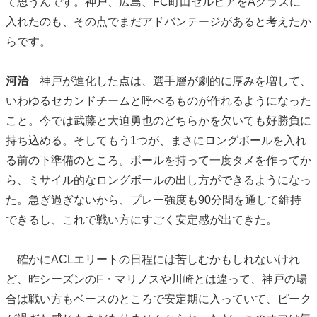
て思うんです。神戸、広島、FC町田ゼルビアをAクラスに
入れたのも、その点でまだアドバンテージがあると考えたか
らです。
河治
神戸が進化した点は、選手層が劇的に厚みを増して、
いわゆるセカンドチームと呼べるものが作れるようになった
こと。今では武藤と大迫勇也のどちらかを欠いても好勝負に
持ち込める。そしてもう1つが、まさにロングボールを入れ
る前の下準備のところ。ボールを持って一度タメを作ってか
ら、ミサイル的なロングボールの出し方ができるようになっ
た。急ぎ過ぎないから、プレー強度も90分間を通して維持
できるし、これで戦い方にすごく安定感が出てきた。
確かにACLエリートの日程には苦しむかもしれないけれ
ど、昨シーズンのF・マリノスや川崎とは違って、神戸の場
合は戦い方もベースのところで安定期に入っていて、ピーク