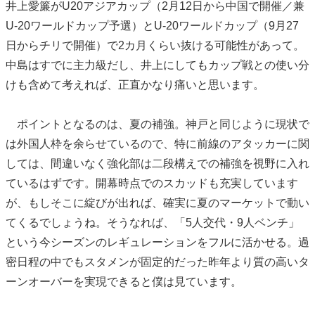
井上愛簾がU20アジアカップ（2月12日から中国で開催／兼
U-20ワールドカップ予選）とU-20ワールドカップ（9月27
日からチリで開催）で2カ月くらい抜ける可能性があって。
中島はすでに主力級だし、井上にしてもカップ戦との使い分
けも含めて考えれば、正直かなり痛いと思います。
ポイントとなるのは、夏の補強。神戸と同じように現状で
は外国人枠を余らせているので、特に前線のアタッカーに関
しては、間違いなく強化部は二段構えでの補強を視野に入れ
ているはずです。開幕時点でのスカッドも充実しています
が、もしそこに綻びが出れば、確実に夏のマーケットで動い
てくるでしょうね。そうなれば、「5人交代・9人ベンチ」
という今シーズンのレギュレーションをフルに活かせる。過
密日程の中でもスタメンが固定的だった昨年より質の高いタ
ーンオーバーを実現できると僕は見ています。