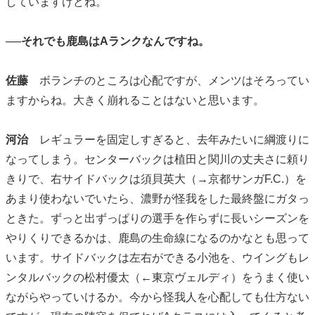
していますけどね。
──それでも鹿島はAランクなんですね。
佐藤
ボランチのところは心配ですが、メンツはそろってい
ますからね。大きく崩れることはないと思います。
河治
レギュラーを固定しすぎると、去年みたいに綱渡りに
なってしまう。センターバックは植田と関川の丈夫さに頼り
きりで、右サイドバックは須貝英大（→京都サンガF.C.）を
あまり使わないでいたら、濃野が怪我をした最終盤にガタっ
ときた。ずっと出ずっぱりの選手を作らずに長いシーズンを
やりくりできるかは、鹿島の生命線になるのかなとも思って
います。サイドバックは左右ができる小池を、ウイングもレ
ンタルバックの松村優太（←東京ヴェルディ）をうまく使い
ながらやっていけるか。今から怪我人を心配しても仕方ない