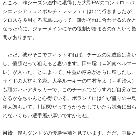
ところ。昨シーズン途中に獲得した大型FWのゴンサロ・パ
シエンシア（→スポルチ・レシフェ）は出て行きましたが、
クロスを多用する広島にあって、誰がそれに合わせるのかと
なった時に、ジャーメインにその役割が務まるのかという疑
問があります。
ただ、彼がそこでフィットすれば、チームの完成度は高い
し、優勝だって狙えると思います。田中聡（←湘南ベルマー
レ）が入ったことによって、中盤の厚みがさらに増したし、
サイドの人材も多彩。大卒ルーキーの中村草太（←明治大）
も頭のいいアタッカーで、このチームでどうすれば自分が生
きるかをちゃんと心得ている。ボランチには伸び盛りの中島
洋太朗もいて、川辺駿だってうかうかしていたら試合に出ら
れないくらい選手層が厚いですからね。
河治
僕もダントツの優勝候補と見ています。ただ、中島と