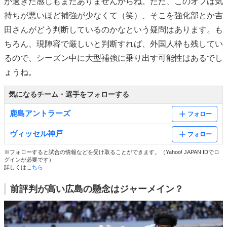
が過ぎた感じもまだありませんからね。ただ、このオフは気
持ちが悪いほど補強が少なくて（笑）、そこを強化部とか吉
田さんがどう判断しているのかなという疑問はあります。も
ちろん、現陣容で厳しいと判断すれば、外国人枠も残してい
るので、シーズン中に大型補強に乗り出す可能性はあるでし
ょうね。
気になるチーム・選手をフォローする
鹿島アントラーズ
フォロー
ヴィッセル神戸
フォロー
※フォローすると試合の情報などを受け取ることができます。（Yahoo! JAPAN IDでロ
グインが必要です）
詳しくは
こちら
前評判が高い広島の懸念はジャーメイン？