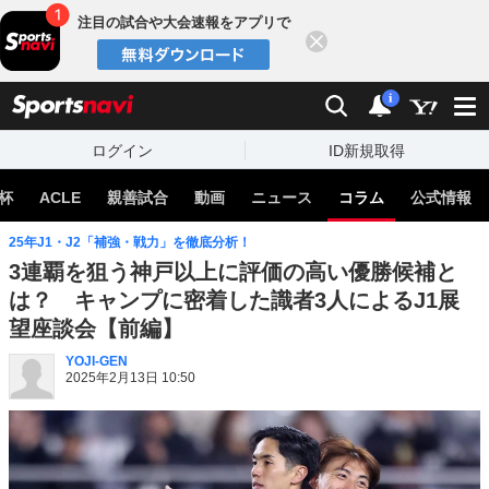
注目の試合や大会速報をアプリで
閉じる
sports
検索
通知
i
ログイン
ID新規取得
杯
ACLE
親善試合
動画
ニュース
コラム
公式情報
25年J1・J2「補強・戦力」を徹底分析！
3連覇を狙う神戸以上に評価の高い優勝候補と
は？ キャンプに密着した識者3人によるJ1展
望座談会【前編】
YOJI-GEN
2025年2月13日 10:50