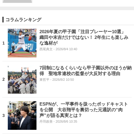
コラムランキング
2026年夏の甲子園「注目プレーヤー10選」
織田や末吉だけではない！ 2年生にも楽しみ
な逸材が
1
西尾典文
- 2026/8/4 10:40
7回制になるくらいなら甲子園以外のほうが納
得 聖地常連校の監督が大反対する理由
2
東哲平
- 2026/8/2 10:50
ESPNが、一平事件を扱ったポッドキャスト
を公開 大谷翔平を裏切った元通訳の“肉
声”が語る真実とは？
3
丹羽政善
- 2026/8/6 10:35