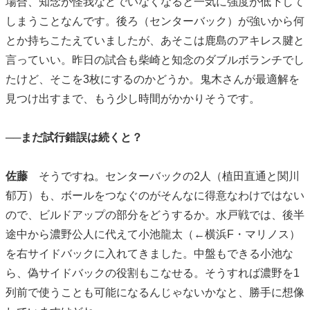
場合、知念が怪我などでいなくなると一気に強度が低下して
しまうことなんです。後ろ（センターバック）が強いから何
とか持ちこたえていましたが、あそこは鹿島のアキレス腱と
言っていい。昨日の試合も柴崎と知念のダブルボランチでし
たけど、そこを3枚にするのかどうか。鬼木さんが最適解を
見つけ出すまで、もう少し時間がかかりそうです。
──まだ試行錯誤は続くと？
佐藤
そうですね。センターバックの2人（植田直通と関川
郁万）も、ボールをつなぐのがそんなに得意なわけではない
ので、ビルドアップの部分をどうするか。水戸戦では、後半
途中から濃野公人に代えて小池龍太（←横浜F・マリノス）
を右サイドバックに入れてきました。中盤もできる小池な
ら、偽サイドバックの役割もこなせる。そうすれば濃野を1
列前で使うことも可能になるんじゃないかなと、勝手に想像