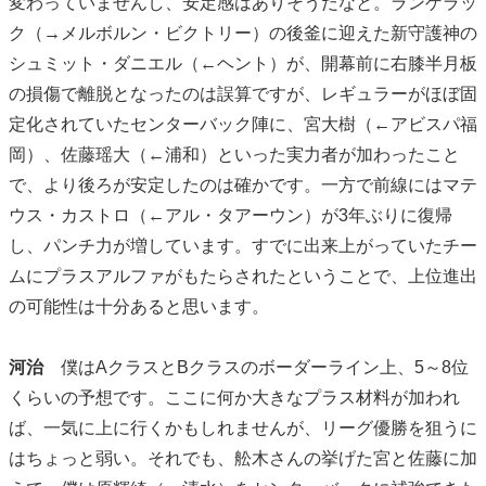
変わっていませんし、安定感はありそうだなと。ランゲラッ
ク（→メルボルン・ビクトリー）の後釜に迎えた新守護神の
シュミット・ダニエル（←ヘント）が、開幕前に右膝半月板
の損傷で離脱となったのは誤算ですが、レギュラーがほぼ固
定化されていたセンターバック陣に、宮大樹（←アビスパ福
岡）、佐藤瑶大（←浦和）といった実力者が加わったこと
で、より後ろが安定したのは確かです。一方で前線にはマテ
ウス・カストロ（←アル・タアーウン）が3年ぶりに復帰
し、パンチ力が増しています。すでに出来上がっていたチー
ムにプラスアルファがもたらされたということで、上位進出
の可能性は十分あると思います。
河治
僕はAクラスとBクラスのボーダーライン上、5～8位
くらいの予想です。ここに何か大きなプラス材料が加われ
ば、一気に上に行くかもしれませんが、リーグ優勝を狙うに
はちょっと弱い。それでも、舩木さんの挙げた宮と佐藤に加