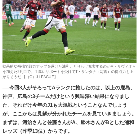
効果的な補強で戦力アップを遂げた浦和。とりわけ充実するのがM・サヴィオら
を加えた2列目で、手厚いサポートを受けてT・サンタナ（写真）の得点力も上
がりそうだ 【（C）J.LEAGUE】
──今回3人がそろってAランクに推したのは、以上の鹿島、
神戸、広島の3チームだけという興味深い結果になりまし
た。それだけ今年のJ1も大混戦ということなんでしょう
が、ここからは見解が分かれたチームを見ていきましょう。
まずは、河治さんと佐藤さんがA、舩木さんがBとした浦和
レッズ（昨季13位）からです。