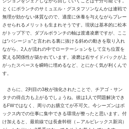
ジションをシェアしながら回していくことは十分可能です。
とくにボランチのサミュエル・グスタフソンなんかは連戦で
無理が効かない体質なので、適度に休養を与えながらプレー
させられるメリットも生まれそうです。現状は基本的に松本
がトップ下で、ダブルボランチの軸は渡邊凌磨ですが、ここ
は“パシージョ”と言われる裏に抜ける斜めの動きを取り入れ
ながら、2人が流れの中でローテーションをして立ち位置を
変える関係性が築かれています。凌磨は右サイドバックが上
がったスペースを瞬時に埋めるなど、とにかく気が利くんで
す。
さらに、2列目の3枚が強化されたことで、チアゴ・サン
タナの得点力も上がるでしょうね。彼は1人で問題解決でき
るFWではなく、周りのお膳立てが不可欠。今シーズンはボ
ックス内での仕事に集中できる環境が整ったと思います。付
け加えると、最前線では長倉幹樹（←アルビレックス新潟）