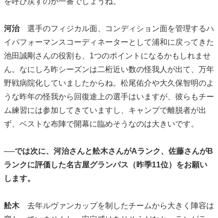
を呼び戻すのが一番でしょうね。
河治
選手のフィジカル面、コンディション面を管理するハ
イパフォーマンスコーディネーターとして浦和に戻ってきた
池田誠剛さんの役割も、1つのポイントになるかもしれませ
ん。なにしろ昨シーズンは二桁近い数の怪我人が出て、万年
野戦病院化していましたからね。松尾佑介や大久保智明のよ
うな昨年の怪我から回復途上の選手はいますが、彼らもチー
ム練習には参加してきていますし、キャンプで離脱者が出
ず、ベストな布陣で開幕に臨めそうなのは大きいです。
──では次に、河治さんと舩木さんがAランク、佐藤さんがB
ランクに評価した名古屋グランパス（昨季11位）をお願い
します。
舩木
去年ルヴァンカップを制したチームから大きく陣容は