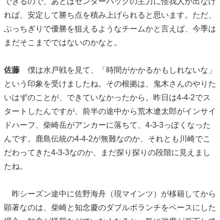
できるので、あとはセンターバックの主力に怪我人が出なけ
れば、安定して勝ち点を積み上げられると思います。ただ、
ぶっちぎりで優勝を狙えるようなチームかと言えば、今季は
まだそこまでではないのかなと。
佐藤
僕は水戸戦を見て、「時間がかかるかもしれないな」
という印象を受けましたね。その根拠は、鬼木さんのやりた
いはずのことが、できていなかったから。昨日は4-4-2でス
タートしたんですが、前半の途中から荒木遼太郎がインサイ
ドハーフ、柴崎岳がアンカーに落ちて、4-3-3っぽくなった
んです。鹿島伝統の4-4-2が無難なのか、それとも川崎でこ
だわってきた4-3-3なのか、まだ探り探りの段階に見えまし
たね。
昨シーズン途中に佐野海舟（現マインツ）が移籍してから
顕著なのは、柴崎と知念慶のダブルボランチをベースにした