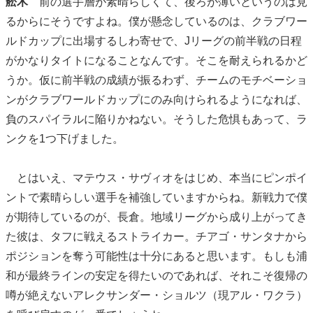
舩木
前の選手層が素晴らしくて、後ろが薄いというのは見
るからにそうですよね。僕が懸念しているのは、クラブワー
ルドカップに出場するしわ寄せで、Jリーグの前半戦の日程
がかなりタイトになることなんです。そこを耐えられるかど
うか。仮に前半戦の成績が振るわず、チームのモチベーショ
ンがクラブワールドカップにのみ向けられるようになれば、
負のスパイラルに陥りかねない。そうした危惧もあって、ラ
ンクを1つ下げました。
とはいえ、マテウス・サヴィオをはじめ、本当にピンポイ
ントで素晴らしい選手を補強していますからね。新戦力で僕
が期待しているのが、長倉。地域リーグから成り上がってき
た彼は、タフに戦えるストライカー。チアゴ・サンタナから
ポジションを奪う可能性は十分にあると思います。もしも浦
和が最終ラインの安定を得たいのであれば、それこそ復帰の
噂が絶えないアレクサンダー・ショルツ（現アル・ワクラ）