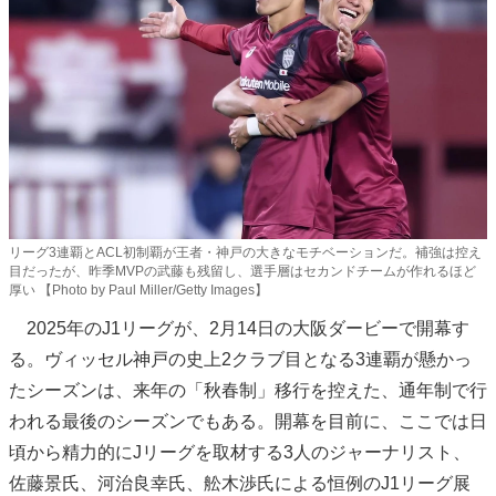
リーグ3連覇とACL初制覇が王者・神戸の大きなモチベーションだ。補強は控え
目だったが、昨季MVPの武藤も残留し、選手層はセカンドチームが作れるほど
厚い 【Photo by Paul Miller/Getty Images】
2025年のJ1リーグが、2月14日の大阪ダービーで開幕す
る。ヴィッセル神戸の史上2クラブ目となる3連覇が懸かっ
たシーズンは、来年の「秋春制」移行を控えた、通年制で行
われる最後のシーズンでもある。開幕を目前に、ここでは日
頃から精力的にJリーグを取材する3人のジャーナリスト、
佐藤景氏、河治良幸氏、舩木渉氏による恒例のJ1リーグ展