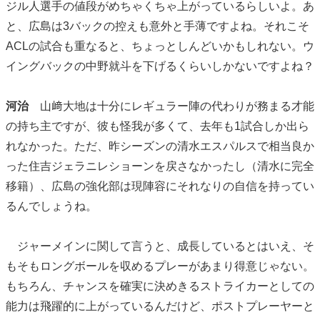
ジル人選手の値段がめちゃくちゃ上がっているらしいよ。あ
と、広島は3バックの控えも意外と手薄ですよね。それこそ
ACLの試合も重なると、ちょっとしんどいかもしれない。ウ
イングバックの中野就斗を下げるくらいしかないですよね？
河治
山﨑大地は十分にレギュラー陣の代わりが務まる才能
の持ち主ですが、彼も怪我が多くて、去年も1試合しか出ら
れなかった。ただ、昨シーズンの清水エスパルスで相当良か
った住吉ジェラニレショーンを戻さなかったし（清水に完全
移籍）、広島の強化部は現陣容にそれなりの自信を持ってい
るんでしょうね。
ジャーメインに関して言うと、成長しているとはいえ、そ
もそもロングボールを収めるプレーがあまり得意じゃない。
もちろん、チャンスを確実に決めきるストライカーとしての
能力は飛躍的に上がっているんだけど、ポストプレーヤーと