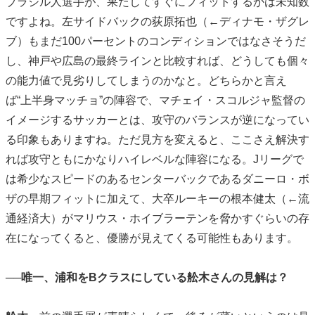
ブラジル人選手が、果たしてすぐにフィットするかは未知数
ですよね。左サイドバックの荻原拓也（←ディナモ・ザグレ
ブ）もまだ100パーセントのコンディションではなさそうだ
し、神戸や広島の最終ラインと比較すれば、どうしても個々
の能力値で見劣りしてしまうのかなと。どちらかと言え
ば“上半身マッチョ”の陣容で、マチェイ・スコルジャ監督の
イメージするサッカーとは、攻守のバランスが逆になってい
る印象もありますね。ただ見方を変えると、ここさえ解決す
れば攻守ともにかなりハイレベルな陣容になる。Jリーグで
は希少なスピードのあるセンターバックであるダニーロ・ボ
ザの早期フィットに加えて、大卒ルーキーの根本健太（←流
通経済大）がマリウス・ホイブラーテンを脅かすぐらいの存
在になってくると、優勝が見えてくる可能性もあります。
──唯一、浦和をBクラスにしている舩木さんの見解は？