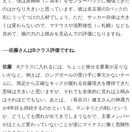
えて、僕は原輝綺（←清水）をセンターバックに補強できた
のはかなり大きいと思っています。彼は名古屋の3バックの
右にうってつけの人材でしょう。ただ、サッカー自体は大き
くは変わらないので、マテウスや浅野雄也（←札幌）なども
含めて、個の力の上積みを見込んでの評価になりますね。
──佐藤さんはBクラス評価ですね。
佐藤
Aクラスに入れるには、ちょっと推せる要素が足りな
いかなと。例えば、ロングボールの受け手に事欠かないチー
ムに、両足から正確なキックが蹴れる佐藤瑶大を獲得できた
意味は大きいと思いますが、それでも全体的に見れば上積み
はそれほどでもない。あとは、（長谷川）健太さんの神通力
が4年目も持続するのかという点。マンネリとの戦いという
か、どうしても慣れが出てきてしまうなかで、主要メンバー
がほとんど変わっていないことが逆にマイナスに働く危険性