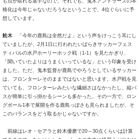
も点が取れる選手なので。それでも、鬼木アントラーズの本
格化は今年じゃないだろうなということで、4位ぐらいに予
想しています。
舩木
「今年の鹿島は全然だよ」という声をけっこう耳にし
ていましたが、2月1日に行われたいばらきサッカーフェス
ティバルの水戸ホーリーホック戦（1-1）を見たかぎり、
「聞いていたよりはうまくいっているな」という印象を受け
ました。ただ、鬼木監督が鹿島でやろうとしているサッカー
は、フロンターレそのままではないと思います。水戸戦を見
ていても、フロンターレみたいな繊細さはなかったし、縦パ
スが簡単に引っ掛かるシーンも多かった。その一方で、ロン
グボール1本で展開を作る鹿島っぽさも見られましたが、そ
このバランスをどう取るかじゃないですか。
前線はレオ・セアラと鈴木優磨で20～30点くらいは計算