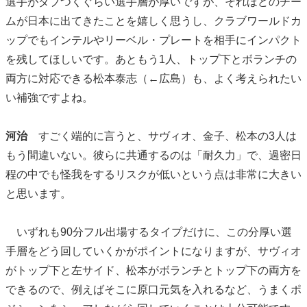
選手がダブつくぐらい選手層が厚いですが、それほどのチー
ムが日本に出てきたことを嬉しく思うし、クラブワールドカ
ップでもインテルやリーベル・プレートを相手にインパクト
を残してほしいです。あともう1人、トップ下とボランチの
両方に対応できる松本泰志（←広島）も、よく考えられたい
い補強ですよね。
河治
すごく端的に言うと、サヴィオ、金子、松本の3人は
もう間違いない。彼らに共通するのは「耐久力」で、過密日
程の中でも怪我をするリスクが低いという点は非常に大きい
と思います。
いずれも90分フル出場するタイプだけに、この分厚い選
手層をどう回していくかがポイントになりますが、サヴィオ
がトップ下と左サイド、松本がボランチとトップ下の両方を
できるので、例えばそこに原口元気を入れるなど、うまくポ