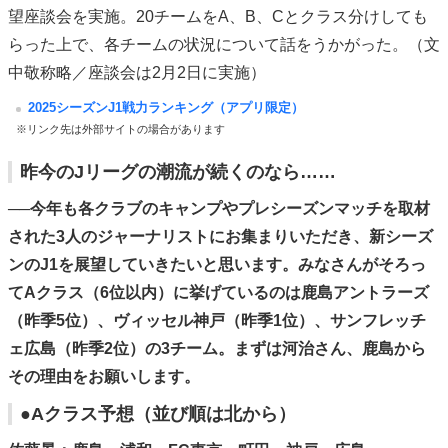
望座談会を実施。20チームをA、B、Cとクラス分けしても
らった上で、各チームの状況について話をうかがった。（文
中敬称略／座談会は2月2日に実施）
2025シーズンJ1戦力ランキング（アプリ限定）
※リンク先は外部サイトの場合があります
昨今のJリーグの潮流が続くのなら……
──今年も各クラブのキャンプやプレシーズンマッチを取材
された3人のジャーナリストにお集まりいただき、新シーズ
ンのJ1を展望していきたいと思います。みなさんがそろっ
てAクラス（6位以内）に挙げているのは鹿島アントラーズ
（昨季5位）、ヴィッセル神戸（昨季1位）、サンフレッチ
ェ広島（昨季2位）の3チーム。まずは河治さん、鹿島から
その理由をお願いします。
●Aクラス予想（並び順は北から）