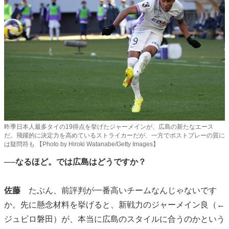
昨季日本人最多タイの19得点を挙げたジャーメインが、広島の新たなエース
だ。飛躍的に決定力を高めているストライカーだが、一方でポストプレーの質に
は疑問符も 【Photo by Hiroki Watanabe/Getty Images】
──なるほど。では広島はどうですか？
佐藤
たぶん、前評判が一番高いチームなんじゃないです
か。先に懸念材料を挙げると、新戦力のジャーメイン良（←
ジュビロ磐田）が、本当に広島のスタイルに合うのかという