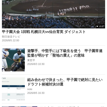
4:47
甲子園大会 1回戦 札幌日大vs仙台育英 ダイジェスト
朝日放送テレビ
2026/8/5 22:00
遊撃手、中堅手には下級生を使う 甲子園常連
監督が明かす「聖地の震え」の意味
東哲平
2026/8/3 10:30
組み合わせで決まった、甲子園で絶対に見たい
ドラフト候補対決10選
note
2026/8/5 16:30