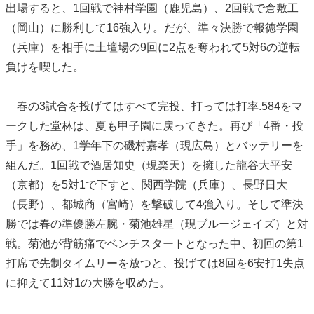
出場すると、1回戦で神村学園（鹿児島）、2回戦で倉敷工
（岡山）に勝利して16強入り。だが、準々決勝で報徳学園
（兵庫）を相手に土壇場の9回に2点を奪われて5対6の逆転
負けを喫した。
春の3試合を投げてはすべて完投、打っては打率.584をマ
ークした堂林は、夏も甲子園に戻ってきた。再び「4番・投
手」を務め、1学年下の磯村嘉孝（現広島）とバッテリーを
組んだ。1回戦で酒居知史（現楽天）を擁した龍谷大平安
（京都）を5対1で下すと、関西学院（兵庫）、長野日大
（長野）、都城商（宮崎）を撃破して4強入り。そして準決
勝では春の準優勝左腕・菊池雄星（現ブルージェイズ）と対
戦。菊池が背筋痛でベンチスタートとなった中、初回の第1
打席で先制タイムリーを放つと、投げては8回を6安打1失点
に抑えて11対1の大勝を収めた。