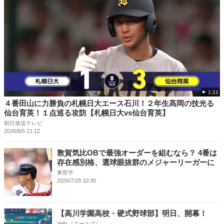
1:21
４番田山に力勝負の札幌日大エース石川！２年生髙岡の技光る
仙台育英！１点巡る攻防【札幌日大vs仙台育英】
朝日放送テレビ
2026/8/5 21:12
敦賀気比OBで最強オーダーを組むなら？ 4番は
存在感別格、選球眼抜群のメジャーリーガーに
東哲平
2026/7/28 10:30
【高川学園高校・硬式野球部】明日、開幕！
Yellz（エールズ）