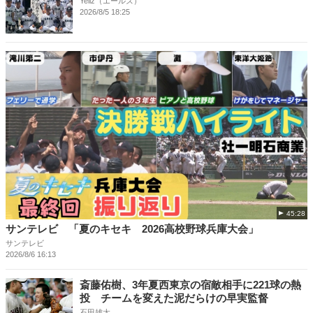
Yellz（エールズ）
2026/8/5 18:25
45:28
サンテレビ 「夏のキセキ 2026高校野球兵庫大会」
サンテレビ
2026/8/6 16:13
斎藤佑樹、3年夏西東京の宿敵相手に221球の熱
投 チームを変えた泥だらけの早実監督
石田雄太