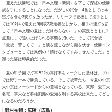
迎えた決勝戦では、日本文理（新潟）を下して深紅の優勝
旗を手にすることになった。だがこの試合、4番としては本
塁打を含む3安打を放ったが、リリーフで登板して投手とし
ては10対4で迎えた9回表2死走者なしから、相手の連打を許
して「日本文理の夏はまだ終わらない！」の実況とともに1
点差にまで追い上げられる事態を招いた。そして試合後、
「最後、苦しくて…」と涙を流しながら顔を伏せ、優勝イン
タビューとしては異例の「情けなくてすみませんでした」と
謝った姿は印象的だった。
夏の甲子園で打率.522の高打率をマークした堂林は、プロ
では野手一本で勝負している。そして後輩たち、今夏の中京
大中京はノーシードからの登場となっている。東邦、愛工大
名電、享栄など群雄割拠の愛知を制する高校は果たしてどこ
になるのだろうか。
野村祐輔：広陵（広島）