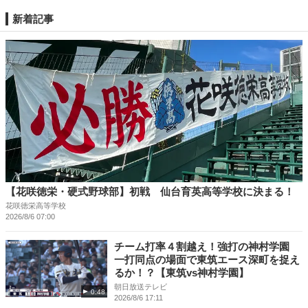
新着記事
【花咲徳栄・硬式野球部】初戦 仙台育英高等学校に決まる！
花咲徳栄高等学校
2026/8/6 07:00
チーム打率４割越え！強打の神村学園
一打同点の場面で東筑エース深町を捉え
るか！？【東筑vs神村学園】
朝日放送テレビ
0:48
2026/8/6 17:11