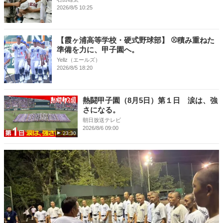
2026/8/5 10:25
【霞ヶ浦高等学校・硬式野球部】 ⚾積み重ねた
準備を力に、甲子園へ。
Yellz（エールズ）
2026/8/5 18:20
熱闘甲子園（8月5日）第１日 涙は、強
さになる。
朝日放送テレビ
2026/8/6 09:00
23:30