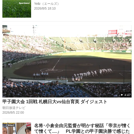
Yellz（エールズ）
2026/8/5 18:10
4:47
甲子園大会 1回戦 札幌日大vs仙台育英 ダイジェスト
朝日放送テレビ
2026/8/5 22:00
名将･小倉全由元監督が明かす秘話「帝京が憎く
て憎くて....」 PL学園との甲子園決勝で感じた