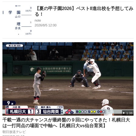
【夏の甲子園2026】ベスト8進出校を予想してみ
る！
note
2026/8/5 12:00
1:36
千載一遇の大チャンスが最終盤の９回にやってきた！札幌日大
は一打同点の場面で中軸へ【札幌日大vs仙台育英】
朝日放送テレビ