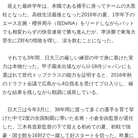
迎えた最終学年は、本職である捕手に座ってチームの大黒
柱となった。高校生活最後となった2016年の夏、1学年下の
エース左腕・櫻井周斗（現DeNA）をリードしながらバット
でも相変わらずの快音連発で勝ち進んだが、準決勝で東海大
菅生に2対4の惜敗を喫し、涙を飲むことになった。
それでも3年間、日大三の厳しい練習の中で身に着けた実
力は本物だった。甲子園未出場ながらU-18侍ジャパンにも
選ばれて世代トップクラスの能力を証明すると、2016年秋
のドラフト会議で広島から4位指名を受けてプロ入りし、確
かな結果を残しながら順調に成長している。
日大三は今年3月に、38年間に渡って多くの選手を育て挙
げた中で2度の全国制覇に導いた名将・小倉全由監督が退任
した。三木有造新監督の下で迎える初めての夏、初戦で強
豪・国士館を16対2で一蹴して好スタートを切った。昨夏に