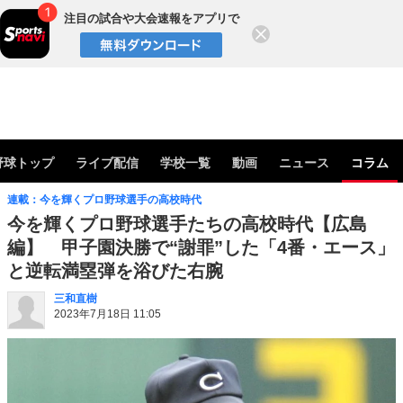
注目の試合や大会速報をアプリで
閉じる
野球トップ
ライブ配信
学校一覧
動画
ニュース
コラム
連載：今を輝くプロ野球選手の高校時代
今を輝くプロ野球選手たちの高校時代【広島
編】 甲子園決勝で“謝罪”した「4番・エース」
と逆転満塁弾を浴びた右腕
三和直樹
2023年7月18日 11:05