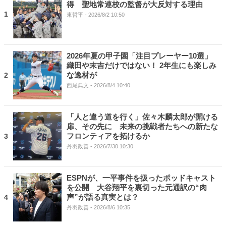
得 聖地常連校の監督が大反対する理由
1
東哲平
- 2026/8/2 10:50
2026年夏の甲子園「注目プレーヤー10選」
織田や末吉だけではない！ 2年生にも楽しみ
な逸材が
2
西尾典文
- 2026/8/4 10:40
「人と違う道を行く」佐々木麟太郎が開ける
扉、その先に 未来の挑戦者たちへの新たな
フロンティアを拓けるか
3
丹羽政善
- 2026/7/30 10:30
ESPNが、一平事件を扱ったポッドキャスト
を公開 大谷翔平を裏切った元通訳の“肉
声”が語る真実とは？
4
丹羽政善
- 2026/8/6 10:35