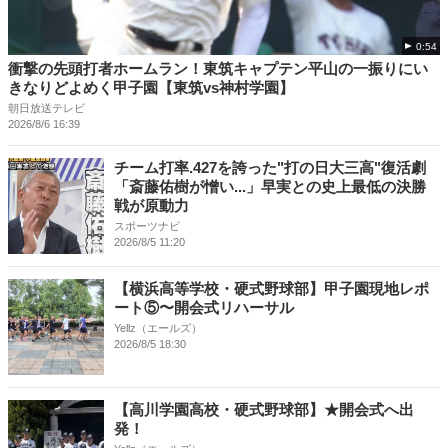
0:54
衝撃の先頭打者ホームラン！東筑キャプテン平山の一振りにい
きなりどよめく甲子園【東筑vs神村学園】
朝日放送テレビ
2026/8/6 16:39
チーム打率.427を誇った"打の日大三高"復活劇
「斎藤佑樹が憎い...」早実との史上最低の決勝
戦が原動力
スポーツナビ
2026/8/5 11:20
【横浜高等学校・硬式野球部】甲子園現地レポ
ート⑤〜開会式リハーサル
Yellz（エールズ）
2026/8/5 18:30
【高川学園高校・硬式野球部】★開会式へ出
発！