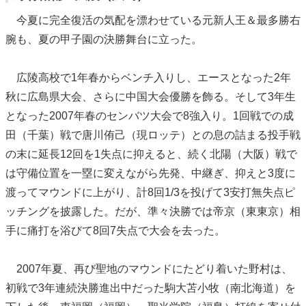
今夏に完全復活の気配を漂わせている元新人王＆最多勝右
腕も、夏の甲子園の決勝舞台に立った。
広陵高校で1年春からベンチ入りし、エースとなった2年
秋に広島県大会、さらに中国大会優勝を飾る。そして3年生
となった2007年春のセンバツ大会で8強入り。1回戦での成
田（千葉）戦で唐川侑己（現ロッテ）との息の詰まる投手戦
の末に延長12回を1失点に抑えると、続く北陽（大阪）戦で
は守備位置を一塁に変えながら先発、中継ぎ、抑えと3度に
渡ってマウンドに上がり、計8回1/3を投げて3安打無失点ピ
ッチングを披露した。だが、準々決勝では帝京（東東京）相
手に痛打を浴びて8回7失点で大会を去った。
2007年夏、再び聖地のマウンドにたどり着いた野村は、
初戦で3年連続決勝進出中だった駒大苫小牧（南北海道）を