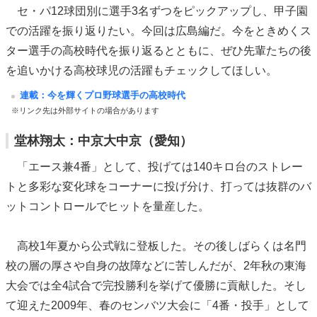
セ・パ12球団別に選手3名ずつをピックアップし、甲子園
での活躍を振り返りたい。今回は広島編だ。今をときめくス
ター選手の高校時代を振り返るとともに、ぜひ先輩たちの後
を追いかける高校球児の活躍もチェックしてほしい。
連載：今を輝くプロ野球選手の高校時代
※リンク先は外部サイトの場合があります
堂林翔太：中京大中京（愛知）
「エース兼4番」として、投げては140キロ台のストレー
トと多彩な変化球をコーナーに投げ分け、打っては抜群のバ
ットコントロールでヒットを量産した。
高校1年夏から公式戦に登板した。その後しばらくは名門
校の層の厚さや自身の故障などに苦しんだが、2年秋の東海
大会では全4試合で完投勝利を挙げて優勝に貢献した。そし
て迎えた2009年、春のセンバツ大会に「4番・投手」として