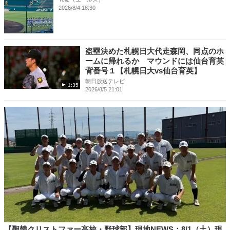
2026/8/4 18:30
盗塁決めた札幌日大代走森岡、同点のホ
ームに帰れるか マウンドには仙台育英
背番号１【札幌日大vs仙台育英】
朝日放送テレビ
1:35
2026/8/5 21:01
【聖隷クリストファー高校・野球部】現地NEWS：8/1（土）現