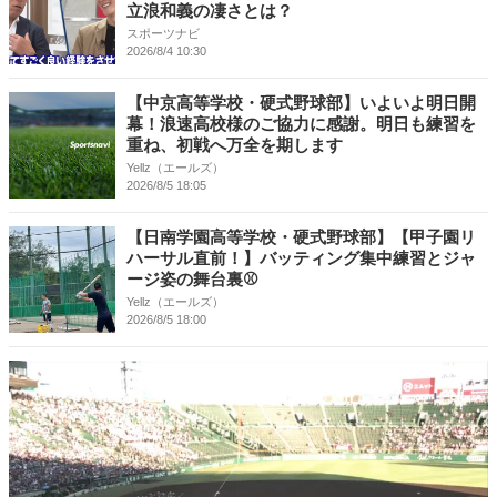
立浪和義の凄さとは？
スポーツナビ
2026/8/4 10:30
【中京高等学校・硬式野球部】いよいよ明日開
幕！浪速高校様のご協力に感謝。明日も練習を
重ね、初戦へ万全を期します
Yellz（エールズ）
2026/8/5 18:05
【日南学園高等学校・硬式野球部】【甲子園リ
ハーサル直前！】バッティング集中練習とジャ
ージ姿の舞台裏⚾️
Yellz（エールズ）
2026/8/5 18:00