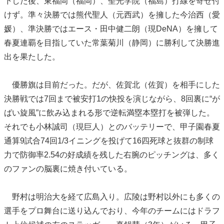
下した後、東福岡（福岡）、聖光学院（福島）打線を寄せ付
けず。準々決勝では熊代聖人（元西武）を擁した今治西（愛
媛）、準決勝ではエース・田中健二朗（現DeNA）を擁して
春夏連覇を目指していた常葉菊川（静岡）に勝利して決勝進
出を果たした。
優勝旗は目前だった。だが、佐賀北（佐賀）を相手にした
決勝戦では7回まで被安打1の快投を演じながら、8回裏に“が
ばい旋風”に飲み込まれる形で逆転満塁本塁打を被弾した。
それでも小林誠司（現巨人）とのバッテリーで、甲子園春夏
通算9試合74回1/3イニングを投げて16四死球と抜群の制球
力で防御率2.54の好成績を残した右腕のピッチングは、多く
のファンの脳裏に焼き付いている。
野村は明治大を経て広島入り。広陵は野村以外にも多くの
選手をプロ舞台に送り込んでおり、今年のチームにはドラフ