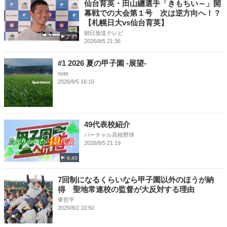
仙台育英・田山纏選手「きもちい～」開
幕戦での大会第１号 次は逆方向へ！？
【札幌日大vs仙台育英】
朝日放送テレビ
2:45
2026/8/5 21:36
#1 2026 夏の甲子園 -展望-
note
2026/8/5 16:10
49代表校紹介
バーチャル高校野球
2026/8/5 21:19
4:40
7回制になるくらいなら甲子園以外のほうが納
得 聖地常連校の監督が大反対する理由
東哲平
2026/8/2 10:50