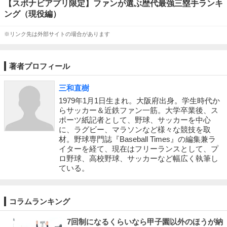
【スポナビアプリ限定】ファンが選ぶ歴代最強三塁手ランキ
ング（現役編）
※リンク先は外部サイトの場合があります
著者プロフィール
三和直樹
1979年1月1日生まれ。大阪府出身。学生時代か
らサッカー＆近鉄ファン一筋。大学卒業後、ス
ポーツ紙記者として、野球、サッカーを中心
に、ラグビー、マラソンなど様々な競技を取
材。野球専門誌『Baseball Times』の編集兼ラ
イターを経て、現在はフリーランスとして、プ
ロ野球、高校野球、サッカーなど幅広く執筆し
ている。
コラムランキング
7回制になるくらいなら甲子園以外のほうが納