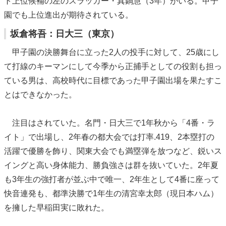
ト上位候補の左のスラッガー・真鍋慧（3年）がいる。甲子
園でも上位進出が期待されている。
坂倉将吾：日大三（東京）
甲子園の決勝舞台に立った2人の投手に対して、25歳にし
て打線のキーマンにして今季から正捕手としての役割も担っ
ている男は、高校時代に目標であった甲子園出場を果たすこ
とはできなかった。
注目はされていた。名門・日大三で1年秋から「4番・ラ
イト」で出場し、2年春の都大会では打率.419、2本塁打の
活躍で優勝を飾り、関東大会でも満塁弾を放つなど、鋭いス
イングと高い身体能力、勝負強さは群を抜いていた。2年夏
も3年生の強打者が並ぶ中で唯一、2年生として4番に座って
快音連発も、都準決勝で1年生の清宮幸太郎（現日本ハム）
を擁した早稲田実に敗れた。