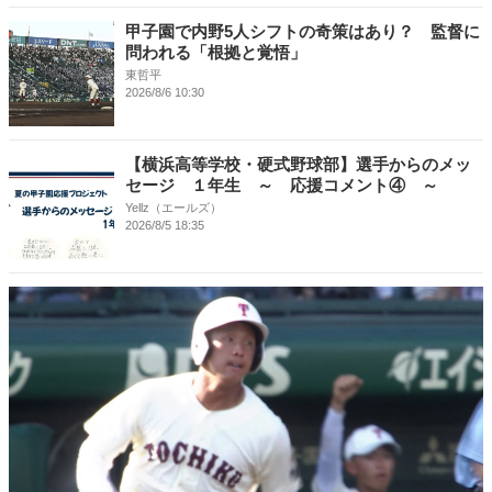
甲子園で内野5人シフトの奇策はあり？ 監督に
問われる「根拠と覚悟」
東哲平
2026/8/6 10:30
【横浜高等学校・硬式野球部】選手からのメッ
セージ １年生 ～ 応援コメント④ ～
Yellz（エールズ）
2026/8/5 18:35