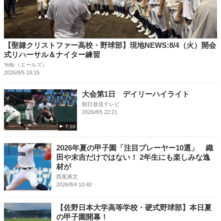
【聖隷クリストファー高校・野球部】現地NEWS:8/4（火）開会
式リハーサル＆ナイター練習
Yellz（エールズ）
2026/8/5 18:15
大会第1日 デイリーハイライト
朝日放送テレビ
2026/8/5 22:21
7:10
2026年夏の甲子園「注目プレーヤー10選」 織
田や末吉だけではない！ 2年生にも楽しみな逸
材が
西尾典文
2026/8/4 10:40
【佐野日本大学高等学校・硬式野球部】本日夏
の甲子園開幕！