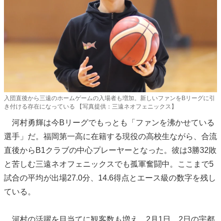
入団直後から三遠のホームゲームの入場者も増加。新しいファンをBリーグに引
き付ける存在になっている 【写真提供：三遠ネオフェニックス】
河村勇輝は今Bリーグでもっとも「ファンを沸かせている
選手」だ。福岡第一高に在籍する現役の高校生ながら、合流
直後からB1クラブの中心プレーヤーとなった。彼は3勝32敗
と苦しむ三遠ネオフェニックスでも孤軍奮闘中。ここまで5
試合の平均が出場27.0分、14.6得点とエース級の数字を残し
ている。
河村の活躍を目当てに観客数も増え、2月1日、2日の宇都