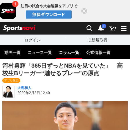
注目の試合や大会速報をアプリで
閉じる
sports
検索
通知
i
ログイン
ID新規取得
動画一覧
ニュース一覧
コラム一覧
公式情報一覧
河村勇輝「365日ずっとNBAを見ていた」 高
校生Bリーガー“魅せるプレー”の原点
アプリ限定
大島和人
2020年2月8日 12:40