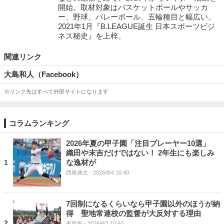
開始。取材対象はバスケットボールやサッカ
ー、野球、バレーボール、五輪種目と幅広い。
2021年1月『B.LEAGUE誕生 日本スポーツビジ
ネス秘史』を上梓。
関連リンク
大島和人（Facebook）
※リンク先はすべて外部サイトになります
コラムランキング
2026年夏の甲子園「注目プレーヤー10選」
織田や末吉だけではない！ 2年生にも楽しみ
な逸材が
1
西尾典文
- 2026/8/4 10:40
7回制になるくらいなら甲子園以外のほうが納
得 聖地常連校の監督が大反対する理由
2
東哲平
- 2026/8/2 10:50