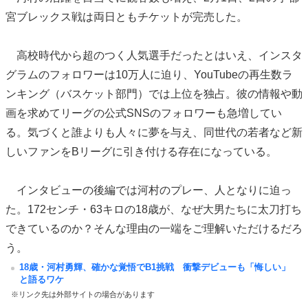
宮ブレックス戦は両日ともチケットが完売した。
高校時代から超のつく人気選手だったとはいえ、インスタ
グラムのフォロワーは10万人に迫り、YouTubeの再生数ラ
ンキング（バスケット部門）では上位を独占。彼の情報や動
画を求めてリーグの公式SNSのフォロワーも急増してい
る。気づくと誰よりも人々に夢を与え、同世代の若者など新
しいファンをBリーグに引き付ける存在になっている。
インタビューの後編では河村のプレー、人となりに迫っ
た。172センチ・63キロの18歳が、なぜ大男たちに太刀打ち
できているのか？そんな理由の一端をご理解いただけるだろ
う。
18歳・河村勇輝、確かな覚悟でB1挑戦 衝撃デビューも「悔しい」
と語るワケ
※リンク先は外部サイトの場合があります