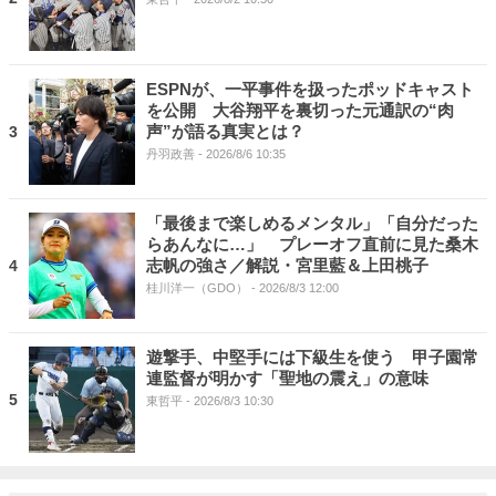
ESPNが、一平事件を扱ったポッドキャスト
を公開 大谷翔平を裏切った元通訳の“肉
声”が語る真実とは？
3
丹羽政善
- 2026/8/6 10:35
「最後まで楽しめるメンタル」「自分だった
らあんなに…」 プレーオフ直前に見た桑木
志帆の強さ／解説・宮里藍＆上田桃子
4
桂川洋一（GDO）
- 2026/8/3 12:00
遊撃手、中堅手には下級生を使う 甲子園常
連監督が明かす「聖地の震え」の意味
5
東哲平
- 2026/8/3 10:30