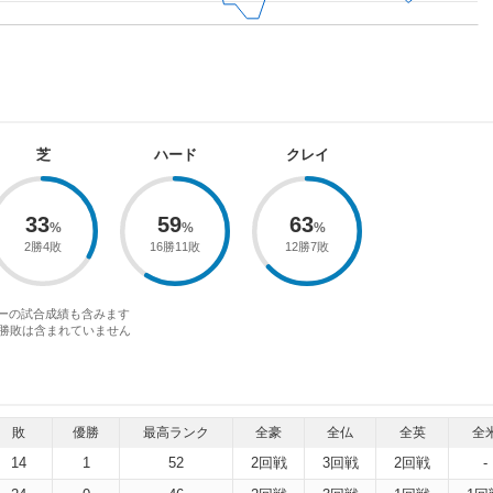
芝
ハード
クレイ
33
59
63
2勝4敗
16勝11敗
12勝7敗
アーの試合成績も含みます
勝敗は含まれていません
敗
優勝
最高ランク
全豪
全仏
全英
全
14
1
52
2回戦
3回戦
2回戦
-