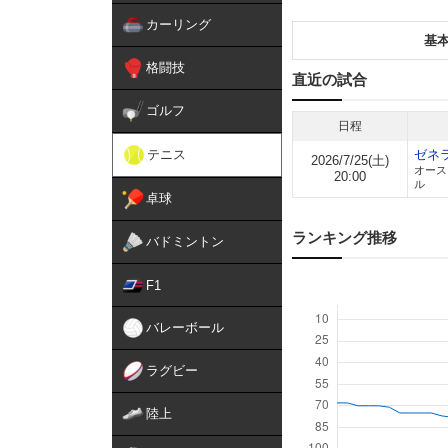
カーリング
基
格闘技
直近の試合
ゴルフ
日程
テニス
ゼネ
2026/7/25(土)
オース
20:00
ル
卓球
ランキング推移
バドミントン
F1
バレーボール
ラグビー
陸上