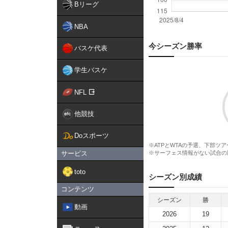
Bリーグ
NBA
今シーズン勝率
バスケ代表
学生バスケ
NFL
他競技
Doスポーツ
※ATPとWTAの予選、下部ツ
サービス
※サーフェス情報がない試合の
toto
シーズン別成績
コンテンツ
シーズン
勝
動画
2026
19