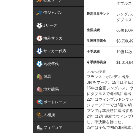
ダブルス
侍ジャパン
最高世界ランク
シングル
ダブルス
Jリーグ
生涯成績
66勝100
海外サッカー
生涯獲得賞金
$5,709,4
サッカー代表
今季成績
19勝14敗
今季獲得賞金
$1,014,9
高校年代
2026/8/3
競馬
フランス・ボンディ出身。
3位をマーク。15年は全
16年は全豪シングルス、
地方競馬
仏ダブルスで4回戦に進出
22年はウィンブルドンで
ボートレース
ジャーツアーでは3勝を挙
プンでは準決勝に進出する
大相撲
24年は2年連続でウィン
し、準決勝を飾った。
フィギュア
25年は全仏で初の3回戦