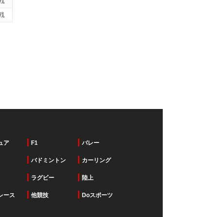
戦
戦
ュア
F1
バレー
バドミントン
カーリング
ラグビー
陸上
レース
他競技
Doスポーツ