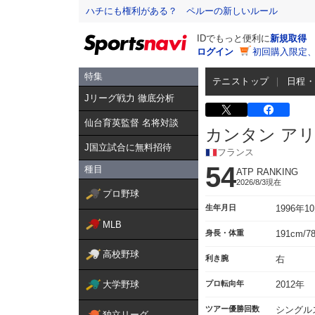
ハチにも権利がある？ ペルーの新しいルール
IDでもっと便利に
新規取得
ログイン
初回購入限定
特集
テニストップ
日程
Jリーグ戦力 徹底分析
仙台育英監督 名将対談
カンタン ア
J国立試合に無料招待
フランス
54
種目
ATP RANKING
2026/8/3現在
プロ野球
生年月日
1996年1
MLB
身長・体重
191cm/7
高校野球
利き腕
右
大学野球
プロ転向年
2012年
ツアー優勝回数
シングル
独立リーグ