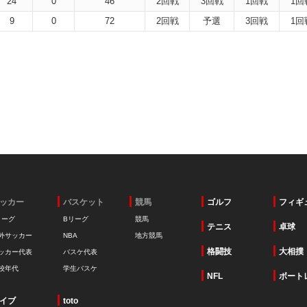
24
0
46
2回戦
3回戦
1回戦
1回
9
0
72
2回戦
予選
3回戦
1回
ッカー
バスケット
競馬
ゴルフ
フィギ
リーグ
Bリーグ
競馬
テニス
卓球
外サッカー
NBA
地方競馬
格闘技
大相撲
ッカー代表
バスケ代表
校年代
学生バスケ
NFL
ボート
イブ
toto