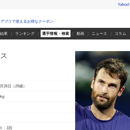
Yahoo
、アプリで使えるお得なクーポン
・結果
ランキング
選手情報・検索
動画
ニュース
コラム
リス
0月26日（29歳）
8kg
ス：1回