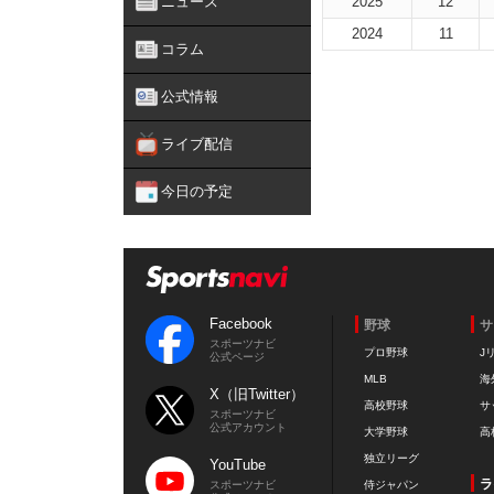
ニュース
2025
12
2024
11
コラム
公式情報
ライブ配信
今日の予定
Facebook
野球
サ
スポーツナビ
プロ野球
J
公式ページ
MLB
海
X（旧Twitter）
高校野球
サ
スポーツナビ
公式アカウント
大学野球
高
独立リーグ
YouTube
ラ
スポーツナビ
侍ジャパン