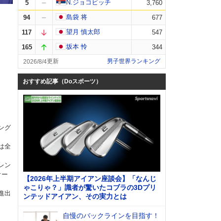
N.ジョコビッチ
5
3,760
島袋 将
94
677
望月 慎太郎
117
547
坂本 怜
165
344
男子世界ランキング
2026/8/4
おすすめ記事（Doスポーツ）
ング
は全
レン
オー
【2026年上半期アイアン座談会】「なんじ
ゃこりゃ？」識者が驚いたコブラの3Dプリ
進出
ンテッドアイアン、その実力とは
自慢のバックラインを目指す！