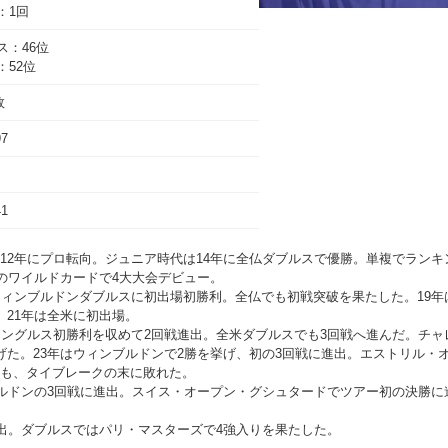
：1回
ス：46位
：52位
敗
97
41
12年にプロ転向。ジュニア時代は14年に全仏ダブルスで優勝。単複でランキ
仏のワイルドカードで4大大会デビュー。
ウィンブルドンダブルスに初出場初勝利。全仏でも初戦突破を果たした。19年
。21年は全米に初出場。
シングルス初勝利を収めて2回戦進出。全米ダブルスでも3回戦へ進んだ。チャ
げた。23年はウィンブルドンで2勝を挙げ、初の3回戦に進出。エストリル・
も、タイブレークの末に敗れた。
ブルドンの3回戦に進出。スイス・オープン・グシュタードでツアー初の決勝に
進出。ダブルスではパリ・マスターズで4強入りを果たした。