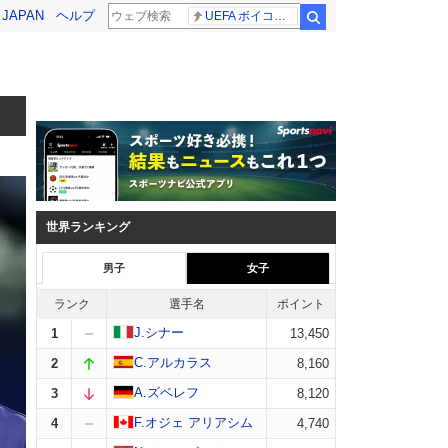
! JAPAN
ヘルプ
UEFA ボイコット継続
検索
世界ランキング
男子
女子
ランク
選手名
ポイント
J.シナー
1
13,450
C.アルカラス
2
8,160
A.ズベレフ
3
8,120
F.オジェ アリアシム
4
4,740