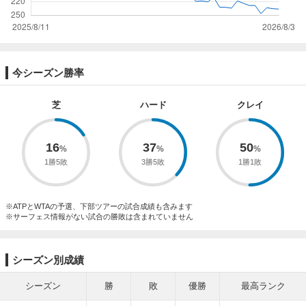
今シーズン勝率
芝
ハード
クレイ
16
37
50
1勝5敗
3勝5敗
1勝1敗
※ATPとWTAの予選、下部ツアーの試合成績も含みます
※サーフェス情報がない試合の勝敗は含まれていません
シーズン別成績
シーズン
勝
敗
優勝
最高ランク