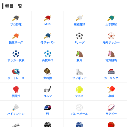
種目一覧
MLB
プロ野球
高校野球
大学野球
独立リーグ
侍ジャパン
Jリーグ
海外サッカー
サッカー代表
高校年代
競馬
地方競馬
ボートレース
大相撲
フィギュア
カーリング
格闘技
ゴルフ
テニス
卓球
F1
バドミントン
バレーボール
ラグビー