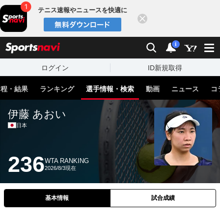
テニス速報やニュースを快適に
閉じる
スポーツナビ
検索
通知
i
ログイン
ID新規取得
日程・結果
ランキング
選手情報・検索
動画
ニュース
コ
伊藤 あおい
日本
236
WTA RANKING
2026/8/3現在
基本情報
試合成績