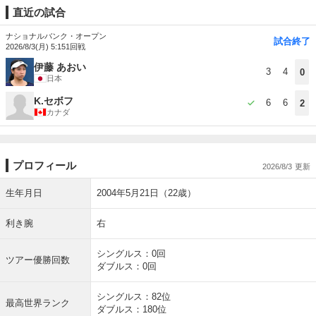
直近の試合
ナショナルバンク・オープン
試合終了
2026/8/3(月) 5:15
1回戦
伊藤 あおい
3
4
0
日本
K.セボフ
6
6
2
カナダ
プロフィール
2026/8/3
生年月日
2004年5月21日（22歳）
利き腕
右
シングルス：0回
ツアー優勝回数
ダブルス：0回
シングルス：82位
最高世界ランク
ダブルス：180位