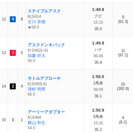
1:49.8
ステイブルアスク
クビ
牝3/414
9
12
4
8
古川 奈穂
(61.3)
15-15
★50.0
35.0
1:49.8
アスクドンキバック
ハナ
牡3/462(+6)
11
13
3
5
(97.2)
加藤 祥太
06-06
56.0
35.9
1:50.0
サトルアプローチ
1馬身
牡3/450(-6)
16
14
2
4
(392.8)
津村 明秀
09-09
56.0
36.1
1:50.9
アーリーアダプター
5馬身
牝3/484
4
15
1
1
(8.2)
横山 和生
15-16
54.0
35.2