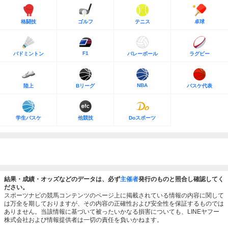
格闘技
ゴルフ
テニス
卓球
F1
バドミントン
バレーボール
ラグビー
NBA
陸上
Bリーグ
バスケ代表
学生バスケ
他競技
Doスポーツ
結果・成績・オッズなどのデータは、必ず
主催者
発行のものと照合し確認してく
ださい。
スポーツナビの競馬コンテンツのページ上に掲載されている情報の内容に関して
は万全を期しておりますが、その内容の正確性および安全性を保証するものでは
ありません。当該情報に基づいて被ったいかなる損害についても、LINEヤフー
株式会社および情報提供者は一切の責任を負いかねます。