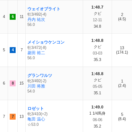
1:48.7
ウェイオブライト
クビ
牡3/492(-4)
2
4
6
11
(4.5)
丹内 祐次
12-11
56.0
34.8
1:48.8
メイショウケンコン
クビ
牡3/472(-8)
13
5
4
7
(174.1)
菱田 裕二
03-03
56.0
35.3
1:48.8
グランワルツ
クビ
牝3/492(-2)
1
6
8
15
(2.4)
川田 将雅
05-05
54.0
35.1
1:49.0
ロゼット
1 1/4馬身
牝3/410(+2)
5
7
7
13
亀田 温心
(8.4)
06-06
☆53.0
35.2