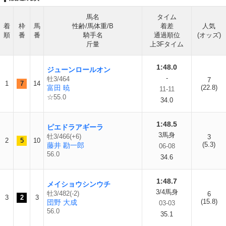
馬名
タイム
着
枠
馬
性齢/馬体重/B
着差
人気
順
番
番
騎手名
通過順位
(オッズ)
斤量
上3Fタイム
1:48.0
ジューンロールオン
-
牡3/464
7
1
7
14
富田 暁
(22.8)
11-11
☆55.0
34.0
1:48.5
ピエドラアギーラ
3馬身
牡3/466(+6)
3
2
5
10
(5.3)
藤井 勘一郎
06-08
56.0
34.6
1:48.7
メイショウシンウチ
3/4馬身
牡3/482(-2)
6
3
2
3
(15.8)
団野 大成
03-03
56.0
35.1