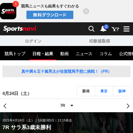
競馬ニュースも結果もすぐわかる
閉じる
スポーツナビ
検索
通知
i
ログイン
ID新規取得
競馬トップ
日程・結果
動画
ニュース
コラム
公式情
真中満＆五十嵐亮太が佐賀競馬予想に挑戦！（PR）
新潟
東京
阪神
4月24日（土）
2021年4月24日（土）
1回新潟5日
13:15発走
7R サラ系3歳未勝利