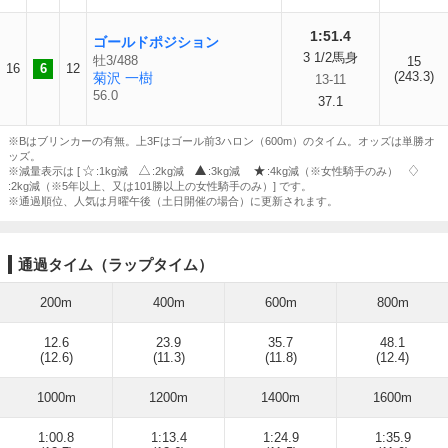
1:51.4
ゴールドポジション
3 1/2馬身
牡3/488
15
16
6
12
(243.3)
菊沢 一樹
13-11
56.0
37.1
※Bはブリンカーの有無。上3Fはゴール前3ハロン（600m）のタイム。オッズは単勝オ
ッズ。
※減量表示は [
:1kg減
:2kg減
:3kg減
:4kg減（※女性騎手のみ）
:2kg減（※5年以上、又は101勝以上の女性騎手のみ）] です。
※通過順位、人気は月曜午後（土日開催の場合）に更新されます。
通過タイム（ラップタイム）
200m
400m
600m
800m
12.6
23.9
35.7
48.1
(12.6)
(11.3)
(11.8)
(12.4)
1000m
1200m
1400m
1600m
1:00.8
1:13.4
1:24.9
1:35.9