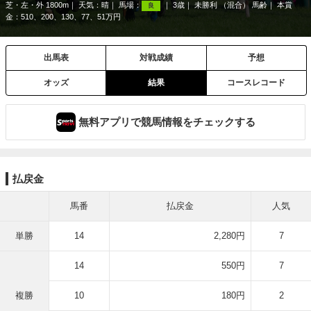
芝・左・外 1800m
天気：
晴
馬場：
3歳
未勝利 （混合） 馬齢
本賞
良
金：510、200、130、77、51万円
出馬表
対戦成績
予想
オッズ
結果
コースレコード
無料アプリで競馬情報をチェックする
払戻金
馬番
払戻金
人気
単勝
14
2,280円
7
14
550円
7
複勝
10
180円
2