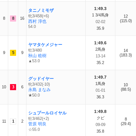
1:49.3
タニノミモザ
1 3/4馬身
牝3/458(+6)
12
8
8
16
(115.0)
西村 淳也
02-02
54.0
35.9
1:49.6
ヤマタケメジャー
2馬身
牡3/480
14
9
5
9
(183.3)
秋山 稔樹
13-14
▲53.0
35.2
1:49.7
グッドイヤー
1馬身
牝3/432(-10)
10
10
3
6
永島 まなみ
(88.5)
01-01
★50.0
36.3
1:49.8
シュプールロイヤル
クビ
牡3/462(+2)
8
11
1
2
菅原 明良
(29.4)
09-09
☆55.0
35.8