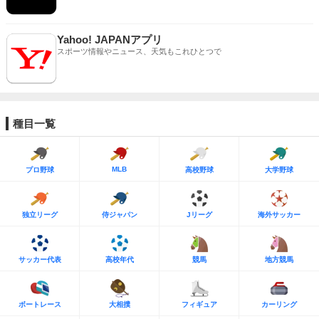
Yahoo! JAPANアプリ
スポーツ情報やニュース、天気もこれひとつで
種目一覧
MLB
プロ野球
高校野球
大学野球
独立リーグ
侍ジャパン
Jリーグ
海外サッカー
サッカー代表
高校年代
競馬
地方競馬
ボートレース
大相撲
フィギュア
カーリング