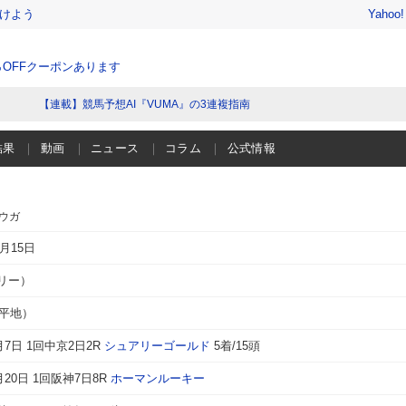
けよう
Yahoo
％OFFクーポンあります
【連載】競馬予想AI『VUMA』の3連複指南
結果
動画
ニュース
コラム
公式情報
ユウガ
0月15日
リー）
（平地）
3月7日 1回中京2日2R
シュアリーゴールド
5着/15頭
3月20日 1回阪神7日8R
ホーマンルーキー