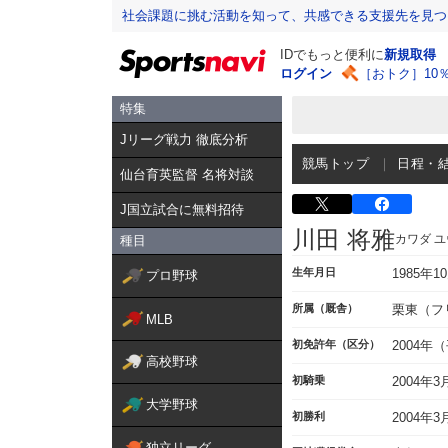
社会課題に挑む活動を知って、共感できる支援先を見つ
IDでもっと便利に
新規取得
ログイン
［おトク］10
特集
Jリーグ戦力 徹底分析
競馬トップ
日程・
仙台育英監督 名将対談
J国立試合に無料招待
川田 将雅
カワダ 
種目
生年月日
1985年1
プロ野球
所属（厩舎）
栗東（フ
MLB
初免許年（区分）
2004年
高校野球
初騎乗
2004年
大学野球
初勝利
2004年
独立リーグ