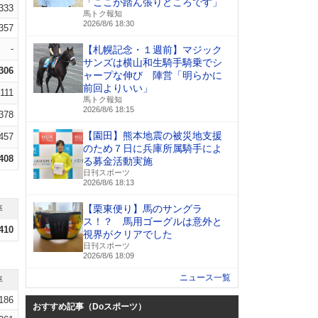
「ここが踏ん張りどころです」
.333
馬トク報知
2026/8/6 18:30
.357
-
【札幌記念・１週前】マジック
サンズは横山和生騎手騎乗でシ
.306
ャープな伸び 陣営「明らかに
前回よりいい」
.111
馬トク報知
2026/8/6 18:15
.378
【園田】熊本地震の被災地支援
.457
のため７日に兵庫所属騎手によ
.408
る募金活動実施
日刊スポーツ
2026/8/6 18:13
【栗東便り】馬のサングラ
率
ス！？ 馬用ゴーグルは意外と
.410
視界がクリアでした
日刊スポーツ
2026/8/6 18:09
ニュース一覧
率
.186
おすすめ記事（Doスポーツ）