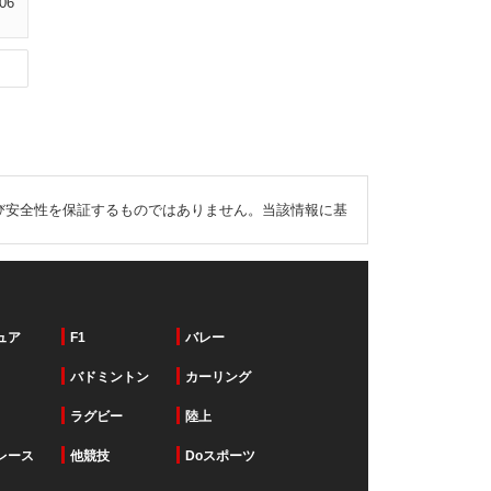
-06
び安全性を保証するものではありません。当該情報に基
ュア
F1
バレー
バドミントン
カーリング
ラグビー
陸上
レース
他競技
Doスポーツ