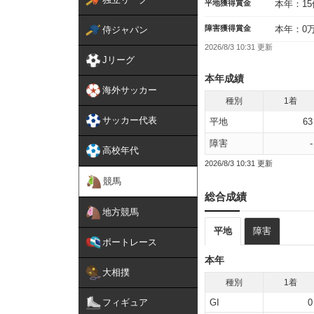
平地獲得賞金
本年：15
障害獲得賞金
本年：0
侍ジャパン
2026/8/3 10:31 更新
Jリーグ
本年成績
海外サッカー
種別
1着
サッカー代表
平地
63
障害
-
高校年代
2026/8/3 10:31 更新
競馬
総合成績
地方競馬
平地
障害
ボートレース
本年
大相撲
種別
1着
フィギュア
GI
0