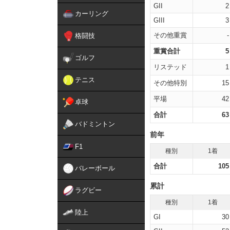
GII
2
カーリング
GIII
3
その他重賞
-
格闘技
重賞合計
5
ゴルフ
リステッド
1
テニス
その他特別
15
平場
42
卓球
合計
63
バドミントン
前年
F1
種別
1着
合計
105
バレーボール
累計
ラグビー
種別
1着
陸上
GI
30