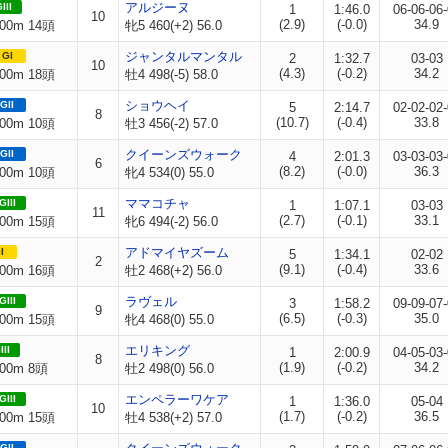
アルジーヌ
III
1
1:46.0
06-06-06
10
(2.9)
(-0.0)
34.9
00m 14頭
牝5 460(+2) 56.0
ジャンタルマンタル
GI
2
1:32.7
03-03
10
(4.3)
(-0.2)
34.2
00m 18頭
牡4 498(-5) 58.0
ショウヘイ
GII
5
2:14.7
02-02-02
8
(10.7)
(-0.4)
33.8
00m 10頭
牡3 456(-2) 57.0
クイーンズウォーク
GII
4
2:01.3
03-03-03
6
(8.2)
(-0.0)
36.3
00m 10頭
牝4 534(0) 55.0
ママコチャ
GIII
1
1:07.1
03-03
11
(2.7)
(-0.1)
33.1
00m 15頭
牝6 494(-2) 56.0
アドマイヤズーム
I
5
1:34.1
02-02
2
(9.1)
(-0.4)
33.6
00m 16頭
牡2 468(+2) 56.0
ラヴェル
GIII
3
1:58.2
09-09-07
9
(6.5)
(-0.3)
35.0
00m 15頭
牝4 468(0) 55.0
エリキング
III
1
2:00.9
04-05-03
8
(1.9)
(-0.2)
34.2
00m 8頭
牡2 498(0) 56.0
エンペラーワケア
GIII
1
1:36.0
05-04
10
(1.7)
(-0.2)
36.5
00m 15頭
牡4 538(+2) 57.0
GII