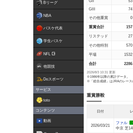
GII
53
Bリーグ
GIII
74
NBA
その他重賞
0
重賞合計
157
バスケ代表
リステッド
27
学生バスケ
その他特別
570
NFL
平場
1532
合計
2286
他競技
2026/8/3 10:31 更新
※1986年以降の累計データ。
Doスポーツ
※「総合成績」はJRAのレー
サービス
重賞勝鞍
toto
コンテンツ
日付
動画
ファル
2026/03/21
中京 芝14