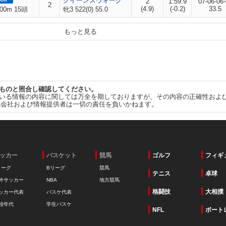
クイーンズウォーク
2
1:59.9
07-06-06
2
(4.9)
(-0.2)
33.5
00m 15頭
牝3 522(0) 55.0
もっと見る
ものと照合し確認してください。
いる情報の内容に関しては万全を期しておりますが、その内容の正確性およ
式会社および情報提供者は一切の責任を負いかねます。
ッカー
バスケット
競馬
ゴルフ
フィギ
リーグ
Bリーグ
競馬
テニス
卓球
外サッカー
NBA
地方競馬
格闘技
大相撲
ッカー代表
バスケ代表
校年代
学生バスケ
NFL
ボート