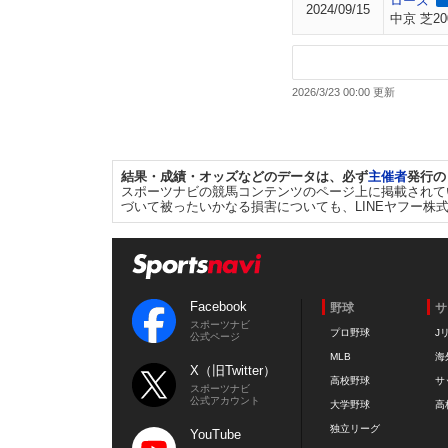
ローズ
2024/09/15
中京 芝20
2026/3/23 00:00 更新
結果・成績・オッズなどのデータは、必ず
主催者
発行の
スポーツナビの競馬コンテンツのページ上に掲載されて
づいて被ったいかなる損害についても、LINEヤフー株
Facebook
野球
サ
スポーツナビ
プロ野球
J
公式ページ
MLB
海
X（旧Twitter）
高校野球
サ
スポーツナビ
公式アカウント
大学野球
高
独立リーグ
YouTube