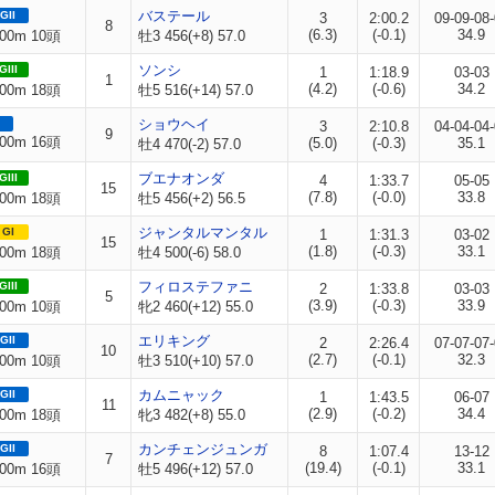
バステール
GII
3
2:00.2
09-09-08
8
(6.3)
(-0.1)
34.9
00m 10頭
牡3 456(+8) 57.0
ソンシ
GIII
1
1:18.9
03-03
1
(4.2)
(-0.6)
34.2
00m 18頭
牡5 516(+14) 57.0
ショウヘイ
3
2:10.8
04-04-04
9
00m 16頭
(5.0)
(-0.3)
35.1
牡4 470(-2) 57.0
ブエナオンダ
GIII
4
1:33.7
05-05
15
(7.8)
(-0.0)
33.8
00m 18頭
牡5 456(+2) 56.5
ジャンタルマンタル
GI
1
1:31.3
03-02
15
(1.8)
(-0.3)
33.1
00m 18頭
牡4 500(-6) 58.0
フィロステファニ
GIII
2
1:33.8
03-03
5
(3.9)
(-0.3)
33.9
00m 10頭
牝2 460(+12) 55.0
エリキング
GII
2
2:26.4
07-07-07
10
(2.7)
(-0.1)
32.3
00m 10頭
牡3 510(+10) 57.0
カムニャック
GII
1
1:43.5
06-07
11
(2.9)
(-0.2)
34.4
00m 18頭
牝3 482(+8) 55.0
カンチェンジュンガ
GII
8
1:07.4
13-12
7
(19.4)
(-0.1)
33.1
00m 16頭
牡5 496(+12) 57.0