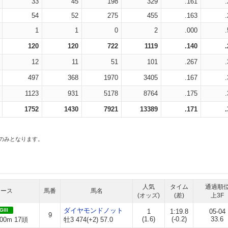
33
45
198
329
.161
54
52
275
455
.163
1
1
0
2
.000
120
120
722
1119
.140
12
11
51
101
.267
497
368
1970
3405
.167
1123
931
5178
8764
.175
1752
1430
7921
13389
.171
スのみとなります。
人気
タイム
通過順
レース
馬番
馬名
(オッズ)
(差)
上3F
ダイヤモンドノット
GIII
1
1:19.8
05-04
9
(1.6)
(-0.2)
33.6
00m 17頭
牡3 474(+2) 57.0