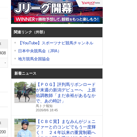
関連リンク（外部）
【YouTube】スポーツナビ競馬チャンネル
率
日本中央競馬会（JRA）
.408
地方競馬全国協会
-
新着ニュース
【ＰＯＧ】評判馬リボンロード
が来週の新潟デビューへ 上原
佑調教師「まだ余裕があるなか
で、あの時計」
馬トク報知
2026/8/6 18:45
【ＣＢＣ賞】まなみんがジェニ
率
ファーとのコンビでもう一度輝
.200
く！ ２４年以来の重賞制覇へ