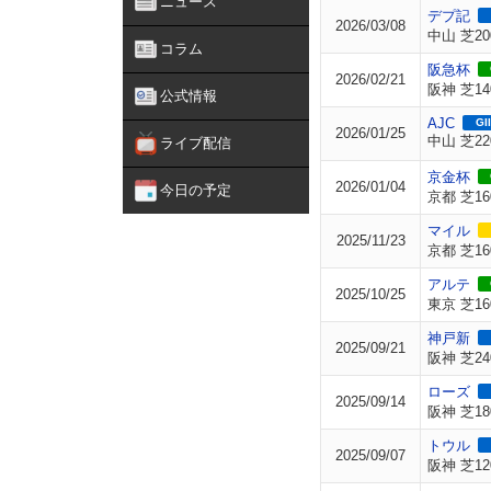
ニュース
デプ記
2026/03/08
中山 芝20
コラム
阪急杯
2026/02/21
阪神 芝14
公式情報
AJC
GII
2026/01/25
中山 芝22
ライブ配信
京金杯
2026/01/04
今日の予定
京都 芝16
マイル
2025/11/23
京都 芝16
アルテ
2025/10/25
東京 芝16
神戸新
2025/09/21
阪神 芝24
ローズ
2025/09/14
阪神 芝18
トウル
2025/09/07
阪神 芝12