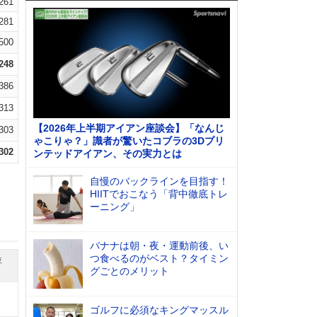
.261
.281
.500
.248
.386
.313
【2026年上半期アイアン座談会】「なんじ
.303
ゃこりゃ？」識者が驚いたコブラの3Dプリ
.302
ンテッドアイアン、その実力とは
自慢のバックラインを目指す！
HIITでおこなう「背中徹底トレ
ーニング」
バナナは朝・夜・運動前後、い
つ食べるのがベスト？タイミン
位
グごとのメリット
ゴルフに必須なキングマッスル