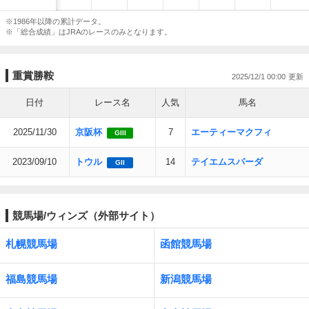
※1986年以降の累計データ。
※「総合成績」はJRAのレースのみとなります。
重賞勝鞍
2025/12/1 00:00
日付
レース名
人気
馬名
2025/11/30
京阪杯
7
エーティーマクフィ
GIII
2023/09/10
トウル
14
テイエムスパーダ
GII
競馬場/ウィンズ（外部サイト）
札幌競馬場
函館競馬場
福島競馬場
新潟競馬場