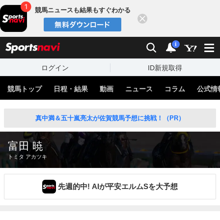
競馬ニュースも結果もすぐわかる
閉じる
スポーツナビ
検索
通知
i
ログイン
ID新規取得
競馬トップ
日程・結果
動画
ニュース
コラム
公式情
真中満＆五十嵐亮太が佐賀競馬予想に挑戦！（PR）
富田 暁
トミタ アカツキ
先週的中! AIが平安エルムSを大予想