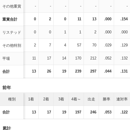
-
-
-
-
-
-
-
その他重賞
0
2
0
11
13
.000
.154
重賞合計
0
0
1
1
2
.000
.000
リステッド
2
7
4
57
70
.029
.129
その他特別
11
17
14
170
212
.052
.132
平場
13
26
19
239
297
.044
.131
合計
前年
種別
1着
2着
3着
4着～
出走
勝率
連対率
合計
13
17
19
197
246
.053
.122
累計