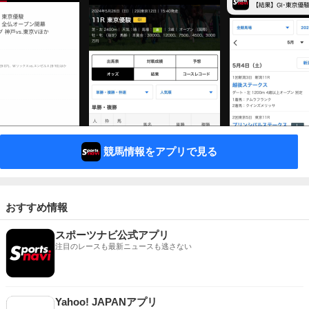
競馬情報をアプリで見る
おすすめ情報
スポーツナビ公式アプリ
注目のレースも最新ニュースも逃さない
Yahoo! JAPANアプリ