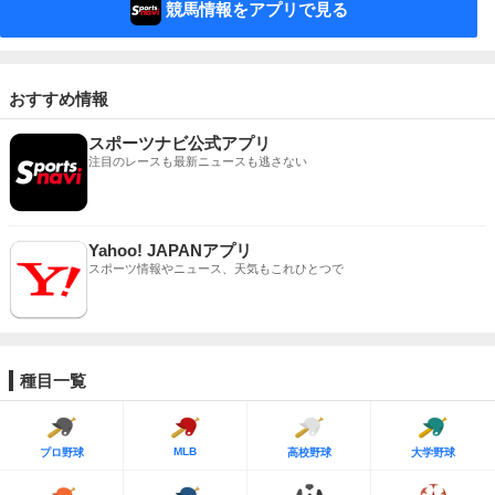
競馬情報をアプリで見る
おすすめ情報
スポーツナビ公式アプリ
注目のレースも最新ニュースも逃さない
Yahoo! JAPANアプリ
スポーツ情報やニュース、天気もこれひとつで
種目一覧
MLB
プロ野球
高校野球
大学野球