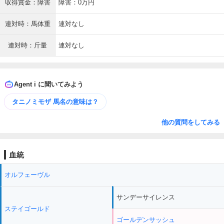
収得賞金：障害
障害：0万円
連対時：馬体重
連対なし
連対時：斤量
連対なし
Agent i に聞いてみよう
タニノミモザ 馬名の意味は？
他の質問をしてみる
血統
オルフェーヴル
サンデーサイレンス
ステイゴールド
ゴールデンサッシュ