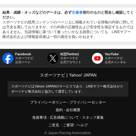
結果・成績・オッズなどのデータは、必ず
主催者
発行のものと照合し確認してく
ださい。
スポーツナビの競馬コンテンツのページ上に掲載されている情報の内容に関して
は万全を期しておりますが、その内容の正確性および安全性を保証するものでは
ありません。当該情報に基づいて被ったいかなる損害についても、LINEヤフー
株式会社および情報提供者は一切の責任を負いかねます。
Facebook
X(旧Twitter)
YouTube
スポーツナビ
スポーツナビ
スポーツナビ
公式ページ
公式アカウント
公式チャンネル
スポーツナビ
Yahoo! JAPAN
スポーツナビはYahoo! JAPANのサービスであり、LINEヤフー株式会社がス
ポーツナビ株式会社と協力して運営しています。
プライバシーポリシー
プライバシーセンター
規約
会社概要
免責事項
広告掲載について
スタッフ募集
ご意見・ご要望
ヘルプ
© Japan Racing Association.