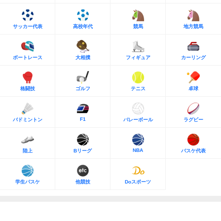
サッカー代表
高校年代
競馬
地方競馬
ボートレース
大相撲
フィギュア
カーリング
格闘技
ゴルフ
テニス
卓球
F1
バドミントン
バレーボール
ラグビー
NBA
陸上
Bリーグ
バスケ代表
学生バスケ
他競技
Doスポーツ