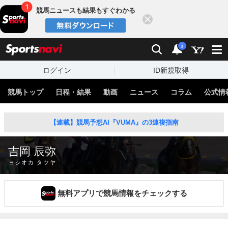
競馬ニュースも結果もすぐわかる
閉じる
スポーツナビ
検索
通知
i
ログイン
ID新規取得
競馬トップ
日程・結果
動画
ニュース
コラム
公式情
【連載】競馬予想AI『VUMA』の3連複指南
吉岡 辰弥
ヨシオカ タツヤ
無料アプリで競馬情報をチェックする