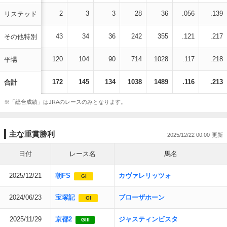
2
3
3
28
36
.056
.139
リステッド
43
34
36
242
355
.121
.217
その他特別
120
104
90
714
1028
.117
.218
平場
172
145
134
1038
1489
.116
.213
合計
※「総合成績」はJRAのレースのみとなります。
主な重賞勝利
2025/12/22 00:00
日付
レース名
馬名
2025/12/21
朝FS
カヴァレリッツォ
GI
2024/06/23
宝塚記
ブローザホーン
GI
2025/11/29
京都2
ジャスティンビスタ
GIII