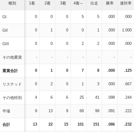
種別
1着
2着
3着
4着～
出走
勝率
連対率
0
0
0
5
5
.000
.000
GI
0
1
0
0
1
.000
1.000
GII
0
0
0
2
2
.000
.000
GIII
-
-
-
-
-
-
-
その他重賞
0
1
0
7
8
.000
.125
重賞合計
0
2
0
1
3
.000
.667
リステッド
4
6
6
25
41
.098
.244
その他特別
9
13
9
68
99
.091
.222
平場
13
22
15
101
151
.086
.232
合計