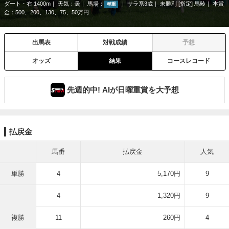
ダート・右 1400m
天気：
曇
馬場：
サラ系3歳
未勝利 [指定] 馬齢
本賞
稍重
金：500、200、130、75、50万円
出馬表
対戦成績
予想
オッズ
結果
コースレコード
先週的中! AIが日曜重賞を大予想
払戻金
馬番
払戻金
人気
単勝
4
5,170円
9
4
1,320円
9
複勝
11
260円
4