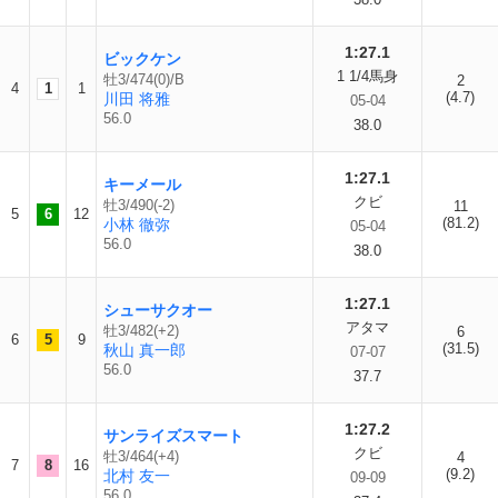
1:27.1
ビックケン
1 1/4馬身
牡3/474(0)/B
2
4
1
1
(4.7)
川田 将雅
05-04
56.0
38.0
1:27.1
キーメール
クビ
牡3/490(-2)
11
5
6
12
(81.2)
小林 徹弥
05-04
56.0
38.0
1:27.1
シューサクオー
アタマ
牡3/482(+2)
6
6
5
9
(31.5)
秋山 真一郎
07-07
56.0
37.7
1:27.2
サンライズスマート
クビ
牡3/464(+4)
4
7
8
16
(9.2)
北村 友一
09-09
56.0