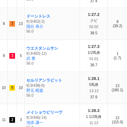
37.4
1:27.2
ドーントレス
クビ
牡3/452(-2)
8
8
7
13
(39.2)
国分 恭介
02-02
56.0
38.5
1:27.3
ウエスタンムサシ
1/2馬身
牡3/492(-12)
1
9
3
5
(1.7)
武 豊
01-01
56.0
38.7
1:28.1
セルリアンラビット
5馬身
牡3/438(-6)
13
10
5
10
(180.1)
野元 昭嘉
13-13
56.0
37.9
1:28.3
メイショウビリーヴ
1 1/2馬身
牡3/446(-14)
12
11
2
3
(115.0)
池添 謙一
11-13