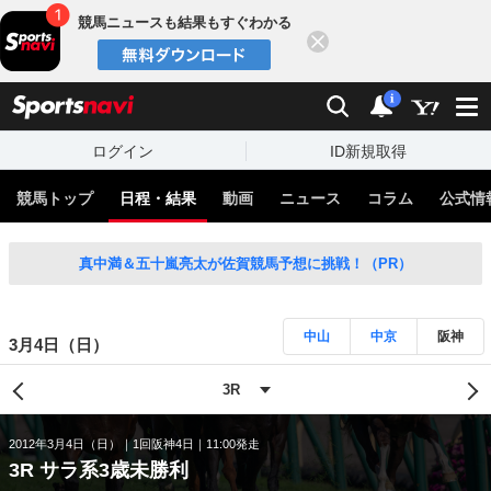
競馬ニュースも結果もすぐわかる
閉じる
スポーツナビ
検索
通知
i
ログイン
ID新規取得
競馬トップ
日程・結果
動画
ニュース
コラム
公式情
真中満＆五十嵐亮太が佐賀競馬予想に挑戦！（PR）
中山
中京
阪神
3月4日（日）
2012年3月4日（日）
1回阪神4日
11:00発走
3R サラ系3歳未勝利