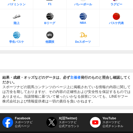
F1
バドミントン
バレーボール
ラグビー
NBA
陸上
Bリーグ
バスケ代表
学生バスケ
他競技
Doスポーツ
結果・成績・オッズなどのデータは、必ず
主催者
発行のものと照合し確認してく
ださい。
スポーツナビの競馬コンテンツのページ上に掲載されている情報の内容に関して
は万全を期しておりますが、その内容の正確性および安全性を保証するものでは
ありません。当該情報に基づいて被ったいかなる損害についても、LINEヤフー
株式会社および情報提供者は一切の責任を負いかねます。
Facebook
X(旧Twitter)
YouTube
スポーツナビ
スポーツナビ
スポーツナビ
公式ページ
公式アカウント
公式チャンネル