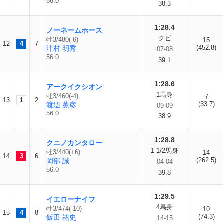
56.0
38.3
1:28.4
ノーネームホース
クビ
牡3/480(-6)
15
12
4
7
(452.8)
津村 明秀
07-08
56.0
39.1
1:28.6
アークイクシオン
1馬身
牡3/460(-4)
7
13
1
2
(33.7)
渡辺 薫彦
09-09
56.0
38.9
1:28.8
クニノカンタロー
1 1/2馬身
牡3/440(+6)
14
14
3
6
(262.5)
岡部 誠
04-04
56.0
39.8
1:29.5
イエローナイフ
4馬身
牡3/474(-10)
10
15
4
8
(74.3)
飯田 祐史
14-15