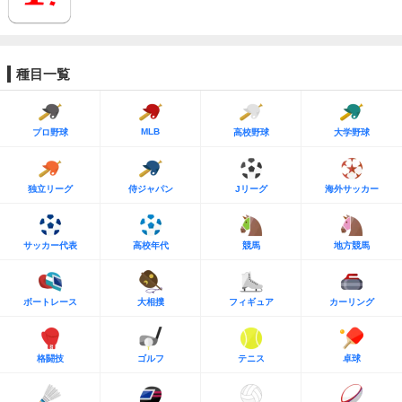
種目一覧
MLB
プロ野球
高校野球
大学野球
独立リーグ
侍ジャパン
Jリーグ
海外サッカー
サッカー代表
高校年代
競馬
地方競馬
ボートレース
大相撲
フィギュア
カーリング
格闘技
ゴルフ
テニス
卓球