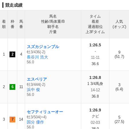
競走成績
馬名
タイム
着
枠
馬
性齢/馬体重/B
着差
人気
順
番
番
騎手名
通過順位
(オッズ)
斤量
上3Fタイム
1:26.5
スズカジョンブル
-
牡3/436(-2)
9
1
2
4
(51.7)
長谷川 浩大
11-11
56.0
36.6
1:26.8
エスペリア
1 3/4馬身
牡3/444(-2)
3
2
6
11
(6.4)
浜中 俊
14-12
56.0
36.8
1:26.9
セフティリューオー
クビ
牡3/504(+4)
5
3
7
14
(27.5)
国分 優作
02-03
56.0
38.0