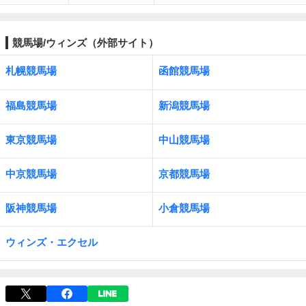
競馬場/ウィンズ（外部サイト）
札幌競馬場
函館競馬場
福島競馬場
新潟競馬場
東京競馬場
中山競馬場
中京競馬場
京都競馬場
阪神競馬場
小倉競馬場
ウィンズ・エクセル