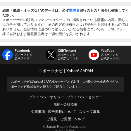
結果・成績・オッズなどのデータは、必ず
主催者
発行のものと照合し確認してく
ださい。
スポーツナビの競馬コンテンツのページ上に掲載されている情報の内容に関して
は万全を期しておりますが、その内容の正確性および安全性を保証するものでは
ありません。当該情報に基づいて被ったいかなる損害についても、LINEヤフー
株式会社および情報提供者は一切の責任を負いかねます。
Facebook
X(旧Twitter)
YouTube
スポーツナビ
スポーツナビ
スポーツナビ
公式ページ
公式アカウント
公式チャンネル
スポーツナビ
Yahoo! JAPAN
スポーツナビはYahoo! JAPANのサービスであり、LINEヤフー株式会社がス
ポーツナビ株式会社と協力して運営しています。
プライバシーポリシー
プライバシーセンター
規約
会社概要
免責事項
広告掲載について
スタッフ募集
ご意見・ご要望
ヘルプ
© Japan Racing Association.