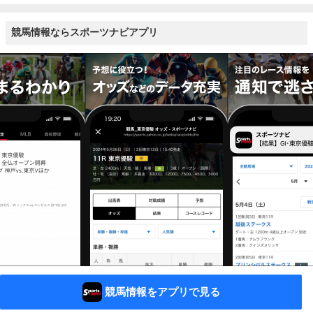
競馬情報ならスポーツナビアプリ
競馬情報をアプリで見る