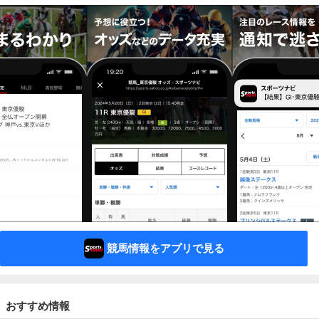
競馬情報をアプリで見る
おすすめ情報