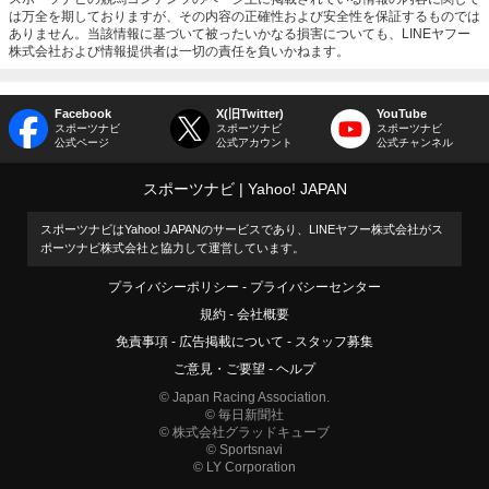
は万全を期しておりますが、その内容の正確性および安全性を保証するものでは
ありません。当該情報に基づいて被ったいかなる損害についても、LINEヤフー
株式会社および情報提供者は一切の責任を負いかねます。
Facebook
X(旧Twitter)
YouTube
スポーツナビ
スポーツナビ
スポーツナビ
公式ページ
公式アカウント
公式チャンネル
スポーツナビ
Yahoo! JAPAN
スポーツナビはYahoo! JAPANのサービスであり、LINEヤフー株式会社がス
ポーツナビ株式会社と協力して運営しています。
プライバシーポリシー
プライバシーセンター
規約
会社概要
免責事項
広告掲載について
スタッフ募集
ご意見・ご要望
ヘルプ
© Japan Racing Association.
© 毎日新聞社
© 株式会社グラッドキューブ
© Sportsnavi
© LY Corporation