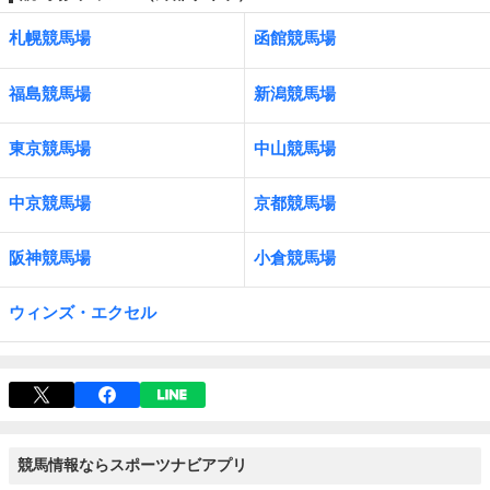
札幌競馬場
函館競馬場
福島競馬場
新潟競馬場
東京競馬場
中山競馬場
中京競馬場
京都競馬場
阪神競馬場
小倉競馬場
ウィンズ・エクセル
競馬情報ならスポーツナビアプリ