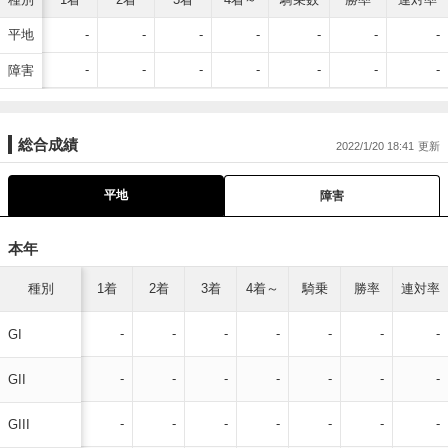
平地
-
-
-
-
-
-
-
-
-
-
-
-
-
-
障害
総合成績
2022/1/20 18:41
平地
障害
本年
種別
1着
2着
3着
4着～
騎乗
勝率
連対率
-
-
-
-
-
-
-
GI
-
-
-
-
-
-
-
GII
-
-
-
-
-
-
-
GIII