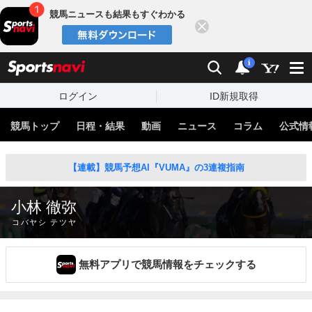
競馬ニュースも結果もすぐわかる
閉じる
スポーツナビ
検索
通知
i
ログイン
ID新規取得
競馬トップ
日程・結果
動画
ニュース
コラム
公式情
【連載】競馬予想AI『VUMA』の3連複指南
小林 徹弥
コバヤシ テツヤ
無料アプリで競馬情報をチェックする