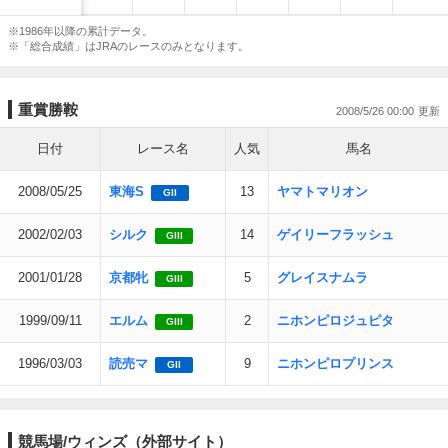
※1986年以降の累計データ。
※「総合成績」はJRAのレースのみとなります。
重賞勝鞍
2008/5/26 00:00
日付
レース名
人気
馬名
2008/05/25
東海S
13
ヤマトマリオン
GII
2002/02/03
シルク
14
ゲイリーフラッシュ
GIII
2001/01/28
京都牝
5
グレイスナムラ
GIII
1999/09/11
エルム
2
ニホンピロジュピタ
GIII
1996/03/03
読売マ
9
ニホンピロプリンス
GII
競馬場/ウィンズ（外部サイト）