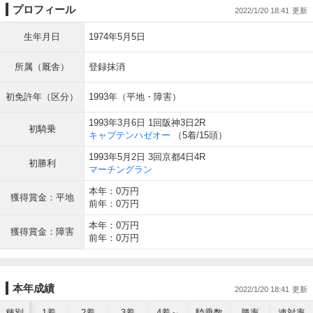
プロフィール
2022/1/20 18:41
生年月日
1974年5月5日
所属（厩舎）
登録抹消
初免許年（区分）
1993年（平地・障害）
1993年3月6日 1回阪神3日2R
初騎乗
キャプテンハゼオー
（5着/15頭）
1993年5月2日 3回京都4日4R
初勝利
マーチングラン
本年：0万円
獲得賞金：平地
前年：0万円
本年：0万円
獲得賞金：障害
前年：0万円
本年成績
2022/1/20 18:41
種別
1着
2着
3着
4着～
騎乗数
勝率
連対率