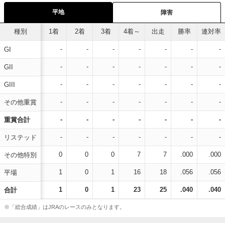
平地
障害
種別
1着
2着
3着
4着～
出走
勝率
連対率
-
-
-
-
-
-
-
GI
-
-
-
-
-
-
-
GII
-
-
-
-
-
-
-
GIII
-
-
-
-
-
-
-
その他重賞
-
-
-
-
-
-
-
重賞合計
-
-
-
-
-
-
-
リステッド
0
0
0
7
7
.000
.000
その他特別
1
0
1
16
18
.056
.056
平場
1
0
1
23
25
.040
.040
合計
※「総合成績」はJRAのレースのみとなります。