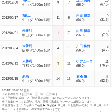
3歳上
江田 照男
10
2012/12/08
9
7
(67.0)
中山 ダ1800m 16頭
(56.0)
3歳上
内田 博幸
9
2012/09/17
11
6
(31.3)
中山 ダ1800m 14頭
(54.0)
未勝利
内田 博幸
3
2012/04/01
1
7
(7.0)
中山 ダ1800m 15頭
(56.0)
未勝利
川田 将雅
2
2012/03/04
4
1
(4.7)
阪神 ダ1400m 16頭
(56.0)
未勝利
C.デムーロ
11
2012/02/12
3
11
(176.9)
京都 ダ1400m 16頭
(56.0)
新馬
石橋 脩
11
2012/01/15
14
15
(82.6)
中山 ダ1800m 16頭
(56.0)
2014/11/10 00:00 更新
※着順の色分け [
:1着
:2着
:3着 ]
※「平地競走成績」と「障害競走成績」はJRAのレースのみとなります。
※「出走レース」はJRA、地方、海外で出走したレースの成績となります。
※減量表示は[
:1kg減
:2kg減
:3kg減
:4kg減（※女性騎手のみ）
:2kg減（※5
年以上、又は101勝以上の女性騎手のみ）] です。