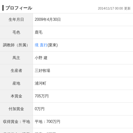
プロフィール
2014/11/17 00:00
生年月日
2009年4月30日
毛色
鹿毛
調教師（所属）
境 直行
(栗東)
馬主
小野 建
生産者
三好牧場
産地
浦河町
本賞金
705万円
付加賞金
0万円
収得賞金：平地
平地：700万円