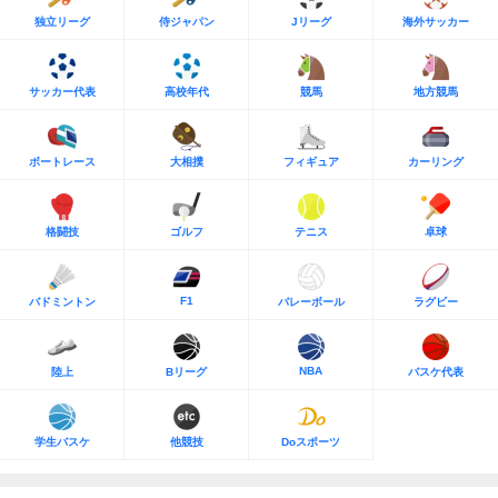
独立リーグ
侍ジャパン
Jリーグ
海外サッカー
サッカー代表
高校年代
競馬
地方競馬
ボートレース
大相撲
フィギュア
カーリング
格闘技
ゴルフ
テニス
卓球
F1
バドミントン
バレーボール
ラグビー
NBA
陸上
Bリーグ
バスケ代表
学生バスケ
他競技
Doスポーツ