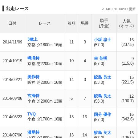
出走レース
2014/11/10 00:00
騎手
人気
日付
レース
着順
馬番
(オッズ)
(斤量)
3歳上
小坂 忠士
16
2014/11/09
11
3
(237.5)
京都 ダ1800m 16頭
(57.0)
鳴滝特
幸 英明
9
2014/10/19
10
4
(115.8)
京都 芝2200m 10頭
(57.0)
美作特
鮫島 良太
15
2014/09/21
14
3
(221.5)
阪神 芝2000m 16頭
(53.0)
玄海特
鮫島 良太
12
2014/09/06
6
7
(190.7)
小倉 芝2000m 13頭
(53.0)
TVQ
国分 優作
16
2014/08/23
13
16
小倉 ダ1700m 16頭
(342.6)
(57.0)
濃尾特
鮫島 良太
13
2014/07/06
13
14
(136.0)
中京 ダ1800m 15頭
(57.0)