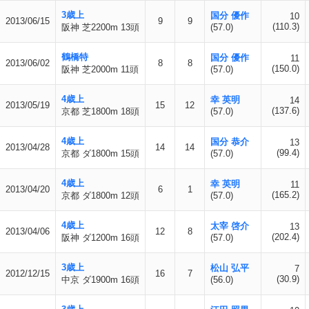
3歳上
国分 優作
10
2013/06/15
9
9
(110.3)
阪神 芝2200m 13頭
(57.0)
鶴橋特
国分 優作
11
2013/06/02
8
8
(150.0)
阪神 芝2000m 11頭
(57.0)
4歳上
幸 英明
14
2013/05/19
15
12
(137.6)
京都 芝1800m 18頭
(57.0)
4歳上
国分 恭介
13
2013/04/28
14
14
(99.4)
京都 ダ1800m 15頭
(57.0)
4歳上
幸 英明
11
2013/04/20
6
1
(165.2)
京都 ダ1800m 12頭
(57.0)
4歳上
太宰 啓介
13
2013/04/06
12
8
(202.4)
阪神 ダ1200m 16頭
(57.0)
3歳上
松山 弘平
7
2012/12/15
16
7
(30.9)
中京 ダ1900m 16頭
(56.0)