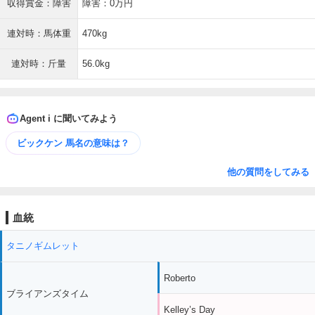
収得賞金：障害
障害：0万円
連対時：馬体重
470kg
連対時：斤量
56.0kg
Agent i に聞いてみよう
ビックケン 馬名の意味は？
他の質問をしてみる
血統
タニノギムレット
Roberto
ブライアンズタイム
Kelley’s Day