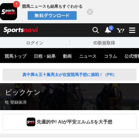
競馬ニュースも結果もすぐわかる
閉じる
スポーツナビ
検索
通知
i
ログイン
ID新規取得
競馬トップ
日程・結果
動画
ニュース
コラム
公式情
真中満＆五十嵐亮太が佐賀競馬予想に挑戦！（PR）
ビックケン
牡 登録抹消
先週的中! AIが平安エルムSを大予想