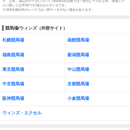
※「上3F」表記のデータについて 1993年4月以前では一部のレースが上4F、障害レー
スに関しては平均Fで計測されたデータです。
※JRA主催以外のレースでは一部データがない場合があります。
競馬場/ウィンズ（外部サイト）
札幌競馬場
函館競馬場
福島競馬場
新潟競馬場
東京競馬場
中山競馬場
中京競馬場
京都競馬場
阪神競馬場
小倉競馬場
ウィンズ・エクセル