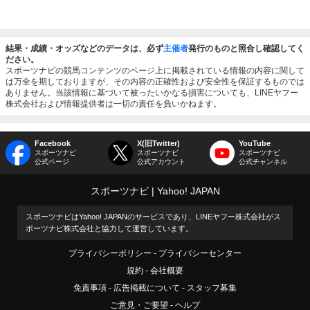
結果・成績・オッズなどのデータは、必ず
主催者
発行のものと照合し確認してく
ださい。
スポーツナビの競馬コンテンツのページ上に掲載されている情報の内容に関して
は万全を期しておりますが、その内容の正確性および安全性を保証するものでは
ありません。当該情報に基づいて被ったいかなる損害についても、LINEヤフー
株式会社および情報提供者は一切の責任を負いかねます。
Facebook
X(旧Twitter)
YouTube
スポーツナビ
スポーツナビ
スポーツナビ
公式ページ
公式アカウント
公式チャンネル
スポーツナビ
Yahoo! JAPAN
スポーツナビはYahoo! JAPANのサービスであり、LINEヤフー株式会社がス
ポーツナビ株式会社と協力して運営しています。
プライバシーポリシー
プライバシーセンター
規約
会社概要
免責事項
広告掲載について
スタッフ募集
ご意見・ご要望
ヘルプ