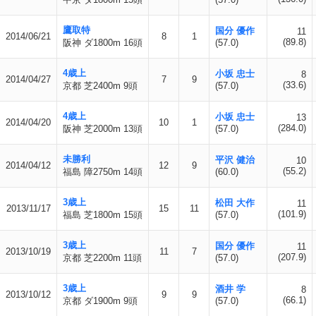
鷹取特
国分 優作
11
2014/06/21
8
1
(89.8)
阪神 ダ1800m 16頭
(57.0)
4歳上
小坂 忠士
8
2014/04/27
7
9
(33.6)
京都 芝2400m 9頭
(57.0)
4歳上
小坂 忠士
13
2014/04/20
10
1
(284.0)
阪神 芝2000m 13頭
(57.0)
未勝利
平沢 健治
10
2014/04/12
12
9
(55.2)
福島 障2750m 14頭
(60.0)
3歳上
松田 大作
11
2013/11/17
15
11
(101.9)
福島 芝1800m 15頭
(57.0)
3歳上
国分 優作
11
2013/10/19
11
7
(207.9)
京都 芝2200m 11頭
(57.0)
3歳上
酒井 学
8
2013/10/12
9
9
(66.1)
京都 ダ1900m 9頭
(57.0)