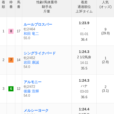
着
枠
馬
性齢/馬体重/B
着差
人気
順
番
番
騎手名
通過順位
(オッズ)
斤量
上3Fタイム
1:23.9
ルールプロスパー
-
牡2/464
9
1
8
17
(29.8)
和田 竜二
01-01
55.0
36.4
1:24.3
シングライクバード
2 1/2馬身
牝2/452
1
2
7
14
(2.8)
岩田 康誠
14-11
54.0
35.5
1:24.3
アルモニー
ハナ
牝2/472
2
3
6
12
(3.1)
後藤 浩輝
03-03
54.0
36.6
1:24.4
メルシーヨーク