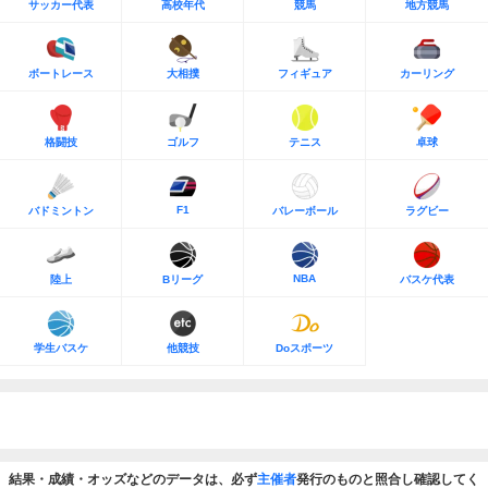
サッカー代表
高校年代
競馬
地方競馬
ボートレース
大相撲
フィギュア
カーリング
格闘技
ゴルフ
テニス
卓球
F1
バドミントン
バレーボール
ラグビー
NBA
陸上
Bリーグ
バスケ代表
学生バスケ
他競技
Doスポーツ
結果・成績・オッズなどのデータは、必ず
主催者
発行のものと照合し確認してく