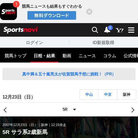
競馬ニュースも結果もすぐわかる
閉じる
スポーツナビ
検索
通知
i
ログイン
ID新規取得
競馬トップ
日程・結果
動画
ニュース
コラム
公式情
真中満＆五十嵐亮太が佐賀競馬予想に挑戦！（PR）
中山
中京
阪神
12月23日（日）
2007年12月23日（日）
阪神
12:15発走
5R サラ系2歳新馬