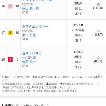
2馬身
牝2/416
16
16
8
18
(140.8)
秋山 真一郎
10-11
54.0
39.1
1:27.8
クラクエンマリー
2 1/2馬身
牝2/454
15
17
5
10
(116.7)
東川 公則
16-16
54.0
38.4
1:29.1
セキトバサラ
8馬身
せん2/418
12
18
3
5
(83.7)
角田 晃一
18-18
55.0
38.9
※Bはブリンカーの有無。上3Fはゴール前3ハロン（600m）のタイム。オッズは単勝オ
ッズ。
※減量表示は [
:1kg減
:2kg減
:3kg減
:4kg減（※女性騎手のみ）
:2kg減（※5年以上、又は101勝以上の女性騎手のみ）] です。
※通過順位、人気は月曜午後（土日開催の場合）に更新されます。
通過タイム（ラップタイム）