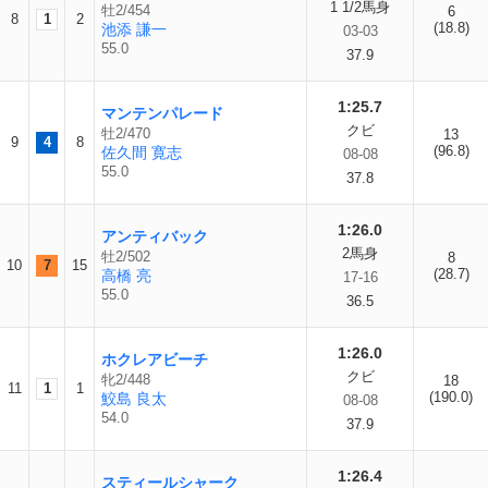
1 1/2馬身
牡2/454
6
8
1
2
(18.8)
池添 謙一
03-03
55.0
37.9
1:25.7
マンテンパレード
クビ
牡2/470
13
9
4
8
(96.8)
佐久間 寛志
08-08
55.0
37.8
1:26.0
アンティバック
2馬身
牡2/502
8
10
7
15
(28.7)
高橋 亮
17-16
55.0
36.5
1:26.0
ホクレアビーチ
クビ
牝2/448
18
11
1
1
(190.0)
鮫島 良太
08-08
54.0
37.9
1:26.4
スティールシャーク