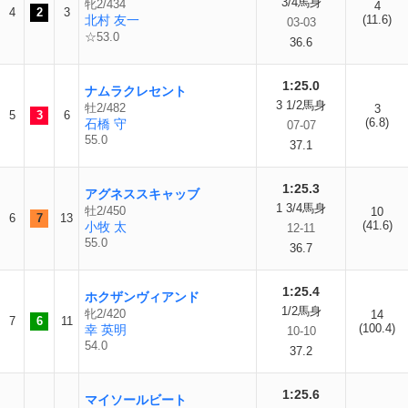
3/4馬身
牝2/434
4
4
2
3
北村 友一
(11.6)
03-03
☆53.0
36.6
1:25.0
ナムラクレセント
3 1/2馬身
牡2/482
3
5
3
6
(6.8)
石橋 守
07-07
55.0
37.1
1:25.3
アグネススキャッブ
1 3/4馬身
牡2/450
10
6
7
13
(41.6)
小牧 太
12-11
55.0
36.7
1:25.4
ホクザンヴィアンド
1/2馬身
牝2/420
14
7
6
11
(100.4)
幸 英明
10-10
54.0
37.2
1:25.6
マイソールビート