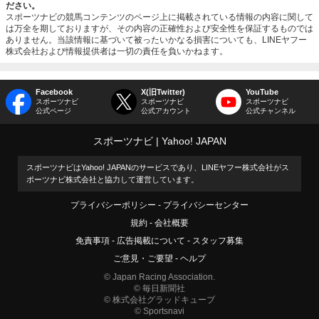
ださい。
スポーツナビの競馬コンテンツのページ上に掲載されている情報の内容に関して
は万全を期しておりますが、その内容の正確性および安全性を保証するものでは
ありません。当該情報に基づいて被ったいかなる損害についても、LINEヤフー
株式会社および情報提供者は一切の責任を負いかねます。
Facebook
X(旧Twitter)
YouTube
スポーツナビ
スポーツナビ
スポーツナビ
公式ページ
公式アカウント
公式チャンネル
スポーツナビ
Yahoo! JAPAN
スポーツナビはYahoo! JAPANのサービスであり、LINEヤフー株式会社がス
ポーツナビ株式会社と協力して運営しています。
プライバシーポリシー
プライバシーセンター
規約
会社概要
免責事項
広告掲載について
スタッフ募集
ご意見・ご要望
ヘルプ
© Japan Racing Association.
© 毎日新聞社
© 株式会社グラッドキューブ
© Sportsnavi