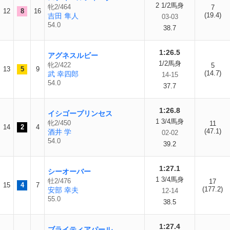
2 1/2馬身
牝2/464
7
12
8
16
(19.4)
吉田 隼人
03-03
54.0
38.7
1:26.5
アグネスルビー
1/2馬身
牝2/422
5
13
5
9
(14.7)
武 幸四郎
14-15
54.0
37.7
1:26.8
イシゴープリンセス
1 3/4馬身
牝2/450
11
14
2
4
(47.1)
酒井 学
02-02
54.0
39.2
1:27.1
シーオーバー
1 3/4馬身
牡2/476
17
15
4
7
(177.2)
安部 幸夫
12-14
55.0
38.5
1:27.4
ブライティアパール