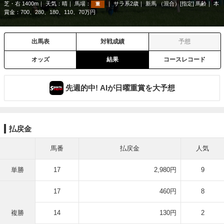
芝・右 1400m
天気：
晴
馬場：
サラ系2歳
新馬 （混合）[指定] 馬齢
本
重
賞金：700、280、180、110、70万円
出馬表
対戦成績
予想
オッズ
結果
コースレコード
先週的中! AIが日曜重賞を大予想
払戻金
馬番
払戻金
人気
単勝
17
2,980円
9
17
460円
8
複勝
14
130円
2