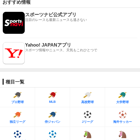
おすすめ情報
スポーツナビ公式アプリ
注目のレースも最新ニュースも逃さない
Yahoo! JAPANアプリ
スポーツ情報やニュース、天気もこれひとつで
種目一覧
MLB
プロ野球
高校野球
大学野球
独立リーグ
侍ジャパン
Jリーグ
海外サッカー