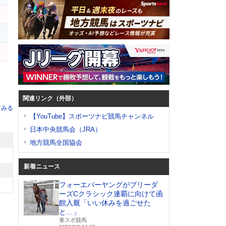
イ
ト
関連リンク（外部）
てみる
【YouTube】スポーツナビ競馬チャンネル
日本中央競馬会（JRA）
地方競馬全国協会
新着ニュース
フォーエバーヤングがブリーダ
ーズCクラシック連覇に向けて函
館入厩「いい休みを過ごせた
と…」
東スポ競馬