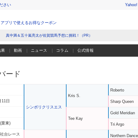
ださい
Yahoo
、アプリで使えるお得なクーポン
真中満＆五十嵐亮太が佐賀競馬予想に挑戦！（PR）
結果
動画
ニュース
コラム
公式情報
バード
Roberto
Kris S.
月11日
Sharp Queen
シンボリクリスエス
Gold Meridian
Tee Kay
(栗東)
Tri Argo
 社台レース
Northern Dance