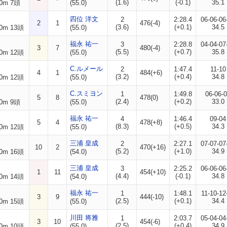
(1.6)
(-0.1)
35.1
0m 7頭
(55.0)
四位 洋文
2
2:28.4
06-06-06
2
1
476(-4)
(3.6)
(+0.1)
34.5
0m 13頭
(55.0)
福永 祐一
3
2:28.8
04-04-07
3
7
480(-4)
(5.5)
(+0.7)
35.8
0m 12頭
(55.0)
C.ルメール
2
1:47.4
11-10
4
1
484(+6)
(3.2)
(+0.4)
34.8
0m 12頭
(55.0)
C.スミヨン
1
1:49.8
06-06-
5
8
478(0)
(2.4)
(+0.2)
33.0
0m 9頭
(55.0)
福永 祐一
4
1:46.4
09-04
5
4
478(+8)
(8.3)
(+0.5)
34.3
0m 12頭
(55.0)
三浦 皇成
2
2:27.1
07-07-07
10
2
470(+16)
(5.2)
(+1.0)
34.9
0m 16頭
(54.0)
三浦 皇成
3
2:25.2
06-06-06
1
11
454(+10)
(4.4)
(-0.1)
34.8
0m 14頭
(54.0)
福永 祐一
1
1:48.1
11-10-12
3
9
444(-10)
(2.5)
(+0.1)
34.4
0m 15頭
(55.0)
川田 将雅
1
2:03.7
05-04-04
3
10
454(-6)
(2.5)
(+0.4)
34.9
0m 10頭
(55.0)