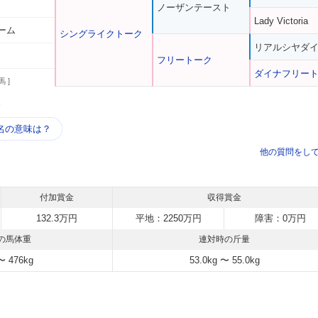
ノーザンテースト
Lady Victoria
ーム
シングライクトーク
リアルシヤダ
フリートーク
ダイナフリー
馬 ]
う
名の意味は？
他の質問をし
付加賞金
収得賞金
132.3万円
平地：2250万円
障害：0万円
の馬体重
連対時の斤量
〜 476kg
53.0kg 〜 55.0kg