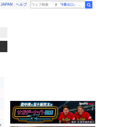
! JAPAN
ヘルプ
『8番出口』 金ロー
検索
r