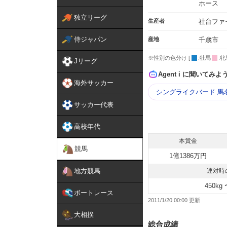
ホース
独立リーグ
生産者
社台ファ
侍ジャパン
産地
千歳市
※性別の色分け [
:牡馬
:牝
Jリーグ
Agent i に聞いてみよ
海外サッカー
シングライクバード 馬
サッカー代表
高校年代
本賞金
競馬
1億1386万円
地方競馬
連対時
450kg 
ボートレース
2011/1/20 00:00
大相撲
総合成績