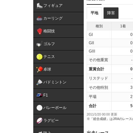
フィギュア
平地
障害
カーリング
種別
1着
格闘技
GI
0
GII
0
ゴルフ
GIII
0
テニス
その他重賞
-
重賞合計
0
卓球
リステッド
-
バドミントン
その他特別
3
F1
平場
2
合計
5
バレーボール
2011/1/20 00:00 更新
※「総合成績」はJRAのレー
ラグビー
出走レース