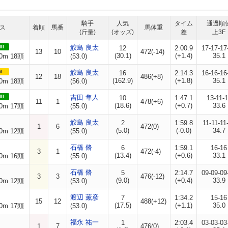
騎手
人気
タイム
通過順
ス
着順
馬番
馬体重
(斤量)
(オッズ)
差
上3F
II
鮫島 良太
12
2:00.9
17-17-17
13
10
472(-14)
(30.1)
(+1.4)
35.1
0m 18頭
(53.0)
I
鮫島 良太
16
2:14.3
16-16-16
12
18
486(+8)
(162.9)
(+1.8)
35.1
0m 18頭
(56.0)
II
吉田 隼人
10
1:47.1
13-11-
11
1
478(+6)
(18.6)
(+0.7)
33.6
0m 17頭
(55.0)
鮫島 良太
2
1:59.8
11-11-11
1
6
472(0)
(5.0)
(-0.0)
34.7
0m 12頭
(55.0)
石橋 脩
6
1:59.1
16-16
3
1
472(-4)
(13.4)
(+0.6)
33.1
0m 16頭
(55.0)
石橋 脩
5
2:14.7
09-09-09
3
3
476(-12)
(9.0)
(+0.4)
33.9
0m 12頭
(53.0)
渡辺 薫彦
7
1:34.2
15-16
15
12
488(+12)
(17.5)
(+1.1)
35.0
0m 17頭
(53.0)
福永 祐一
1
2:03.4
03-03-03
1
7
476(0)