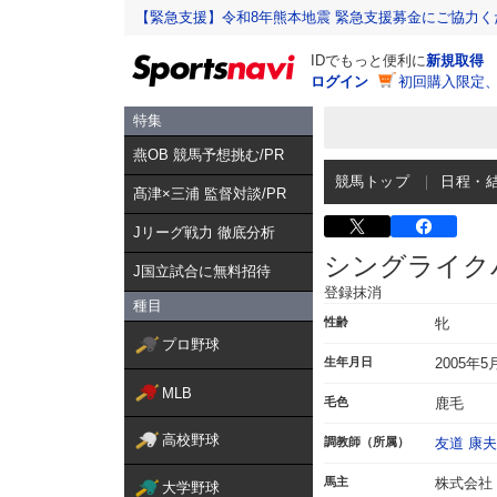
【緊急支援】令和8年熊本地震 緊急支援募金にご協力く
IDでもっと便利に
新規取得
ログイン
初回購入限定
特集
燕OB 競馬予想挑む/PR
競馬トップ
日程・
髙津×三浦 監督対談/PR
Jリーグ戦力 徹底分析
シングライク
J国立試合に無料招待
登録抹消
種目
性齢
牝
プロ野球
生年月日
2005年5
MLB
毛色
鹿毛
高校野球
調教師（所属）
友道 康夫
馬主
株式会社
大学野球