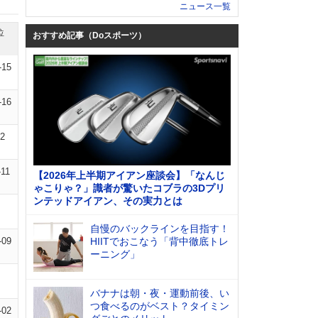
ニュース一覧
位
おすすめ記事（Doスポーツ）
-15
-16
12
-11
【2026年上半期アイアン座談会】「なんじ
ゃこりゃ？」識者が驚いたコブラの3Dプリ
ンテッドアイアン、その実力とは
自慢のバックラインを目指す！
-09
HIITでおこなう「背中徹底トレ
ーニング」
バナナは朝・夜・運動前後、い
つ食べるのがベスト？タイミン
-02