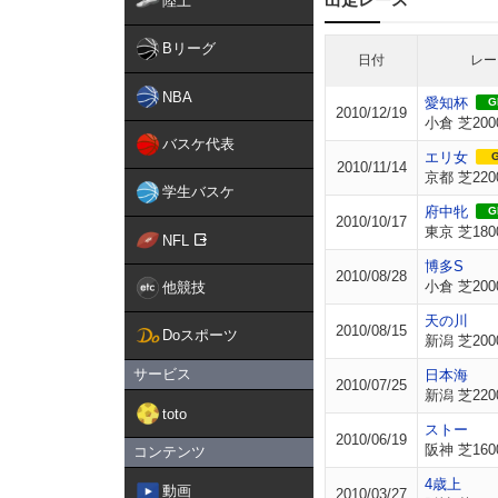
陸上
Bリーグ
日付
レー
NBA
愛知杯
GI
2010/12/19
小倉 芝200
バスケ代表
エリ女
G
2010/11/14
京都 芝220
学生バスケ
府中牝
GI
2010/10/17
東京 芝180
NFL
博多S
2010/08/28
小倉 芝200
他競技
天の川
2010/08/15
Doスポーツ
新潟 芝200
サービス
日本海
2010/07/25
新潟 芝220
toto
ストー
2010/06/19
阪神 芝160
コンテンツ
4歳上
動画
2010/03/27