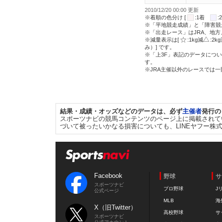
2010/12/20 00:00 更新
※着順の色分け [
:1着
※「平地競走成績」と「障害競
※「出走レース」はJRA、地
※減量表示は[
:1kg減
:2k
み）] です。
※「上3F」表記のデータについ
す。
※JRA主催以外のレースでは
結果・成績・オッズなどのデータは、必ず
主催者
発行の
スポーツナビの競馬コンテンツのページ上に掲載されて
づいて被ったいかなる損害についても、LINEヤフー株
Facebook
野球
サ
スポーツナビ
プロ野球
J
公式ページ
MLB
海
X（旧Twitter）
高校野球
サ
スポーツナビ