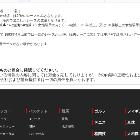
:2着
:3着 ]
走成績」はJRAのレースのみとなります。
方、海外で出走したレースの成績となります。
g減
:3kg減
:4kg減（※女性騎手のみ）
:2kg減（※5年以上、又は101勝以上の女性騎手
て 1993年4月以前では一部のレースが上4F、障害レースに関しては平均Fで計測されたデ
一部データがない場合があります。
ものと照合し確認してください。
いる情報の内容に関しては万全を期しておりますが、その内容の正確性およ
式会社および情報提供者は一切の責任を負いかねます。
ッカー
バスケット
競馬
ゴルフ
フィギ
リーグ
Bリーグ
競馬
テニス
卓球
外サッカー
NBA
地方競馬
格闘技
大相撲
ッカー代表
バスケ代表