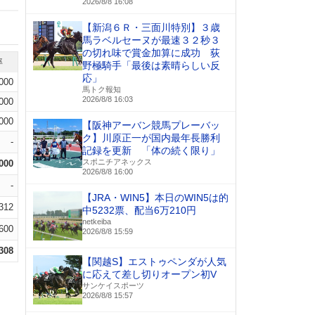
2026/8/8 16:08
【新潟６Ｒ・三面川特別】３歳
馬ラベルセーヌが最速３２秒３
の切れ味で賞金加算に成功 荻
率
野極騎手「最後は素晴らしい反
応」
.000
馬トク報知
2026/8/8 16:03
.000
.000
【阪神アーバン競馬プレーバッ
ク】川原正一が国内最年長勝利
-
記録を更新 「体の続く限り」
スポニチアネックス
.000
2026/8/8 16:00
-
【JRA・WIN5】本日のWIN5は的
.312
中5232票、配当6万210円
netkeiba
.600
2026/8/8 15:59
.308
【関越S】エストゥペンダが人気
に応えて差し切りオープン初V
サンケイスポーツ
2026/8/8 15:57