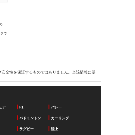
の
ータで
び安全性を保証するものではありません。当該情報に基
ュア
F1
バレー
バドミントン
カーリング
ラグビー
陸上