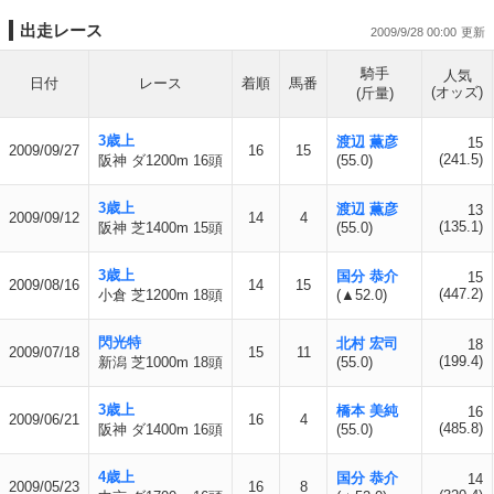
出走レース
2009/9/28 00:00
騎手
人気
日付
レース
着順
馬番
(オッズ)
(斤量)
3歳上
渡辺 薫彦
15
2009/09/27
16
15
(241.5)
阪神 ダ1200m 16頭
(55.0)
3歳上
渡辺 薫彦
13
2009/09/12
14
4
(135.1)
阪神 芝1400m 15頭
(55.0)
3歳上
国分 恭介
15
2009/08/16
14
15
(447.2)
小倉 芝1200m 18頭
(▲52.0)
閃光特
北村 宏司
18
2009/07/18
15
11
(199.4)
新潟 芝1000m 18頭
(55.0)
3歳上
橋本 美純
16
2009/06/21
16
4
(485.8)
阪神 ダ1400m 16頭
(55.0)
4歳上
国分 恭介
14
2009/05/23
16
8