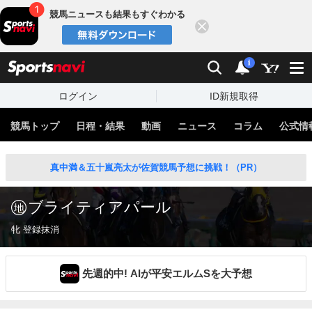
競馬ニュースも結果もすぐわかる
閉じる
スポーツナビ
検索
通知
i
ログイン
ID新規取得
競馬トップ
日程・結果
動画
ニュース
コラム
公式情
真中満＆五十嵐亮太が佐賀競馬予想に挑戦！（PR）
ブライティアパール
牝 登録抹消
先週的中! AIが平安エルムSを大予想