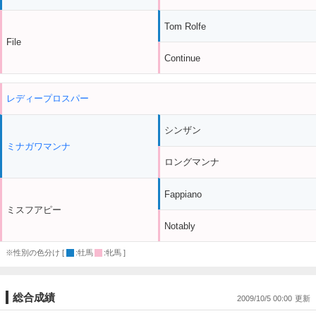
Tom Rolfe
File
Continue
レディープロスパー
シンザン
ミナガワマンナ
ロングマンナ
Fappiano
ミスフアピー
Notably
※性別の色分け [
:牡馬
:牝馬 ]
総合成績
2009/10/5 00:00