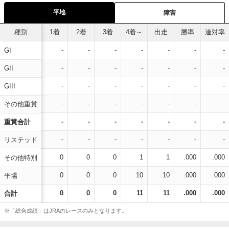
平地
障害
種別
1着
2着
3着
4着～
出走
勝率
連対率
-
-
-
-
-
-
-
GI
-
-
-
-
-
-
-
GII
-
-
-
-
-
-
-
GIII
-
-
-
-
-
-
-
その他重賞
-
-
-
-
-
-
-
重賞合計
-
-
-
-
-
-
-
リステッド
0
0
0
1
1
.000
.000
その他特別
0
0
0
10
10
.000
.000
平場
0
0
0
11
11
.000
.000
合計
※「総合成績」はJRAのレースのみとなります。