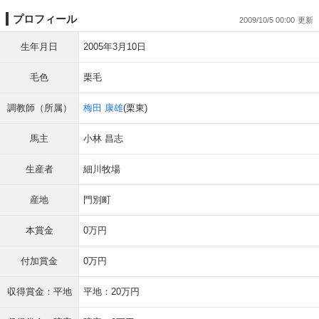
プロフィール
2009/10/5 00:00
生年月日
2005年3月10日
毛色
栗毛
調教師（所属）
梅田 康雄
(栗東)
馬主
小林 昌志
生産者
細川牧場
産地
門別町
本賞金
0万円
付加賞金
0万円
収得賞金：平地
平地：20万円