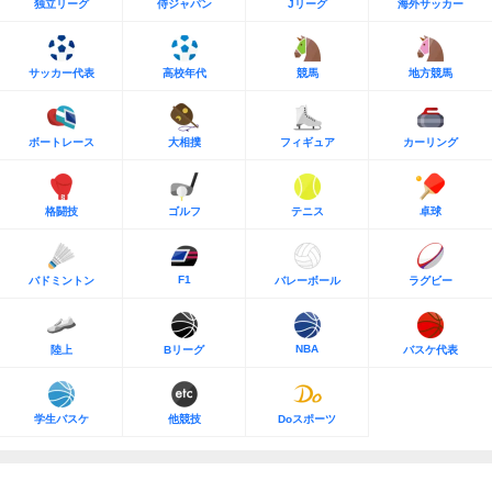
独立リーグ
侍ジャパン
Jリーグ
海外サッカー
サッカー代表
高校年代
競馬
地方競馬
ボートレース
大相撲
フィギュア
カーリング
格闘技
ゴルフ
テニス
卓球
F1
バドミントン
バレーボール
ラグビー
NBA
陸上
Bリーグ
バスケ代表
学生バスケ
他競技
Doスポーツ