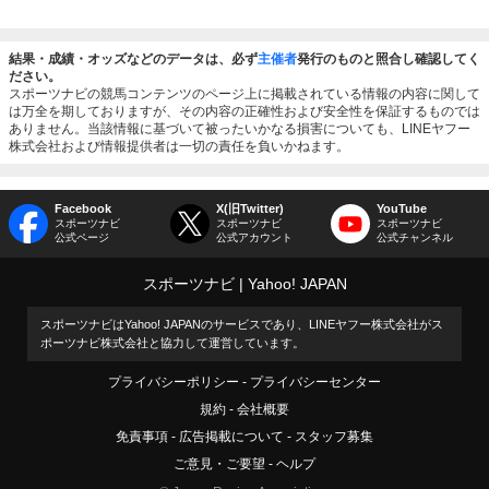
結果・成績・オッズなどのデータは、必ず
主催者
発行のものと照合し確認してく
ださい。
スポーツナビの競馬コンテンツのページ上に掲載されている情報の内容に関して
は万全を期しておりますが、その内容の正確性および安全性を保証するものでは
ありません。当該情報に基づいて被ったいかなる損害についても、LINEヤフー
株式会社および情報提供者は一切の責任を負いかねます。
Facebook
X(旧Twitter)
YouTube
スポーツナビ
スポーツナビ
スポーツナビ
公式ページ
公式アカウント
公式チャンネル
スポーツナビ
Yahoo! JAPAN
スポーツナビはYahoo! JAPANのサービスであり、LINEヤフー株式会社がス
ポーツナビ株式会社と協力して運営しています。
プライバシーポリシー
プライバシーセンター
規約
会社概要
免責事項
広告掲載について
スタッフ募集
ご意見・ご要望
ヘルプ