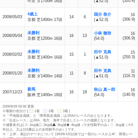
(320.4)
中京 ダ1700m 16頭
(▲52.0)
4歳上
国分 恭介
16
2009/05/03
14
6
(306.9)
京都 芝1400m 17頭
(▲52.0)
未勝利
小林 徹弥
16
2008/05/04
16
13
(306.9)
京都 芝1200m 16頭
(54.0)
未勝利
田中 克典
15
2008/02/02
15
1
(250.3)
京都 芝1400m 16頭
(▲51.0)
未勝利
田中 克典
11
2008/01/20
11
8
(116.3)
京都 ダ1400m 14頭
(▲51.0)
新馬
秋山 真一郎
16
2007/12/23
16
18
(140.8)
阪神 芝1400m 18頭
(54.0)
2009/9/28 00:00 更新
※着順の色分け [
:1着
:2着
:3着 ]
※「平地競走成績」と「障害競走成績」はJRAのレースのみとなります。
※「出走レース」はJRA、地方、海外で出走したレースの成績となります。
※減量表示は[
:1kg減
:2kg減
:3kg減
:4kg減（※女性騎手のみ）
:2kg減（※5
年以上、又は101勝以上の女性騎手のみ）] です。
※「上3F」表記のデータについて 1993年4月以前では一部のレースが上4F、障害レー