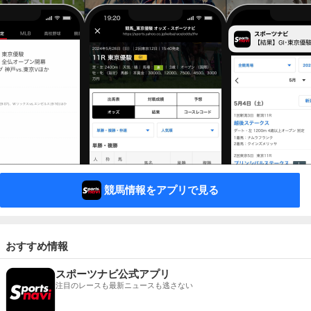
競馬情報をアプリで見る
おすすめ情報
スポーツナビ公式アプリ
注目のレースも最新ニュースも逃さない