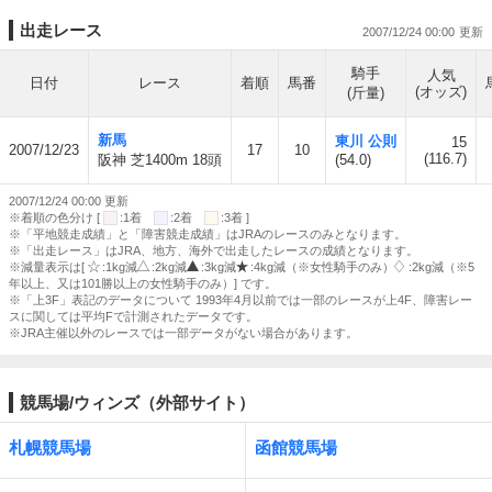
出走レース
2007/12/24 00:00
騎手
人気
日付
レース
着順
馬番
(オッズ)
(斤量)
新馬
東川 公則
15
2007/12/23
17
10
(116.7)
阪神 芝1400m 18頭
(54.0)
2007/12/24 00:00 更新
※着順の色分け [
:1着
:2着
:3着 ]
※「平地競走成績」と「障害競走成績」はJRAのレースのみとなります。
※「出走レース」はJRA、地方、海外で出走したレースの成績となります。
※減量表示は[
:1kg減
:2kg減
:3kg減
:4kg減（※女性騎手のみ）
:2kg減（※5
年以上、又は101勝以上の女性騎手のみ）] です。
※「上3F」表記のデータについて 1993年4月以前では一部のレースが上4F、障害レー
スに関しては平均Fで計測されたデータです。
※JRA主催以外のレースでは一部データがない場合があります。
競馬場/ウィンズ（外部サイト）
札幌競馬場
函館競馬場