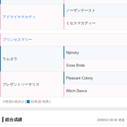
ノーザンテースト
アドマイヤマカディ
ミセスマカディー
プリンセスマリー
Nijinsky
ラムタラ
Snow Bride
Pleasant Colony
プレザントソーサリス
Witch Dance
※性別の色分け [
:牡馬
:牝馬 ]
総合成績
2008/6/2 00:00