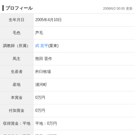
プロフィール
2008/6/2 00:00
生年月日
2005年4月10日
毛色
芦毛
調教師（所属）
武 宏平
(栗東)
馬主
熊田 晋作
生産者
杵臼牧場
産地
浦河町
本賞金
0万円
付加賞金
0万円
収得賞金：平地
平地：0万円