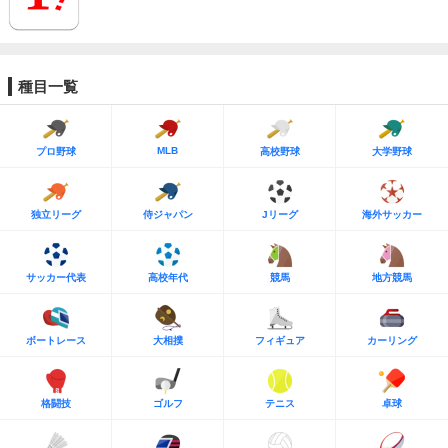
種目一覧
MLB
プロ野球
高校野球
大学野球
独立リーグ
侍ジャパン
Jリーグ
海外サッカー
サッカー代表
高校年代
競馬
地方競馬
ボートレース
大相撲
フィギュア
カーリング
格闘技
ゴルフ
テニス
卓球