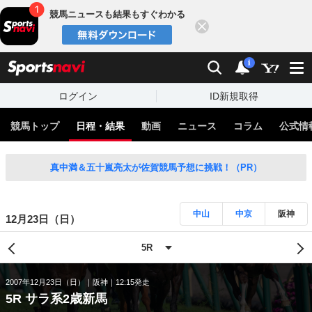
競馬ニュースも結果もすぐわかる
閉じる
スポーツナビ
検索
通知
i
ログイン
ID新規取得
競馬トップ
日程・結果
動画
ニュース
コラム
公式情
真中満＆五十嵐亮太が佐賀競馬予想に挑戦！（PR）
中山
中京
阪神
12月23日（日）
2007年12月23日（日）
阪神
12:15発走
5R サラ系2歳新馬