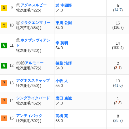
アグネスルビー
武 幸四郎
5
5
9
(
14.7
)
牝2/鹿毛/422(-)
54.0
クラクエンマリー
東川 公則
15
5
10
(
116.7
)
牝2/芦毛/454(-)
54.0
ホクザンヴィアン
幸 英明
14
6
11
ド
(
100.4
)
54.0
牝2/鹿毛/420(-)
アルモニー
後藤 浩輝
2
6
12
(
3.1
)
牝2/鹿毛/472(-)
54.0
アグネススキャッブ
小牧 太
10
7
13
(
41.6
)
牡2/鹿毛/450(-)
55.0
シングライクバード
岩田 康誠
1
7
14
(
2.8
)
牝2/鹿毛/452(-)
54.0
アンティバック
高橋 亮
8
7
15
(
28.7
)
牡2/栗毛/502(-)
55.0