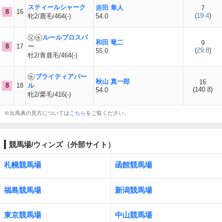
スティールシャーク
吉田 隼人
7
8
16
(
19.4
)
牝2/鹿毛/464(-)
54.0
ルールプロスパ
和田 竜二
9
8
17
ー
(
29.8
)
55.0
牡2/青鹿毛/464(-)
ブライティアパー
秋山 真一郎
16
8
18
ル
(
140.8
)
54.0
牝2/栗毛/416(-)
※出馬表の見方については
こちら
をご覧ください。
競馬場/ウィンズ（外部サイト）
札幌競馬場
函館競馬場
福島競馬場
新潟競馬場
東京競馬場
中山競馬場