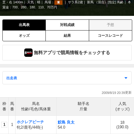
芝・右 1400m
天気：
晴
馬場：
サラ系2歳
新馬 （混合）[指定] 馬齢
本
重
賞金：700、280、180、110、70万円
出馬表
対戦成績
予想
オッズ
結果
コースレコード
無料アプリで競馬情報をチェックする
2009/8/19 20:39
枠
馬
馬名
騎手名
人気
番
番
性齢/毛色/馬体重
斤量
(オッズ)
ホクレアビーチ
鮫島 良太
18
1
1
(
190.0
)
牝2/鹿毛/448(-)
54.0