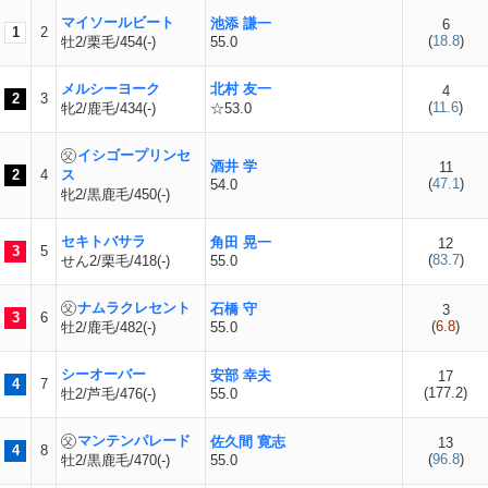
マイソールビート
池添 謙一
6
1
2
(
18.8
)
牡2/栗毛/454(-)
55.0
メルシーヨーク
北村 友一
4
2
3
(
11.6
)
牝2/鹿毛/434(-)
☆53.0
イシゴープリンセ
酒井 学
11
2
4
ス
(
47.1
)
54.0
牝2/黒鹿毛/450(-)
セキトバサラ
角田 晃一
12
3
5
(
83.7
)
せん2/栗毛/418(-)
55.0
ナムラクレセント
石橋 守
3
3
6
(
6.8
)
牡2/鹿毛/482(-)
55.0
シーオーバー
安部 幸夫
17
4
7
(
177.2
)
牡2/芦毛/476(-)
55.0
マンテンパレード
佐久間 寛志
13
4
8
(
96.8
)
牡2/黒鹿毛/470(-)
55.0